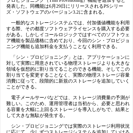
プロビジョニング（Thin Provisioning）機能を追加すると
発表した。同機能は6月29日にリリースされるPSシリー
ズ・ソフトウェアのバージョン3.2に含まれる。
一般的なストレージシステムでは、付加価値機能を利用
する際、その都度ソフトウェアライセンスを購入する必要
がある。しかしイコールロジックではすべてのソフトウェ
ア機能を製品価格に含めており、今回のシン・プロビジョ
ニング機能も追加料金を支払うことなく利用できる。
「シン・プロビジョニング」とは、アプリケーションに
対して実際に用意されている物理ストレージよりも大きな
領域を仮想的に割り当てることのできる機能。そしてこの
割り当てを変更することなく、実際の物理ストレージ容量
消費に従って、段階的に新規のストレージを追加していく
ことができる。
電子メールサーバなどでは、ストレージ消費量の予測が
難しい。このため、運用管理者は当初から、必要と思われ
る容量を大幅に上回るストレージを導入しがちで、結果と
して大きな無駄が発生する。
シン・プロビジョニングでは実際のストレージ利用状況
に応じて、少しずつストレージシステムを追加していける