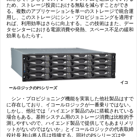
ため、ストレージ投資における無駄を減らすことができ
る。複数のアプリケーションを単一のストレージで統合運
用し、このストレージにシン・プロビジョニングを適用す
れば、利用効率はさらに向上する。この技術はまた、デー
タセンターにおける電源消費や発熱、スペース不足の緩和
効果ももたらす。
イコ
ールロジックのPSシリーズ
シン・プロビジョニング機能を実装した他社製品はすで
に存在しており、イコールロジックが一番乗りではない。
しかし、他社では「ハイエンド製品のみに搭載されている
場合もある。基幹システム用のストレージ消費は比較的予
測しやすいので、ハイエンド製品で提供してもあまりメリ
ットがないのではないか」とイコールロジックの代表取締
役社長 秋山将人氏は指摘する。同社のPSシリーズは中