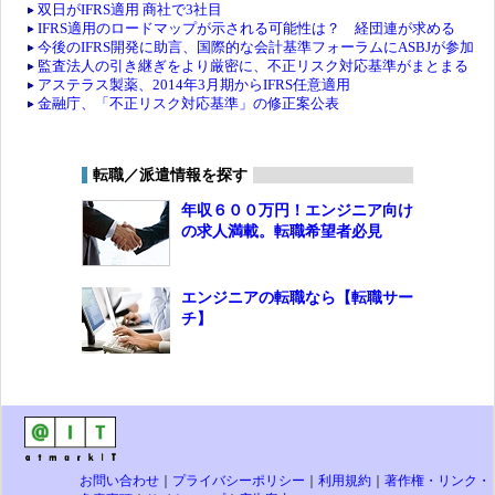
双日がIFRS適用 商社で3社目
IFRS適用のロードマップが示される可能性は？ 経団連が求める
今後のIFRS開発に助言、国際的な会計基準フォーラムにASBJが参加
監査法人の引き継ぎをより厳密に、不正リスク対応基準がまとまる
アステラス製薬、2014年3月期からIFRS任意適用
金融庁、「不正リスク対応基準」の修正案公表
転職／派遣情報を探す
年収６００万円！エンジニア向け
の求人満載。転職希望者必見
エンジニアの転職なら【転職サー
チ】
お問い合わせ
｜
プライバシーポリシー
｜
利用規約
｜
著作権・リンク・