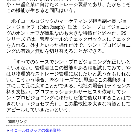
小・中堅企業に向けたストレージ製品であり、だからこそ
この機能が生きると同氏はいう。
米イコールロジックのマーケティング担当副社長 ジョ
ン・ジョセフ（John Joseph）氏は、シン・プロビジョニン
グのオン・オフが簡単なのも大きな特徴だと述べた。PS
シリーズでは、管理ツールのチェックボックスにチェック
を入れる、外すといった操作だけで、シン・プロビジョニ
ングの有効／無効を切り替えることができる。
「すべてのケースでシン・プロビジョニングが正しいと
もいえない。管理者はこの機能をある程度試してみて、や
はり物理的なストレージ管理に戻したいと思うかもしれな
い。こういう場合、PSシリーズでは即座にこの機能をオ
フにして元に戻すことができる。他社の場合はライセンス
料を支払い、プロフェッショナルサービスを依頼してシ
ン・プロビジョニングに移行した後で後戻りすることはで
きない」（ジョセフ氏）。この柔軟性を大きな特徴として
アピールしていきたいという。
関連リンク
イコールロジックの発表資料