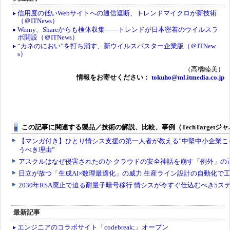
信用度の低いWebサイトへの通信遮断、トレンドマイクロが新技術
（＠ITNews）
Winny、Shareからも検体収集――トレンドが日本密着のウイルスラ
ボ開設（＠ITNews）
“カネのにおい”を打ち消す、新ウイルスバスター企業版（＠ITNew
s）
（高橋睦美）
情報をお寄せください：
tokuho@ml.itmedia.co.jp
最新記事
エンジニアのコラボサイト「codebreak;」オープン