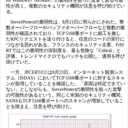
for Windows／NetWare」の脆弱性を狙った攻撃である可能
性が高く、複数のセキュリティ機関が注意を呼び掛けてい
る。
ServerProtectの脆弱性は、8月21日に明らかにされた。整
数オーバーフローやバッファオーバーフローなど複数の脆
弱性が確認されており、TCP 5168番ポートに細工を施し
たRPCリクエストを送り付けると、任意のコードの実行に
つながる恐れがある。フランスのセキュリティ企業、FrSI
RTではこの脆弱性の深刻度を、最も危険な「Critical」と
評価。トレンドマイクロでもパッチを公開し、適用を呼び
掛けていた。
一方、JPCERT/CCは8月23日、インターネット観測シス
テム（ISDAS）においてTCP 5168番ポートに対するスキャ
ンが急増していることを確認した。「原因は特定できてい
ない」としながらも、ServerProtectの脆弱性を狙った攻撃
の可能性があるという。同じく米国のセキュリティ機関、
SANSもTCP 5168番ポートへのスキャンが増加しているこ
とを踏まえ、注意を呼び掛けた。