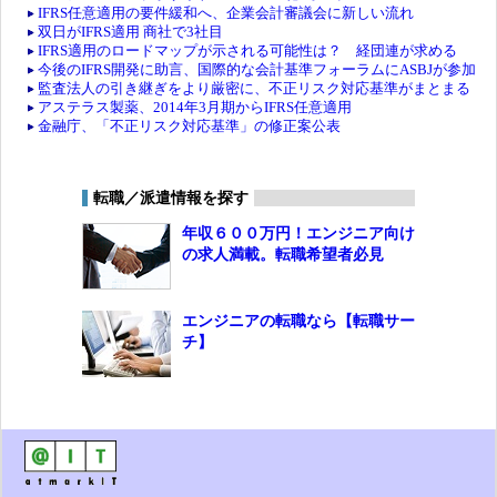
IFRS任意適用の要件緩和へ、企業会計審議会に新しい流れ
双日がIFRS適用 商社で3社目
IFRS適用のロードマップが示される可能性は？ 経団連が求める
今後のIFRS開発に助言、国際的な会計基準フォーラムにASBJが参加
監査法人の引き継ぎをより厳密に、不正リスク対応基準がまとまる
アステラス製薬、2014年3月期からIFRS任意適用
金融庁、「不正リスク対応基準」の修正案公表
転職／派遣情報を探す
年収６００万円！エンジニア向け
の求人満載。転職希望者必見
エンジニアの転職なら【転職サー
チ】