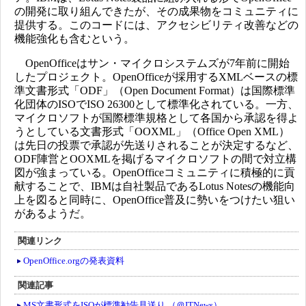
の開発に取り組んできたが、その成果物をコミュニティに
提供する。このコードには、アクセシビリティ改善などの
機能強化も含むという。
OpenOfficeはサン・マイクロシステムズが7年前に開始
したプロジェクト。OpenOfficeが採用するXMLベースの標
準文書形式「ODF」（Open Document Format）は国際標準
化団体のISOでISO 26300として標準化されている。一方、
マイクロソフトが国際標準規格として各国から承認を得よ
うとしている文書形式「OOXML」（Office Open XML）
は先日の投票で承認が先送りされることが決定するなど、
ODF陣営とOOXMLを掲げるマイクロソフトの間で対立構
図が強まっている。OpenOfficeコミュニティに積極的に貢
献することで、IBMは自社製品であるLotus Notesの機能向
上を図ると同時に、OpenOffice普及に勢いをつけたい狙い
があるようだ。
関連リンク
OpenOffice.orgの発表資料
関連記事
MS文書形式をISOが標準勧告見送り （＠ITNews）