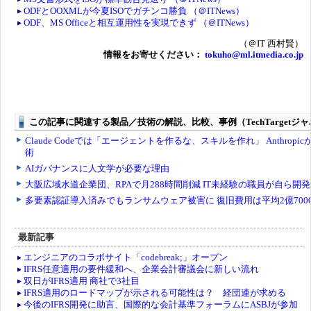
ODFとOOXMLが今夏ISOでガチンコ勝負 （＠ITNews）
ODF、MS Officeと相互運用性を実現できず （＠ITNews）
（＠IT 西村賢）
情報をお寄せください：
tokuho@ml.itmedia.co.jp
最新記事
エンジニアのコラボサイト「codebreak;」オープン
IFRS任意適用の要件緩和へ、企業会計審議会に新しい流れ
双日がIFRS適用 商社で3社目
IFRS適用のロードマップが示される可能性は？ 経団連が求める
今後のIFRS開発に助言、国際的な会計基準フォーラムにASBJが参加