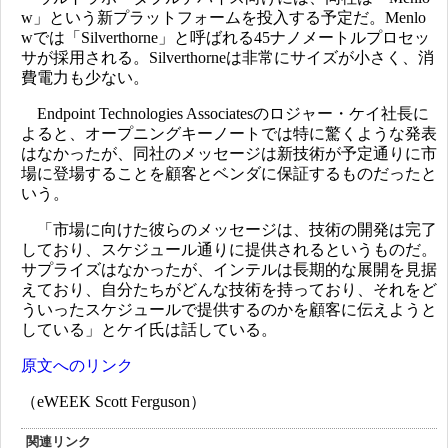
w」という新プラットフォームを投入する予定だ。Menlo
wでは「Silverthorne」と呼ばれる45ナノメートルプロセッ
サが採用される。Silverthorneは非常にサイズが小さく、消
費電力も少ない。
Endpoint Technologies Associatesのロジャー・ケイ社長に
よると、オープニングキーノートでは特に驚くような発表
はなかったが、同社のメッセージは新技術が予定通りに市
場に登場することを顧客とベンダに保証するものだったと
いう。
「市場に向けた彼らのメッセージは、技術の開発は完了
しており、スケジュール通りに提供されるというものだ。
サプライズはなかったが、インテルは長期的な展開を見据
えており、自分たちがどんな技術を持っており、それをど
ういったスケジュールで提供するのかを顧客に伝えようと
している」とケイ氏は話している。
原文へのリンク
（eWEEK Scott Ferguson）
関連リンク