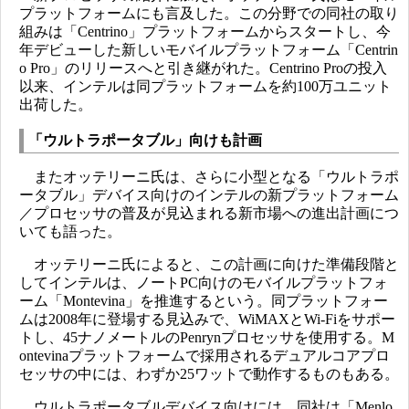
プラットフォームにも言及した。この分野での同社の取り
組みは「Centrino」プラットフォームからスタートし、今
年デビューした新しいモバイルプラットフォーム「Centrin
o Pro」のリリースへと引き継がれた。Centrino Proの投入
以来、インテルは同プラットフォームを約100万ユニット
出荷した。
「ウルトラポータブル」向けも計画
またオッテリーニ氏は、さらに小型となる「ウルトラポ
ータブル」デバイス向けのインテルの新プラットフォーム
／プロセッサの普及が見込まれる新市場への進出計画につ
いても語った。
オッテリーニ氏によると、この計画に向けた準備段階と
してインテルは、ノートPC向けのモバイルプラットフォ
ーム「Montevina」を推進するという。同プラットフォー
ムは2008年に登場する見込みで、WiMAXとWi-Fiをサポー
トし、45ナノメートルのPenrynプロセッサを使用する。M
ontevinaプラットフォームで採用されるデュアルコアプロ
セッサの中には、わずか25ワットで動作するものもある。
ウルトラポータブルデバイス向けには、同社は「Menlo