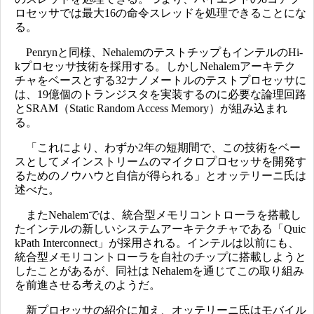
ロセッサでは最大16の命令スレッドを処理できることにな
る。
Penrynと同様、NehalemのテストチップもインテルのHi-
kプロセッサ技術を採用する。しかしNehalemアーキテク
チャをベースとする32ナノメートルのテストプロセッサに
は、19億個のトランジスタを実装するのに必要な論理回路
とSRAM（Static Random Access Memory）が組み込まれ
る。
「これにより、わずか2年の短期間で、この技術をベー
スとしてメインストリームのマイクロプロセッサを開発す
るためのノウハウと自信が得られる」とオッテリーニ氏は
述べた。
またNehalemでは、統合型メモリコントローラを搭載し
たインテルの新しいシステムアーキテクチャである「Quic
kPath Interconnect」が採用される。インテルは以前にも、
統合型メモリコントローラを自社のチップに搭載しようと
したことがあるが、同社は Nehalemを通じてこの取り組み
を前進させる考えのようだ。
新プロセッサの紹介に加え、オッテリーニ氏はモバイル