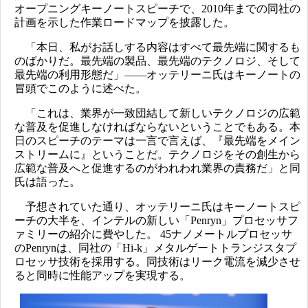
オープニングキーノートスピーチで、2010年までの同社の
計画を示した作業ロードマップを披露した。
「本日、私がお話しする内容はすべて最先端に関するも
のばかりだ。最先端の製品、最先端のテクノロジ、そして
最先端の利用形態だ」――オッテリーニ氏はキーノートの
冒頭でこのように述べた。
「これは、業界が一致団結して新しいテクノロジの広範
な普及を促進しなければならないということでもある。本
日のスピーチのテーマは一言で言えば、『最先端をメイン
ストリームに』ということだ。テクノロジをその創生から
広範な普及へと促進するのがわれわれ業界の責務だ」と同
氏は語った。
予想されていた通り、オッテリーニ氏はキーノートスピ
ーチの大半を、インテルの新しい「Penryn」プロセッサフ
ァミリーの紹介に費やした。 45ナノメートルプロセッサ
のPenrynは、同社の「Hi-k」メタルゲートトランジスタプ
ロセッサ技術を採用する。同技術はリーク電流を減少させ
ると同時に性能アップを実現する。