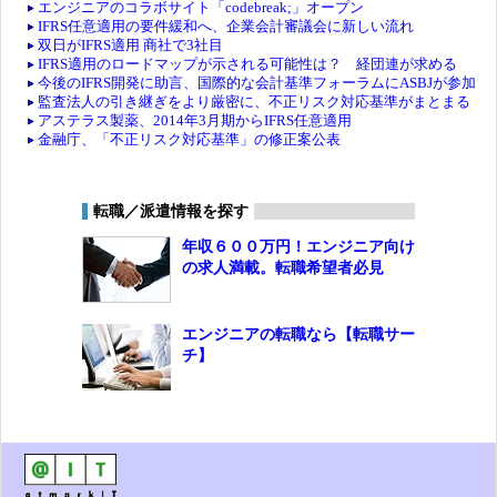
エンジニアのコラボサイト「codebreak;」オープン
IFRS任意適用の要件緩和へ、企業会計審議会に新しい流れ
双日がIFRS適用 商社で3社目
IFRS適用のロードマップが示される可能性は？ 経団連が求める
今後のIFRS開発に助言、国際的な会計基準フォーラムにASBJが参加
監査法人の引き継ぎをより厳密に、不正リスク対応基準がまとまる
アステラス製薬、2014年3月期からIFRS任意適用
金融庁、「不正リスク対応基準」の修正案公表
転職／派遣情報を探す
年収６００万円！エンジニア向け
の求人満載。転職希望者必見
エンジニアの転職なら【転職サー
チ】