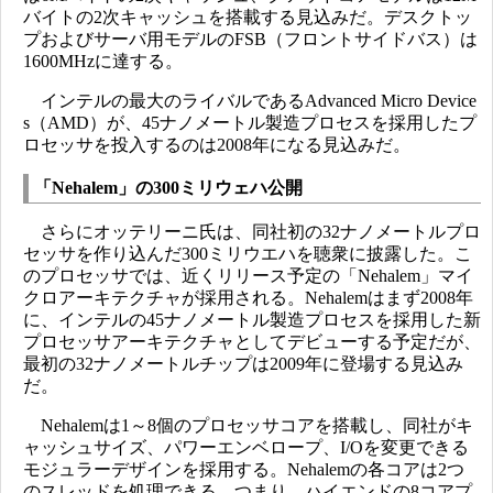
バイトの2次キャッシュを搭載する見込みだ。デスクトッ
プおよびサーバ用モデルのFSB（フロントサイドバス）は
1600MHzに達する。
インテルの最大のライバルであるAdvanced Micro Device
s（AMD）が、45ナノメートル製造プロセスを採用したプ
ロセッサを投入するのは2008年になる見込みだ。
「Nehalem」の300ミリウェハ公開
さらにオッテリーニ氏は、同社初の32ナノメートルプロ
セッサを作り込んだ300ミリウエハを聴衆に披露した。こ
のプロセッサでは、近くリリース予定の「Nehalem」マイ
クロアーキテクチャが採用される。Nehalemはまず2008年
に、インテルの45ナノメートル製造プロセスを採用した新
プロセッサアーキテクチャとしてデビューする予定だが、
最初の32ナノメートルチップは2009年に登場する見込み
だ。
Nehalemは1～8個のプロセッサコアを搭載し、同社がキ
ャッシュサイズ、パワーエンベロープ、I/Oを変更できる
モジュラーデザインを採用する。Nehalemの各コアは2つ
のスレッドを処理できる。つまり、ハイエンドの8コアプ