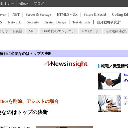
セミナー
eBook
ブログ
rver
.NET
Server & Storage
HTML5 + UX
Smart & Social
Coding Ed
SS
Network
Security
System Design
Test & Tools
自分戦略研究所
ィリポート裏話
SRE
DX時代のエンジニア
U＆Iターン
その他の特集
fice移行に必要なのはトップの決断
転職／派遣情
年
の
エ
 Officeを削除、アシストの場合
チ
に必要なのはトップの決断