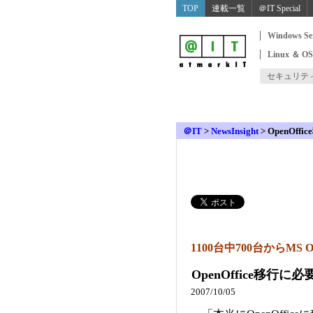
TOP
連載一覧
＠IT Special
Windows Se
Linux ＆ O
セキュリテ
＠IT
>
NewsInsight
>
OpenOf
1100台中700台からMS
OpenOffice移行
2007/10/05