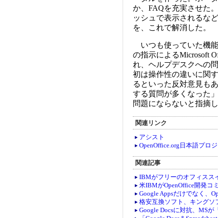
か、FAQを充実させた
ッシュで表示されるな
を、これで解消した。
いつも使っていた機能
の指示によるMicrosof
れ、ヘルプデスクへの
初は操作性の違いに関
るといった反対意見もあっ
する質問が多くなった
問題にならないと指摘
関連リンク
アシスト
OpenOffice.org日本語プ
関連記事
IBMがフリーのオフィススイート
米IBMがOpenOffice開発
Google Appsだけでなく、O
格安互換ソフト、キングソフト
Google Docsに対抗、MSが「O