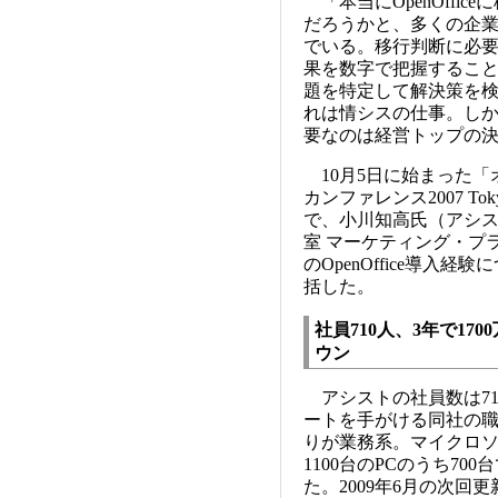
「本当にOpenOffic
だろうかと、多くの企
でいる。移行判断に必
果を数字で把握するこ
題を特定して解決策を
れは情シスの仕事。し
要なのは経営トップの
10月5日に始まった「
カンファレンス2007 Toky
で、小川知高氏（アシス
室 マーケティング・プ
のOpenOffice導入経
括した。
社員710人、3年で17
ウン
アシストの社員数は71
ートを手がける同社の職
りが業務系。マイクロ
1100台のPCのうち700
た。2009年6月の次回更