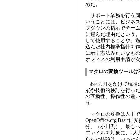
めた。
サポート業務を行う同社に
いうことには、ビジネ
プダウンの指示でチー
に運んだ理由だという。「
して使用することや、
込んだ社内標準指針を
に示す憲法みたいなも
オフィスの利用申請が
マクロの変換ツールは
約4カ月をかけて現状
案や技術的検討を行っ
の互換性、操作性の違い
う。
マクロの変換は人手で行
OpenOffice.org 
分」（小川氏）。最もヘ
ファイルを対象に、2人
られた結論は、いったん書き換