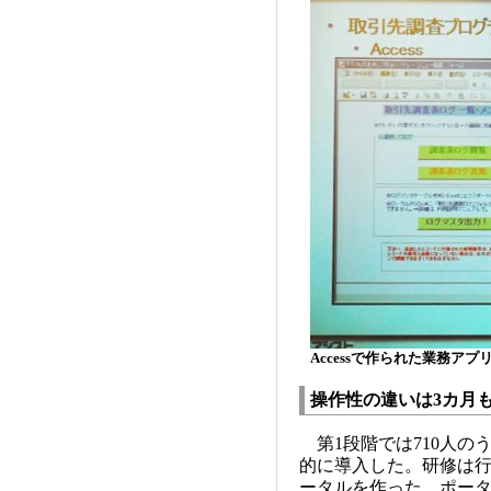
Accessで作られた業務アプ
操作性の違いは3カ月
第1段階では710人のう
的に導入した。研修は
ータルを作った。ポー