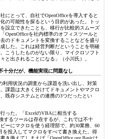
とって、自社でOpenOfficeを導入すると
ス化の可能性を探るという目的があった。トッ
ムを設立できたことも、移行が比較的スムーズ
OpenOfficeを社内標準のオフィスツールと
過去のドキュメントを変換することなどを盛り
作成した。これは経営判断だということを明確
の。こうしたものがない限り、マイクロソフト
次々と出されることになる」（小川氏）。
不十分だが、機能実現に問題なし
の利用状況の調査から課題を洗い出し、対策
た。課題は大きく分けてドキュメントやマクロ
、既存システムとの連携の3つだったとい
った。「ExcelのVBAに相当する
Basicに変換するツールは存在するが、これでは不十
ビーにマクロを使う経理部で、約30業務、60
月を投入してマクロをすべて書き換えた。得
えてしまえば「OpenOffice.org Basicは