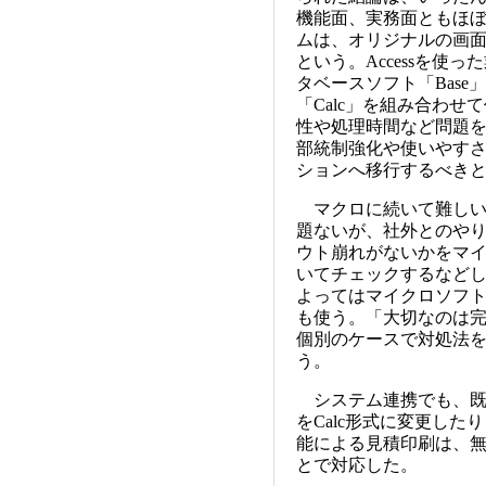
機能面、実務面ともほぼ
ムは、オリジナルの画
という。Accessを使っ
タベースソフト「Bas
「Calc」を組み合わ
性や処理時間など問題
部統制強化や使いやすさ
ションへ移行するべき
マクロに続いて難しい
題ないが、社外とのやり
ウト崩れがないかをマ
いてチェックするなど
よってはマイクロソフト
も使う。「大切なのは
個別のケースで対処法
う。
システム連携でも、既存
をCalc形式に変更したり
能による見積印刷は、無
とで対応した。