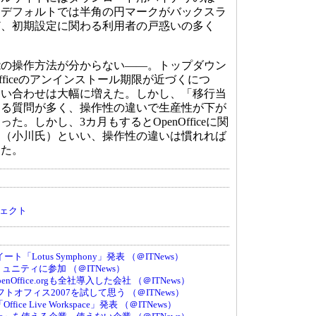
。デフォルトでは半角の円マークがバックスラ
ど、初期設定に関わる利用者の戸惑いの多く
の操作方法が分からない――。トップダウン
t Officeのアンインストール期限が近づくにつ
問い合わせは大幅に増えた。しかし、「移行当
する質問が多く、操作性の違いで生産性が下が
た。しかし、3カ月もするとOpenOfficeに関
」（小川氏）といい、操作性の違いは慣れれば
した。
ロジェクト
「Lotus Symphony」発表 （＠ITNews）
コミュニティに参加 （＠ITNews）
penOffice.orgも全社導入した会社 （＠ITNews）
オフィス2007を試して思う （＠ITNews）
ffice Live Workspace」発表 （＠ITNews）