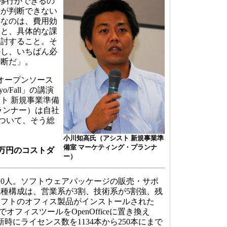
eに移行ができるの
業が判断できない
要なのは、費用効
とと、具体的な課
検討すること。そ
かし、いちばん必
決断だ」。
オープンソース
o/Fall」の講演
ト 新規事業準備
ランナー）は自社
験について、そう総
小川知高氏（アシスト 新規事業準
備室 マーケティング・プランナ
00万円のコストダ
ー）
0人。ソフトウェアパッケージの販売・サポ
種構成は、営業系が3割、技術系が5割強、残
ソフトのオフィス製品がインストールされた
台でオフィスツールをOpenOfficeに置き換え
新時にライセンス数を1134本から250本にまで