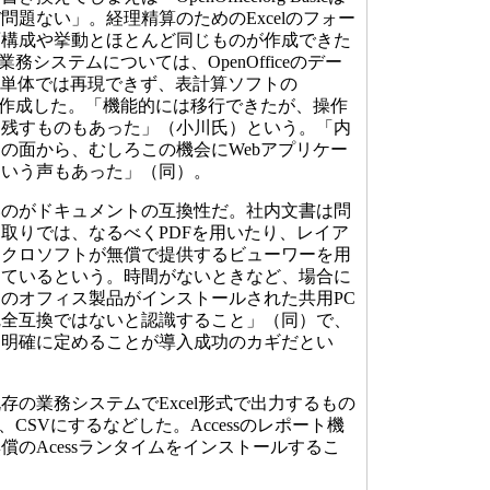
問題ない」。経理精算のためのExcelのフォー
面構成や挙動とほとんど同じものが作成できた
た業務システムについては、OpenOfficeのデー
e」単体では再現できず、表計算ソフトの
せて作成した。「機能的には移行できたが、操作
を残すものもあった」（小川氏）という。「内
の面から、むしろこの機会にWebアプリケー
という声もあった」（同）。
のがドキュメントの互換性だ。社内文書は問
取りでは、なるべくPDFを用いたり、レイア
イクロソフトが無償で提供するビューワーを用
しているという。時間がないときなど、場合に
のオフィス製品がインストールされた共用PC
完全互換ではないと認識すること」（同）で、
を明確に定めることが導入成功のカギだとい
の業務システムでExcel形式で出力するもの
、CSVにするなどした。Accessのレポート機
償のAcessランタイムをインストールするこ