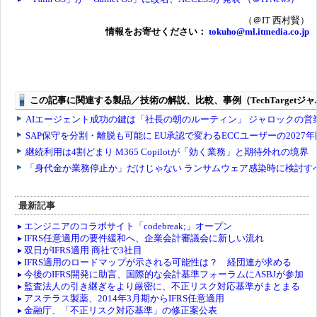
（＠IT 西村賢）
情報をお寄せください：
tokuho@ml.itmedia.co.jp
最新記事
エンジニアのコラボサイト「codebreak;」オープン
IFRS任意適用の要件緩和へ、企業会計審議会に新しい流れ
双日がIFRS適用 商社で3社目
IFRS適用のロードマップが示される可能性は？ 経団連が求める
今後のIFRS開発に助言、国際的な会計基準フォーラムにASBJが参加
監査法人の引き継ぎをより厳密に、不正リスク対応基準がまとまる
アステラス製薬、2014年3月期からIFRS任意適用
金融庁、「不正リスク対応基準」の修正案公表