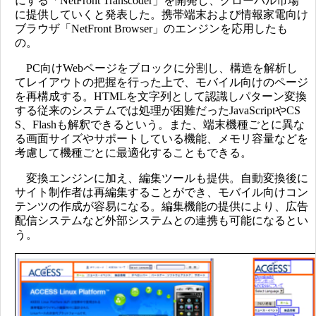
にする「NetFront Transcoder」を開発し、グローバル市場
に提供していくと発表した。携帯端末および情報家電向け
ブラウザ「NetFront Browser」のエンジンを応用したも
の。
PC向けWebページをブロックに分割し、構造を解析し
てレイアウトの把握を行った上で、モバイル向けのページ
を再構成する。HTMLを文字列として認識しパターン変換
する従来のシステムでは処理が困難だったJavaScriptやCS
S、Flashも解釈できるという。また、端末機種ごとに異な
る画面サイズやサポートしている機能、メモリ容量などを
考慮して機種ごとに最適化することもできる。
変換エンジンに加え、編集ツールも提供。自動変換後に
サイト制作者は再編集することができ、モバイル向けコン
テンツの作成が容易になる。編集機能の提供により、広告
配信システムなど外部システムとの連携も可能になるとい
う。