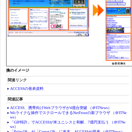
換のイメージ
関連リンク
ACCESSの発表資料
関連記事
ACCESS、携帯向けWebブラウザが4億台突破 （＠ITNews）
Wiiライクな操作でスクロールできるNetFrontの新ブラウザ （＠ITNe
ws）
「GIF特許」でACCESSが米ユニシスと和解、7億円支払う （＠ITNe
ws）
「Palm OS」が「Garnet OS」に改名、ACCESSが発表 （＠ITNews）