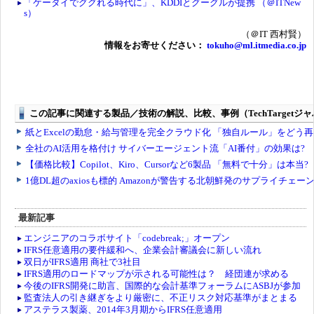
「ケータイでググれる時代に」、KDDIとグーグルが提携 （＠ITNew
s）
（＠IT 西村賢）
情報をお寄せください：
tokuho@ml.itmedia.co.jp
最新記事
エンジニアのコラボサイト「codebreak;」オープン
IFRS任意適用の要件緩和へ、企業会計審議会に新しい流れ
双日がIFRS適用 商社で3社目
IFRS適用のロードマップが示される可能性は？ 経団連が求める
今後のIFRS開発に助言、国際的な会計基準フォーラムにASBJが参加
監査法人の引き継ぎをより厳密に、不正リスク対応基準がまとまる
アステラス製薬、2014年3月期からIFRS任意適用