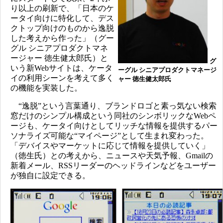
り以上の刷新で、「日本のケ
ータイ向けに特化して、デス
クトップ向けのものから逸脱
した考えから作った」（グー
グル シニアプロダクトマネ
ージャー 徳生健太郎氏）と
グ
いう新Webサイトは、ケータ
ーグル シニアプロダクトマネージ
イの利用シーンを考えて多く
ャー 徳生健太郎氏
の機能を実装した。
“逸脱”という言葉通り、ブランドロゴと素っ気ない検索
窓だけのシンプル構成という同社のシンボリックなWebペ
ージも、ケータイ向けとしてリッチな情報を提供するパー
ソナライズ可能な“マイページ”として生まれ変わった。
「デバイスやマーケットに応じて情報を提供していく」
（徳生氏）との考えから、ニュースや天気予報、Gmailの
新着メール、RSSリーダーのヘッドラインなどをユーザー
が独自に設定できる。