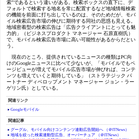
索”であるという違いがある。検索ボックスの直下に、デ
フォルトで検索する地名を常に配置するなど地域情報検索
の機能を前面に打ち出しているのは、そのためだが、モバ
イル検索広告市場の伸びに期待する同社の思惑も見える。
地域密着型の検索広告は「広告クライアントにとっても魅
力的」（ビジネスプロダクト マネージャー 石原直樹氏）
で、モバイル検索広告市場に高い可能性があるからだとい
う。
現在のところ、提供されているニュースの種類はPC向
けのGoogleニュースに比べて少ないが、「モバイルでもペ
ージビューが増えてモバイル広告市場が伸びれば、コンテ
ンツも増えていくと期待している」（ストラテジック パ
ートナー ディベロップメント マネージャー ジョン・ラー
ゲリン氏）としている。
関連リンク
Googleモバイル
関連記事
グーグル、モバイル向けコンテンツ連動広告開始へ （＠ITNews）
地域を絞った検索連動型広告、オーバーチュア （＠ITNews）