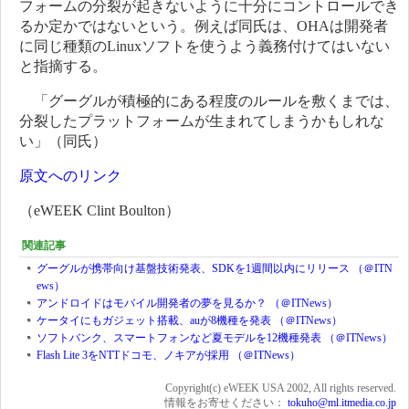
フォームの分裂が起きないように十分にコントロールでき
るか定かではないという。例えば同氏は、OHAは開発者
に同じ種類のLinuxソフトを使うよう義務付けてはいない
と指摘する。
「グーグルが積極的にある程度のルールを敷くまでは、
分裂したプラットフォームが生まれてしまうかもしれな
い」（同氏）
原文へのリンク
（eWEEK Clint Boulton）
関連記事
グーグルが携帯向け基盤技術発表、SDKを1週間以内にリリース （＠ITN
ews）
アンドロイドはモバイル開発者の夢を見るか？ （＠ITNews）
ケータイにもガジェット搭載、auが8機種を発表 （＠ITNews）
ソフトバンク、スマートフォンなど夏モデルを12機種発表 （＠ITNews）
Flash Lite 3をNTTドコモ、ノキアが採用 （＠ITNews）
Copyright(c) eWEEK USA 2002, All rights reserved.
情報をお寄せください：
tokuho@ml.itmedia.co.jp