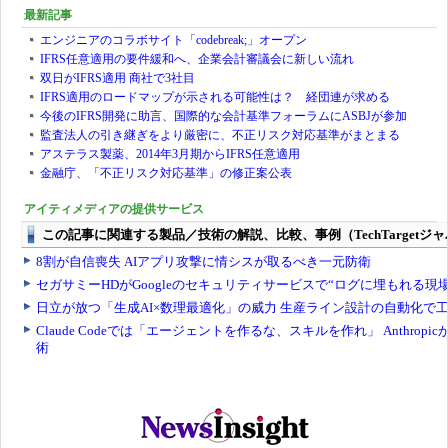
最新記事
エンジニアのコラボサイト「codebreak;」オープン
IFRS任意適用の要件緩和へ、企業会計審議会に新しい流れ
双日がIFRS適用 商社で3社目
IFRS適用のロードマップが示される可能性は？ 経団連が求める
今後のIFRS開発に助言、国際的な会計基準フォーラムにASBJが参加
監査法人の引き継ぎをより厳密に、不正リスク対応基準がまとまる
アステラス製薬、2014年3月期からIFRS任意適用
金融庁、「不正リスク対応基準」の修正案公表
アイティメディアの提供サービス