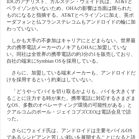
IDCのアナリスト、カルステン・ウェイド氏は、AT&Tと
ベライゾンがいないため、OHAの影響は当面は限られた
ものになると指摘する。AT&Tとベライゾンに加え、英ボ
ーダフォンと仏フランステレコムもアンドロイドの輪に加
わっていない。
しかも大手の不参加はキャリアにとどまらない。世界最
大の携帯電話メーカーのノキアもOHAに加盟していな
い。同社は全世界の携帯電話の約3分の1を販売しており、
自社の端末にSymbian OSを採用している。
さらに、加盟している端末メーカーも、アンドロイドだ
けを採用するという約束はしていない。
「どうやってパイを切り取るかよりも、パイを大きくす
ることに注力する時が来た。携帯電話に対応するさまざま
なOS、多数のオペレーティング環境の可能性がある」と
クアルコムのポール・ジェイコブズCEOは電話会見で語
った。
さらにウェイド氏は、アンドロイドは主要モバイルOS
であるシンビアンと苦しい戦いを展開することになると語