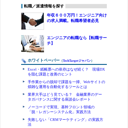
転職／派遣情報を探す
年収６００万円！エンジニア向け
の求人満載。転職希望者必見
エンジニアの転職なら【転職サー
チ】
ホワイトペーパー
（
TechTargetジャパン
）
Excel・紙帳票への依存はなぜ続く？ 現場DX
を阻む課題と改善のヒント
手作業からの脱却で課題を一掃、Webサイトの
煩雑な運用を自動化するツールとは
業界大手はどう見ている？ 金融業界のデー
タガバナンスに関する座談会レポート
ノーコードで実現、基幹フロント領域の
「脱・レガシーシステム化」実践方法
失敗しない「CRMマーケティング」の実践方
法