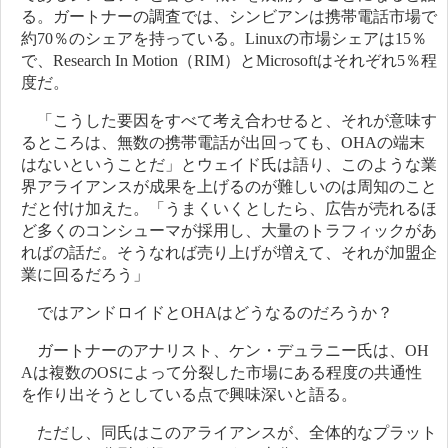
る。ガートナーの調査では、シンビアンは携帯電話市場で
約70％のシェアを持っている。Linuxの市場シェアは15％
で、Research In Motion（RIM）とMicrosoftはそれぞれ5％程
度だ。
「こうした要因をすべて考え合わせると、それが意味す
るところは、無数の携帯電話が出回っても、OHAの端末
はないということだ」とウェイド氏は語り、このような業
界アライアンスが成果を上げるのが難しいのは周知のこと
だと付け加えた。「うまくいくとしたら、広告が売れるほ
ど多くのコンシューマが採用し、大量のトラフィックがあ
ればの話だ。そうなれば売り上げが増えて、それが加盟企
業に回るだろう」
ではアンドロイドとOHAはどうなるのだろうか？
ガートナーのアナリスト、ケン・デュラニー氏は、OH
Aは複数のOSによって分裂した市場にある程度の共通性
を作り出そうとしている点で興味深いと語る。
ただし、同氏はこのアライアンスが、全体的なプラット