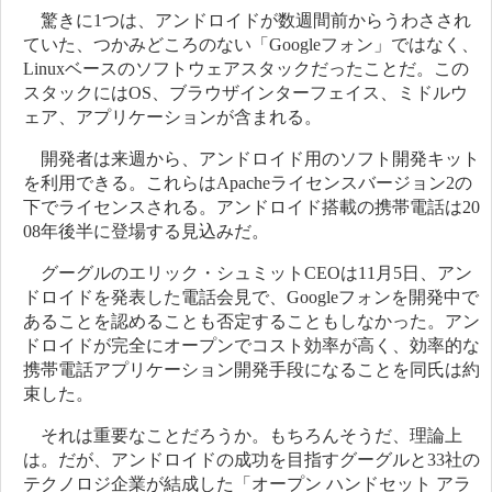
驚きに1つは、アンドロイドが数週間前からうわさされ
ていた、つかみどころのない「Googleフォン」ではなく、
Linuxベースのソフトウェアスタックだったことだ。この
スタックにはOS、ブラウザインターフェイス、ミドルウ
ェア、アプリケーションが含まれる。
開発者は来週から、アンドロイド用のソフト開発キット
を利用できる。これらはApacheライセンスバージョン2の
下でライセンスされる。アンドロイド搭載の携帯電話は20
08年後半に登場する見込みだ。
グーグルのエリック・シュミットCEOは11月5日、アン
ドロイドを発表した電話会見で、Googleフォンを開発中で
あることを認めることも否定することもしなかった。アン
ドロイドが完全にオープンでコスト効率が高く、効率的な
携帯電話アプリケーション開発手段になることを同氏は約
束した。
それは重要なことだろうか。もちろんそうだ、理論上
は。だが、アンドロイドの成功を目指すグーグルと33社の
テクノロジ企業が結成した「オープン ハンドセット アラ