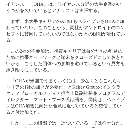
イアンス」（OHA）は、ワイヤレス分野の大手企業のい
くつかを欠いているとアナリストは主張する。
まず、米大手キャリアのAT&TもベライゾンもOHAに加
わっていない。このことから、両社がアンドロイドのコン
セプトに賛同していないのではないかとの憶測が流れてい
る。
この2社の不参加は、携帯キャリアは自分たちの利益の
ために携帯ネットワークと端末をクローズドにしておきた
いから、こうした団体への参加を避けているという見方を
浮き彫りにしている。
「OHAが米国でうまくいくには、少なくともこれらキ
ャリアの1社の加盟が必要だ」とKelsey Groupのインタラ
クティブローカルメディア担当上級副社長兼プログラムデ
ィレクター、マット・ブース氏は語る。同氏は、ベライゾ
ンはOHA加盟に向けた合意に近づいていると確信してい
ると付け加えた。
しかし、この段階では「近づいている」では不十分だ。