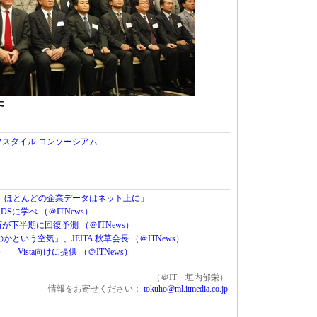
た
フスタイル コンソーシアム
後、ほとんどの企業データはネット上に」
ーDSに学べ （＠ITNews）
荷が下半期に回復予測 （＠ITNews）
のかという空気」、JEITA 秋草会長 （＠ITNews）
Vista向けに提供 （＠ITNews）
（＠IT 垣内郁栄）
情報をお寄せください：
tokuho@ml.itmedia.co.jp