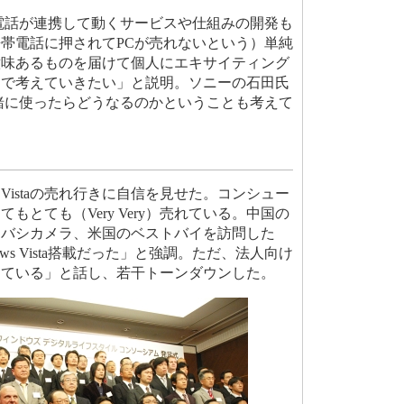
電話が連携して動くサービスや仕組みの開発も
帯電話に押されてPCが売れないという）単純
意味あるものを届けて個人にエキサイティング
Cで考えていきたい」と説明。ソニーの石田氏
緒に使ったらどうなるのかということも考えて
 Vistaの売れ行きに自信を見せた。コンシュー
もとても（Very Very）売れている。中国の
ドバシカメラ、米国のベストバイを訪問した
ows Vista搭載だった」と強調。ただ、法人向け
けている」と話し、若干トーンダウンした。