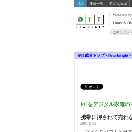
TOP
連載一覧
＠IT Special
Windows Se
Linux ＆ O
セキュリテ
＠IT総合トップ
>
NewsInsight
>
PCをデジタル家電の
携帯に押されて売れ
2007/11/09
マイクロソフトと日本