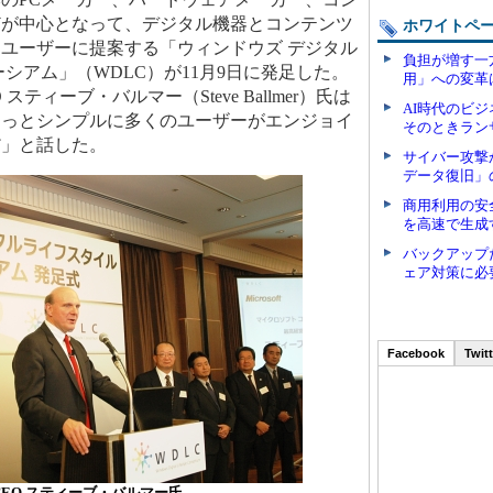
どが中心となって、デジタル機器とコンテンツ
ホワイトペ
ユーザーに提案する「ウィンドウズ デジタル
負担が増す一
シアム」（WDLC）が11月9日に発足した。
用」への変革
ティーブ・バルマー（Steve Ballmer）氏は
AI時代のビ
もっとシンプルに多くのユーザーがエンジョイ
そのときラン
だ」と話した。
サイバー攻撃
データ復旧」
商用利用の安
を高速で生成
バックアップ
ェア対策に必
Facebook
Twitt
EO スティーブ・バルマー氏