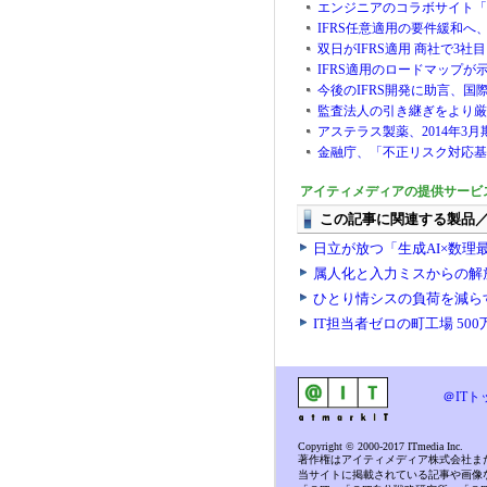
エンジニアのコラボサイト「cod
IFRS任意適用の要件緩和
双日がIFRS適用 商社で3社目
IFRS適用のロードマップ
今後のIFRS開発に助言、国
監査法人の引き継ぎをより厳
アステラス製薬、2014年3月
金融庁、「不正リスク対応基
アイティメディアの提供サービ
＠ITト
Copyright © 2000-2017 ITmedia Inc.
著作権はアイティメディア株式会社ま
当サイトに掲載されている記事や画像