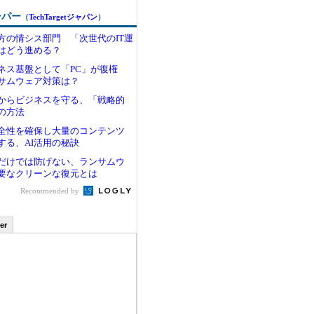
ーパー
（
TechTargetジャパン
）
方の情シス部門 「次世代のIT運
はどう進める？
ジネス基盤として「PC」が復権
サムウェア対策は？
からビジネスを守る、「戦略的
の方法
全性を確保し大量のコンテンツ
する、AI活用の秘訣
だけでは防げない、ランサムウ
要なクリーンな復元とは
Recommended by
er