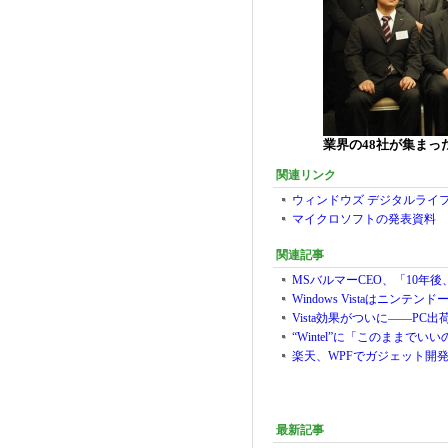
業界の48社が集まっ
関連リンク
ウィンドウズ デジタルライ
マイクロソフトの発表資料
関連記事
MSバルマーCEO、「10年
Windows Vistaはニンテンド
Vista効果がついに――PC出
“Wintel”に「このままでいい
楽天、WPFでガジェット開発――
最新記事