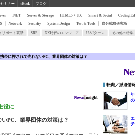
セミナー
eBook
ブログ
rver
.NET
Server & Storage
HTML5 + UX
Smart & Social
Coding Ed
SS
Network
Security
System Design
Test & Tools
自分戦略研究所
ィリポート裏話
SRE
DX時代のエンジニア
U＆Iターン
その他の特集
携帯に押されて売れないPC、業界団体の対策は？
転職／派遣情
年
の
主役に
エ
ないPC、業界団体の対策は？
チ
のPCメーカー、ハードウェアメーカー、コン