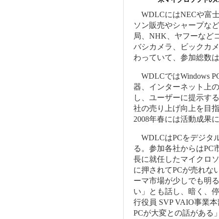
WDLCにはNECや富
ソン販売やシャープな
局、NHK、ヤフーなど
バシカメラ、ビックカ
わっていて、参加総数は
WDLCではWindow
器、インターネット上
し、ユーザーに提示す
社の売り上げ向上を目指
2008年春には活動成
WDLCはPCをデジタ
る。参加各社からはPC
長に就任したマイクロソ
に押されてPCが売れな
ーマ市場が少しでも明
い」とも話し、暗く、
行役員 SVP VAIO
PCが大変との話がある