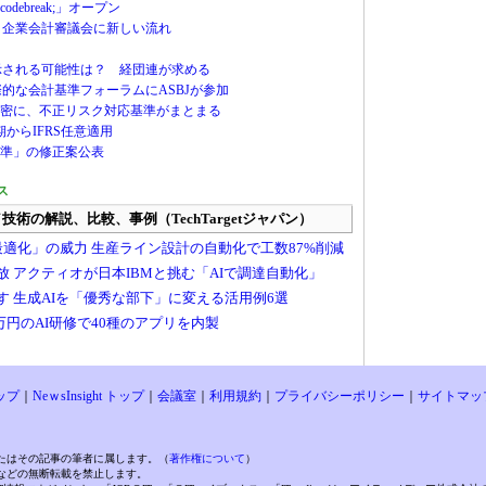
ebreak;」オープン
へ、企業会計審議会に新しい流れ
が示される可能性は？ 経団連が求める
際的な会計基準フォーラムにASBJが参加
密に、不正リスク対応基準がまとまる
期からIFRS任意適用
準」の修正案公表
ス
ップ
｜
NeｗsInsight トップ
｜
会議室
｜
利用規約
｜
プライバシーポリシー
｜
サイトマッ
たはその記事の筆者に属します。（
著作権について
）
などの無断転載を禁止します。