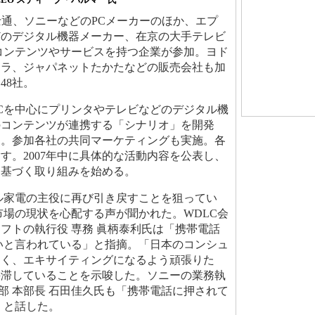
士通、ソニーなどのPCメーカーのほか、エプ
どのデジタル機器メーカー、在京の大手テレビ
コンテンツやサービスを持つ企業が参加。ヨド
メラ、ジャパネットたかたなどの販売会社も加
48社。
s PCを中心にプリンタやテレビなどのデジタル機
のコンテンツが連携する「シナリオ」を開発
る。参加各社の共同マーケティングも実施。各
す。2007年中に具体的な活動内容を公表し、
果に基づく取り組みを始める。
ル家電の主役に再び引き戻すことを狙ってい
市場の現状を心配する声が聞かれた。WDLC会
フトの執行役 専務 眞柄泰利氏は「携帯電話
いと言われている」と指摘。「日本のコンシュ
るく、エキサイティングになるよう頑張りた
停滞していることを示唆した。ソニーの業務執
事業本部 本部長 石田佳久氏も「携帯電話に押されて
」と話した。