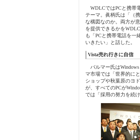
WDLCではPCと携帯
テーマ。眞柄氏は「（携
な構図なのか。両方が
を提供できるかをWDL
も「PCと携帯電話を一
いきたい」と話した。
Vista売れ行きに自信
バルマー氏はWindows
マ市場では「世界的にとて
ショップや秋葉原のヨ
が、すべてのPCがWind
では「採用の努力を続