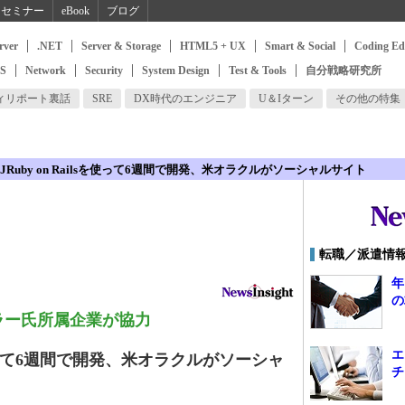
セミナー
eBook
ブログ
rver
.NET
Server & Storage
HTML5 + UX
Smart & Social
Coding Ed
SS
Network
Security
System Design
Test & Tools
自分戦略研究所
ィリポート裏話
SRE
DX時代のエンジニア
U＆Iターン
その他の特集
JRuby on Railsを使って6週間で開発、米オラクルがソーシャルサイト
転職／派遣情
年
の
ラー氏所属企業が協力
エ
lsを使って6週間で開発、米オラクルがソーシャ
チ