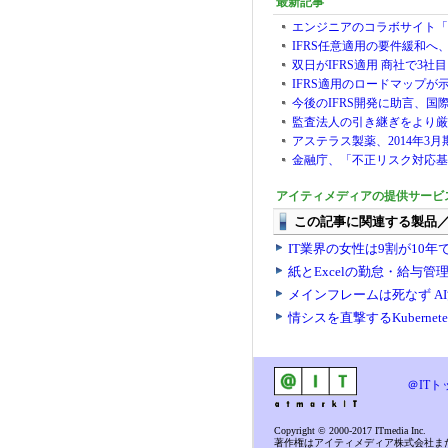
最新記事
エンジニアのコラボサイト「cod
IFRS任意適用の要件緩和
双日がIFRS適用 商社で3社目
IFRS適用のロードマップ
今後のIFRS開発に助言、国
監査法人の引き継ぎをより厳
アステラス製薬、2014年3月
金融庁、「不正リスク対応基
アイティメディアの提供サービ
＠ITト
Copyright © 2000-2017 ITmedia Inc.
著作権はアイティメディア株式会社ま