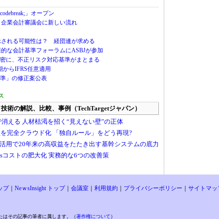
ebreak;」オープン
へ、企業会計審議会に新しい流れ
が示される可能性は？ 経団連が求める
際的な会計基準フォーラムにASBJが参加
密に、不正リスク対応基準がまとまる
期からIFRS任意適用
準」の修正案公表
ス
ップ
｜
NeｗsInsight トップ
｜
会議室
｜
利用規約
｜
プライバシーポリシー
｜
サイトマッ
たはその記事の筆者に属します。（
著作権について
）