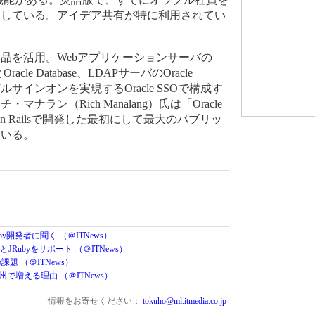
参加している。アイデア共有が特に利用されてい
を活用。Webアプリケーションサーバの
rverとOracle Database、LDAPサーバのOracle
ry、シングルサインオンを実現するOracle SSOで構成す
ナラン（Rich Manalang）氏は「Oracle
 on Railsで開発した最初にして最大のパブリッ
ている。
by開発者に聞く （＠ITNews）
yとJRubyをサポート （＠ITNews）
題 （＠ITNews）
用が欧州で増える理由 （＠ITNews）
情報をお寄せください：
tokuho@ml.itmedia.co.jp