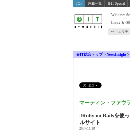
TOP
連載一覧
＠IT Special
Windows Se
Linux ＆ O
セキュリテ
＠IT総合トップ
>
NewsInsight
>
マーティン・ファウ
JRuby on Rai
ルサイト
2007/11/19