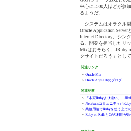
中心に1500人ほどが
るようだ。
システムはオラクル製品
Oracle Application Se
Internet Directo
る。開発を担当したリッチ・マ
Mixはおそらく、JRuby
クサイトだろう」とし
関連リンク
Oracle Mix
Oracle AppsLabのブログ
関連記事
「本家Rubyより速い」、JRu
NetBeansコミュニティがRub
業務用途でRubyを使う上での課
Ruby on RailsとC#の利