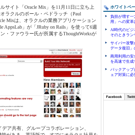
ト「Oracle Mix」を11月11日に立ち上
ホワイトペ
オラクルのポール・ペドラッチ（Paul
負担が増す一
Oracle Mixは、オラクルの業務アプリケーション
用」への変革
AppsLab」が「JRuby on Rails」を使って6週
AI時代のビ
ファウラー氏が所属するThoughtWorksが
そのときラン
サイバー攻撃
データ復旧」
商用利用の安
を高速で生成
バックアップ
ェア対策に必
Facebook
Twitt
S、アイデア共有、グループコラボレーション、
機能がある。英語版で、すでにオラクル社員を