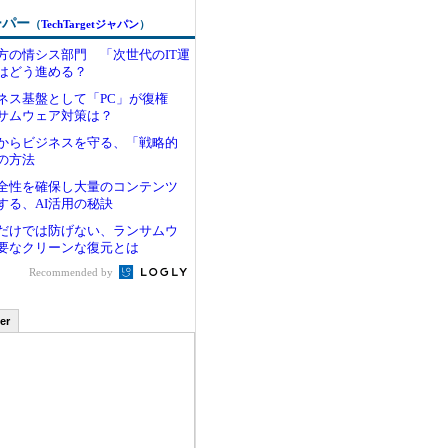
ーパー
（
TechTargetジャパン
）
方の情シス部門 「次世代のIT運
はどう進める？
ジネス基盤として「PC」が復権
サムウェア対策は？
からビジネスを守る、「戦略的
の方法
全性を確保し大量のコンテンツ
する、AI活用の秘訣
だけでは防げない、ランサムウ
要なクリーンな復元とは
Recommended by
er