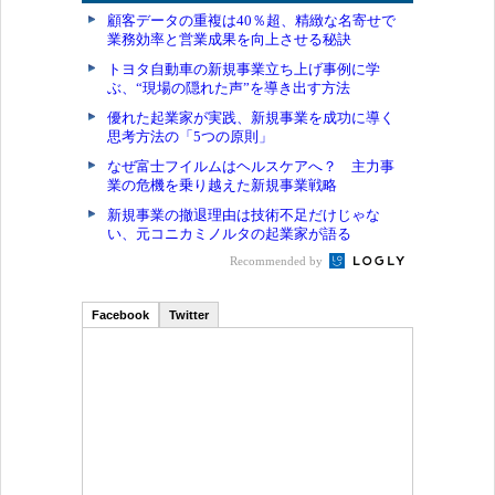
顧客データの重複は40％超、精緻な名寄せで
業務効率と営業成果を向上させる秘訣
トヨタ自動車の新規事業立ち上げ事例に学
ぶ、“現場の隠れた声”を導き出す方法
優れた起業家が実践、新規事業を成功に導く
思考方法の「5つの原則」
なぜ富士フイルムはヘルスケアへ？ 主力事
業の危機を乗り越えた新規事業戦略
新規事業の撤退理由は技術不足だけじゃな
い、元コニカミノルタの起業家が語る
Recommended by
Facebook
Twitter