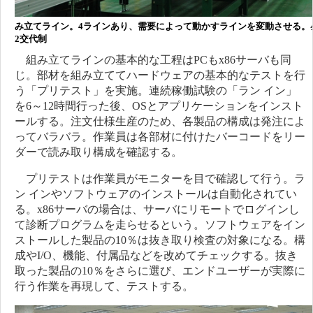
み立てライン。4ラインあり、需要によって動かすラインを変動させる。
2交代制
組み立てラインの基本的な工程はPCもx86サーバも同
じ。部材を組み立ててハードウェアの基本的なテストを行
う「プリテスト」を実施。連続稼働試験の「ラン イン」
を6～12時間行った後、OSとアプリケーションをインスト
ールする。注文仕様生産のため、各製品の構成は発注によ
ってバラバラ。作業員は各部材に付けたバーコードをリー
ダーで読み取り構成を確認する。
プリテストは作業員がモニターを目で確認して行う。ラ
ン インやソフトウェアのインストールは自動化されてい
る。x86サーバの場合は、サーバにリモートでログインし
て診断プログラムを走らせるという。ソフトウェアをイン
ストールした製品の10％は抜き取り検査の対象になる。構
成やI/O、機能、付属品などを改めてチェックする。抜き
取った製品の10％をさらに選び、エンドユーザーが実際に
行う作業を再現して、テストする。