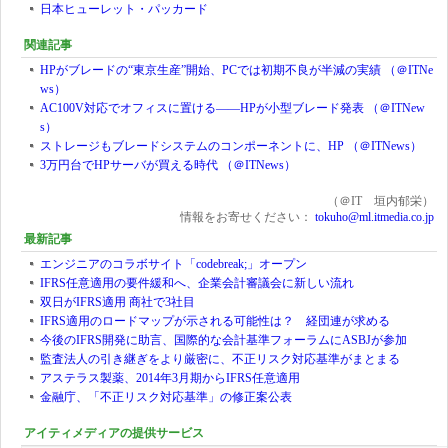
日本ヒューレット・パッカード
関連記事
HPがブレードの“東京生産”開始、PCでは初期不良が半減の実績 （＠ITNe
ws）
AC100V対応でオフィスに置ける――HPが小型ブレード発表 （＠ITNew
s）
ストレージもブレードシステムのコンポーネントに、HP （＠ITNews）
3万円台でHPサーバが買える時代 （＠ITNews）
（＠IT 垣内郁栄）
情報をお寄せください：
tokuho@ml.itmedia.co.jp
最新記事
エンジニアのコラボサイト「codebreak;」オープン
IFRS任意適用の要件緩和へ、企業会計審議会に新しい流れ
双日がIFRS適用 商社で3社目
IFRS適用のロードマップが示される可能性は？ 経団連が求める
今後のIFRS開発に助言、国際的な会計基準フォーラムにASBJが参加
監査法人の引き継ぎをより厳密に、不正リスク対応基準がまとまる
アステラス製薬、2014年3月期からIFRS任意適用
金融庁、「不正リスク対応基準」の修正案公表
アイティメディアの提供サービス