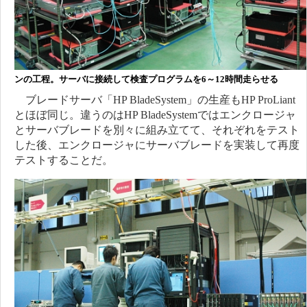
ンの工程。サーバに接続して検査プログラムを6～12時間走らせる
ブレードサーバ「HP BladeSystem」の生産もHP ProLiant
とほぼ同じ。違うのはHP BladeSystemではエンクロージャ
とサーバブレードを別々に組み立てて、それぞれをテスト
した後、エンクロージャにサーバブレードを実装して再度
テストすることだ。