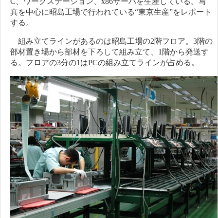
C、ワークステーション、x86サーバを生産している。写
真を中心に昭島工場で行われている“東京生産”をレポート
する。
組み立てラインがあるのは昭島工場の2階フロア。3階の
部材置き場から部材を下ろして組み立て、1階から発送す
る。フロアの3分の1はPCの組み立てラインが占める。