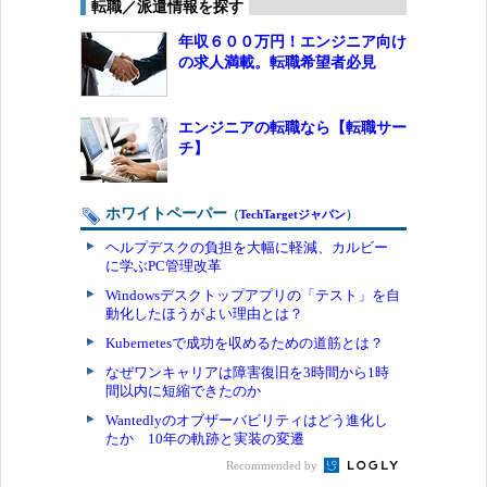
転職／派遣情報を探す
年収６００万円！エンジニア向け
の求人満載。転職希望者必見
エンジニアの転職なら【転職サー
チ】
ホワイトペーパー
（
TechTargetジャパン
）
ヘルプデスクの負担を大幅に軽減、カルビー
に学ぶPC管理改革
Windowsデスクトップアプリの「テスト」を自
動化したほうがよい理由とは？
Kubernetesで成功を収めるための道筋とは？
なぜワンキャリアは障害復旧を3時間から1時
間以内に短縮できたのか
Wantedlyのオブザーバビリティはどう進化し
たか 10年の軌跡と実装の変遷
Recommended by