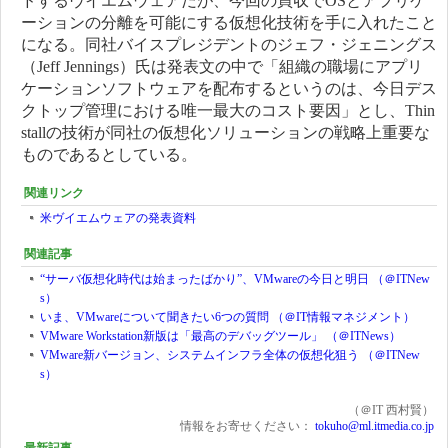
ドするヴイエムウェアだが、今回の買収でOSとアプリケ
ーションの分離を可能にする仮想化技術を手に入れたこと
になる。同社バイスプレジデントのジェフ・ジェニングス
（Jeff Jennings）氏は発表文の中で「組織の職場にアプリ
ケーションソフトウェアを配布するというのは、今日デス
クトップ管理における唯一最大のコスト要因」とし、Thin
stallの技術が同社の仮想化ソリューションの戦略上重要な
ものであるとしている。
関連リンク
米ヴイエムウェアの発表資料
関連記事
“サーバ仮想化時代は始まったばかり”、VMwareの今日と明日 （＠ITNew
s）
いま、VMwareについて聞きたい6つの質問 （＠IT情報マネジメント）
VMware Workstation新版は「最高のデバッグツール」 （＠ITNews）
VMware新バージョン、システムインフラ全体の仮想化狙う （＠ITNew
s）
（＠IT 西村賢）
情報をお寄せください：
tokuho@ml.itmedia.co.jp