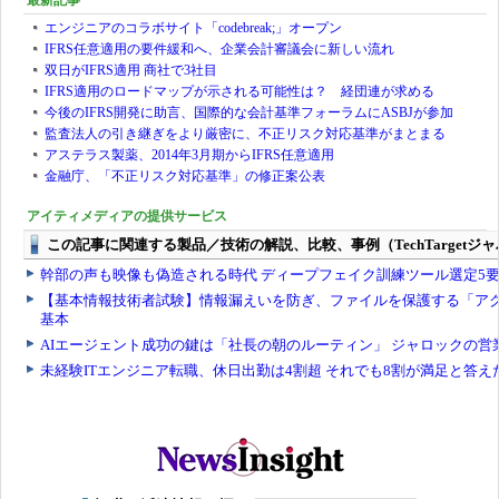
最新記事
エンジニアのコラボサイト「codebreak;」オープン
IFRS任意適用の要件緩和へ、企業会計審議会に新しい流れ
双日がIFRS適用 商社で3社目
IFRS適用のロードマップが示される可能性は？ 経団連が求める
今後のIFRS開発に助言、国際的な会計基準フォーラムにASBJが参加
監査法人の引き継ぎをより厳密に、不正リスク対応基準がまとまる
アステラス製薬、2014年3月期からIFRS任意適用
金融庁、「不正リスク対応基準」の修正案公表
アイティメディアの提供サービス