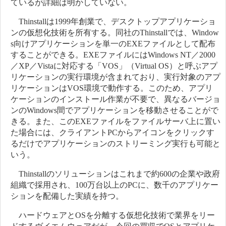
ているが詳細は明かしていない。
Thinstallは1999年創業で、デスクトップアプリケーショ
ンの仮想化技術を所有する。同社のThinstallでは、Window
s向けアプリケーションを単一のEXEファイルとして配布
することができる。EXEファイルにはWindows NT／2000
／XP／Vistaに対応する「VOS」（Virtual OS）と呼ぶアプ
リケーションの実行環境が含まれており、実行対象のアプ
リケーションはVOS環境で動作する。このため、アプリ
ケーションのインストール作業が不要で、異なるバージョ
ンのWindows間でアプリケーションを移動させることがで
きる。また、このEXEファイルをファイルサーバ上に置い
た場合には、クライアントPCからアイコンをクリックす
るだけでアプリケーションのストリーミング実行も可能と
いう。
Thinstallのソリューションはこれまで約600の企業や政府
組織で採用され、100万台以上のPCに、数千のアプリケー
ションを配備した実績を持つ。
ハードウェアとOSを分離する仮想化技術で業界をリー