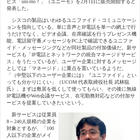
ビス「uni-mo！」（ユニーモ）を2月1日に販売開始すると
発表した。
シスコの製品はいわゆるユニファイド・コミュニケーシ
ョンを指向している。単に音声とIP電話を単一の網上で行
うだけでなく、ビデオ会議、在席確認を行うプレゼンス機
能、電話留守番メッセージをPC上で確認できるユニファ
イド・メッセージングなどが同社製品の付加価値だ。新サ
ービスも「IP電話とネットワークの統合マネージドサービ
ス」をうたっているが、ユーザー企業に対するメッセージ
としては「マネージド」に重点を置いているようだ。
「（中堅以下のユーザー企業には）『ユニファイド』とい
っても分かりにくい」（UCOM 代表取締役社長 武林聡
氏）。まずは敷居を低くして使ってもらい、その後に無線
IP電話機やWeb会議サービス、在宅勤務対応などの付加サ
ービスを提案していきたいという。
新サービスは従業員
8～240人規模の企業を
対象とするが、「100
人以下の企業がメイ