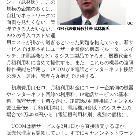
ン」（武林氏）。この
規模の企業の多くは、
自社でネットワークの
面倒を見たくない、管
UC
理できる人がいない、
OM 代表取締役社長 武林聡氏
PBXの導入コストや運
用コストが掛かり過ぎるといった問題を抱えている。新サ
ービスでは基本的にユーザー企業側の機器（ルータ、スイ
ッチ、IP電話機など）をシスコ製品でそろえ、機器代金を
月額利用料に含めて提供する。また、これらの機器の遠隔
操作機能を活用し、UCOMがIP電話とインターネット接続
の導入、運用、管理を丸抱えで提供する。
初期費用はゼロ。月額利用料金にユーザー企業側の機器
やインターネット回線の利用料、IP電話サービスの基本
料、保守サポート料を含む。IP電話の同時接続チャンネル
数は最低6。月額利用料は、電話機24台以下のシステムの
場合で5万4000円から（電話機利用料別、税別の価格）。
UCOMは新サービスを2月1日から直接販売するほか、
販売代理店も開拓していく。すでにキヤノンネットワーク