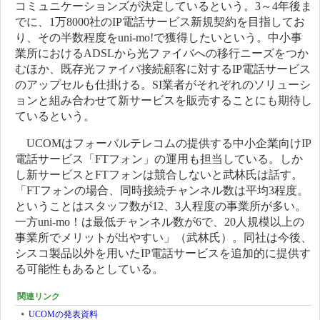
コミュニケーションズが決定しているという。3～4年後ま
でに、1万8000社のIP電話サービス新規契約を目指してお
り、その半数程度をuni-mo!で獲得したいという。中小事
業所におけるADSLから光ファイバへの移行ニーズをつか
むほか、既存光ファイバ接続顧客に対するIP電話サービス
のアップセルも仕掛ける。SI業者がそれぞれのソリューシ
ョンと組み合わせて新サービスを販売することにも期待し
ているという。
UCOMはフォーバルテレコムの提供する中小企業向けIP
電話サービス「FTフォン」の運用も担当している。しか
し新サービスとFTフォンは競合しないと武林氏は話す。
「FTフォンの場合、同時接続チャンネル数は平均3程度。
ということはスタッフ数が12、3人程度の事業所が多い。
一方uni-mo！は最低チャンネル数が6で、20人規模以上の
事業所でメリットが出やすい」（武林氏）。同社は今後、
シスコ製品以外を用いたIP電話サービスを追加的に提供す
る可能性もあるとしている。
関連リンク
UCOMの発表資料