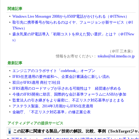
関連記事
Windows Live Messenger 2008から050IP電話がかけられる（＠ITNews）
取引先に携帯番号が知られるのはイヤ、フュージョンが新サービス（＠I
TNews）
森永乳業のIP電話導入「初期コストを抑えた賢い選択」とは？（＠ITNew
s）
（＠IT 三木泉）
情報をお寄せください：
tokuho@ml.itmedia.co.jp
最新記事
エンジニアのコラボサイト「codebreak;」オープン
IFRS任意適用の要件緩和へ、企業会計審議会に新しい流れ
双日がIFRS適用 商社で3社目
IFRS適用のロードマップが示される可能性は？ 経団連が求める
今後のIFRS開発に助言、国際的な会計基準フォーラムにASBJが参加
監査法人の引き継ぎをより厳密に、不正リスク対応基準がまとまる
アステラス製薬、2014年3月期からIFRS任意適用
金融庁、「不正リスク対応基準」の修正案公表
アイティメディアの提供サービス