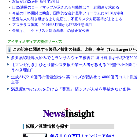
双日がIFRS適用 商社で3社目
IFRS適用のロードマップが示される可能性は？ 経団連が求める
今後のIFRS開発に助言、国際的な会計基準フォーラムにASBJが参加
監査法人の引き継ぎをより厳密に、不正リスク対応基準がまとまる
アステラス製薬、2014年3月期からIFRS任意適用
金融庁、「不正リスク対応基準」の修正案公表
アイティメディアの提供サービス
転職／派遣情報を探す
年収６００万円！エンジニア向け