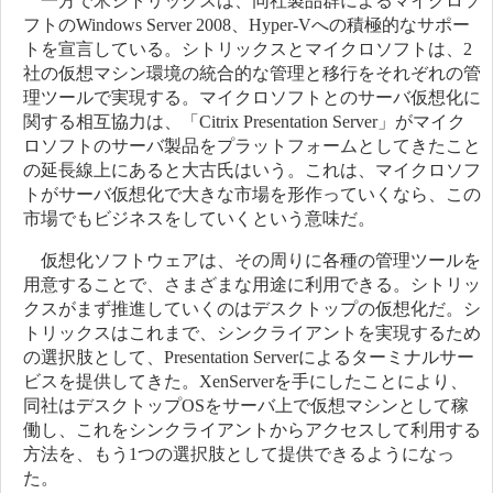
一方で米シトリックスは、同社製品群によるマイクロソ
フトのWindows Server 2008、Hyper-Vへの積極的なサポー
トを宣言している。シトリックスとマイクロソフトは、2
社の仮想マシン環境の統合的な管理と移行をそれぞれの管
理ツールで実現する。マイクロソフトとのサーバ仮想化に
関する相互協力は、「Citrix Presentation Server」がマイク
ロソフトのサーバ製品をプラットフォームとしてきたこと
の延長線上にあると大古氏はいう。これは、マイクロソフ
トがサーバ仮想化で大きな市場を形作っていくなら、この
市場でもビジネスをしていくという意味だ。
仮想化ソフトウェアは、その周りに各種の管理ツールを
用意することで、さまざまな用途に利用できる。シトリッ
クスがまず推進していくのはデスクトップの仮想化だ。シ
トリックスはこれまで、シンクライアントを実現するため
の選択肢として、Presentation Serverによるターミナルサー
ビスを提供してきた。XenServerを手にしたことにより、
同社はデスクトップOSをサーバ上で仮想マシンとして稼
働し、これをシンクライアントからアクセスして利用する
方法を、もう1つの選択肢として提供できるようになっ
た。