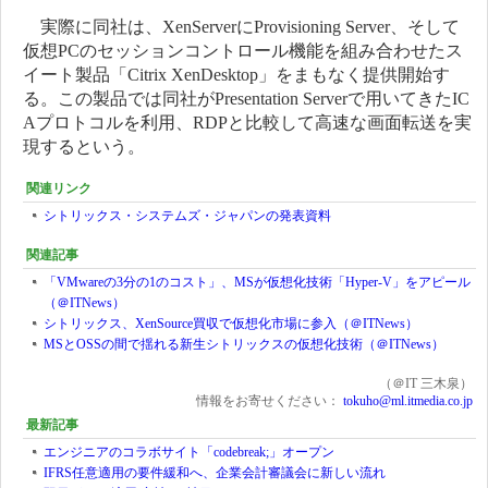
実際に同社は、XenServerにProvisioning Server、そして
仮想PCのセッションコントロール機能を組み合わせたス
イート製品「Citrix XenDesktop」をまもなく提供開始す
る。この製品では同社がPresentation Serverで用いてきたIC
Aプロトコルを利用、RDPと比較して高速な画面転送を実
現するという。
関連リンク
シトリックス・システムズ・ジャパンの発表資料
関連記事
「VMwareの3分の1のコスト」、MSが仮想化技術「Hyper-V」をアピール
（＠ITNews）
シトリックス、XenSource買収で仮想化市場に参入（＠ITNews）
MSとOSSの間で揺れる新生シトリックスの仮想化技術（＠ITNews）
（＠IT 三木泉）
情報をお寄せください：
tokuho@ml.itmedia.co.jp
最新記事
エンジニアのコラボサイト「codebreak;」オープン
IFRS任意適用の要件緩和へ、企業会計審議会に新しい流れ