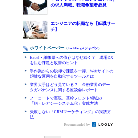
の求人満載。転職希望者必見
エンジニアの転職なら【転職サー
チ】
ホワイトペーパー
（
TechTargetジャパン
）
Excel・紙帳票への依存はなぜ続く？ 現場DX
を阻む課題と改善のヒント
手作業からの脱却で課題を一掃、Webサイトの
煩雑な運用を自動化するツールとは
業界大手はどう見ている？ 金融業界のデー
タガバナンスに関する座談会レポート
ノーコードで実現、基幹フロント領域の
「脱・レガシーシステム化」実践方法
失敗しない「CRMマーケティング」の実践方
法
Recommended by