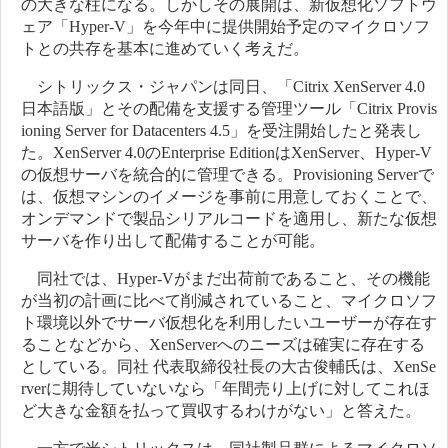
の大きな柱になる。しかしその展開は、新仮想化ソフトウ
ェア「Hyper-V」を今年中に提供開始予定のマイクロソフ
トとの共存を基本に進めていく考えだ。
シトリックス・ジャパンは同日、「Citrix XenServer 4.0
日本語版」とその配備を支援する管理ツール「Citrix Provis
ioning Server for Datacenters 4.5」を受注開始したと発表し
た。XenServer 4.0のEnterprise EditionはXenServer、Hyper-V
の仮想サーバを統合的に管理できる。Provisioning Serverで
は、仮想マシンのイメージを事前に用意しておくことで、
オンデマンドで製品シリアルコードを適用し、新たな仮想
サーバを作り出して配備することが可能。
同社では、Hyper-Vがまだ出荷前であること、その機能
が当初の計画に比べて削減されていること、マイクロソフ
ト環境以外でサーバ仮想化を利用したいユーザーが存在す
ることなどから、XenServerへのニーズは確実に存在する
としている。同社 代表取締役社長の大古俊輔氏は、XenSe
rverに期待していないなら「年間売り上げに対してこれほ
ど大きな金額を払って買収するわけがない」と答えた。