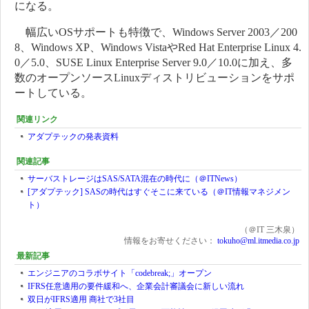
になる。
幅広いOSサポートも特徴で、Windows Server 2003／200
8、Windows XP、Windows VistaやRed Hat Enterprise Linux 4.
0／5.0、SUSE Linux Enterprise Server 9.0／10.0に加え、多
数のオープンソースLinuxディストリビューションをサポ
ートしている。
関連リンク
アダプテックの発表資料
関連記事
サーバストレージはSAS/SATA混在の時代に（＠ITNews）
[アダプテック] SASの時代はすぐそこに来ている（＠IT情報マネジメン
ト）
（＠IT 三木泉）
情報をお寄せください：
tokuho@ml.itmedia.co.jp
最新記事
エンジニアのコラボサイト「codebreak;」オープン
IFRS任意適用の要件緩和へ、企業会計審議会に新しい流れ
双日がIFRS適用 商社で3社目