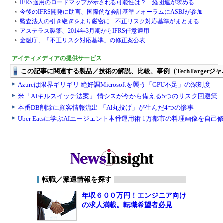
IFRS適用のロードマップが示される可能性は？ 経団連が求める
今後のIFRS開発に助言、国際的な会計基準フォーラムにASBJが参加
監査法人の引き継ぎをより厳密に、不正リスク対応基準がまとまる
アステラス製薬、2014年3月期からIFRS任意適用
金融庁、「不正リスク対応基準」の修正案公表
アイティメディアの提供サービス
転職／派遣情報を探す
年収６００万円！エンジニア向け
の求人満載。転職希望者必見