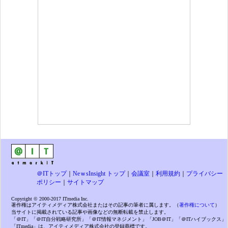
＠ITトップ
｜
NeｗsInsight トップ
｜
会議室
｜
利用規約
｜
プライバシー
ポリシー
｜
サイトマップ
Copyright © 2000-2017 ITmedia Inc.
著作権はアイティメディア株式会社またはその記事の筆者に属します。（
著作権について
）
当サイトに掲載されている記事や画像などの無断転載を禁止します。
「＠IT」「＠IT自分戦略研究所」「＠IT情報マネジメント」「JOB＠IT」「＠ITハイブックス」
「ITmedia」は、アイティメディア株式会社の登録商標です。