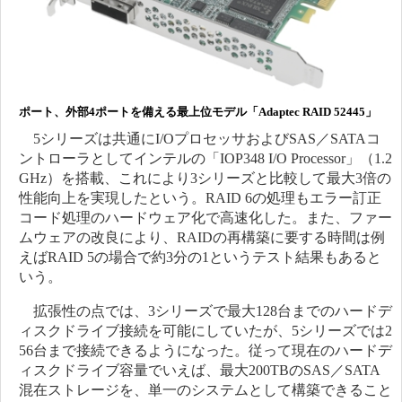
ポート、外部4ポートを備える最上位モデル「Adaptec RAID 52445」
5シリーズは共通にI/OプロセッサおよびSAS／SATAコ
ントローラとしてインテルの「IOP348 I/O Processor」（1.2
GHz）を搭載、これにより3シリーズと比較して最大3倍の
性能向上を実現したという。RAID 6の処理もエラー訂正
コード処理のハードウェア化で高速化した。また、ファー
ムウェアの改良により、RAIDの再構築に要する時間は例
えばRAID 5の場合で約3分の1というテスト結果もあると
いう。
拡張性の点では、3シリーズで最大128台までのハードデ
ィスクドライブ接続を可能にしていたが、5シリーズでは2
56台まで接続できるようになった。従って現在のハードデ
ィスクドライブ容量でいえば、最大200TBのSAS／SATA
混在ストレージを、単一のシステムとして構築できること