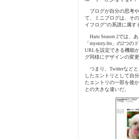
ブログが自分の思考や
て、ミニブログは、その
イフログ”の系譜に属す
Haru Season 2では
「mystory.fm」の
URLを設定できる機能
グ同様にデザインの変
つまり、Twitterな
したエントリとして自
たエントリの一部を後から
との大きな違いだ。