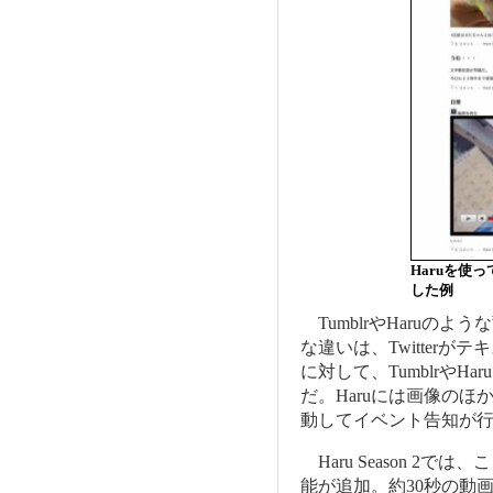
Haruを使
した例
TumblrやHaruのよう
な違いは、Twitter
に対して、Tumblrや
だ。Haruには画像のほか
動してイベント告知が
Haru Season 2
能が追加。約30秒の動