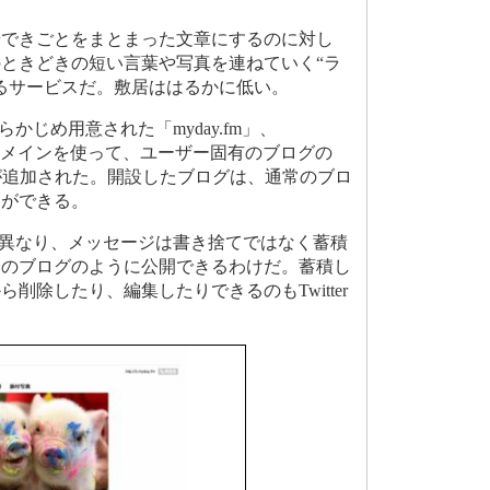
できごとをまとまった文章にするのに対し
ときどきの短い言葉や写真を連ねていく“ラ
るサービスだ。敷居ははるかに低い。
、あらかじめ用意された「myday.fm」、
2つのドメインを使って、ユーザー固有のブログの
が追加された。開設したブログは、通常のブロ
更ができる。
どと異なり、メッセージは書き捨てではなく蓄積
分のブログのように公開できるわけだ。蓄積し
削除したり、編集したりできるのもTwitter