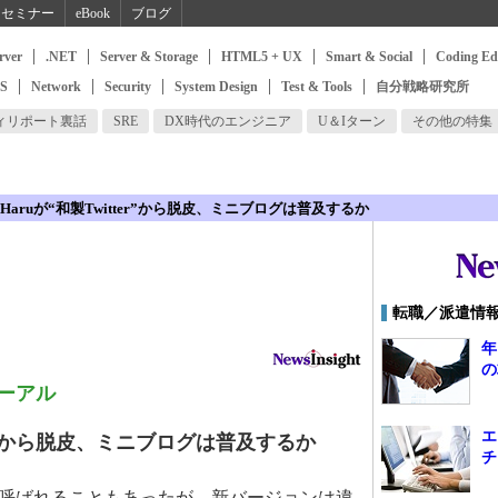
セミナー
eBook
ブログ
rver
.NET
Server & Storage
HTML5 + UX
Smart & Social
Coding Ed
SS
Network
Security
System Design
Test & Tools
自分戦略研究所
ィリポート裏話
SRE
DX時代のエンジニア
U＆Iターン
その他の特集
Haruが“和製Twitter”から脱皮、ミニブログは普及するか
転職／派遣情
年
の
ューアル
エ
ter”から脱皮、ミニブログは普及するか
チ
terと呼ばれることもあったが、新バージョンは違