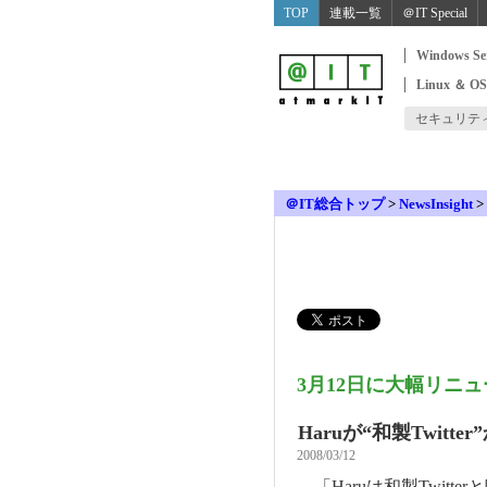
TOP
連載一覧
＠IT Special
Windows Se
Linux ＆ O
セキュリテ
＠IT総合トップ
>
NewsInsight
>
3月12日に大幅リニ
Haruが“和製Twit
2008/03/12
「Haruは和製Twit