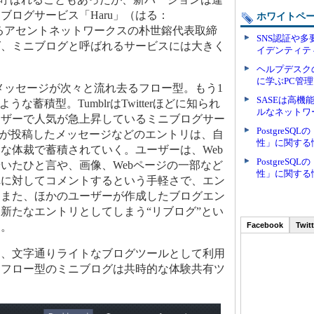
ブログサービス「Haru」（はる：
ホワイトペ
）を運営するアセントネットワークスの朴世鎔代表取締
SNS認証や
ば、ミニブログと呼ばれるサービスには大きく
イデンティテ
ヘルプデスク
に学ぶPC管
うにメッセージが次々と流れ去るフロー型。もう1
SASEは高
ような蓄積型。TumblrはTwitterほどに知られ
ルなネットワ
ーザーで人気が急上昇しているミニブログサー
Postgre
ザーが投稿したメッセージなどのエントリは、自
性」に関する
な体裁で蓄積されていく。ユーザーは、Web
Postgre
いたひと言や、画像、Webページの一部など
性」に関する
れに対してコメントするという手軽さで、エン
。また、ほかのユーザーが作成したブログエン
新たなエントリとしてしまう“リブログ”とい
る。
Facebook
Twitt
、文字通りライトなブログツールとして利用
、フロー型のミニブログは共時的な体験共有ツ