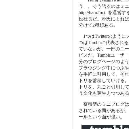
う」。そう語るのはミニ
http://haru.fm
役社長だ。朴氏によれ
分けて2種類ある。
1つはTwitterのよ
つはTumblrに代表される
ていないが、一部のユ
ビスだ。Tumblrユー
分のブログページのよう
ブラウジング中につぶや
を手軽に引用して、そ
トリを蓄積していける
トリを、丸ごと引用して
う文化も芽生えつつあ
蓄積型のミニブログは
されている面があるが
ールという面が強い。