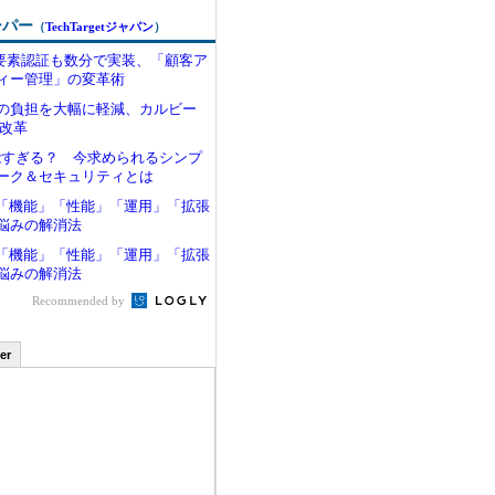
ーパー
（
TechTargetジャパン
）
多要素認証も数分で実装、「顧客ア
ィー管理」の変革術
の負担を大幅に軽減、カルビー
理改革
機能すぎる？ 今求められるシンプ
ーク＆セキュリティとは
SQLの「機能」「性能」「運用」「拡張
悩みの解消法
SQLの「機能」「性能」「運用」「拡張
悩みの解消法
Recommended by
er