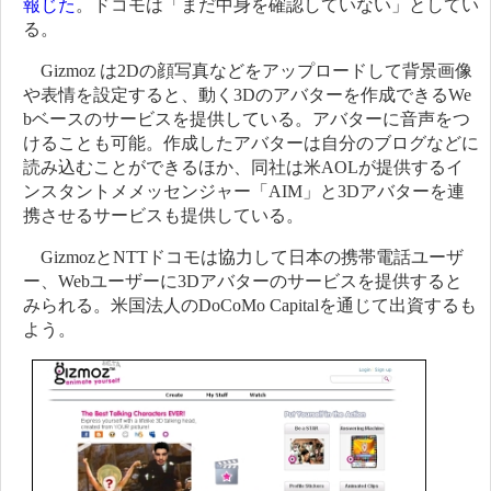
報じた
。ドコモは「まだ中身を確認していない」としてい
る。
Gizmoz は2Dの顔写真などをアップロードして背景画像
や表情を設定すると、動く3Dのアバターを作成できるWe
bベースのサービスを提供している。アバターに音声をつ
けることも可能。作成したアバターは自分のブログなどに
読み込むことができるほか、同社は米AOLが提供するイ
ンスタントメメッセンジャー「AIM」と3Dアバターを連
携させるサービスも提供している。
GizmozとNTTドコモは協力して日本の携帯電話ユーザ
ー、Webユーザーに3Dアバターのサービスを提供すると
みられる。米国法人のDoCoMo Capitalを通じて出資するも
よう。