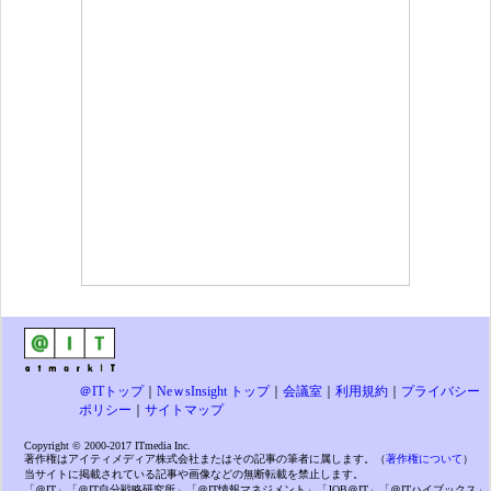
＠ITトップ
｜
NeｗsInsight トップ
｜
会議室
｜
利用規約
｜
プライバシー
ポリシー
｜
サイトマップ
Copyright © 2000-2017 ITmedia Inc.
著作権はアイティメディア株式会社またはその記事の筆者に属します。（
著作権について
）
当サイトに掲載されている記事や画像などの無断転載を禁止します。
「＠IT」「＠IT自分戦略研究所」「＠IT情報マネジメント」「JOB＠IT」「＠ITハイブックス」