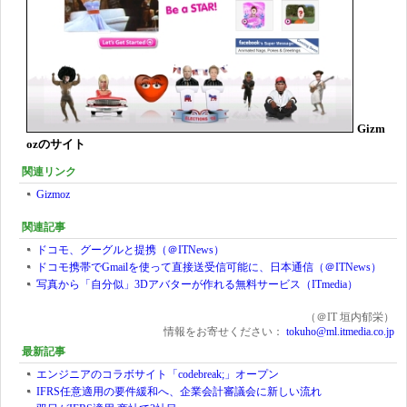
Gizm
ozのサイト
関連リンク
Gizmoz
関連記事
ドコモ、グーグルと提携（＠ITNews）
ドコモ携帯でGmailを使って直接送受信可能に、日本通信（＠ITNews）
写真から「自分似」3Dアバターが作れる無料サービス（ITmedia）
（＠IT 垣内郁栄）
情報をお寄せください：
tokuho@ml.itmedia.co.jp
最新記事
エンジニアのコラボサイト「codebreak;」オープン
IFRS任意適用の要件緩和へ、企業会計審議会に新しい流れ