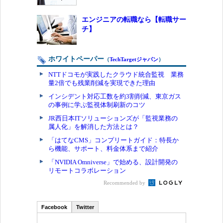
エンジニアの転職なら【転職サー
チ】
ホワイトペーパー
（
TechTargetジャパン
）
NTTドコモが実践したクラウド統合監視 業務
量2倍でも残業削減を実現できた理由
インシデント対応工数を約3割削減、東京ガス
の事例に学ぶ監視体制刷新のコツ
JR西日本ITソリューションズが「監視業務の
属人化」を解消した方法とは？
「はてなCMS」コンプリートガイド：特長か
ら機能、サポート、料金体系まで紹介
「NVIDIA Omniverse」で始める、設計開発の
リモートコラボレーション
Recommended by
Facebook
Twitter