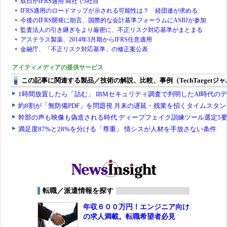
双日がIFRS適用 商社で3社目
IFRS適用のロードマップが示される可能性は？ 経団連が求める
今後のIFRS開発に助言、国際的な会計基準フォーラムにASBJが参加
監査法人の引き継ぎをより厳密に、不正リスク対応基準がまとまる
アステラス製薬、2014年3月期からIFRS任意適用
金融庁、「不正リスク対応基準」の修正案公表
アイティメディアの提供サービス
転職／派遣情報を探す
年収６００万円！エンジニア向け
の求人満載。転職希望者必見