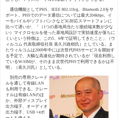
通信機能としてPHS、IEEE 802.11b/g、Bluetooth 2.0をサ
ポート。PHSでのデータ通信については最大204kbps。イ
ーモバイルやソフトバンクなど3G対応スマートフォンに
比べて遅いが、「（1つの基地局当たり接続端末数が少な
い）マイクロセルを使った基地局設計で実効速度が落ちに
くいという特徴は、この5、6年で証明してきたこと」（ウ
ィルコム 代表取締役社長 喜久川政樹氏）としている。ま
たウィルコムは2009年中には次世代PHSサービスを開始す
る予定で、大幅な高速化が期待されているが「現在利用し
ているW-SIMが、そのまま次世代PHSで利用できるかは不
明」（喜久川氏）としている。
別売の専用クレード
ルを通して有線LAN
も利用できる。クレー
ドルは有線LANのほ
か、外部ディスプレイ
出力端子、オーディオ
出力端子、USB ×4ポ
ートを備える。