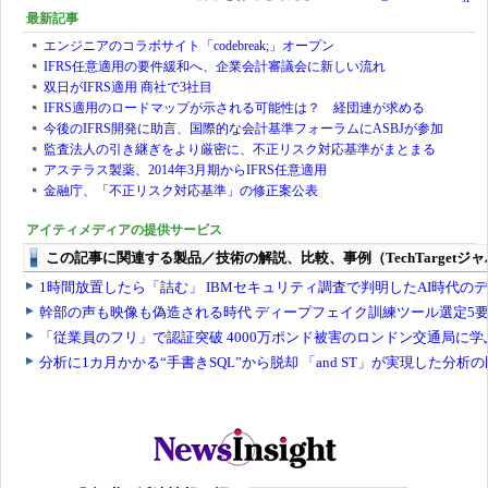
最新記事
エンジニアのコラボサイト「codebreak;」オープン
IFRS任意適用の要件緩和へ、企業会計審議会に新しい流れ
双日がIFRS適用 商社で3社目
IFRS適用のロードマップが示される可能性は？ 経団連が求める
今後のIFRS開発に助言、国際的な会計基準フォーラムにASBJが参加
監査法人の引き継ぎをより厳密に、不正リスク対応基準がまとまる
アステラス製薬、2014年3月期からIFRS任意適用
金融庁、「不正リスク対応基準」の修正案公表
アイティメディアの提供サービス