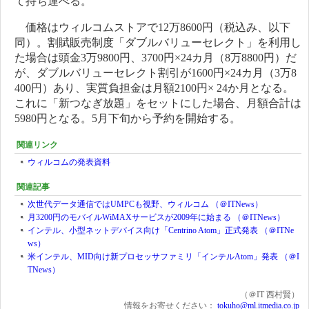
て持ち運べる。
価格はウィルコムストアで12万8600円（税込み、以下
同）。割賦販売制度「ダブルバリューセレクト」を利用し
た場合は頭金3万9800円、3700円×24カ月（8万8800円）だ
が、ダブルバリューセレクト割引が1600円×24カ月（3万8
400円）あり、実質負担金は月額2100円× 24か月となる。
これに「新つなぎ放題」をセットにした場合、月額合計は
5980円となる。5月下旬から予約を開始する。
関連リンク
ウィルコムの発表資料
関連記事
次世代データ通信ではUMPCも視野、ウィルコム （＠ITNews）
月3200円のモバイルWiMAXサービスが2009年に始まる （＠ITNews）
インテル、小型ネットデバイス向け「Centrino Atom」正式発表 （＠ITNe
ws）
米インテル、MID向け新プロセッサファミリ「インテルAtom」発表 （＠I
TNews）
（＠IT 西村賢）
情報をお寄せください：
tokuho@ml.itmedia.co.jp