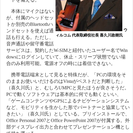
本体にマイクはない
が、付属のヘッドセッ
トか別売のBluetoothハ
ウ
ンドセットを使えば通
ィルコム 代表取締役社長 喜久川政樹氏
話も行える。ただし、
音声通話や留守番電話
サービスは、契約したW-SIMと紐付いたユーザー名でWin
dowsにログインしていて、休止・スリープ状態でない場
合のみ利用可能。電源オフの時には着信できない。
携帯電話端末として見ると特殊だが、「PCの環境をそ
のままお使いいだけるのはVistaがベストだと判断した」
（喜久川氏）と、むしろUMPCと見たほうが良さそうだ。
PCで動くソフトウェアは基本的に何でも動くといい、
「ゲームコンテンツやGPSによるナビゲーションシステム
など、モビリティを生かした形でパートナーと協業してい
きたい」（喜久川氏）としている。プリインストールで、
Office Personal 2007とOffice PowerPoint 2007が付属する。外
部ディスプレイ出力と合わせてプレゼンテーション機とし