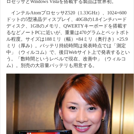
ロセッサとWindows Vistaを搭載する製品は世界初。
インテルAtomプロセッサZ520（1.33GHz）、1024×600
ドットの5型液晶ディスプレイ、40GBの1.8インチハード
ディスク、1GBのメモリ、QWERTYキーボードを搭載す
るなどノートPCに近いが、重量は470グラムとペットボト
ル程度。サイズは188ミリ（幅）×84ミリ（奥行き）×25.9
ミリ（厚み）。バッテリ持続時間は発表時点では「測定
中」（ウィルコム）で、後日Webサイト上で発表するとい
う。「数時間というレベルで現在、改善中」（ウィルコ
ム）。別売の大容量バッテリも用意する。