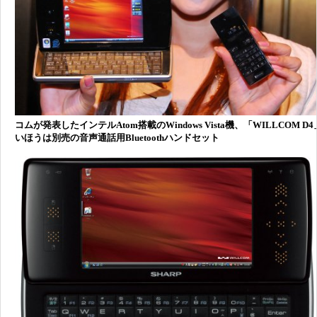
コムが発表したインテルAtom搭載のWindows Vista機、「WILLCOM D
いほうは別売の音声通話用Bluetoothハンドセット