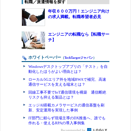
転職／派遣情報を探す
年収６００万円！エンジニア向け
の求人満載。転職希望者必見
エンジニアの転職なら【転職サー
チ】
ホワイトペーパー
（
TechTargetジャパン
）
Windowsデスクトップアプリの「テスト」を自
動化したほうがよい理由とは？
ローカル5Gエリア外を地域BWAで補完、高速
通信サービスを支える端末とは？
回線工事不要でIoT通信環境を構築 通信断絶
リスクも抑える製品とは？
エッジAI搭載カメラサービスの通信基盤を刷
新、安定運用を実現した事例
IT部門に頼らず現場主導のDX推進へ、誰でも
作れる・使えるRPAの導入事例集
Recommended by