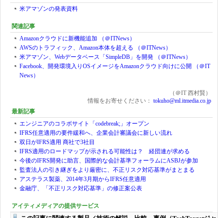
米アマゾンの発表資料
関連記事
Amazonクラウドに新機能追加 （＠ITNews）
AWSのトラフィック、Amazon本体を超える （＠ITNews）
米アマゾン、Webデータベース「SimpleDB」を開発 （＠ITNews）
Facebook、開発環境入りOSイメージをAmazonクラウド向けに公開 （＠IT
News）
（＠IT 西村賢）
情報をお寄せください：
tokuho@ml.itmedia.co.jp
最新記事
エンジニアのコラボサイト「codebreak;」オープン
IFRS任意適用の要件緩和へ、企業会計審議会に新しい流れ
双日がIFRS適用 商社で3社目
IFRS適用のロードマップが示される可能性は？ 経団連が求める
今後のIFRS開発に助言、国際的な会計基準フォーラムにASBJが参加
監査法人の引き継ぎをより厳密に、不正リスク対応基準がまとまる
アステラス製薬、2014年3月期からIFRS任意適用
金融庁、「不正リスク対応基準」の修正案公表
アイティメディアの提供サービス