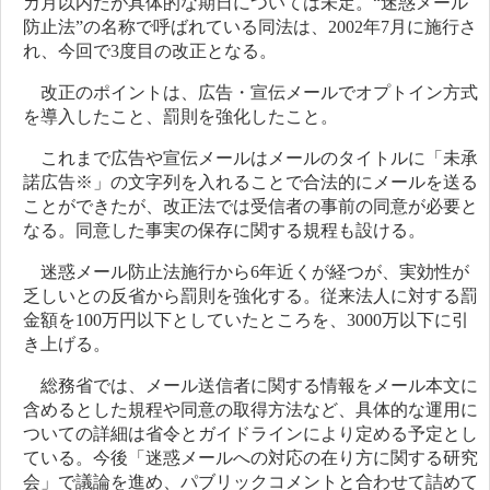
カ月以内だが具体的な期日については未定。“迷惑メール
防止法”の名称で呼ばれている同法は、2002年7月に施行さ
れ、今回で3度目の改正となる。
改正のポイントは、広告・宣伝メールでオプトイン方式
を導入したこと、罰則を強化したこと。
これまで広告や宣伝メールはメールのタイトルに「未承
諾広告※」の文字列を入れることで合法的にメールを送る
ことができたが、改正法では受信者の事前の同意が必要と
なる。同意した事実の保存に関する規程も設ける。
迷惑メール防止法施行から6年近くが経つが、実効性が
乏しいとの反省から罰則を強化する。従来法人に対する罰
金額を100万円以下としていたところを、3000万以下に引
き上げる。
総務省では、メール送信者に関する情報をメール本文に
含めるとした規程や同意の取得方法など、具体的な運用に
ついての詳細は省令とガイドラインにより定める予定とし
ている。今後「迷惑メールへの対応の在り方に関する研究
会」で議論を進め、パブリックコメントと合わせて詰めて