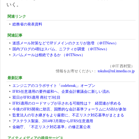
いく。
関連リンク
総務省の発表資料
関連記事
迷惑メール対策などでJPドメインのクエリが急増 （＠ITNews）
国内ブログの4割はスパム、ニフティが調査 （＠ITNews）
スパムメールは根絶できるか （＠ITNews）
（＠IT 西村賢）
情報をお寄せください：
tokuho@ml.itmedia.co.jp
最新記事
エンジニアのコラボサイト「codebreak;」オープン
IFRS任意適用の要件緩和へ、企業会計審議会に新しい流れ
双日がIFRS適用 商社で3社目
IFRS適用のロードマップが示される可能性は？ 経団連が求める
今後のIFRS開発に助言、国際的な会計基準フォーラムにASBJが参加
監査法人の引き継ぎをより厳密に、不正リスク対応基準がまとまる
アステラス製薬、2014年3月期からIFRS任意適用
金融庁、「不正リスク対応基準」の修正案公表
アイティメディアの提供サービス