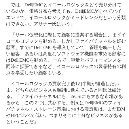
では、Dell|EMCとイコールロジックをどう売り分けて
いるのか。価格分布を考えても、Dell|EMCがすべてハイ
エンドで、イコールロジックがミッドレンジだという分類
はできない。アサナー氏はいう。
「サーバ仮想化に際して顧客に提案する場合は、まずイ
コールロジックを勧める。しかしファイバチャネルを好む
顧客、すでにDell|EMCを導入していて、管理を統一した
い顧客、あるいは高度なソフトウェア機能を求める顧客に
はDell|EMCを勧める。一方で、容量とパフォーマンスを
同時に拡張できるなど、イコールロジックの製品特有の利
点を享受したい顧客もいる」
イコールロジックの買収完了後1四半期が経過したい
ま、どちらのビジネスも順調に進んでいると同氏は続け
る。「ファイバチャネルにも、iSCSIにも大きな市場があ
るから、この２つは共存する。例えばDell|EMCのファイ
バチャネル・ストレージ市場における浸透度は、まだIBM
やHPに比べて低い。つまりそこに十分なビジネスがある
ということだ」