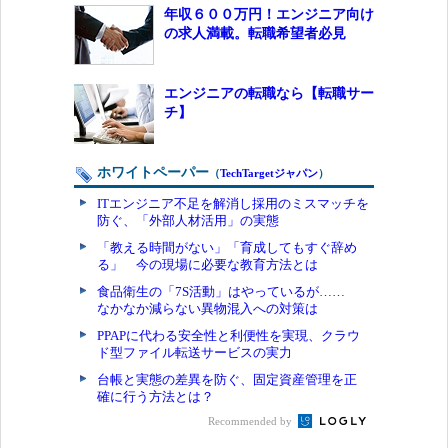
年収６００万円！エンジニア向け
の求人満載。転職希望者必見
エンジニアの転職なら【転職サー
チ】
ホワイトペーパー
（
TechTargetジャパン
）
ITエンジニア不足を解消し採用のミスマッチを
防ぐ、「外部人材活用」の実態
「教える時間がない」「育成してもすぐ辞め
る」 今の現場に必要な教育方法とは
食品衛生の「7S活動」はやっているが……
なかなか減らない異物混入への対策は
PPAPに代わる安全性と利便性を実現、クラウ
ド型ファイル転送サービスの実力
台帳と実態の差異を防ぐ、固定資産管理を正
確に行う方法とは？
Recommended by