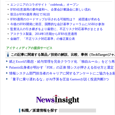
エンジニアのコラボサイト「codebreak;」オープン
IFRS任意適用の要件緩和へ、企業会計審議会に新しい流れ
双日がIFRS適用 商社で3社目
IFRS適用のロードマップが示される可能性は？ 経団連が求める
今後のIFRS開発に助言、国際的な会計基準フォーラムにASBJが参加
監査法人の引き継ぎをより厳密に、不正リスク対応基準がまとまる
アステラス製薬、2014年3月期からIFRS任意適用
金融庁、「不正リスク対応基準」の修正案公表
アイティメディアの提供サービス
転職／派遣情報を探す