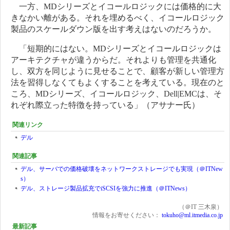
一方、MDシリーズとイコールロジックには価格的に大
きなかい離がある。それを埋めるべく、イコールロジック
製品のスケールダウン版を出す考えはないのだろうか。
「短期的にはない。MDシリーズとイコールロジックは
アーキテクチャが違うからだ。それよりも管理を共通化
し、双方を同じように見せることで、顧客が新しい管理方
法を習得しなくてもよくすることを考えている。現在のと
ころ、MDシリーズ、イコールロジック、Dell|EMCは、そ
れぞれ際立った特徴を持っている」（アサナー氏）
関連リンク
デル
関連記事
デル、サーバでの価格破壊をネットワークストレージでも実現（＠ITNew
s）
デル、ストレージ製品拡充でiSCSIを強力に推進（＠ITNews）
（＠IT 三木泉）
情報をお寄せください：
tokuho@ml.itmedia.co.jp
最新記事