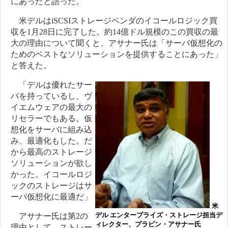
にあったと語った。
米デルはiSCSIストレージベンダのイコールロジック買
収を1月28日に完了した。約14億ドル規模のこの買収の最
大の理由について聞くと、アサナー氏は「サーバ仮想化の
ためのベストなソリューションを提供することにあった」
と答えた。
「デルは優れたサー
バを持っているし、ヴ
イエムウェアの最大の
リセラーでもある。仮
想化をサーバに組み込
み、最適化もした。だ
から最高のストレージ
ソリューションが欲し
かった。イコールロジ
ックのストレージはサ
ーバ仮想化に最適だ」
米
デル エンタープライズ・ストレージ担当デ
アサナー氏は第2の
ィレクター、プラビン・アサナー氏
理由として、ストレー