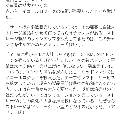
ジ事業の拡大という観
点から、イコールロジックの技術が重要だったことを挙げ
た。
サーバ機を多数販売しているデルは、その顧客に自社ス
トレージ製品を併せて買ってもらうチャンスがある。スト
レージ製品のラインアップを拡充してきたのは、このチャ
ンスを生かすためだとアサナー氏はいう。
「5年前に私がデルに入社したときは、Dell|EMCのストレ
ージを売っているだけだった。しかしその後ストレージ事
業は大きく伸び、売り上げは3倍になった。製品ラインに
ついては、エントリ製品を投入したし、ミッドレンジでは
イコールロジックを投入した。テープやソフト、サービス
も拡大している。現在の製品展開は最強の部類に入るだろ
う。デルは数年前から大きく変わった。以前は箱売りの会
社だったが、いまではソリューションを売っている。スト
レージはこの変化の大きな推進役になっている。なぜなら
ストレージはソリューション型のビジネスだからだ」（ア
サナー氏）