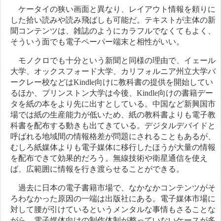
ケータイの狭い画面と異なり、レイアウト情報を頼りに
した拾い読みや読み飛ばしも可能だ。テキストが主体の新
聞コンテンツは、雑誌のようにカラフルでなくてもよく、
そういう面でも電子ペーパー端末と相性がいい。
モノクロでも十分という新聞と同様の理由で、イェール
大学、オックスフォード大学、カリフォルニア州立大学バ
ークレー校などはKindle向けに教科書の提供を開始してい
るほか、プリンストン大学は今後、Kindle向けの書籍デー
タを紙の本をより先に出すとしている。中国など新興国市
場では紙の生産能力が低いため、紙の教科書よりも電子教
科書を配布する動きも出てきている。デジタルデバイドと
呼ばれる地域間の情報格差が問題にされることもあるが、
むしろ紙媒体よりも電子媒体に移行したほうが大量の情報
を配布できて効果的だろう。無線技術や衛星通信を使え
ば、広範囲に情報を行き渡らせることができる。
過去に日本の電子書籍市場で、なかなかコンテンツがそ
ろわなかった原因の一端は出版社にある。電子媒体市場に
対して腰が引けているというメンタルな事情もさることな
がら、電子媒体向けの制作体制が整っていないケースが多