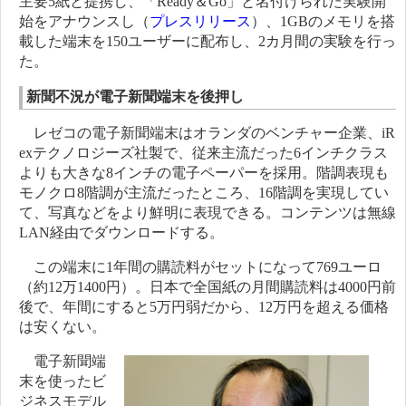
主要5紙と提携し、「Ready＆Go」と名付けられた実験開
始をアナウンスし（
プレスリリース
）、1GBのメモリを搭
載した端末を150ユーザーに配布し、2カ月間の実験を行っ
た。
新聞不況が電子新聞端末を後押し
レゼコの電子新聞端末はオランダのベンチャー企業、iR
exテクノロジーズ社製で、従来主流だった6インチクラス
よりも大きな8インチの電子ペーパーを採用。階調表現も
モノクロ8階調が主流だったところ、16階調を実現してい
て、写真などをより鮮明に表現できる。コンテンツは無線
LAN経由でダウンロードする。
この端末に1年間の購読料がセットになって769ユーロ
（約12万1400円）。日本で全国紙の月間購読料は4000円前
後で、年間にすると5万円弱だから、12万円を超える価格
は安くない。
電子新聞端
末を使ったビ
ジネスモデル