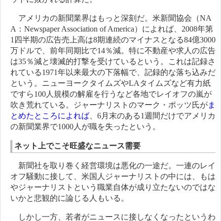
アメリカの新聞業界はもっと深刻だ。米新聞協会（NA
A：Newspaper Association of America）によれば、2008年第
1四半期の広告売上高は8期連続のマイナスとなる84億3000
万ドルで、前年同期比で14％減。特に不動産や求人の広告
は35％減と壊滅的打撃を受けているという。これは記録さ
れている1971年以来最大の下落幅で、記録的な落ち込みだ
という。ニューヨークタイムズやLAタイムズなど有力紙
ですら100人規模の解雇を行うなど各地でレイオフの嵐が
吹き荒れている。ジャーナリストのマーク・ポッツ氏が
ま
とめたところによれば
、6月末のある1週間だけでアメリカ
の新聞業界で1000人が職を失ったという。
ネット上でこそ旺盛なニュース需要
新聞社を取り巻く経営環境は悪化の一途だ。一連のレイ
オフ騒動に接して、米国人ジャーナリストの中には、もは
やジャーナリストという職業自体が成り立たないのではな
いかと悲観的に論じる人もいる。
しかし一方、若者がニュースに接しなくなったというわ