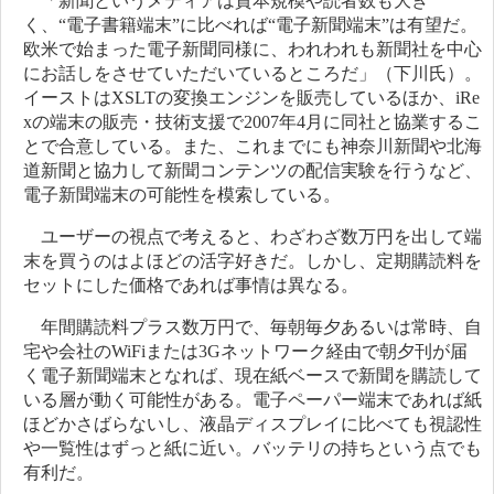
「新聞というメディアは資本規模や読者数も大き
く、“電子書籍端末”に比べれば“電子新聞端末”は有望だ。
欧米で始まった電子新聞同様に、われわれも新聞社を中心
にお話しをさせていただいているところだ」（下川氏）。
イーストはXSLTの変換エンジンを販売しているほか、iRe
xの端末の販売・技術支援で2007年4月に同社と協業するこ
とで合意している。また、これまでにも神奈川新聞や北海
道新聞と協力して新聞コンテンツの配信実験を行うなど、
電子新聞端末の可能性を模索している。
ユーザーの視点で考えると、わざわざ数万円を出して端
末を買うのはよほどの活字好きだ。しかし、定期購読料を
セットにした価格であれば事情は異なる。
年間購読料プラス数万円で、毎朝毎夕あるいは常時、自
宅や会社のWiFiまたは3Gネットワーク経由で朝夕刊が届
く電子新聞端末となれば、現在紙ベースで新聞を購読して
いる層が動く可能性がある。電子ペーパー端末であれば紙
ほどかさばらないし、液晶ディスプレイに比べても視認性
や一覧性はずっと紙に近い。バッテリの持ちという点でも
有利だ。