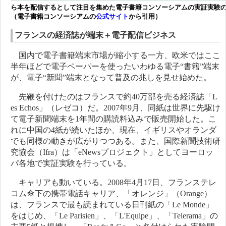
ら本を配信するとして注目を集めた電子書籍コンソーシアムの実証実験
（電子書籍コンソーシアムの
公式サイト
から引用）
フランスの経済誌が端末＋電子配信ビジネス
国内で電子書籍端末市場が縮小する一方、欧米ではここ
半年ほどで電子ペーパーを使ったいわゆる電子“書籍”端末
が、電子“新聞”端末となって普及の兆しを見せ始めた。
先鞭を付けたのはフランスで約40万部を売る経済誌「L
es Echos」（レゼコ）だ。2007年9月、同紙は世界に先駆け
て電子新聞端末を1年間の購読料込みで販売開始した。こ
れに中国の4紙が続いたほか、現在、イギリスやオランダ
でも同様の動きが広がりつつある。また、国際新聞技術研
究協会（Ifra）は「eNewsプロジェクト」としてヨーロッ
パ各地で実証実験を行っている。
キャリアも動いている。2008年4月17日、フランステレ
コム傘下の携帯電話キャリア、「オレンジ」（Orange）
は、フランスで最も読まれている日刊紙の「Le Monde」
をはじめ、「Le Parisien」、「L'Equipe」、「Telerama」の