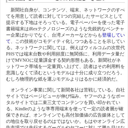
新聞社自身が、コンテンツ、端末、ネットワークのすべ
てを用意して読者に対して1つの完結したサービスとして
提示する下地はそろっている。電子ペーパーを使った電子
書籍端末はiRexテクノロジーズのような先鋭的なベンチャ
ー企業ばかりでなく、台湾メーカーなどからも
登場してい
て
、この技術がコモディティ化しつつあることを示してい
る。ネットワークに関しては、例えばウィルコムの次世代
PHSでは端末台数や利用頻度に無関係に、利用データ量だ
けでMVNOに従量課金する契約形態もある。新聞社がネ
ットワーク帯域を一定量買い上げて、読者はその利用料を
意識しなくて済むというモデルは十分に成り立つだろう。
むしろ物理的な紙を運ぶモデルよりはるかに経済的だ。
オンライン事業に関して新聞各社は苦戦している。自社
サイトではページビューが伸び悩み、ヤフーのようなポー
タルサイトでは二束三文でコンテンツを買い叩かれてい
る。Kindleのような準専用端末を使って一定の読者層が確
保できれば、オンラインでも高付加価値の広告媒体として
の地位を取り戻せるのはではないか。もはやオンライン広
告市場では先行するグーグルやヤフーに対して勝ち目はな