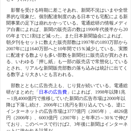
影響を受ける時期に差こそあれ、新聞不況はいまや全世
界的な現象だ。個別配達制度のある日本でも宅配による新
聞事業の足下は崩れかかっている。電通総研の情報メディ
ア白書によれば、新聞の販売店の数は1990年代後半から20
05年までに1割ほど減った。また日本新聞協会によれば、
朝夕刊をセットに数えた販売部数は1997年の1893万部から
2007年には1640万部へと10年間で15％減少している。実際
に配達する数よりも多い部数を新聞社に販売店が買わされ
る、いわゆる「押し紙」も一部の販売店で常態化している
とされ、リアルな新聞販売部数の落ち込みは統計に出てく
る数字より大きいとも言われる。
部数とともに広告売上も、じり貧が続いている。電通総
研がまとめた「
日本の広告費
」によれば、1998年以降1兆
～1兆4000億円で推移していた新聞の広告市場は2000年以
降は下落し続け、2006年に1兆円を割り込んでいる。逆に
インターネットの広告市場は3777億円（2005年）、4826億
円（2006年）、6003億円（2007年）と年率25～30％で伸び
ており、このペースで行けば2、3年後に新聞はインターネ
ットに抜かれる計算だ。