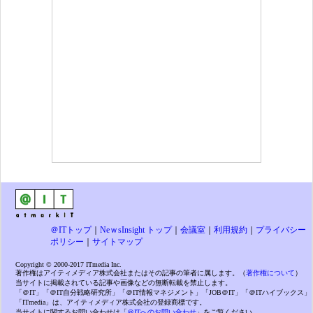
＠ITトップ
｜
NeｗsInsight トップ
｜
会議室
｜
利用規約
｜
プライバシー
ポリシー
｜
サイトマップ
Copyright © 2000-2017 ITmedia Inc.
著作権はアイティメディア株式会社またはその記事の筆者に属します。（
著作権について
）
当サイトに掲載されている記事や画像などの無断転載を禁止します。
「＠IT」「＠IT自分戦略研究所」「＠IT情報マネジメント」「JOB＠IT」「＠ITハイブックス」
「ITmedia」は、アイティメディア株式会社の登録商標です。
当サイトに関するお問い合わせは「
＠ITへのお問い合わせ
」をご覧ください。