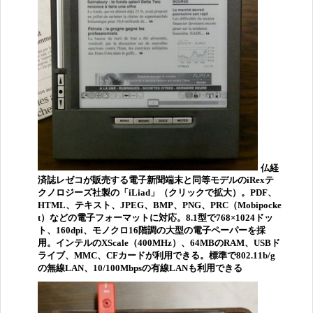
仏経
済誌レゼコが販売する電子新聞端末と同等モデルのiRexテ
クノロジーズ社製の「iLiad」（クリックで拡大）。PDF、
HTML、テキスト、JPEG、BMP、PNG、PRC（Mobipocke
t）などの電子フォーマットに対応。8.1型で768×1024ドッ
ト、160dpi、モノクロ16階調の大型の電子ペーパーを採
用。インテルのXScale（400MHz）、64MBのRAM、USBド
ライブ、MMC、CFカードが利用できる。標準で802.11b/g
の無線LAN、10/100Mbpsの有線LANも利用できる