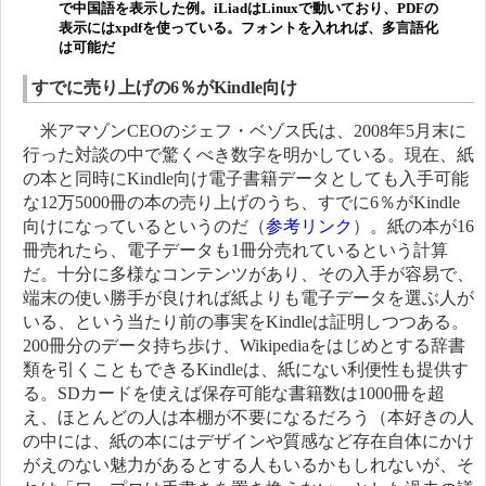
で中国語を表示した例。iLiadはLinuxで動いており、PDFの
表示にはxpdfを使っている。フォントを入れれば、多言語化
は可能だ
すでに売り上げの6％がKindle向け
米アマゾンCEOのジェフ・ベゾス氏は、2008年5月末に
行った対談の中で驚くべき数字を明かしている。現在、紙
の本と同時にKindle向け電子書籍データとしても入手可能
な12万5000冊の本の売り上げのうち、すでに6％がKindle
向けになっているというのだ（
参考リンク
）。紙の本が16
冊売れたら、電子データも1冊分売れているという計算
だ。十分に多様なコンテンツがあり、その入手が容易で、
端末の使い勝手が良ければ紙よりも電子データを選ぶ人が
いる、という当たり前の事実をKindleは証明しつつある。
200冊分のデータ持ち歩け、Wikipediaをはじめとする辞書
類を引くこともできるKindleは、紙にない利便性も提供す
る。SDカードを使えば保存可能な書籍数は1000冊を超
え、ほとんどの人は本棚が不要になるだろう（本好きの人
の中には、紙の本にはデザインや質感など存在自体にかけ
がえのない魅力があるとする人もいるかもしれないが、そ