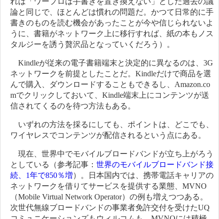
れは「ワープロは手書きを置き換えない」とした過去の議
論と同じで、ほとんどは慣れの問題だ。かつて日常的に手
書きのものを読む機会があったことが今や信じられないよ
うに、書籍がネットワーク上に移行すれば、紙の本もノス
タルジーを誘う贅沢品となっていくだろう）。
Kindleが従来の電子書籍端末と決定的に異なるのは、3G
ネットワークを前提としたことだ。Kindleだけで商品を選
んで購入、ダウンロードすることもできるし、Amazon.co
mでクリックしておいて、Kindle端末上にコンテンツが送
信されてくるのを待つ方法もある。
いずれの方法を採るにしても、ポイントは、どこでも、
ワイヤレスでコンテンツが配信されるという点にある。
現在、世界中でモバイルブロードバンドが立ち上がろう
としている（参考記事：
世界のモバイルブロードバンド接
続、1年で850％増
）。日本国内では、携帯電話キャリアの
ネットワークを借りてサービスを提供する業態、MVNO
（Mobile Virtual Network Operator）の例も増えつつある。
次世代無線ブロードバンドの事業者免許交付を受けたUQ
コミュニケーションズもウィルコムも、MVNOには積極