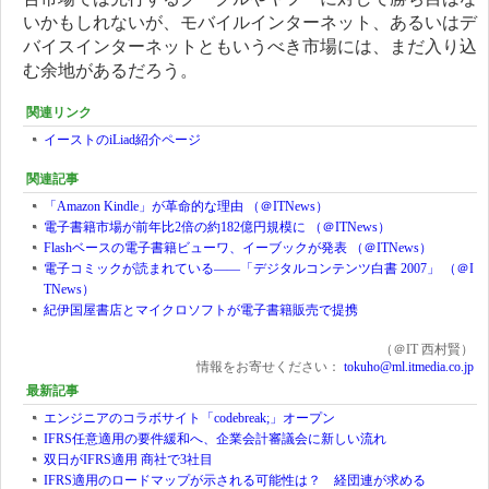
いかもしれないが、モバイルインターネット、あるいはデ
バイスインターネットともいうべき市場には、まだ入り込
む余地があるだろう。
関連リンク
イーストのiLiad紹介ページ
関連記事
「Amazon Kindle」が革命的な理由 （＠ITNews）
電子書籍市場が前年比2倍の約182億円規模に （＠ITNews）
Flashベースの電子書籍ビューワ、イーブックが発表 （＠ITNews）
電子コミックが読まれている――「デジタルコンテンツ白書 2007」 （＠I
TNews）
紀伊国屋書店とマイクロソフトが電子書籍販売で提携
（＠IT 西村賢）
情報をお寄せください：
tokuho@ml.itmedia.co.jp
最新記事
エンジニアのコラボサイト「codebreak;」オープン
IFRS任意適用の要件緩和へ、企業会計審議会に新しい流れ
双日がIFRS適用 商社で3社目
IFRS適用のロードマップが示される可能性は？ 経団連が求める