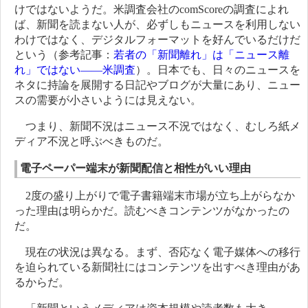
けではないようだ。米調査会社のcomScoreの調査によれ
ば、新聞を読まない人が、必ずしもニュースを利用しない
わけではなく、デジタルフォーマットを好んでいるだけだ
という（参考記事：
若者の「新聞離れ」は「ニュース離
れ」ではない――米調査
）。日本でも、日々のニュースを
ネタに持論を展開する日記やブログが大量にあり、ニュー
スの需要が小さいようには見えない。
つまり、新聞不況はニュース不況ではなく、むしろ紙メ
ディア不況と呼ぶべきものだ。
電子ペーパー端末が新聞配信と相性がいい理由
2度の盛り上がりで電子書籍端末市場が立ち上がらなか
った理由は明らかだ。読むべきコンテンツがなかったの
だ。
現在の状況は異なる。まず、否応なく電子媒体への移行
を迫られている新聞社にはコンテンツを出すべき理由があ
るからだ。