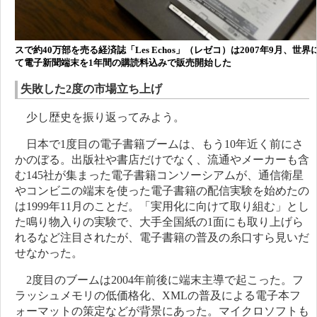
スで約40万部を売る経済誌「Les Echos」（レゼコ）は2007年9月、世
て電子新聞端末を1年間の購読料込みで販売開始した
失敗した2度の市場立ち上げ
少し歴史を振り返ってみよう。
日本で1度目の電子書籍ブームは、もう10年近く前にさ
かのぼる。出版社や書店だけでなく、流通やメーカーも含
む145社が集まった電子書籍コンソーシアムが、通信衛星
やコンビニの端末を使った電子書籍の配信実験を始めたの
は1999年11月のことだ。「実用化に向けて取り組む」とし
た鳴り物入りの実験で、大手全国紙の1面にも取り上げら
れるなど注目されたが、電子書籍の普及の糸口すら見いだ
せなかった。
2度目のブームは2004年前後に端末主導で起こった。フ
ラッシュメモリの低価格化、XMLの普及による電子本フ
ォーマットの策定などが背景にあった。マイクロソフトも