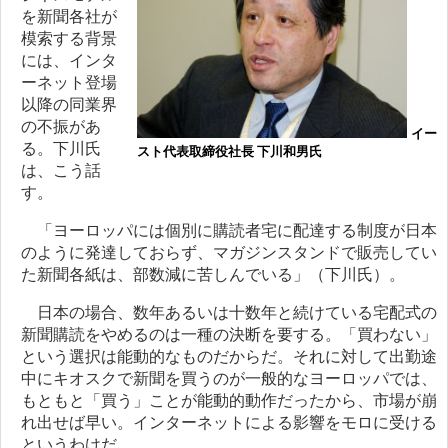
を新聞各社が
模索する背景
には、インタ
ーネット登場
以降の同業界
の不振があ
イー
る。下川氏
スト代表取締役社長 下川和男氏
は、こう話
す。
「ヨーロッパには個別に購読者宅に配達する制度が日本
のように発達しておらず、マガジンスタンドで販売してい
た新聞各紙は、部数減に苦しんでいる」（下川氏）。
日本の場合、数年あるいは十数年と続けている宅配式の
新聞購読をやめるのは一種の決断を要する。「買わない」
という選択は能動的なものだからだ。それに対して出勤途
中にキオスクで新聞を買うのが一般的なヨーロッパでは、
もともと「買う」ことが能動的動作だったから、市場が崩
れ出せば早い。インターネットによる影響をモロに受ける
というわけだ。