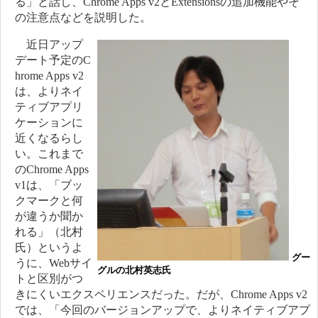
る」と話し、Chrome Apps v2とExtensionsの追加機能やそ
の注意点などを説明した。
近日アップ
デート予定のC
hrome Apps v2
は、よりネイ
ティブアプリ
ケーションに
近くなるらし
い。これまで
のChrome Apps
v1は、「ブッ
クマークと何
が違うか聞か
れる」（北村
氏）というよ
グー
うに、Webサイ
グルの北村英志氏
トと区別がつ
きにくいエクスペリエンスだった。だが、Chrome Apps v2
では、「今回のバージョンアップで、よりネイティブアプ