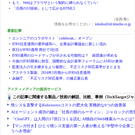
もう、Webはブラウザという制約に縛られなくていい
「汎用のUI技術」として広がるHTML5
（安西 剛）
情報をお寄せください：
tokuho@ml.itmedia.co.jp
最新記事
エンジニアのコラボサイト「codebreak;」オープン
IFRS任意適用の要件緩和へ、企業会計審議会に新しい流れ
双日がIFRS適用 商社で3社目
IFRS適用のロードマップが示される可能性は？ 経団連が求める
今後のIFRS開発に助言、国際的な会計基準フォーラムにASBJが参加
監査法人の引き継ぎをより厳密に、不正リスク対応基準がまとまる
アステラス製薬、2014年3月期からIFRS任意適用
金融庁、「不正リスク対応基準」の修正案公表
アイティメディアの提供サービス