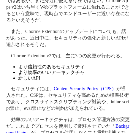
ではあるが、まだ身近に使える存在ではない。Chrome Ap
ps v2はいち早くWebプラットフォームに触れることができ
るという意味で、現時点でエンドユーザーに近い存在にな
るといえそうだ。
また、Chorme Extentionのアップデートについても、話
があった。近日中に、セキュリティの強化と新しいAPIが
追加されるそうだ。
Chorme Extention v2では、主に3つの変更が行われる。
より信頼性のあるセキュリティ
より効率のいいアーキテクチャ
新しいAPI
セキュリティには、
Content Security Policy（CPS）
が導
入された。CSPは、セキュリティを高めるための標準技術
であり、クロスサイトスクリプティング対策や、inline scri
pt禁止、eval禁止などの制約が加えられている。
効率のいいアーキテクチャは、プロセス管理方法の変更
だ。これまでプロセスを使用して常駐させていた「
Backgr
ound Page
」が、プロセスを使用しなくても常駐状態とな