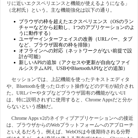
リに近いエクスペリエンスと機能が使えるようになる」
（北村氏）という。主な機能強化は以下の通り。
ブラウザの枠を超えたエクスペリエンス（OSのラン
チャーなどから起動し、1つのアプリケーションのよ
うに動作する）
ユーザーインターフェイスの改善（URLバー、タブ
など、ブラウザ固有の枠を排除）
オフラインへの対応（ネットワークがない前提で設
計が可能）
新しいAPIの追加（アクセスや更新が自由なファイ
ルシステムAPI、USBやBluetoothAPIなどの追加）
セッションでは、上記機能を使ったテキストエディタ
や、Bluetoothを使ったロボット操作などのデモが紹介され
た。URLバーやタブなどブラウザ固有の機能がないUI
は、特に説明されずに使用すると、Chrome Appsだと分か
らないという感触だ。
Chrome Apps v2のネイティブアプリケーションへの接近
は、ブラウザからのWebプラットフォームへのアプローチ
といえるだろう。例えば、WebOSは今後期待される分野