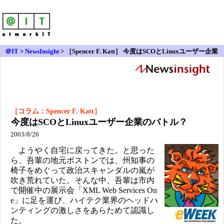
＠IT
>
NewsInsight
>
［Spencer F. Katt］ 今度はSCOとLinuxユーザー企業
のバトル？
［コラム：Spencer F. Katt］
今度はSCOとLinuxユーザー企業のバトル？
2003/8/26
ようやく自宅に戻ってきた。と思った
ら、吾輩の地元ボストンでは、州知事の
椅子をめぐって政治スキャンダルの嵐が
吹き荒れていた。そんな中、吾輩は市内
で開催中の展示会「XML Web Services On
e」に足を運び、ハイテク業界のヘッドハ
ンティングの激しさをあらためて認識し
た。