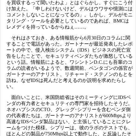
を買収するって聞いたわよ」とはぐらかし、すぐにこう付
け加えた。「申しわけないけど、デルはウワサや憶測には
コメントしないことになってるの」。しかし、デルがモニ
タリング・ツールを必要としているのであれば、BMCは
レメディを持っているからねぇ……。
それはさておき、ある情報筋から6月30日のコラムに関
することで電話があった。ガートナーが最近発表したレポ
ートの中で、侵入検出システム（IDS）ビジネスの死亡宣
告をしたことで、セキュリティベンダたちが激怒している
という話。情報筋によると、ワシントンD.C.にも吾輩のコ
ラムの読者がいるようで、数週間前、ペンタゴンの係官が
ガートナーのアナリスト、リチャード・ステノンのもとを
訪ね、なぜIDSは死んだと考えるのか説明を求めたらし
い。
面白いことに、米国防総省はそのミーティングにIDSベ
ンダの有力者とセキュリティの専門家を招待したそうだ。
ネオハプシスのCTO、グレッグ･シプリーを含むベンダ側
の代表者たちは、ガートナーのアナリストが600Mbpsより
高速なIDSベンダ製品はない、と主張していることにクレ
ームをつけた模様。シプリーは、彼のラボのテストでも、
ほとんどの製品が750Mbps以上で動作した、と反論したそ