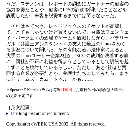
うだ。ステノンは、レポートの調査にガートナーの顧客の
協力を得たことや、顧客にIDSの評価を聞いたことなどを
説明したが、来客を説得するまでには至らなかった。
それはさておき、レッドソックスのチケットが高騰し
て、とてもじゃないけど買えないので、吾輩はフェンウェ
イ・パーク近くの酒場でゲームを観戦しながら、パラリー
ガル（弁護士アシスタント）の友人に最近のLinuxをめぐ
る状況について聞いた。その有能な若い法律家によると、
大手のLinuxユーザー企業2社が、SCOの裁判が決着する前
に、同社が不正に利益を得ようとしているとして訴訟を起
こすことを検討しているらしい。ただし、あと4社ほど賛
同する企業が必要だとか。弁護士たちにしてみたら、まさ
にドリームズ・カム・トゥルーかも……。
＊Spencer F. Kattのコラムは毎週
月曜日
（月曜日休日の場合は火曜日）
の更新予定です
［英文記事］
The long lost art of recruitment.
Copyright(c) eWEEK USA 2002, All rights reserved.