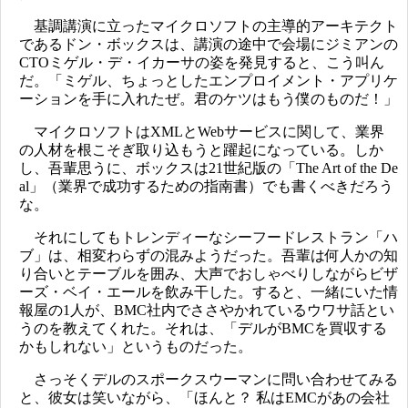
基調講演に立ったマイクロソフトの主導的アーキテクト
であるドン・ボックスは、講演の途中で会場にジミアンの
CTOミゲル・デ・イカーサの姿を発見すると、こう叫ん
だ。「ミゲル、ちょっとしたエンプロイメント・アプリケ
ーションを手に入れたぜ。君のケツはもう僕のものだ！」
マイクロソフトはXMLとWebサービスに関して、業界
の人材を根こそぎ取り込もうと躍起になっている。しか
し、吾輩思うに、ボックスは21世紀版の「The Art of the De
al」（業界で成功するための指南書）でも書くべきだろう
な。
それにしてもトレンディーなシーフードレストラン「ハ
ブ」は、相変わらずの混みようだった。吾輩は何人かの知
り合いとテーブルを囲み、大声でおしゃべりしながらビザ
ーズ・ベイ・エールを飲み干した。すると、一緒にいた情
報屋の1人が、BMC社内でささやかれているウワサ話とい
うのを教えてくれた。それは、「デルがBMCを買収する
かもしれない」というものだった。
さっそくデルのスポークスウーマンに問い合わせてみる
と、彼女は笑いながら、「ほんと？ 私はEMCがあの会社