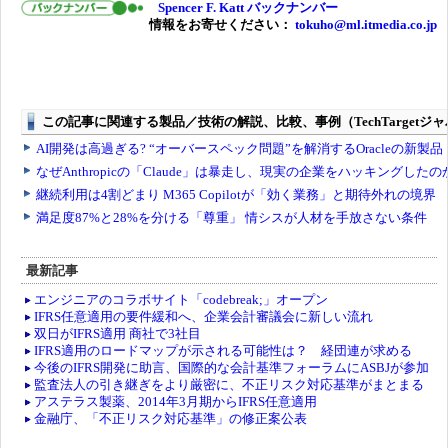
Spencer F. Katt バックナンバー
情報をお寄せください：
tokuho@ml.itmedia.co.jp
最新記事
エンジニアのコラボサイト「codebreak;」オープン
IFRS任意適用の要件緩和へ、企業会計審議会に新しい流れ
双日がIFRS適用 商社で3社目
IFRS適用のロードマップが示される可能性は？ 経団連が求める
今後のIFRS開発に助言、国際的な会計基準フォーラムにASBJが参加
監査法人の引き継ぎをより厳密に、不正リスク対応基準がまとまる
アステラス製薬、2014年3月期からIFRS任意適用
金融庁、「不正リスク対応基準」の修正案公表