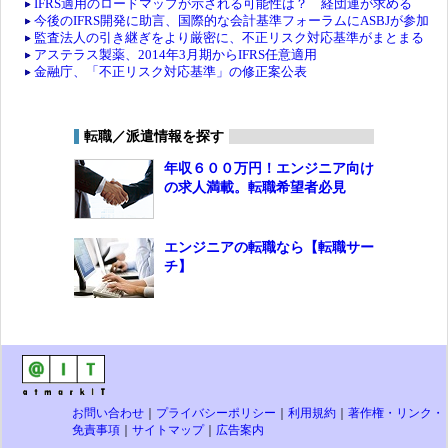
IFRS適用のロードマップが示される可能性は？ 経団連が求める
今後のIFRS開発に助言、国際的な会計基準フォーラムにASBJが参加
監査法人の引き継ぎをより厳密に、不正リスク対応基準がまとまる
アステラス製薬、2014年3月期からIFRS任意適用
金融庁、「不正リスク対応基準」の修正案公表
転職／派遣情報を探す
年収６００万円！エンジニア向け
の求人満載。転職希望者必見
エンジニアの転職なら【転職サー
チ】
お問い合わせ
｜
プライバシーポリシー
｜
利用規約
｜
著作権・リンク・
免責事項
｜
サイトマップ
｜
広告案内