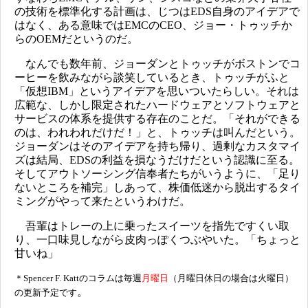
の技術を標準化する計画は、じつはEDS自身のアイデアで
はなく、ある意味ではEMCのCEO、ジョー・トゥッチか
らのOEMだというのだ。
なんでも数年前、ジョーダンとトゥッチがボストンでコ
ーヒーを飲みながら談笑しているとき、トゥッチがふと
「仮想IBM」というアイデアを思いついたらしい。それは
広範な、しかし限定されたハードウェアとソフトウェアと
サービスの体系を提供する存在のことだ。「それができる
のは、われわれだけだ！」と、トゥッチは叫んだという。
ジョーダンはそのアイデアを持ち帰り、過剰なカスタマイ
ズは結局、EDSの利益を損なうだけだという認識に至る。
そしてアウトソーシング信奉者たちがいうように、「足り
ないところを補完」しあって、株価低迷から脱出するタイ
ミングがやって来たというわけだ。
吾輩はトレーの上に乗ったスイーツを指先ですくい取
り、一口味見しながら皮肉っぽくつぶやいた。「ちょっと
甘いね」
＊Spencer F. Kattのコラムは毎週
月曜日
（月曜日休日の場合は火曜日）
。
の更新予定です