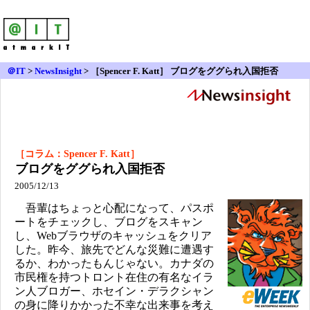
＠IT
>
NewsInsight
>
［Spencer F. Katt］ ブログをググられ入国拒否
［コラム：Spencer F. Katt］
ブログをググられ入国拒否
2005/12/13
吾輩はちょっと心配になって、パスポ
ートをチェックし、ブログをスキャン
し、Webブラウザのキャッシュをクリア
した。昨今、旅先でどんな災難に遭遇す
るか、わかったもんじゃない。カナダの
市民権を持つトロント在住の有名なイラ
ン人ブロガー、ホセイン・デラクシャン
の身に降りかかった不幸な出来事を考え