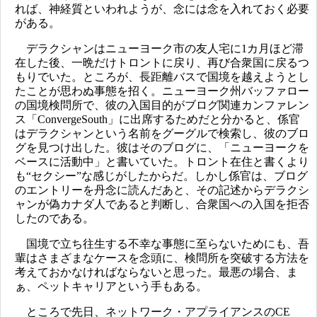
れば、神経質といわれようが、念には念を入れておく必要
がある。
デラクシャンはニューヨーク市の友人宅に1カ月ほど滞
在した後、一晩だけトロントに戻り、再び合衆国に戻るつ
もりでいた。ところが、長距離バスで国境を越えようとし
たことが思わぬ事態を招く。ニューヨーク州バッファロー
の国境検問所で、彼の入国目的がブログ関連カンファレン
ス「ConvergeSouth」に出席するためだと分かると、係官
はデラクシャンという名前をグーグルで検索し、彼のブロ
グを見つけ出した。彼はそのブログに、「ニューヨークを
ベースに活動中」と書いていた。トロント在住と書くより
も“セクシー”な感じがしたからだ。しかし係官は、ブログ
のエントリーを丹念に読んだあと、その記述からデラクシ
ャンが偽カナダ人であると判断し、合衆国への入国を拒否
したのである。
国境で立ち往生する不幸な事態に至らないためにも、吾
輩はさまざまなケースを念頭に、検問所を突破する方法を
考えておかなければならないと思った。最悪の場合、ま
ぁ、ペットキャリアという手もある。
ところで先日、ネットワーク・アプライアンスのCE