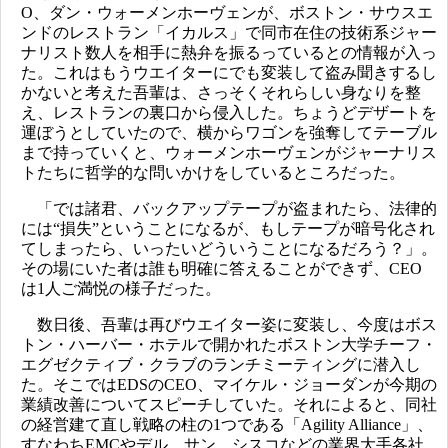
O、ダン・ウォーメンホーヴェンが、ボストン・サウスエ
ンドのレストラン「イカルス」で同市在住の技術系ジャー
ナリスト数人を相手に熱弁を振るっているとの情報が入っ
た。これはもうウエイターにでも変装して盗み聞きするし
かないと考えた吾輩は、さっそくそれらしい身なりを整
え、レストランの裏口から侵入した。ちょうどデザートを
運ぼうとしていたので、横からワゴンを強奪してテーブル
まで持っていくと、ウォーメンホーヴェンがジャーナリス
トたちに哲学的な問いかけをしているところだった。
「では諸君、バックアップテープが盗まれたら、法律的
には“損失”ということになるが、もしテープが暗号化され
てしまったら、いったいどういうことになるだろう？」。
その場にいた者は誰も明確に答えることができず、CEO
は1人ご満悦の様子だった。
数日後、吾輩は再びウエイター姿に変装し、今度はボス
トン・ハーバー・ホテルで開かれたボストン大学チーフ・
エグゼクティブ・クラブのランチミーティングに潜入し
た。そこではEDSのCEO、マイケル・ジョーダンが今期の
業績改善についてスピーチしていた。それによると、同社
の経営建て直し戦略の柱の1つである「Agility Alliance」、
すなわちEMCやデル、サン、シスコなどの業界大手各社