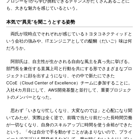
ノロジーを1から学び挑戦できるチャンスがたくさんあることに
も、大きな魅力を感じているという。
本気で“異見”を聞こうとする姿勢
両氏が現時点でそれぞれが感じているトヨタコネクティッドと
いう会社の強みや、ITエンジニアとしての醍醐（だいご）味は何
だろうか。
阿部氏は、自主性が生かされる自由な風土を真っ先に挙げる。
部門長を兼任する直属上司と行動を共にする形でさまざまなプロ
ジェクトに顔を出すようになり、その中で新たにできた
CCoE（Cloud Center of Excellence）チームに参加することに。
入社4カ月目にして、AWS開発基盤と並行して、重要プロジェク
トのメンバーとなった。
思わず「いきなり忙しくなり、大変なのでは」と心配になり聞
いてみたが、実際は全く逆で、前職で当たり前だった長時間労働
が一切なくなり、自身のスキルアップに時間を使う余裕ができた
という。「今は自分で手を動かすことがあまりないので、プライ