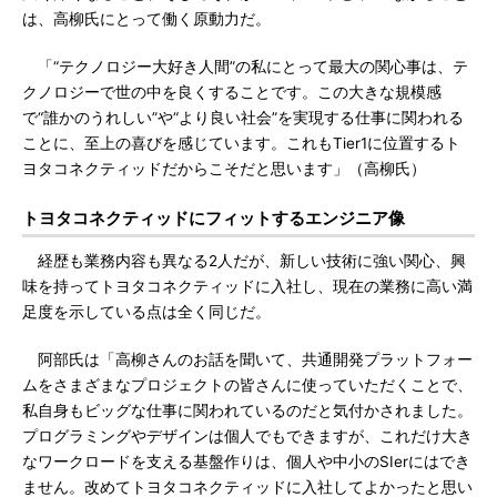
は、高柳氏にとって働く原動力だ。
「“テクノロジー大好き人間”の私にとって最大の関心事は、テ
クノロジーで世の中を良くすることです。この大きな規模感
で“誰かのうれしい”や“より良い社会”を実現する仕事に関われる
ことに、至上の喜びを感じています。これもTier1に位置するト
ヨタコネクティッドだからこそだと思います」（高柳氏）
トヨタコネクティッドにフィットするエンジニア像
経歴も業務内容も異なる2人だが、新しい技術に強い関心、興
味を持ってトヨタコネクティッドに入社し、現在の業務に高い満
足度を示している点は全く同じだ。
阿部氏は「高柳さんのお話を聞いて、共通開発プラットフォー
ムをさまざまなプロジェクトの皆さんに使っていただくことで、
私自身もビッグな仕事に関われているのだと気付かされました。
プログラミングやデザインは個人でもできますが、これだけ大き
なワークロードを支える基盤作りは、個人や中小のSIerにはでき
ません。改めてトヨタコネクティッドに入社してよかったと思い