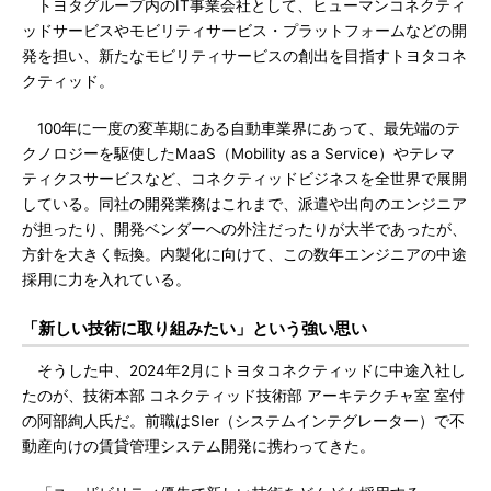
トヨタグループ内のIT事業会社として、ヒューマンコネクティ
ッドサービスやモビリティサービス・プラットフォームなどの開
発を担い、新たなモビリティサービスの創出を目指すトヨタコネ
クティッド。
100年に一度の変革期にある自動車業界にあって、最先端のテ
クノロジーを駆使したMaaS（Mobility as a Service）やテレマ
ティクスサービスなど、コネクティッドビジネスを全世界で展開
している。同社の開発業務はこれまで、派遣や出向のエンジニア
が担ったり、開発ベンダーへの外注だったりが大半であったが、
方針を大きく転換。内製化に向けて、この数年エンジニアの中途
採用に力を入れている。
「新しい技術に取り組みたい」という強い思い
そうした中、2024年2月にトヨタコネクティッドに中途入社し
たのが、技術本部 コネクティッド技術部 アーキテクチャ室 室付
の阿部絢人氏だ。前職はSIer（システムインテグレーター）で不
動産向けの賃貸管理システム開発に携わってきた。