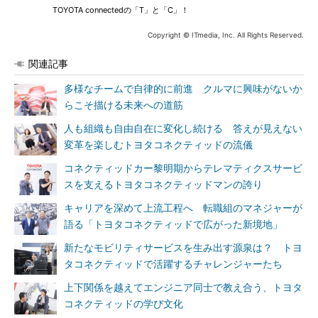
TOYOTA connectedの「T」と「C」！
Copyright © ITmedia, Inc. All Rights Reserved.
関連記事
多様なチームで自律的に前進 クルマに興味がないか
らこそ描ける未来への道筋
人も組織も自由自在に変化し続ける 答えが見えない
変革を楽しむトヨタコネクティッドの流儀
コネクティッドカー黎明期からテレマティクスサービ
スを支えるトヨタコネクティッドマンの誇り
キャリアを深めて上流工程へ 転職組のマネジャーが
語る「トヨタコネクティッドで広がった新境地」
新たなモビリティサービスを生み出す源泉は？ トヨ
タコネクティッドで活躍するチャレンジャーたち
上下関係を越えてエンジニア同士で教え合う、トヨタ
コネクティッドの学び文化