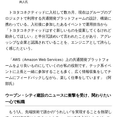
絢人氏
トヨタコネクティッドに入社して数カ月、現在はグループのプ
ロジェクトで利用する共通開発プラットフォームの設計、構築に
携わっている。入社後に参加したあるイベントで運用担当から
「トヨタコネクティッドはすぐ新しいものを提案してくるけれど
勘弁してほしい」と半分冗談めいて言われたことがあり、アグレ
ッシブな企業と認識されていることを、エンジニアとして誇らし
く感じたという。
「AWS（Amazon Web Services）上の共通開発プラットフォ
ームをより良いものにしていくのが私の役割です。テック系イベ
ントに上長と一緒に参加することも多く、広く情報収集をしてチ
ームにフィードバックしながら、楽しく仕事をしています」（阿
部氏）
ウーブン・シティ建設のニュースに衝撃を受け、関わりたい
一心で転職
もう1人、先端技術で誰かの“うれしい”を実現することを熱望し