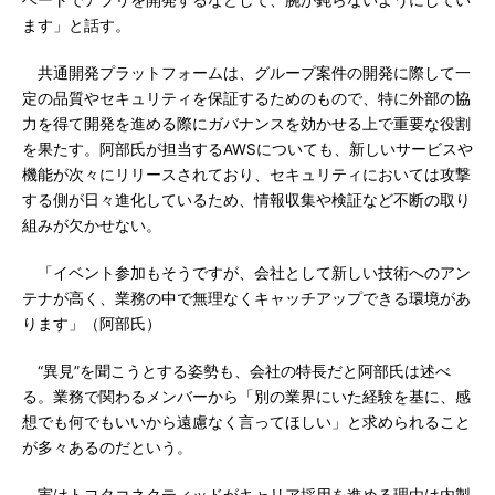
ベートでアプリを開発するなどして、腕が鈍らないようにしてい
ます」と話す。
共通開発プラットフォームは、グループ案件の開発に際して一
定の品質やセキュリティを保証するためのもので、特に外部の協
力を得て開発を進める際にガバナンスを効かせる上で重要な役割
を果たす。阿部氏が担当するAWSについても、新しいサービスや
機能が次々にリリースされており、セキュリティにおいては攻撃
する側が日々進化しているため、情報収集や検証など不断の取り
組みが欠かせない。
「イベント参加もそうですが、会社として新しい技術へのアン
テナが高く、業務の中で無理なくキャッチアップできる環境があ
ります」（阿部氏）
“異見”を聞こうとする姿勢も、会社の特長だと阿部氏は述べ
る。業務で関わるメンバーから「別の業界にいた経験を基に、感
想でも何でもいいから遠慮なく言ってほしい」と求められること
が多々あるのだという。