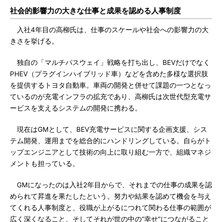
社会的影響力の大きな仕事と成果を認める人事制度
入社4年目の高柳氏は、仕事のスケールや社会への影響力の大
きさを挙げる。
独自の「マルチパスウェイ」戦略を打ち出し、BEVだけでなく
PHEV（プラグインハイブリッド車）などを含めた多様な選択肢
を提供するトヨタ自動車。車両の開発と併せて課題の一つとなっ
ているのが充電インフラの拡充であり、高柳氏は次世代型充電サ
ービスを支えるシステムの開発に携わる。
現在はGMとして、BEV充電サービスに関する企画支援、シス
テム開発、運用までを総合的にハンドリングしている。自らがト
ップエンジニアとして技術の向上に取り組む一方で、組織マネジ
メントも担っている。
GMになったのは入社2年目からで、それまでの仕事の成果を認
められて昇進を果たしたという。努力や結果を認めて機会を与え
てくれる人事制度と、役職が上がるにつれて関わる仕事の範囲が
広く深くなること、そしてそれが世の中の“幸せ”につながること