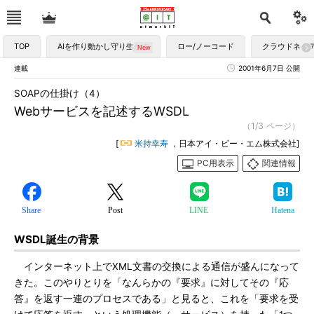
TOP
AIを作り動かし守り生かす
ロー/ノーコード
クラウドネイ
連載
2001年6月7日 公開
SOAPの仕掛け（4）
Webサービスを記述するWSDL
（1/3 ページ）
[
米持幸寿
，日本アイ・ビー・エム株式会社]
PC用表示
関連情報
Share
Post
LINE
Hatena
WSDL誕生の背景
インターネット上でXML文書の交換による通信が盛んになって
きた。このやりとりを「なんらかの『要求』に対してその『応
答』を返す一連のプロセスである」と見ると、これを「要求を受