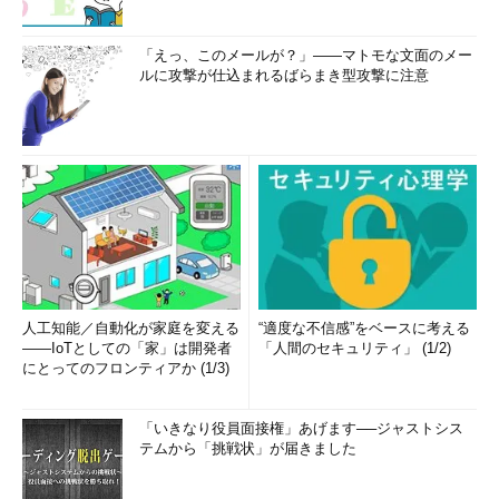
「えっ、このメールが？」――マトモな文面のメー
ルに攻撃が仕込まれるばらまき型攻撃に注意
人工知能／自動化が家庭を変える
“適度な不信感”をベースに考える
――IoTとしての「家」は開発者
「人間のセキュリティ」 (1/2)
にとってのフロンティアか (1/3)
「いきなり役員面接権」あげます──ジャストシス
テムから「挑戦状」が届きました