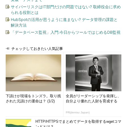
サイバーリスクはIT部門だけの問題ではない? 取締役会に求め
られる役割とは
HubSpotの活用が思うように進まない? データ管理の課題と
解決方法
「データベース監視」入門:今日からツールではじめるDB監視
チェックしておきたい人気記事
下請けが現場をトンズラ。取り残
全員がリーダーシップを発揮し、
された元請けの運命は？ (1/2)
自分より優れた人財を育成する
PR(dentsu Japan)
HTTP/HTTPSでまとめてデータを取得するwgetコマ
ンドとは？