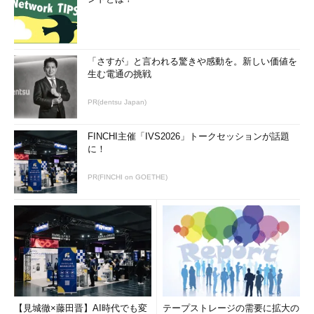
「さすが」と言われる驚きや感動を。新しい価値を
生む電通の挑戦
PR(dentsu Japan)
FINCHI主催「IVS2026」トークセッションが話題
に！
PR(FINCHI on GOETHE)
【見城徹×藤田晋】AI時代でも変
テープストレージの需要に拡大の