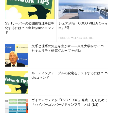
SSHサーバーの公開鍵管理を効率
シェア別荘「COCO VILLA Owne
化するには？ ssh-keyscanコマン
rs」3選
ド
PR(COCO VILLA on GOETHE)
文系と理系の知恵を生かす――東京大学がサイバー
セキュリティ研究グループを始動
ルーティングテーブルの設定をテストするには？ ro
uteコマンド
ヴイエムウェアが「EVO SDDC」発表、あらためて
「ハイパーコンバージドインフラ」とは (1/2)