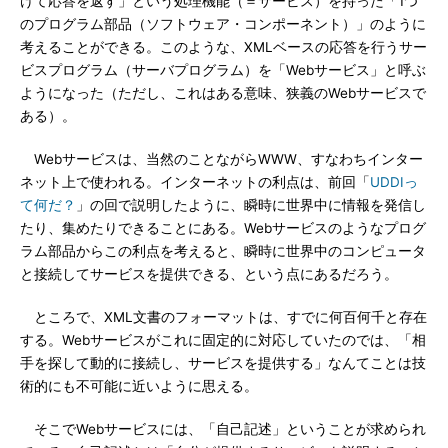
けて応答を返す」という処理機能（＝サービス）を持った「1つ
のプログラム部品（ソフトウェア・コンポーネント）」のように
考えることができる。このような、XMLベースの応答を行うサー
ビスプログラム（サーバプログラム）を「Webサービス」と呼ぶ
ようになった（ただし、これはある意味、狭義のWebサービスで
ある）。
Webサービスは、当然のことながらWWW、すなわちインター
ネット上で使われる。インターネットの利点は、前回「
UDDIっ
て何だ？
」の回で説明したように、瞬時に世界中に情報を発信し
たり、集めたりできることにある。Webサービスのようなプログ
ラム部品からこの利点を考えると、瞬時に世界中のコンピュータ
と接続してサービスを提供できる、という点にあるだろう。
ところで、XML文書のフォーマットは、すでに何百何千と存在
する。Webサービスがこれに固定的に対応していたのでは、「相
手を探して動的に接続し、サービスを提供する」なんてことは技
術的にも不可能に近いように思える。
そこでWebサービスには、「自己記述」ということが求められ