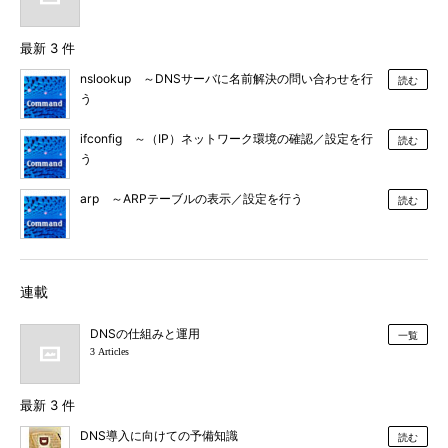
最新 3 件
nslookup ～DNSサーバに名前解決の問い合わせを行
読む
う
ifconfig ～（IP）ネットワーク環境の確認／設定を行
読む
う
arp ～ARPテーブルの表示／設定を行う
読む
連載
DNSの仕組みと運用
一覧
3 Articles
最新 3 件
DNS導入に向けての予備知識
読む