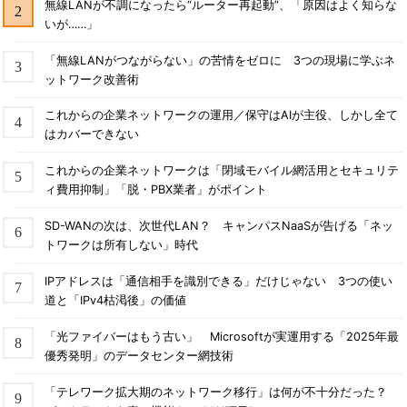
無線LANが不調になったら“ルーター再起動”、「原因はよく知らな
いが……」
「無線LANがつながらない」の苦情をゼロに 3つの現場に学ぶネ
ットワーク改善術
これからの企業ネットワークの運用／保守はAIが主役、しかし全て
はカバーできない
これからの企業ネットワークは「閉域モバイル網活用とセキュリテ
ィ費用抑制」「脱・PBX業者」がポイント
SD-WANの次は、次世代LAN？ キャンパスNaaSが告げる「ネッ
トワークは所有しない」時代
IPアドレスは「通信相手を識別できる」だけじゃない 3つの使い
道と「IPv4枯渇後」の価値
「光ファイバーはもう古い」 Microsoftが実運用する「2025年最
優秀発明」のデータセンター網技術
「テレワーク拡大期のネットワーク移行」は何が不十分だった？