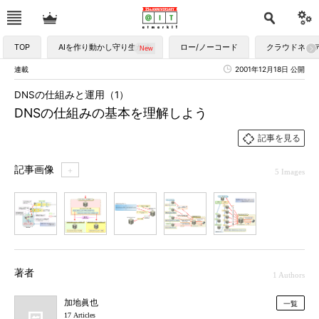
TOP
AIを作り動かし守り生かす
ロー/ノーコード
クラウドネイ
連載
2001年12月18日 公開
DNSの仕組みと運用（1）
DNSの仕組みの基本を理解しよう
記事を見る
記事画像
＋
5 Images
1
2
3
4
5
著者
1 Authors
加地眞也
一覧
17 Articles