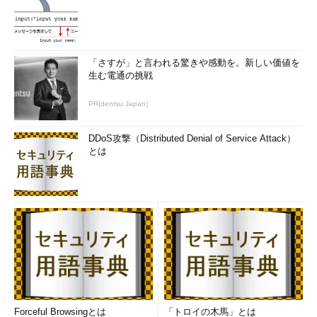
この両方を混載してワンチップ化するのはそもそも難しい。スタ
ックド・パッケージ化するのは当然の帰結だ。
しかし、ロジックとSRAM、ロジックとフラッシュメモリ、ロ
「さすが」と言われる驚きや感動を。新しい価値を
ジックとDRAMなどという組み合わせでは、ワンチップ化も可能
生む電通の挑戦
である。ワンチップにするかスタックド・パッケージにするか
は、微妙な選択となる。ロジック製品でありながら、スタック
PR(dentsu Japan)
ド・パッケージ化したいという場合は、ロジックに複数種類のメ
モリを重ねるような集積が多くなる。比較的安いメモリを2～3
DDoS攻撃（Distributed Denial of Service Attack）
個重ねているうちは、結線やパッケージの問題で収量が悪くても
とは
損害は小さいが、これにマイクロプロセッサといった価格の高い
ものが含まれるようになると痛手が大きくなる。それなりの必然
と準備がないと踏み出せないのである。
スタックド・パッケージで指先に載る製品が生まれる？
スタックド・パッケージ自体には、メーカーやパッケージ形状
によって何種類もの構造がある。一般的なのは、大きいICチップ
から小さいICチップへと順番に重ねていき、それぞれのICチップ
の四辺にあるボンディング・パッド（結線用のエリア）にワイヤ
Forceful Browsingとは
「トロイの木馬」とは