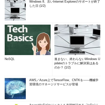
Windows 8、古いInternet Explorerのサポートが終了
した日 (1/2)
NoSQL
進まない、終わらないWindows U
pdateのトラブルに解決策はある
のか？ (1/2)
AWS／Azure上でTensorFlow、CNTKを――機械学
習環境のマネージドサービスが登場