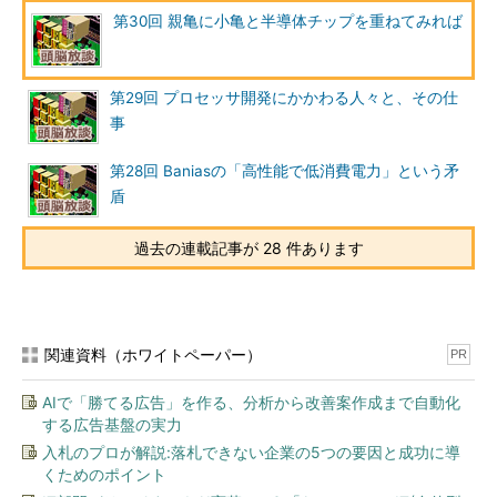
ら実装面積を何とか小さくしたいと考えている携帯電話の設計者
第30回 親亀に小亀と半導体チップを重ねてみれば
が「重ねたい」と思うのは無理ない欲求である。この重ねるとい
う発想はそれほど新しいものではない。
IBM PC/AT
用のメモリな
どでも、
DIP（Dual Inline Package
）の
DRAM
を2個重ねて、「ス
第29回 プロセッサ開発にかかわる人々と、その仕
タックド」的な実装をしているものもあったほどだ。もちろん、
事
これはパッケージ化されたものを重ねているので、ここで話をし
ているスタックド・パッケージとは異なる。
第28回 Baniasの「高性能で低消費電力」という矛
盾
現在では、SRAMとフラッシュメモリを2個重ねる以外にも、
容量によってSRAMを1個にフラッシュメモリを2個、3個と重ね
過去の連載記事が 28 件あります
るといったものもある。ほかにもインテルが2002年10月15日に
発表した「PXA262」のように、プロセッサとフラッシュメモリ
といった組み合わせもある。しかし、いぜんとして主流はメモリ
製品である。インテルの例のようにロジック製品とメモリ製品の
関連資料（ホワイトペーパー）
PR
スタックド・パッケージの例もあるが、種類、数量ともにメモリ
製品が圧倒的に多い。
AIで「勝てる広告」を作る、分析から改善案作成まで自動化
する広告基盤の実力
入札のプロが解説:落札できない企業の5つの要因と成功に導
くためのポイント