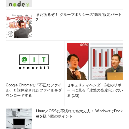
を経て、現在は某半導体メーカーでRISCプロセッサを中心とし
た開発を行っている。
まだあるぞ！ グループポリシーの“鉄板”設定パート
2
「
頭脳放談
」
Google Chromeで「不正なファイ
セキュリティベンダー2社のリポ
ル」と誤判定されたファイルをダ
ートに見る「攻撃の高度化」のい
ウンロードする
ま (1/3)
Linux／OSSに不慣れでも大丈夫！ WindowsでDock
erを扱う際のポイント