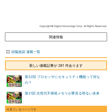
り、ともかく実装面積を小さく、かつ安く、というニーズに応え
ているのがスタックド・パッケージだ。最近の携帯電話の中身を
見てみれば、多分、複数のスタックド・パッケージが搭載されて
いるはずだ。それも7～8mm角といった小さな外形、1mm程度の
薄さで実装されている。これは、スタックド・パッケージのほと
Copyright© Digital Advantage Corp. All Rights Reserved.
んどが、チップ・サイズ・パッケージ（Chip Size Package：
CSP）と呼ぶ、ほぼ半導体チップ（ダイ）と同じサイズのパッケ
関連情報
ージを採用しているためだ。そのため、スタックド・チップ・サ
イズ・パッケージと呼ぶことも多い。携帯電話の小型軽量化を可
頭脳放談 連載一覧
能にした技術のうちの1つである。
積み重ねるのもいいものだ
新しい連載記事が 281 件あります
携帯電話に使われている代表的なチップ・サイズ・パッケージ
第32回 プロセッサにセキュリティ機能って何な
品は、SRAMと
フラッシュメモリ
を積み重ねた「コンボ・メモ
の？
リ」などと称されるメモリ製品である。メモリを用いた回路の回
路図を見たことあれば分かるのだが、どのメモリにもデータ・バ
第31回 次世代不揮発メモリが夢見る明るい未来
スやアドレス・バスなどの同じ信号が接続され、メモリごとに異
なる信号線は実は数本しかない。つまり、各メモリに共通の配線
が、回路基板上の面積を大きく占有しているわけだ。これを見た