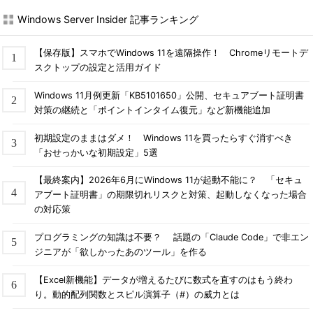
Windows Server Insider 記事ランキング
【保存版】スマホでWindows 11を遠隔操作！ Chromeリモートデ
スクトップの設定と活用ガイド
Windows 11月例更新「KB5101650」公開、セキュアブート証明書
対策の継続と「ポイントインタイム復元」など新機能追加
初期設定のままはダメ！ Windows 11を買ったらすぐ消すべき
「おせっかいな初期設定」5選
【最終案内】2026年6月にWindows 11が起動不能に？ 「セキュ
アブート証明書」の期限切れリスクと対策、起動しなくなった場合
の対応策
プログラミングの知識は不要？ 話題の「Claude Code」で非エン
ジニアが「欲しかったあのツール」を作る
【Excel新機能】データが増えるたびに数式を直すのはもう終わ
り。動的配列関数とスピル演算子（#）の威力とは