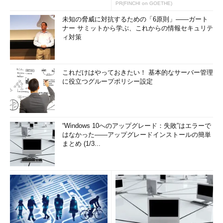
発表
PR(FINCHI on GOETHE)
未知の脅威に対抗するための「6原則」――ガート
ナー サミットから学ぶ、これからの情報セキュリテ
ィ対策
これだけはやっておきたい！ 基本的なサーバー管理
に役立つグループポリシー設定
“Windows 10へのアップグレード：失敗”はエラーで
はなかった――アップグレードインストールの簡単
まとめ (1/3...