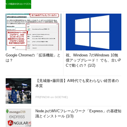
回の場合は、重ねたパッケージ自体もICチップをスタックド・パ
ッケージ化しているものだ。ICの集積度アップに加え、このよう
な実装技術でも加速が加わり、真の意味で指先に載る応用製品が
現れるのもそう遠くなさそうである。
■関連記事
第25回 DRAMの覇者Micronの次の一手
（頭脳放談）
Google Chromeの「拡張機能」と
祝、Windows 7のWindows 10無
■関連リンク
は？
償アップグレード！ でも、古いP
PXA261とPXA262の製品情報ページ
［英語］（Intel）
Cで動くの？ (1/2)
Folded Stackedの製品情報ページ
［英語］（Tessera）
【見城徹×藤田晋】AI時代でも変わらない経営者の
本質
筆者紹介
Massa POP Izumida
PR(FINCHI on GOETHE)
日本では数少ないx86プロセッサのアーキテクト。某米国半導
Node.jsのMVCフレームワーク「Express」の基礎知
体メーカーで8bitと16bitの、日本のベンチャー企業でx86互換
識とインストール (1/3)
プロセッサの設計に従事する。その後、出版社の半導体事業部