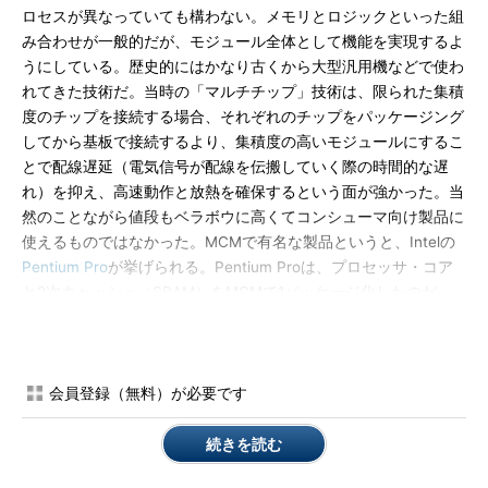
ロセスが異なっていても構わない。メモリとロジックといった組
み合わせが一般的だが、モジュール全体として機能を実現するよ
うにしている。歴史的にはかなり古くから大型汎用機などで使わ
れてきた技術だ。当時の「マルチチップ」技術は、限られた集積
度のチップを接続する場合、それぞれのチップをパッケージング
してから基板で接続するより、集積度の高いモジュールにするこ
とで配線遅延（電気信号が配線を伝搬していく際の時間的な遅
れ）を抑え、高速動作と放熱を確保するという面が強かった。当
然のことながら値段もベラボウに高くてコンシューマ向け製品に
使えるものではなかった。MCMで有名な製品というと、Intelの
Pentium Pro
が挙げられる。Pentium Proは、プロセッサ・コア
と2次キャッシュ（SRAM）をMCMで1パッケージ化したのだ
が、やはり価格が高くなってしまい、あまり多くの数は出荷され
なかったようだ。
この手の技術は進歩し、徐々に値段も下がっていたのだが、局
会員登録（無料）が必要です
面が一転し、一般消費者向け製品に大量に使われるようになった
のは携帯電話のおかげである。ほとんどの人が持っているといっ
続きを読む
たのはそのためだ。とはいえ、かつての古い技術とは断絶があ