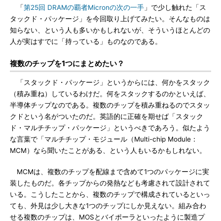
「
第25回 DRAMの覇者Micronの次の一手
」で少し触れた「ス
タックド・パッケージ」を今回取り上げてみたい。そんなものは
知らない、という人も多いかもしれないが、そういうほとんどの
人が実はすでに「持っている」ものなのである。
複数のチップを1つにまとめたい？
「スタックド・パッケージ」というからには、何かをスタック
（積み重ね）しているわけだ。何をスタックするのかといえば、
半導体チップなのである。複数のチップを積み重ねるのでスタッ
クドという名がついたのだ。英語的に正確を期せば「スタック
ド・マルチチップ・パッケージ」というべきであろう。似たよう
な言葉で「マルチチップ・モジュール（Multi-chip Module：
MCM）なら聞いたことがある、という人もいるかもしれない。
MCMは、複数のチップを配線まで含めて1つのパッケージに実
装したものだ。各チップからの発熱なども考慮されて設計されて
いる。こうしたことから、複数のチップで構成されているといっ
ても、外見は少し大きな1つのチップにしか見えない。組み合わ
せる複数のチップは、MOSとバイポーラといったように製造プ