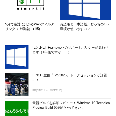
けICチップとなると当面は不可能だ。
5分で絶対に分かるWebフィルタ
英語版と日本語版、どっちのOS
リング（上級編） (1/5)
環境が使いやすい？
Tesseraが開発した「フォールド・スタ
ックド・パッケージ」
パッケージ・ベンダのTesseraが開発し
IEと.NET Frameworkのサポートポリシーが変わり
たスタックド・パッケージの一種。配線
ます（1年後ですが……）
済みのテープ基板にチップを実装し、そ
れを折り畳むことでスタックするという
ものだ。
FINCHI主催「IVS2026」トークセッションが話題
に！
近頃では、5段スタックといったものも現れており、そろそろ
単純なスタックド・パッケージでは携帯電話の集積度向上には不
PR(FINCHI on GOETHE)
十分になってきそうである。そこで、各社はパッケージの上にさ
らにパッケージを重ねるという形の「パッケージ・オン・パッケ
最新ビルドを詳細レビュー！ Windows 10 Technical
ージ」といった製品もラインアップして始めている。これなどは
Preview Build 9926がやってきた ...
昔のDIPメモリを重ねていたのと同じ発想である。もちろん、今