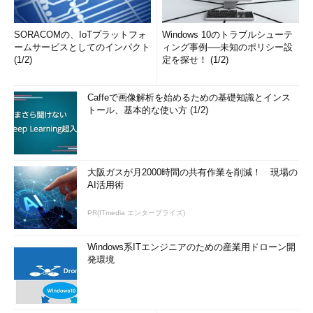
SORACOMの、IoTプラットフォ
Windows 10のトラブルシューテ
ームサービスとしてのインパクト
ィング事例──未知のポリシー設
(1/2)
定を探せ！ (1/2)
Caffeで画像解析を始めるための基礎知識とインス
トール、基本的な使い方 (1/2)
大阪ガスが月2000時間の共有作業を削減！ 現場の
AI活用術
PR(ITmedia エンタープライズ)
Windows系ITエンジニアのための産業用ドローン開
発環境