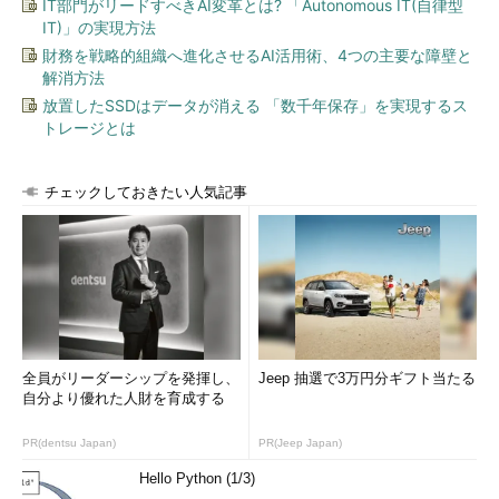
IT部門がリードすべきAI変革とは? 「Autonomous IT(自律型
IT)」の実現方法
財務を戦略的組織へ進化させるAI活用術、4つの主要な障壁と
解消方法
放置したSSDはデータが消える 「数千年保存」を実現するス
トレージとは
スタックド・パッケージを採用したインテルの「PXA261」
チェックしておきたい人気記事
「PXA262」の例
インテルの携帯電話向けプロセッサ「PXA261」「PXA26
2」では、組み込み向けプロセッサの「XScal」eとフラッシ
ュメモリの「StrataFlash」をスタックド・パッケージ化し
た。これにより、携帯電話における実装面積がさらに小さく
できるという（インテルの発表資料より）。
全員がリーダーシップを発揮し、
Jeep 抽選で3万円分ギフト当たる
前述のとおり、共通の配線（端子）が多いメモリ同士を重ねる
自分より優れた人財を育成する
のは自然だ。一方、多様な端子を多数持つロジック品を入れる
と、端子数的にも機能的にも格段に複雑になるので、出荷試験な
PR(dentsu Japan)
PR(Jeep Japan)
どの難しさが増すことになる。また、SRAMとフラッシュメモリ
Hello Python (1/3)
などメモリ製品は、それぞれの製造プロセスが極端に違うので、