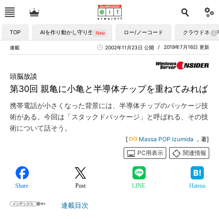
TOP
AIを作り動かし守り生かす
ロー/ノーコード
クラウドネイ
2019年7月16日 更新
連載
2002年11月23日 公開
頭脳放談
第30回 親亀に小亀と半導体チップを重ねてみれば
携帯電話が小さくなった背景には、半導体チップのパッケージ技
術がある。今回は「スタックドパッケージ」と呼ばれる、その技
術について話そう。
[
Massa POP Izumida
，著]
PC用表示
関連情報
Share
Post
LINE
Hatena
連載目次