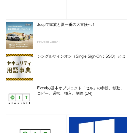
ー・ボンディングしていく、という構造だ。段数が多いことを除
けば、既存技術の延長といえる。それ以外にも下層のICチップは
下向きにパッケージ基板に実装することで、ワイヤーを使わずに
接続し、2個目は上向きに実装してこちらはワイヤー・ボンディ
Jeepで家族と夏一番の大冒険へ！
ングを行うという方法、フレキシブルな基板にチップを接続して
おいて基板を折り畳んで重ねる方法など、多種多様である。いず
PR(Jeep Japan)
れにせよ、携帯電話などでは超薄にしないとならないので、接続
するチップ（実際にはウエハの状態で削る）は普通より薄いもの
シングルサインオン（Single Sign-On：SSO）とは
が使われる。
異なる製造プロセスで作られたICチップを重ねられるというス
タックド・パッケージの利点は、ビジネス的にも面白い局面を作
り出している。製造会社の異なるICチップを重ねて1個にすると
Excelの基本オブジェクト「セル」の参照、移動、
いうビジネス形態である。それぞれ半導体会社によって得手不得
コピー、選択、挿入、削除 (1/4)
手があるから、各社得意のものをかき集めて重ねて、見掛け上1
個の製品にするということができる。とても面白く、可能性もあ
ると思っているのだが、半導体ベンダからチップで出荷してもら
う必要があるため、組み合わせるICチップを揃えるのがなかなか
難しい。また、パッケージが小さいだけに放熱も問題で、携帯電
話向けチップのように消費電力が小さなものはできるが、PC向