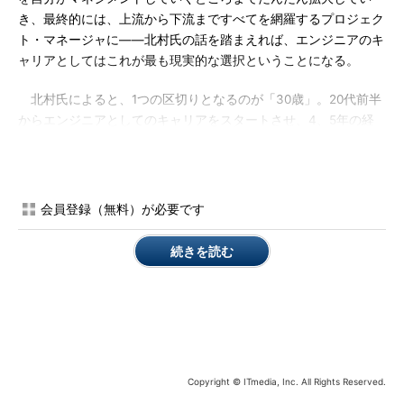
き、最終的には、上流から下流まですべてを網羅するプロジェク
ト・マネージャに――北村氏の話を踏まえれば、エンジニアのキ
ャリアとしてはこれが最も現実的な選択ということになる。
北村氏によると、1つの区切りとなるのが「30歳」。20代前半
からエンジニアとしてのキャリアをスタートさせ、4、5年の経
験を積んだ後に30歳前後でプロジェクトのリーダークラスを任
される。そこから5年、35歳くらいで大規模プロジェクトのマネ
ジメントを任されるようになれば、「エンジニアのキャリアとし
ては理想的」だという。
会員登録（無料）が必要です
競争力のあるキャリアはどうつくればいいのか？
続きを読む
とはいえ、「プロジェクト・マネージャを任せられるような人
材は圧倒的に不足している」のが現実だ。少し職務領域がズレれ
ばまったく異なる専門性が求められるのがエンジニアの世界。最
近、北村氏のところには、Webシステム開発、金融系システム設
計、ERP、SCM、CRMなど業務系パッケージの導入コンサルタ
ントの求人が比較的多く舞い込んでいるという。
Copyright © ITmedia, Inc. All Rights Reserved.