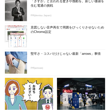
ではない。
「さすが」と言われる驚きや感動を。新しい価値を
生む電通の挑戦
「最近、大手のコンサルティング会社にERPコンサルタントと
PR(dentsu Japan)
して転職した方の前職はエンジニアでした。この方の場合、何が
決め手になったのかというと、コンサルタントがさまざまな会社
意図しない音声再生で周囲をびっくりさせないため
へ提案に行く際に必ず同行していたのです。これを繰り返すこと
のChrome設定
で、自然に業務プロセスが頭に入ってきた。結果的に見れば、こ
の経験が転職を可能にした大きな要因でした」
仮にエンジニアとして、コツコツ働いているだけだったら、恐
堅牢さ・コスパだけじゃない最新「arrows」事情
らく転職活動は成功しなかったのではないだろうか。
「エンジニアは仕事量も多く、毎日大変だとは思いますが、日
PR(arrows)
ごろから意識的に視野を広く持つ。あるいは自分の専門領域外の
仕事であり、また浅い知識であっても構わないから、少しでも吸
収していくという姿勢が、後々になってとても生きてきます」
もちろん、専門知識はベースとして当然必要だが、それだけだ
と競争力のあるキャリアはつくれない。どうしても選べる仕事も
限られてくる。息の長いエンジニアを目指すのであれば、ぜひ自