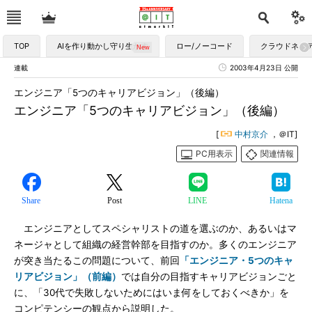
TOP
AIを作り動かし守り生かす
ロー/ノーコード
クラウドネイ
連載
2003年4月23日 公開
エンジニア「5つのキャリアビジョン」（後編）
エンジニア「5つのキャリアビジョン」（後編）
[
中村京介
，＠IT]
PC用表示
関連情報
Share
Post
LINE
Hatena
エンジニアとしてスペシャリストの道を選ぶのか、あるいはマ
ネージャとして組織の経営幹部を目指すのか。多くのエンジニア
が突き当たるこの問題について、前回
「エンジニア・5つのキャ
リアビジョン」（前編）
では自分の目指すキャリアビジョンごと
に、「30代で失敗しないためにはいま何をしておくべきか」を
コンピテンシーの観点から説明した。