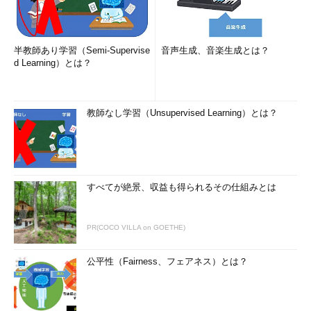
ョン力の高さ」が決め手になったと、北村氏は強調する。
「企業に紹介するときは、技術スキルや経験
などある程度のスペックがかなっていることが
半教師あり学習（Semi-Supervise
音声生成、音楽生成とは？
前提なので、技術力以外の部分が重要なポイン
d Learning）とは？
トになります。企業側が気にかけるのは、自分
の職務内容やスキルレベルをうまく説明できる
かとか、論理的に話せるかといった『コミュニ
教師なし学習（Unsupervised Learning）とは？
30歳前後でリーダ
ケーション能力』や、人への接し方、例えば人
ークラス、35歳で
に不快感を与えないとか、結局はそういう部分
大規模プロジェクト
のマネージャを経験
なのです。特にコンサルタントを目指すのなら
できればエンジニア
ば、以上の能力が欠けていたらスペックにマッ
として理想的なキャ
すべてが絶景、収益も得られるその仕組みとは
チしませんから」
リア
北村氏がコミュニケーション能力を見るために実践しているの
PR(COCO VILLA on GOETHE)
が、相談者に「プレゼンテーション」をしてもらうという手法。
自分の経験について話をしてもらうと、コミュニケーション能力
公平性（Fairness、フェアネス）とは？
の有無は一目瞭然だという。
「レジュメを見た後に本人のいままでの経験などを説明してい