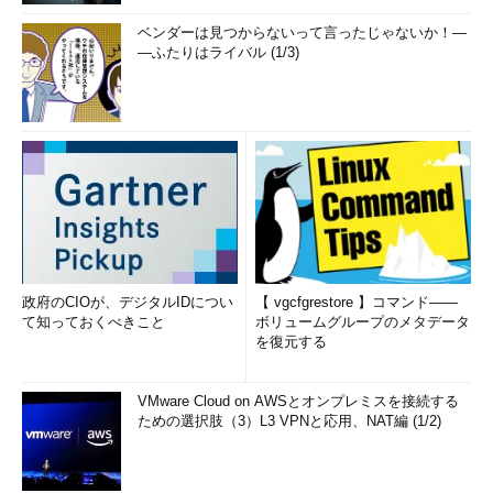
高いです。営業になると、インセンティブや能力給がプラスアル
ファされてくるので、その点、エンジニア時代よりもモチベーシ
ベンダーは見つからないって言ったじゃないか！―
―ふたりはライバル (1/3)
ョンが上がる人もいます」
マネジメント能力、英語力、コミュニケーション能力……転職
市場で、エンジニアにこれらの能力が求められているという現実
は、「エンジニア＝スペシャリスト」という時代が完全に過去の
ものとなりつつあることを告げている。
筆者紹介
東京エグゼクティブ・サーチ株式会社 チーフコンサルタント
政府のCIOが、デジタルIDについ
【 vgcfgrestore 】コマンド――
て知っておくべきこと
ボリュームグループのメタデータ
北村博之氏
を復元する
大学卒業後、国内化学メーカーで営業職、 その後外資系機
器メーカーでシステム管理を経験して現職へ。 IT.通信業界の
VMware Cloud on AWSとオンプレミスを接続する
ための選択肢（3）L3 VPNと応用、NAT編 (1/2)
エンジニアを中心にスカウトを行っている。