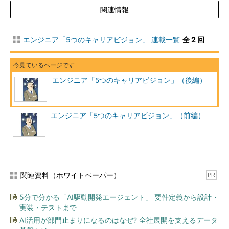
この中で最もハードルが高いのは金融系シス
関連情報
テム。なぜなら、銀行や証券といった金融の業
務知識をきっちり持っていないと、そもそもシ
エンジニア「5つのキャリアビジョン」 連載一覧
全 2 回
ステム設計などできないからだ。また、ちまた
では「下火」ともうわさされるERP関連の人材
もいまだに人気がある。
東京エグゼクティ
エンジニア「5つのキャリアビジョン」（後編）
ブ・サーチ
「確かにERP関連の求人件数は業界的には下
チーフコンサルタン
火といわれていますが、これから導入しようと
ト 北村博之氏
いう企業はたくさんあるので、人材ニーズも高
エンジニア「5つのキャリアビジョン」（前編）
いですね。特にニーズがあるのは、財務会計の分野と、生産や物
流、販売、在庫管理などの分野です」
もっとも、一口にERPといっても、SAP系が欲しいところもあ
ればOracle系が欲しい企業もある。その点、自分がどちらのシス
関連資料（ホワイトペーパー）
PR
テム導入の業務をやってきたかで、転職条件が大きく変わってく
る。
5分で分かる「AI駆動開発エージェント」 要件定義から設計・
実装・テストまで
「最近は会計系ファームのコンサルタントを希望する人も増え
AI活用が部門止まりになるのはなぜ? 全社展開を支えるデータ
ていますが、エンジニアのときにSAPでもOracleでもどちらでも