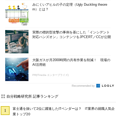
みにくいアヒルの子の定理（Ugly Duckling theore
m）とは？
実際の標的型攻撃の事例を基にした「インシデント
対応ハンズオン」コンテンツをJPCERT／CCが公開
大阪ガスが月2000時間の共有作業を削減！ 現場の
AI活用術
PR(ITmedia エンタープライズ)
Recommended by
自分戦略研究所 記事ランキング
富士通を抜いて2位に躍進したITベンダーは？ IT業界の就職人気企
業トップ20