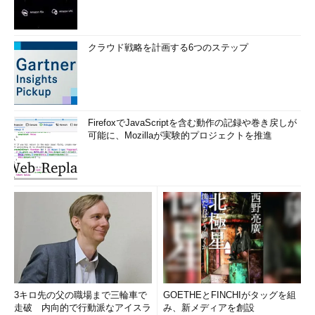
にまとめられる』『英語で交渉もできるし、会話もできる』とな
れば、外資系企業だけでなく、日本企業に転職する際にも有利で
す。TOEICでいうと、できれば800点。でも、700点くらいあれ
クラウド戦略を計画する6つのステップ
ば強みになるでしょう」
技術力や技術知識があり、英語力もあれば、5年後、10年後の
キャリアを考えるうえで、選択肢も広がってくる。最近も、コン
サルタント経験がないにもかかわらず、英語力を武器にエンジニ
FirefoxでJavaScriptを含む動作の記録や巻き戻しが
アからERPコンサルタントへ転職した人もいるという。実際の職
可能に、Mozillaが実験的プロジェクトを推進
務は自動車メーカーに対する生産管理のコンサルティングだ。
「その人はあるIT系コンサルティング会社のロンドン支店でエ
ンジニアをしており、『そろそろ日本に帰りたいので、どこかい
い会社はないでしょうか』と相談を受けました。エンジニアとし
ても非常に優秀で、スキル面での条件は満たしていたのですが、
紹介先が外資系ということで、スキルに加えて英語力のあること
が大きかったと思います。企業側も、『英語力のあることがプラ
スに働いた』と話していました。年齢は35歳くらいだったので
すが、わずか2回の面接ですんなりパスしました」
3キロ先の父の職場まで三輪車で
GOETHEとFINCHIがタッグを組
走破 内向的で行動派なアイスラ
み、新メディアを創設