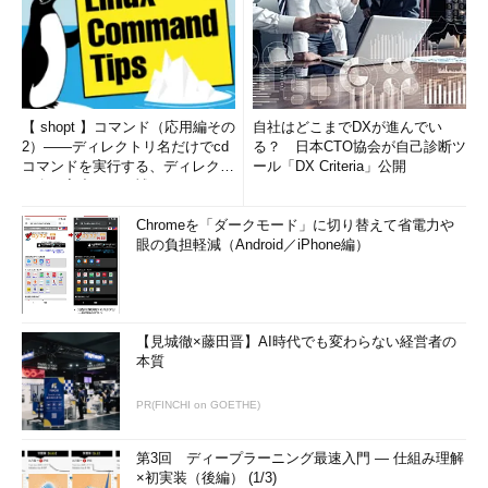
では、思い切って「起業」という選択肢はどうか。近年、エン
ジニア出身者が起業する例は多いが、現実はかなり厳しいよう
だ。
【 shopt 】コマンド（応用編その
自社はどこまでDXが進んでい
「エンジニアの方は、技術のことはもちろん詳しいし、そのう
2）――ディレクトリ名だけでcd
る？ 日本CTO協会が自己診断ツ
え、人脈もあり、経営を多少知っている人であれば、起業したく
コマンドを実行する、ディレクト
ール「DX Criteria」公開
リ名の入力ミスを補正...
なるのも自然な流れだと思います。ただ、ネットバブルの崩壊と
いう状況もあるが、人脈だけではそう簡単にお金にはならないの
Chromeを「ダークモード」に切り替えて省電力や
が現実です。起業に失敗して、当社に相談にくる方も増えていま
眼の負担軽減（Android／iPhone編）
す」
30歳から35歳までの間に勝負をかける！
【見城徹×藤田晋】AI時代でも変わらない経営者の
話を元に戻そう。冒頭で述べたとおり、「35歳で大規模プロ
本質
ジェクトのマネージャになる」のが、“現実的な選択”だとすれ
ば、「いま」一体何をしておけばいいのか。第一線で働くエンジ
PR(FINCHI on GOETHE)
ニアはまさに多忙を極める。毎日の業務に追われ、自分のキャリ
アをゆっくりと考える時間も取りにくいことだろう。
第3回 ディープラーニング最速入門 ― 仕組み理解
×初実装（後編） (1/3)