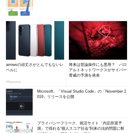
「できる限りマネジメントスキルを磨くようにするべきです。
担当レベルでプロジェクトに入ったとしても、自分に与えられた
仕事だけをやるのではなく、できるだけプロジェクト全体を意識
する姿勢が大事です。自分の職務領域だけ分かっていればいいと
いうのではない。これはリーダーがやることなのだけれども、プ
ロジェクトがどう進んでいくのか、それをいつも頭の中に入れな
がら、かつ理解してやっていくというのがすごく大切です」
例えば、人員、工期不足でボトルネックにハ
arrowsの頑丈さがとんでもないレ
将来は世論操作にも悪用？ パロ
マりそうなプロジェクトのメンバーとなった
ベルに
アルトネットワークスがサイバー
ら、そのようなときこそ「問題解決能力」を磨
脅威の予測を発表
くチャンスと考えたい。プロジェクトは、常に
PR(arrows)
「業務要件との隔たり」「スケジュール遅延」
Microsoft、「Visual Studio Code」の「November 2
や「コスト超過」といったリスクをはらんでい
自分の専門領域外の
019」リリースを公開
るからだ。
仕事でも、スタッフ
時代に吸収しておけ
プロジェクト・マネージャとして評価される
ばマネージャになっ
たときに生きる
要件には、プロジェクトの内容、規模などに加
プライバシーフリーク、就活サイト「内定辞退予
えて「難易度」が含まれる。最初は手探りでも構わないが、リー
測」で揺れる“個人スコア社会”到来の法的問題に斬
ダーのマネジメント手法を観察し、｢自分がリーダーだったら、