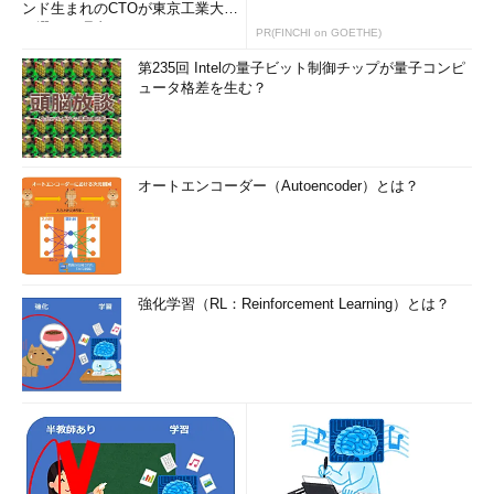
最近、北村氏のところを訪れる34、35歳の人の中には、「も
ンド生まれのCTOが東京工業大学
を選んだ理由 (1/2)
っと英語を勉強していればよかった……」と後悔する人も少なく
PR(FINCHI on GOETHE)
ないという。
第235回 Intelの量子ビット制御チップが量子コンピ
ュータ格差を生む？
コミュニケーション力が重視される時代
もともと、エンジニアにはスペシャリスト志向の強い人が多
い。しかし、これまで述べたように、今後求められる「エンジニ
オートエンコーダー（Autoencoder）とは？
ア像」は大きく変わりつつある。一エンジニアとして専門を究め
るつもりならまだしも、積極的に自分のキャリアを考えていくの
ならば、発想の転換が必要になってくる。
「これからのエンジニアはコミュニケーション能力が重要視さ
強化学習（RL：Reinforcement Learning）とは？
れてきます。例えばITコンサルタントなどは、そもそもコミュニ
ケーション能力がなければできません。顧客との折衝もどんどん
増えている中、コミュニケーション能力が非常に乏しい人は、ど
んな分野に行ったとしても不利です」
前段で紹介した英語力の高いエンジニアの場合も、単に英語が
うまいということだけでなく、「英語力を含めたコミュニケーシ