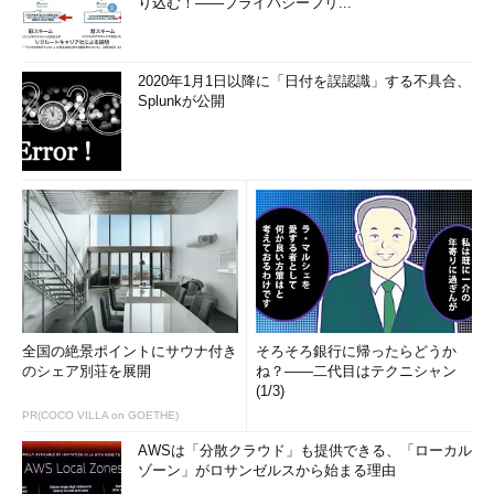
り込む！――プライバシーフリ...
こういう対策を講じる｣など、常にシミュレーションしておくと
いいだろう。
2020年1月1日以降に「日付を誤認識」する不具合、
このような積み重ねは後々必ず生きてくる。「問題解決能力」
Splunkが公開
や「調整能力」も次第に身に付いてくることだろう。逆にそうし
た姿勢で働いていなければ、数年後にプロジェクト・マネージャ
になってからメンバーを統括していくことができない。自分だけ
の職域に入り込まず、常に全体を見通していく。その姿勢がエン
ジニアとしてのキャリアを広げるきっかけになるのだ。
実際、35歳から40歳くらいで転職する場合、企業は完全にマ
ネージャとしての能力を見てくる。マネジメント能力の有無で、
最低1～2割は年収が変わってくることもある。そのうえで「英語
力」や「財務諸表」を読む能力があれば、ライバルに大きく差を
全国の絶景ポイントにサウナ付き
そろそろ銀行に帰ったらどうか
付けることが可能だ。北村氏が特に勧めるのが「英語力」のアッ
のシェア別荘を展開
ね？――二代目はテクニシャン
(1/3)
プだ。
PR(COCO VILLA on GOETHE)
「英語ができると転職活動はかなり有利になります。例えばエ
AWSは「分散クラウド」も提供できる、「ローカル
ンジニアで、『こういうシステム設計ならば英語でドキュメント
ゾーン」がロサンゼルスから始まる理由