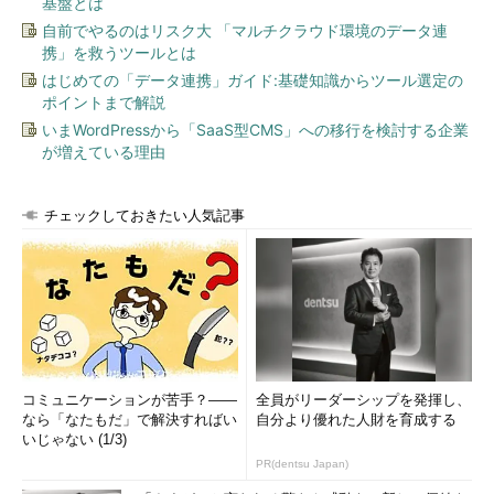
基盤とは
いいので、導入経験がないと厳しいですね。経験年数としては2
自前でやるのはリスク大 「マルチクラウド環境のデータ連
年程度あれば大丈夫です。応募者のレジュメを拝見し、SAPの導
携」を救うツールとは
入経験があったりすると、こちらからコンサルタントを勧めるこ
はじめての「データ連携」ガイド:基礎知識からツール選定の
ともあります。年齢的には30歳前後がベストです」
ポイントまで解説
いまWordPressから「SaaS型CMS」への移行を検討する企業
実は、こうしたコンサルタントの経験は、エンジニアとしての
が増えている理由
キャリアをブラッシュアップすることにもなる。
チェックしておきたい人気記事
「コンサルタントには業務知識、テクニカルなバックグラウン
ドの両方が不可欠です。コンサルタントとなるには業務知識が必
須なので、次第に経営的な部分が見えてくる。例えば24、25歳
から29歳までエンジニアとしてSAPの導入を経験した後、30歳
から今度はSAPのコンサルタントを経験し、業務知識を身に付け
る。そこに語学力がプラスアルファされていたりすると、35歳
ころには、非常に競争力のあるキャリアが積まれているわけで
す」
コミュニケーションが苦手？――
全員がリーダーシップを発揮し、
なら「なたもだ」で解決すればい
自分より優れた人財を育成する
いじゃない (1/3)
若手エンジニアに人気のコンサルタントは“狭き門”だが、必ず
PR(dentsu Japan)
しもコンサルタントにならなければ業務知識が習得できないわけ