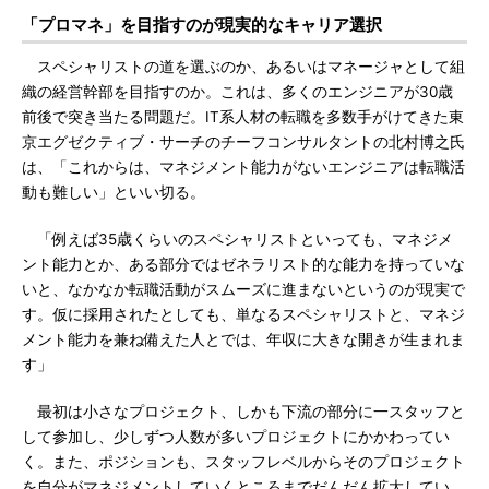
「プロマネ」を目指すのが現実的なキャリア選択
スペシャリストの道を選ぶのか、あるいはマネージャとして組
織の経営幹部を目指すのか。これは、多くのエンジニアが30歳
前後で突き当たる問題だ。IT系人材の転職を多数手がけてきた東
京エグゼクティブ・サーチのチーフコンサルタントの北村博之氏
は、「これからは、マネジメント能力がないエンジニアは転職活
動も難しい」といい切る。
「例えば35歳くらいのスペシャリストといっても、マネジメ
ント能力とか、ある部分ではゼネラリスト的な能力を持っていな
いと、なかなか転職活動がスムーズに進まないというのが現実で
す。仮に採用されたとしても、単なるスペシャリストと、マネジ
メント能力を兼ね備えた人とでは、年収に大きな開きが生まれま
す」
最初は小さなプロジェクト、しかも下流の部分に一スタッフと
して参加し、少しずつ人数が多いプロジェクトにかかわってい
く。また、ポジションも、スタッフレベルからそのプロジェクト
を自分がマネジメントしていくところまでだんだん拡大してい