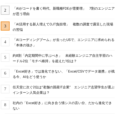
「AIがコードを書く時代、新職種FDEが需要増」 7割のエンジニア
が思う理由
「AI活用する新人増えてOJT負担増」 複数の調査で露呈した現場
の苦悩
「AIコーディングブーム」が去ったUSで、エンジニアに求められる
「本体の強さ」
約8割「内定期間中に学ぶべき」 未経験エンジニア自主学習のハ
ードル2位「モチベ維持」を超えた1位は？
「Excel好き」では進化できない、「Excel/CSVでデータ連携」が残
る今、AIをどう使うか
任天堂に次ぐ2位は“老舗の国産IT企業” エンジニア志望学生が選ぶ
インターン人気企業は？
社内の「Excel好き」に向き合う情シスの言い分、だから進化でき
ない