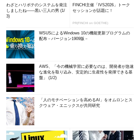
分の可能性を広げることを意識するべきだろう。
わざとハリボテのシステムを発注
FINCHI主催「IVS2026」トーク
しましたね――黒い三人の男 (1/
セッションが話題に！
「プロマネ」後のキャリアに必要な条件とは！？
3)
PR(FINCHI on GOETHE)
では、プロジェクト・マネージャまで上り詰めたとして、その
WSUSによるWindows 10の機能更新プログラムの
後のキャリアにはどのような展開があり得るだろうか。
配布－バージョン1909版－
まず考えられるのは、現在の会社にずっととどまるのか、それ
ともどこか別の会社に転職するのか、この二者択一だ。自分自身
の価値観にもよるだろうが、転職しながらキャリアアップしてい
AWS、「今の機械学習に必要なのは、開発者が急速
く方法もある。もし、いまの会社にまだまだ成長する余地があ
な進化を取り込み、安定的に生産性を発揮できる基
り、自分の能力で伸ばしていけるポジションにいるのであれば、
盤」 (1/2)
技術のバックグラウンドを持ちつつ経営幹部を目指す方法もあ
る。最近よくいわれる「CIO」という役職がこのパターンだ。
「人のモチベーションを高めるAI」をオムロンとス
ただ、社長を技術面からサポートするには、当然マネジメント
クウェア・エニックスが共同研究
自体も分かっていなければ務まらない。いずれにせよ、プロジェ
クト・マネージャにまで上り詰めた後、会社に残るかどうかは、
その企業が将来どうなるのかの見極めがポイントになる。いまの
日本では、CIOという職種のニーズはまだ少ないが、将来的に
は、必要に迫られる時期がくるだろう。