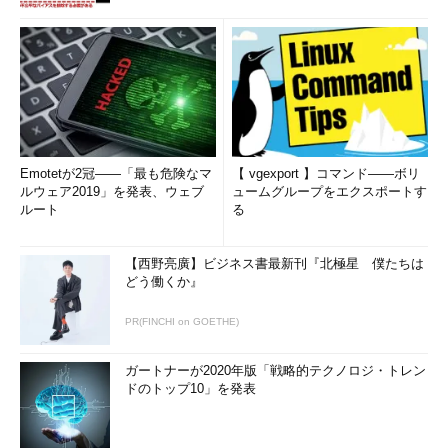
ただきますが、コミュニケーション能力の高い人は、説明するの
もうまい。余計なことはいわずに、要領良くしっかりと大事なポ
イントだけ押さえて話すことができる。この能力は、面接時にも
生きるし、そうなれば当然、面接にも通りやすくなります。先ほ
どの方の場合、仮に英語力が中級程度だったとしても、コミュニ
ケーション能力の高さだけでも、採用されたかもしれません。逆
に、コミュニケーション能力に乏しい人は、話がだらだらしてい
るだけでなく、あっちにいったりこっちにいったり（笑）。この
Emotetが2冠――「最も危険なマ
【 vgexport 】コマンド――ボリ
辺りを企業側も細かくチェックしていることを十分に意識してほ
ルウェア2019」を発表、ウェブ
ュームグループをエクスポートす
ルート
る
しいですね」
エンジニアからプリセールスへの転職も
【西野亮廣】ビジネス書最新刊『北極星 僕たちは
どう働くか』
従来のエンジニアの枠組みが変化しつつある中、最近は、「自
分は外に出て顧客と接する方が面白い」と、自ら希望してプリセ
PR(FINCHI on GOETHE)
ールスへと転職していくエンジニアも少なくないという。
ガートナーが2020年版「戦略的テクノロジ・トレン
「いわゆる技術営業というもので、実際、求人もあります。最
ドのトップ10」を発表
近では、インターネット電話の普及を受け、インターネットプロ
トコルにつながるような通信系の知識を持っている方のニーズが