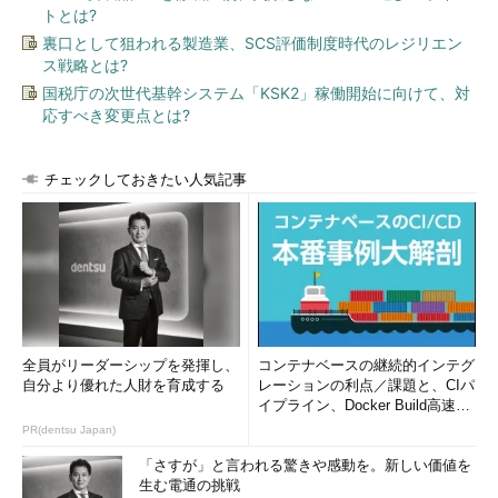
設定される（なお、Windows XP Home Editionでは、簡易ファイ
トとは?
ル共有しか利用できないため、通常の設定手順では、デフォルト
裏口として狙われる製造業、SCS評価制度時代のレジリエン
共有が作成されることはない）。
ス戦略とは?
国税庁の次世代基幹システム「KSK2」稼働開始に向けて、対
管理共有は、一握りの管理者が多くのコンピュータを管理する
応すべき変更点とは?
ような場面で、遠隔管理を可能にするために用意されたものだ。
管理共有を利用すると、管理者権限のあるユーザーに限ってハー
チェックしておきたい人気記事
ドディスクの内容に自由にアクセスできるため、例えば、ネット
ワーク経由でサーバやクライアントPCの任意のフォルダを参照
できるので、状態を確認したり設定を変更したりできるようにな
る。ハードディスクの内容を調べて、インストールされているア
プリケーション・ソフトの状況や、ファイルのバージョン情報を
調べるなどが可能になるわけだ。
例えば、マイクロソフトのシステム管理ソフトウェアである
全員がリーダーシップを発揮し、
コンテナベースの継続的インテグ
自分より優れた人財を育成する
レーションの利点／課題と、CIパ
Systems Management Server（SMS）やMicrosoft Operation
イプライン、Docker Build高速化
Manager（MOM）などは、管理共有を利用して遠隔管理を実現
のコツ (1/2...
PR(dentsu Japan)
している。
「さすが」と言われる驚きや感動を。新しい価値を
生む電通の挑戦
このように、LANで運用されているサーバであれば、管理共有