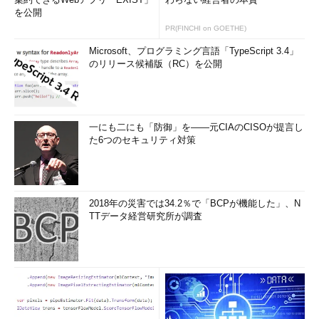
更する。
を公開
PR(FINCHI on GOETHE)
キー：
Microsoft、プログラミング言語「TypeScript 3.4」
HKEY_LOCAL_MACHINE\SYSTEM\CurrentControlSet
のリリース候補版（RC）を公開
\Services\Lanmanserver\parameters
ここに、クライアント向けWindows（NT Workstation、2000
Professional、XP Professional）では「AutoShareWks」という
一にも二にも「防御」を――元CIAのCISOが提言し
値が、Server向けWindows（NT Server、2000 Server）では
た6つのセキュリティ対策
「AutoShareServer」という名前のDWORD値を新規作成し、値
を「0」にする。値作成時の既定値が「0」なので、特に値は指定
しなくてよい。逆に、この値を「1」に設定すると、管理共有が
作成されるようになる。
2018年の災害では34.2％で「BCPが機能した」、N
TTデータ経営研究所が調査
ただしこうして管理共有を無効化すると、前挙のSMSやMOM
など、管理共有の存在を前提としているソフトウェアは正しく動
作しなくなる可能性があるということに注意が必要である。基本
的に管理共有の意図的な無効化は、インターネット向けのサーバ
などが主な対象になるだろう。