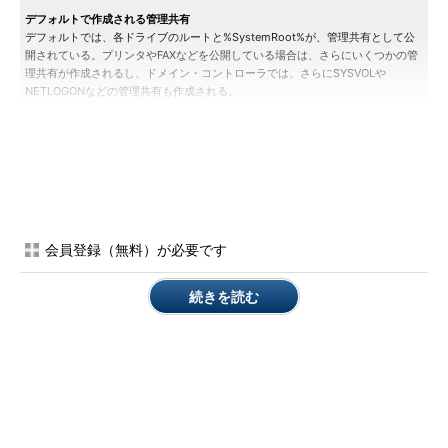
デフォルトで作成される管理共有
デフォルトでは、各ドライブのルートと%SystemRoot%が、管理共有として公
開されている。プリンタやFAXなどを公開している場合は、さらにいくつかの管
理共有が作成されるし、ドメイン・コントローラでは、さらにSYSVOLや
NETLOGONなどの管理共有も作成される。
［注意］
先の手順で表示させた共有資源の一覧には、隠し共有として
「IPC$」も表示されているが、これはプロセス間通信を行う
ために用意されているもので、管理共有には分類されない。こ
会員登録（無料）が必要です
の「IPC$」は、主として管理ツールのリモート接続などに利
用されている。「
TIPS―共有リソース・アクセス時にパスワ
続きを読む
ード入力を求められる「IPC$」とは？
」も参照。