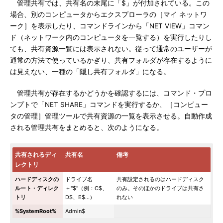
管理共有では、共有名の末尾に「$」が付加されている。この
場合、別のコンピュータからエクスプローラの［マイ ネットワ
ーク］を表示したり、コマンドラインから「NET VIEW」コマン
ド（ネットワーク内のコンピュータを一覧する）を実行したりし
ても、共有資源一覧には表示されない。従って通常のユーザーが
通常の方法で使っているかぎり、共有フォルダが存在するように
は見えない、一種の「隠し共有フォルダ」になる。
管理共有が存在するかどうかを確認するには、コマンド・プロ
ンプトで「NET SHARE」コマンドを実行するか、［コンピュー
タの管理］管理ツールで共有資源の一覧を表示させる。自動作成
される管理共有をまとめると、次のようになる。
共有されるディ
共有名
備考
レクトリ
ハードディスクの
ドライブ名
共有設定されるのはハードディスク
ルート・ディレク
＋"$"（例：C$、
のみ。そのほかのドライブは共有さ
トリ
D$、E$…）
れない
%SystemRoot%
Admin$