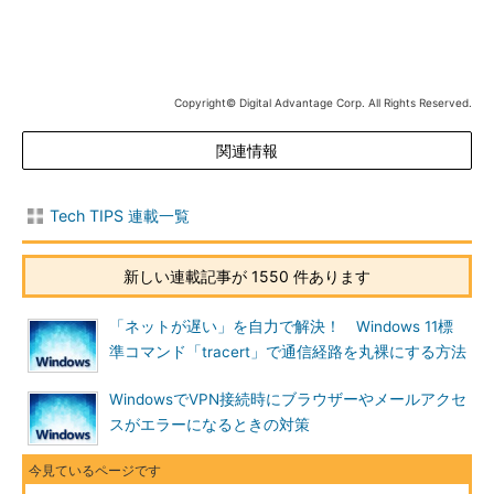
Copyright© Digital Advantage Corp. All Rights Reserved.
デフォルト共有のプロパティ
Cドライブのルート・ディレクトリに設定されたデ
関連情報
フォルト共有の情報を表示したところ。Windows
NT／2000では最初から、Windows XP Professio
nalでは簡易ファイル共有を無効にすると、すべて
Tech TIPS 連載一覧
のハードディスクのルートとWindowsのフォルダ
が管理用に共有設定され、Administratorsグルー
プのメンバーだけがアクセス可能になる。
新しい連載記事が 1550 件あります
（1）
こちらを選択すれば、管理共有を停止させ
ることが可能。
「ネットが遅い」を自力で解決！ Windows 11標
（2）
共有名の末尾に「$」が付いている場合に
は、一種の「隠し共有フォルダ」になり、ほかの
準コマンド「tracert」で通信経路を丸裸にする方法
コンピュータが通常の方法でブラウズしても表示
されない。
WindowsでVPN接続時にブラウザーやメールアクセ
（3）
コメントは、すべて「Default Share」と
スがエラーになるときの対策
自動設定されている。
（4）
通常はこのボタンから共有フォルダのア
クセス権を設定できるのだが、管理共有について
は、共有を維持したままで設定を変更することは