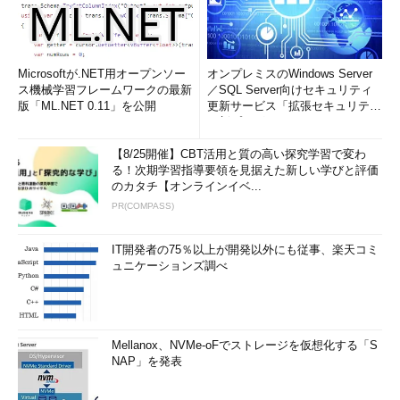
■この記事と関連性の高い別の記事
簡易ファイルの共有機能を利用する
（TIPS）
Windowsで共有ファイルを現在使用しているユーザーを
Microsoftが.NET用オープンソー
オンプレミスのWindows Server
特定する方法
（TIPS）
ス機械学習フレームワークの最新
／SQL Server向けセキュリティ
コマンド・プロンプトでファイル共有を管理する
版「ML.NET 0.11」を公開
更新サービス「拡張セキュリティ
更新プログ...
（TIPS）
レガシーWindowsからはアクセスできない共有リソース
【8/25開催】CBT活用と質の高い探究学習で変わ
を作成する
（TIPS）
る！次期学習指導要領を見据えた新しい学びと評価
のカタチ【オンラインイベ...
permcopyコマンドで共有フォルダのアクセス権をコピー
PR(COMPASS)
する
（TIPS）
WSHでログオン時に共有フォルダを設定する
（TIPS）
IT開発者の75％以上が開発以外にも従事、楽天コミ
ュニケーションズ調べ
「
Tech TIPS
」
Mellanox、NVMe-oFでストレージを仮想化する「S
NAP」を発表