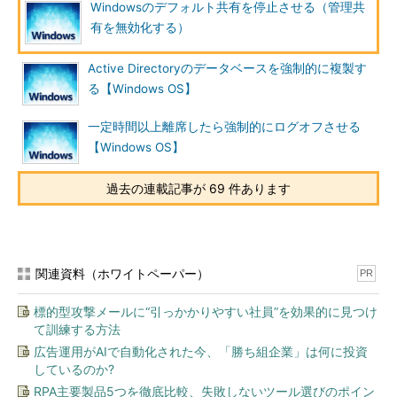
Windowsのデフォルト共有を停止させる（管理共
できない（エラーが表示される）。
有を無効化する）
Windows NTとWindows 2000では、すべての製品で、OSのセ
Active Directoryのデータベースを強制的に複製す
ットアップが完了した時点で管理共有が自動作成される。それに
る【Windows OS】
対し、Windows XPでは、利用形態によって管理共有の有無が異
一定時間以上離席したら強制的にログオフさせる
なる。
【Windows OS】
ドメインに参加した状態で運用されているWindows XP
Professionalについては、Windows NT／2000と同様、管理共有
過去の連載記事が 69 件あります
が自動的に設定される。それに対し、ドメインに参加せずにワー
クグループ環境、あるいはスタンドアロンで運用されている
Windows XP Professionalでは、初期設定では「簡易ファイル共
有」が有効になっており、この状態では管理共有は作成されてい
関連資料（ホワイトペーパー）
PR
ない。
標的型攻撃メールに“引っかかりやすい社員”を効果的に見つけ
簡易ファイル共有が有効になっている場合、エクスプローラで
て訓練する方法
［ツール］－［オプション］を選択して、［表示］タブの［詳細
広告運用がAIで自動化された今、「勝ち組企業」は何に投資
設定］リストボックスにある「簡易ファイルの共有を使用する］
しているのか?
チェック・ボックスをオフにすると、自動的にデフォルト共有が
RPA主要製品5つを徹底比較、失敗しないツール選びのポイン