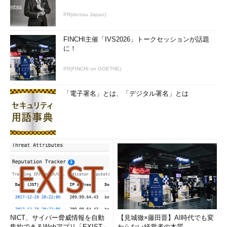
は便利な場合もある。しかし、インターネットに直結した状態で
PR(dentsu Japan)
運用され、常に不正侵入の脅威にさらされているサーバでは、管
理上の利便性が低下するとしても、管理共有などは禁止して、安
FINCHI主催「IVS2026」トークセッションが話題
全性を高めたいと考えるだろう（クラッカーは、管理共有の存在
に！
を知っている）。万一、管理者権限を持つユーザーのパスワード
が不正侵入者に知られれば、すべてのハードディスクのルート・
PR(FINCHI on GOETHE)
ディレクトリに接続した上で、自由にファイルの書き替えや破壊
を行えてしまう。サブフォルダにリモート接続する場合と異な
「電子署名」とは、「デジタル署名」とは
り、ルート・フォルダへの接続では、ディスク内のすべてのファ
イルやフォルダにアクセスできる。
前述したとおり、共有のプロパティ画面で管理共有を停止させ
ることもできるが、その後でServerサービスの再起動、あるいは
コンピュータの再起動を行うと、再び自動的に管理共有が設定さ
れてしまう。再起動などを行っても、常に管理共有を無効化する
ためには、別の対策が必要になる。
操作方法
NICT、サイバー脅威情報を自動
【見城徹×藤田晋】AI時代でも変
管理共有を完全に停止させるには、以下のレジストリの値を変
集約できるWebアプリ「EXIST」
わらない経営者の本質