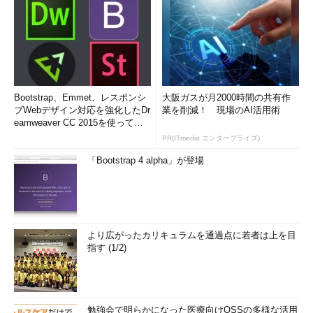
Bootstrap、Emmet、レスポンシ
大阪ガスが月2000時間の共有作
ブWebデザイン対応を強化したDr
業を削減！ 現場のAI活用術
eamweaver CC 2015を使って
み...
PR(ITmedia エンタープライズ)
「Bootstrap 4 alpha」が登場
より広がったカリキュラムを通過点に若者は上を目
指す (1/2)
勉強会で明らかになった医療向けOSSの多様な活用