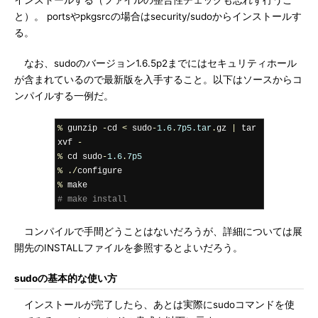
インストールする（ファイルの整合性チェックも忘れず行うこ
と）。 portsやpkgsrcの場合はsecurity/sudoからインストールす
る。
なお、sudoのバージョン1.6.5p2までにはセキュリティホール
が含まれているので最新版を入手すること。以下はソースからコ
ンパイルする一例だ。
%
 gunzip 
-
cd 
<
 sudo
-
1.6
.
7p5.tar
.
gz 
|
 tar 
xvf 
-
%
 cd sudo
-
1.6
.
7p5
%
./
%
# make install
コンパイルで手間どうことはないだろうが、詳細については展
開先のINSTALLファイルを参照するとよいだろう。
sudoの基本的な使い方
インストールが完了したら、あとは実際にsudoコマンドを使