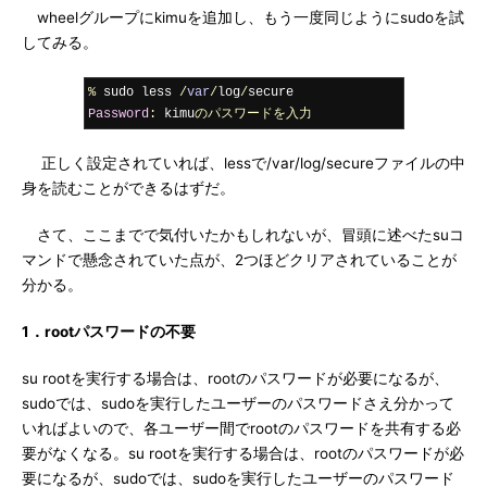
wheelグループにkimuを追加し、もう一度同じようにsudoを試
してみる。
%
 sudo less 
/
var
/
log
/
Password
:
 kimu
のパスワードを入力
正しく設定されていれば、lessで/var/log/secureファイルの中
身を読むことができるはずだ。
さて、ここまでで気付いたかもしれないが、冒頭に述べたsuコ
マンドで懸念されていた点が、2つほどクリアされていることが
分かる。
1．rootパスワードの不要
su rootを実行する場合は、rootのパスワードが必要になるが、
sudoでは、sudoを実行したユーザーのパスワードさえ分かって
いればよいので、各ユーザー間でrootのパスワードを共有する必
要がなくなる。su rootを実行する場合は、rootのパスワードが必
要になるが、sudoでは、sudoを実行したユーザーのパスワード