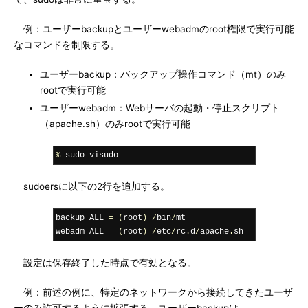
例：ユーザーbackupとユーザーwebadmのroot権限で実行可能
なコマンドを制限する。
ユーザーbackup：バックアップ操作コマンド（mt）のみ
rootで実行可能
ユーザーwebadm：Webサーバの起動・停止スクリプト
（apache.sh）のみrootで実行可能
%
 sudo visudo
sudoersに以下の2行を追加する。
backup ALL 
=
(
root
)
/
bin
/
mt

webadm ALL 
=
(
root
)
/
etc
/
rc
.
d
/
apache
.
sh
設定は保存終了した時点で有効となる。
例：前述の例に、特定のネットワークから接続してきたユーザ