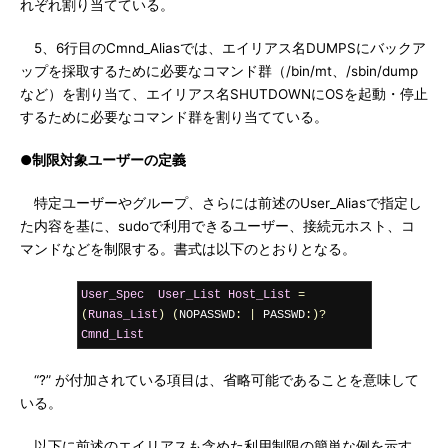
れぞれ割り当てている。
5、6行目のCmnd_Aliasでは、エイリアス名DUMPSにバックア
ップを採取するために必要なコマンド群（/bin/mt、/sbin/dump
など）を割り当て、エイリアス名SHUTDOWNにOSを起動・停止
するために必要なコマンド群を割り当てている。
●制限対象ユーザーの定義
特定ユーザーやグループ、さらには前述のUser_Aliasで指定し
た内容を基に、sudoで利用できるユーザー、接続元ホスト、コ
マンドなどを制限する。書式は以下のとおりとなる。
User_Spec
User_List
Host_List
=
(
Runas_List
)
(
NOPASSWD
:
|
 PASSWD
:)?
Cmnd_List
“?” が付加されている項目は、省略可能であることを意味して
いる。
以下に前述のエイリアスも含めた利用制限の簡単な例を示す。