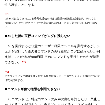
性も増すことになる。
＊1
telnetではなくsshによる暗号化通信を行えば盗聴の危険性も減るが、それでも
rootのパスワードがネットワーク上に流れるのは、あまり気持のよいものではな
い。
●suした後の実行コマンドがログに残らない
suを実行すると任意のユーザー権限でシェルを実行するが、シ
ェルを実行した後の各コマンドの実行履歴がログに残らない。例
えば、いつだれがroot権限でそのコマンドを実行したのかが特定
できない。
＊2
＊2
アカウンティング機能を使えばある程度は残せる。アカウンティング機能について
は次回説明する。
●コマンド単位で権限を制限できない
suコマンドは、特定コマンドのみsuの実行を許したり、禁止し
たりすることができない。例えばsu rootすると、スイッチした