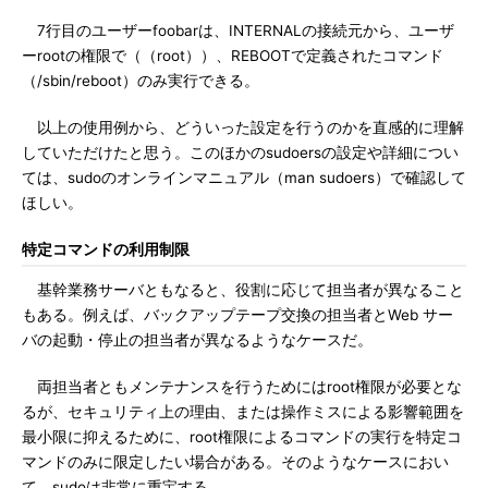
7行目のユーザーfoobarは、INTERNALの接続元から、ユーザ
ーrootの権限で（（root））、REBOOTで定義されたコマンド
（/sbin/reboot）のみ実行できる。
以上の使用例から、どういった設定を行うのかを直感的に理解
していただけたと思う。このほかのsudoersの設定や詳細につい
ては、sudoのオンラインマニュアル（man sudoers）で確認して
ほしい。
特定コマンドの利用制限
基幹業務サーバともなると、役割に応じて担当者が異なること
もある。例えば、バックアップテープ交換の担当者とWeb サー
バの起動・停止の担当者が異なるようなケースだ。
両担当者ともメンテナンスを行うためにはroot権限が必要とな
るが、セキュリティ上の理由、または操作ミスによる影響範囲を
最小限に抑えるために、root権限によるコマンドの実行を特定コ
マンドのみに限定したい場合がある。そのようなケースにおい
て、sudoは非常に重宝する。