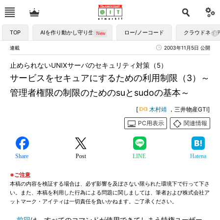
TOP
AIを作り動かし守り生かす
ロー/ノーコード
クラウドネイ
連載
2003年11月5日 公開
止められないUNIXサーバのセキュリティ対策（5）
サービスをセキュアにするための利用制限（3）～
管理者権限の制限のためのsuとsudoの基本～
[
木村靖
，三井物産GTI]
PC用表示
関連情報
Share
Post
LINE
Hatena
※ご注意
本稿の内容を検証する場合は、必ず影響を及ぼさない限られた環境下で行って下さ
い。また、本稿を利用した行為による問題に関しましては、筆者および株式会社ア
ットマーク・アイティは一切責任を負いかねます。ご了承ください。