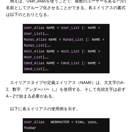
例えば、User_Aliasを使うことで、複数のユーザーをある1つの
名前としてグループ化させることができる。各エイリアスの書式
は以下のとおりとなる。
User_Alias
 NAME 
=
User_List
[:
 NAME 
=
User_List
]……
Runas_Alias
 NAME 
=
Runas_List
[:
 NAME 
=
Runas_List
]……
Host_Alias
 NAME 
=
Host_List
[:
 NAME 
=
Host_List
]……
Cmnd_Alias
 NAME 
=
Cmnd_List
[:
 NAME 
=
Cmnd_List
]……
エイリアスタイプや定義エイリアス（NAME）は、大文字のA-
Z、数字、アンダーバー（_）を使用する。そして先頭文字は必ず
A～Zで始まる必要がある。
以下に各エイリアスの使用例を示す。
User_Alias
   WEBMASTER 
=
 kimu
,
 yasu
,