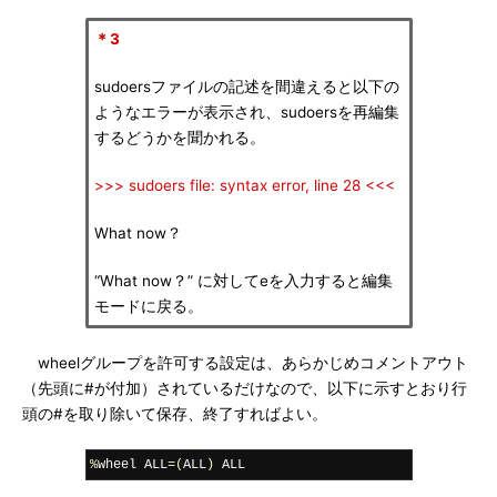
＊3
sudoersファイルの記述を間違えると以下の
ようなエラーが表示され、sudoersを再編集
するどうかを聞かれる。
>>> sudoers file: syntax error, line 28 <<<
What now？
“What now？” に対してeを入力すると編集
モードに戻る。
wheelグループを許可する設定は、あらかじめコメントアウト
（先頭に#が付加）されているだけなので、以下に示すとおり行
頭の#を取り除いて保存、終了すればよい。
%
wheel ALL
=(
ALL
)
 ALL