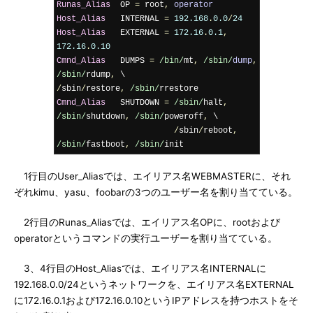
Runas_Alias
  OP 
=
 root
,
operator
Host_Alias
   INTERNAL 
=
192.168
.
0.0
/
24
Host_Alias
   EXTERNAL 
=
172.16
.
0.1
,
172.16
.
0.10
Cmnd_Alias
   DUMPS 
=
/bin/
mt
,
/sbin/
dump
,
/sbin/
rdump
,
 \                      
/
sbin
/
restore
,
/sbin/
Cmnd_Alias
   SHUTDOWN 
=
/sbin/
halt
,
/sbin/
shutdown
,
/sbin/
poweroff
,
 \

/
sbin
/
reboot
,
/sbin/
fastboot
,
/sbin/
init
1行目のUser_Aliasでは、エイリアス名WEBMASTERに、それ
ぞれkimu、yasu、foobarの3つのユーザー名を割り当てている。
2行目のRunas_Aliasでは、エイリアス名OPに、rootおよび
operatorというコマンドの実行ユーザーを割り当てている。
3、4行目のHost_Aliasでは、エイリアス名INTERNALに
192.168.0.0/24というネットワークを、エイリアス名EXTERNAL
に172.16.0.1および172.16.0.10というIPアドレスを持つホストをそ