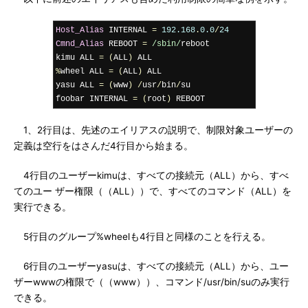
Host_Alias
 INTERNAL 
=
192.168
.
0.0
/
24
Cmnd_Alias
 REBOOT 
=
/sbin/
reboot

kimu ALL 
=
(
ALL
)
%
wheel ALL 
=
(
ALL
)
 ALL

yasu ALL 
=
(
www
)
/
usr
/
bin
/
su

foobar INTERNAL 
=
(
root
)
 REBOOT
1、2行目は、先述のエイリアスの説明で、制限対象ユーザーの
定義は空行をはさんだ4行目から始まる。
4行目のユーザーkimuは、すべての接続元（ALL）から、すべ
てのユー ザー権限（（ALL））で、すべてのコマンド（ALL）を
実行できる。
5行目のグループ%wheelも4行目と同様のことを行える。
6行目のユーザーyasuは、すべての接続元（ALL）から、ユー
ザーwwwの権限で（（www））、コマンド/usr/bin/suのみ実行
できる。