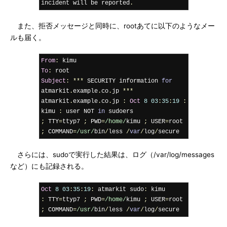
incident will be reported
.
また、拒否メッセージと同時に、rootあてに以下のようなメー
ルも届く。
From
:
To
:
Subject
:
***
 SECURITY information 
for
atmarkit
.
example
.
co
.
jp 
***
atmarkit
.
example
.
co
.
jp 
:
Oct
8
03
:
35
:
19
:
kimu 
:
 user NOT 
in
;
 TTY
=
ttyp7 
;
 PWD
=
/home/
kimu 
;
 USER
=
root 
;
 COMMAND
=
/usr/
bin
/
less 
/
var
/
log
/
secure
さらには、sudoで実行した結果は、ログ（/var/log/messages
など）にも記録される。
Oct
8
03
:
35
:
19
:
 atmarkit sudo
:
:
 TTY
=
ttyp7 
;
 PWD
=
/home/
kimu 
;
 USER
=
root 
;
 COMMAND
=
/usr/
bin
/
less 
/
var
/
log
/
secure