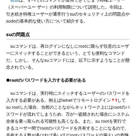
前回
は、すべてのコマンドが使用できてしまう特権ユーザー
（スーパーユー ザー）の利用制限について説明した。今回は、
引き続き特権ユーザーが通常行うsuのセキュリティ上の問題点や
sudoの基本的な使い方について紹介する。
suの問題点
suコマンドは、再ログインになしにrootに限らず任意のユーザ
ーにスイッチすることができるという、とても便利なコマンド
だ。しかし、そんなsuコマンドには、以下に示すようなことが懸
念されている。
●rootのパスワードを入力する必要がある
suコマンドは、実行時にスイッチするユーザーのパスワードを
入力する必要がある。例えばtelnetでリモートログイン
＊1
して
su rootした場合、当然のことながらネットワーク上にはrootのパ
スワードが流れてしまうため、万が一盗聴された場合にシステム
全体を乗っ取られる可能性も高くなる。また、su rootを実行で
きるユーザー間でrootのパスワードを共有することになるので、
共有する人数が多ければ多いほどrootパスワードの漏えいの危険