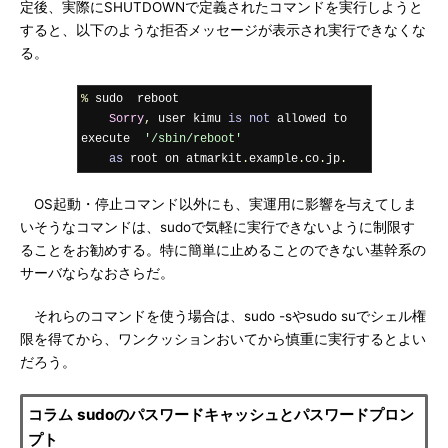
定後、実際にSHUTDOWNで定義されたコマンドを実行しようと
すると、以下のような拒否メッセージが表示され実行できなくな
る。
%
 sudo  reboot

Sorry
,
 user kimu 
is
not
 allowed to 
execute  
'/sbin/reboot'
as
 root on atmarkit
.
example
.
co
.
jp
.
OS起動・停止コマンド以外にも、実運用に影響を与えてしま
いそうなコマンドは、sudoで気軽に実行できないように制限す
ることをお勧めする。特に簡単に止めることのできない基幹系の
サーバならなおさらだ。
それらのコマンドを使う場合は、sudo -sやsudo suでシェル権
限を得てから、ワンクッションおいてから慎重に実行するとよい
だろう。
コラム sudoのパスワードキャッシュとパスワードプロン
プト