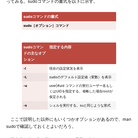
ってみる。sudoコマンドの書式を以下に示す。
sudoコマンドの書式
sudo［オプション］コマンド
sudoコマン
指定する内容
ドの主なオプ
ション
-l
現在の設定状況を表示
-L
sudoのデフォルト設定値（変数）を表示
-u
user|#uid コマンドの実行ユーザー名もし
くはUIDを指定する。省略した場合rootが
仮定される
-s
シェルを実行する。suと同じような形式
ここで説明した以外にもいくつかオプションがあるので、man
sudoで確認しておくとよいだろう。