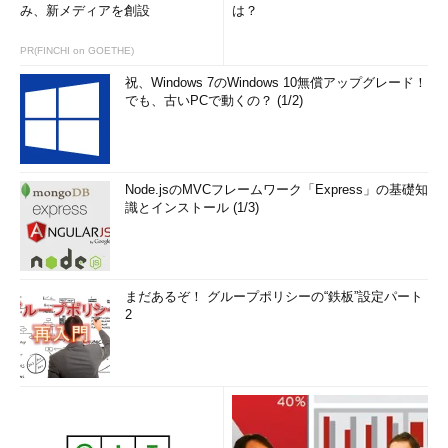
み、新メディアを創設
は？
PR(FINCHI on GOETHE)
祝、Windows 7のWindows 10無償アップグレード！
でも、古いPCで動くの？ (1/2)
Node.jsのMVCフレームワーク「Express」の基礎知
識とインストール (1/3)
まだあるぞ！ グループポリシーの“鉄板”設定パート
2