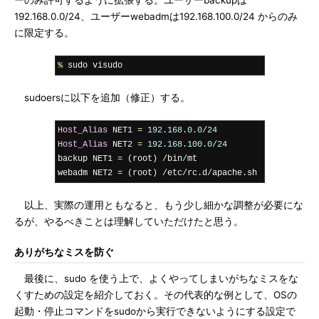
ーのみ許可するように拡張する。ユーザーbackupは
192.168.0.0/24、ユーザーwebadmは192.168.100.0/24 からのみ
に限定する。
%
 sudo visudo
sudoersに以下を追加（修正）する。
Host_Alias
 NET1 
=
192.168
.
0.0
/
24
Host_Alias
 NET2 
=
192.168
.
100.0
/
24
backup NET1 
=
(
root
)
/
bin
/
mt

webadm NET2 
=
(
root
)
/
etc
/
rc
.
d
/
apache
.
sh
以上、実際の運用ともなると、もう少し細かな調整が必要にな
るが、やるべきことは理解していただけたと思う。
ありがちなミスを防ぐ
最後に、sudo を使う上で、よくやってしまいがちなミスをな
くすための設定を紹介しておく。その代表的な例として、OSの
起動・停止コマンドをsudoから実行できないようにする設定で