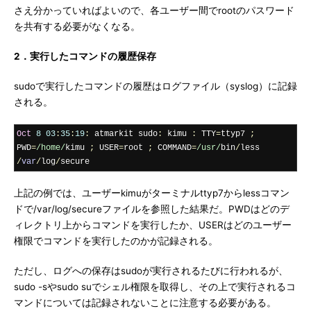
さえ分かっていればよいので、各ユーザー間でrootのパスワード
を共有する必要がなくなる。
2．実行したコマンドの履歴保存
sudoで実行したコマンドの履歴はログファイル（syslog）に記録
される。
Oct
8
03
:
35
:
19
:
 atmarkit sudo
:
 kimu 
:
 TTY
=
ttyp7 
;
PWD
=
/home/
kimu 
;
 USER
=
root 
;
 COMMAND
=
/usr/
bin
/
less 
/
var
/
log
/
secure
上記の例では、ユーザーkimuがターミナルttyp7からlessコマン
ドで/var/log/secureファイルを参照した結果だ。PWDはどのデ
ィレクトリ上からコマンドを実行したか、USERはどのユーザー
権限でコマンドを実行したのかが記録される。
ただし、ログへの保存はsudoが実行されるたびに行われるが、
sudo -sやsudo suでシェル権限を取得し、その上で実行されるコ
マンドについては記録されないことに注意する必要がある。