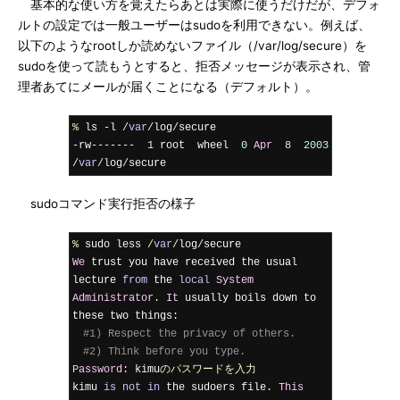
基本的な使い方を覚えたらあとは実際に使うだけだが、デフォ
ルトの設定では一般ユーザーはsudoを利用できない。例えば、
以下のようなrootしか読めないファイル（/var/log/secure）を
sudoを使って読もうとすると、拒否メッセージが表示され、管
理者あてにメールが届くことになる（デフォルト）。
%
 ls 
-
l 
/
var
/
log
/
-
rw
-------
1
 root  wheel  
0
Apr
8
2003
/
var
/
log
/
secure
sudoコマンド実行拒否の様子
%
 sudo less 
/
var
/
log
/
We
 trust you have received the usual 
lecture 
from
 the 
local
System
Administrator
.
It
 usually boils down to 
these two things
:
#1) Respect the privacy of others.
#2) Think before you type. 
Password
:
 kimu
のパスワードを入力
kimu 
is
not
in
 the sudoers file
.
This