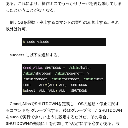
ある。これにより、操作ミスでうっかりサーバを再起動してしま
ったということがなくなる。
例：OSを起動・停止するコマンドの実行のみ禁止する。それ
以外は許可。
%
 sudo visudo
sudoers に以下を追加する。
Cmnd_Alias
 SHUTDOWN 
=
/sbin/
halt
,
/sbin/
shutdown
,
/sbin/
poweroff
,
 \                   
/
sbin
/
reboot
,
/sbin/
fastboot
,
/sbin/
init

root    ALL
=(
ALL
)
 ALL
,
!
%
wheel  ALL
=(
ALL
)
 ALL
,
!
SHUTDOWN
Cmnd_AliasでSHUTDOWNを定義し、OSの起動・停止に関す
るコマンドを グループ化する。後はグループ化したSHUTDOWN
をsudoで実行できないように設定するだけだ。その場合、
SHUTDOWNの先頭に！を付加して“否定”にする必要がある。設