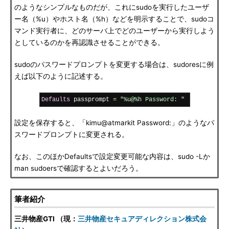
のようなシンプルなものだが、これにsudoを実行したユーザ
ー名（%u）やホスト名（%h）などを明示することで、sudoコ
マンド実行者に、どのサーバ上でどのユーザーから実行しよう
としているのかを再認識させることができる。
sudoのパスワードプロンプトを変更する場合は、sudoresに例
えば以下のように記述する。
Defaults
 passprompt 
=
"%u@%h Password: "
設定を保存すると、「kimu@atmarkit Password:」のようなパ
スワードプロンプトに変更される。
なお、このほかDefaultsで設定変更可能な内容は、sudo -Lか
man sudoersで確認するとよいだろう。
筆者紹介
三井物産GTI （現：
三井物産セキュアディレクション株式会