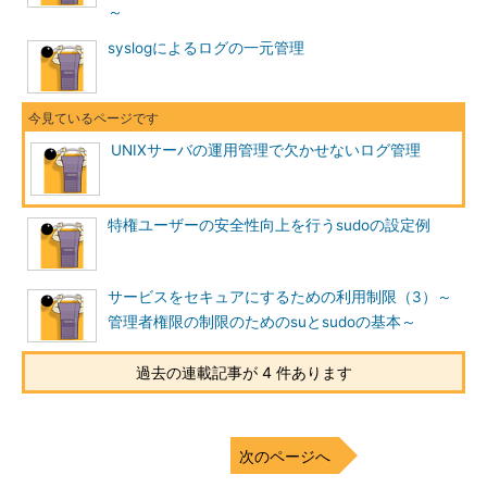
～
後者は、前者のsyslogのようなログ専用サービスに出力を任せ
るのではなく、自分自身でログをファイルに保存する。この方法
syslogによるログの一元管理
は、syslogとは異なる形式でログに保存したい場合や、Webサー
バのApache
＊1
など、ログファイルへの書き込みが頻発する、処
理数の多いサービスで用いられている。
UNIXサーバの運用管理で欠かせないログ管理
＊1
設定によりApacheもsyslogに出力することは可能だが、アクセスが頻発するサイ
トの場合はあまりお勧めできない。
特権ユーザーの安全性向上を行うsudoの設定例
本稿では、前者のsyslogを中心に説明する。
syslogの設定内容を理解する
サービスをセキュアにするための利用制限（3）～
管理者権限の制限のためのsuとsudoの基本～
UNIXサーバ管理者は、syslogが、どういった内容を、どこに
出力するのかを把握しておく必要がある。そのためには、まず
過去の連載記事が 4 件あります
syslogで設定されている内容自体を理解することから始める。
syslogの仕組み
次のページへ
前述のとおり、syslog（
RFC3196
）は、もともとsendmail用の