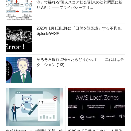
測」で揺れる“個人スコア社会”到来の法的問題に斬
alert
システムの破壊など、緊急に対処すべき状態
り込む！――プライバシーフリ...
crit
ハードウェアのデバイスエラーなど、危険な状態
err
一般的なエラー
2020年1月1日以降に「日付を誤認識」する不具合、
warning
警告レベルの場合
Splunkが公開
notice
エラーではないが、対処した方がよい状態
info
通常のメッセージ
debug
詳細メッセージ。プログラムのデバッグなどで利用する
そろそろ銀行に帰ったらどうかね？――二代目はテ
*
すべてのpriority
クニシャン (1/3)
none
指定したfacilityを除外（例：mailのfacilityを除外する場合は、
mail.noneを指定）
表3 syslogのpriority
※注
設定する値は、UNIXシステムによって異なる場合があるので、詳細は、オ
ンラインマニュアル（syslog（3））で確認すること。
ログの出力先
syslog.confの右辺では、facilityとpriorityで定義したログの内容
を、どこに出力するかを定義する。出力先は表4のとおりとな