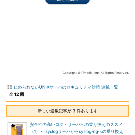
xferlog
ftp
/var/log
syslog（3）
access_log
Apacheのアクセスログ
/var/log/httpd
httpd
error_log
Apacheのエラーログ
/var/log/httpd
httpd
表1 UNIXの主なログ
※注
login（1）、syslog（3）の（1）や（3）は、オンラインマニュアルの番
号を表している。manコマンドを使って参照する場合は、man 1 login、man 3
syslogのようにする。
syslogとプログラムの出力するログ
前述のとおり、UNIXのログの出力方法は、ログ制御システム
Copyright © ITmedia, Inc. All Rights Reserved.
（syslog）を介して出力する方法と、プログラム自身が出力する
方法に大別される。
止められないUNIXサーバのセキュリティ対策 連載一覧
全 12 回
前者のsyslogは、もともとはメールサーバプログラムの
sendmail
用として開発されたものだが、それが広く浸透し、いま
新しい連載記事が 3 件あります
ではUNIXにおいて当たり前のように利用されるまでになった。
表1でも示したとおり、UNIXログの大半は、このsyslogによって
安全性の高いログ・サーバへの乗り換えのススメ
制御・出力されている。
（1）～ syslogサーバからsyslog-ngへの乗り換え