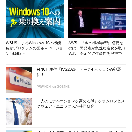
facility.priority 1個以上のタブ（TAB） ログの出力
先
左辺のfacilityとpriorityは、ドット（.）で区切る。1つの出力先
に、facilityとpriorityを複数指定する場合は、セミコロン（;）で
区切る必要がある。
WSUSによるWindows 10の機能
AWS、「今の機械学習に必要な
facility
.
priority
;
facility
.
priority
;……
更新プログラムの配布－バージョ
のは、開発者が急速な進化を取り
ン1909版－
込み、安定的に生産性を発揮でき
る基盤」 (1/2)
また、「facility.priority」と「ログの出力先」は、必ずタブ
（TAB）で区切る必要がある。最近では、空白も指定可能な
FINCHI主催「IVS2026」トークセッションが話題
syslogdもあるが、いらぬトラブルを招かないために
に！
も、“syslog.confはタブ（TAB）で区切る”と覚えておくとよいだ
PR(FINCHI on GOETHE)
ろう。
facility（機能）とpriority（重要度）を理解する
「人のモチベーションを高めるAI」をオムロンとス
クウェア・エニックスが共同研究
syslogを理解するうえで必ず避けて通れないのが、facilityと
priorityの設定項目だ。このfacilityとpriorityの値を調整すること
で、意図したログの内容を、特定の出力先に出力することが可能
になる。