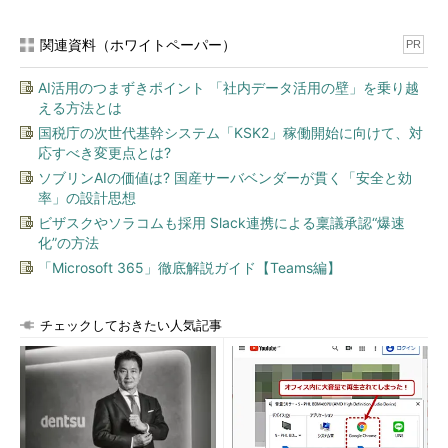
ログ制御システムとして開発されたもので、現在広く浸透してい
るsyslogは、BSD版がオリジナルとなっている。
関連資料（ホワイトペーパー）
PR
syslogのおおまかなデータの流れを図1に示す。
AI活用のつまずきポイント 「社内データ活用の壁」を乗り越
える方法とは
国税庁の次世代基幹システム「KSK2」稼働開始に向けて、対
応すべき変更点とは?
ソブリンAIの価値は? 国産サーバベンダーが貫く「安全と効
率」の設計思想
ビザスクやソラコムも採用 Slack連携による稟議承認“爆速
図1 syslogのデータの流れ
化”の方法
図1に示すとおり、外部サーバからのログデータの受け取り
「Microsoft 365」徹底解説ガイド【Teams編】
は、514/udp
＊2
のインターネットドメインソケット
＊3
を使って
行われる。自分自身のログデータは、UNIXドメインソケット
チェックしておきたい人気記事
の/dev/logを使う。ただし、カーネルの出力メッセージの場合
は、/dev/klogが使用されることになる
＊4
。syslogは、これらす
べてのログデータのやりとりを、syslogサーバプログラムの
syslogdで行い、その動作は、/etc/syslog.confの内容に基づき決
定される。