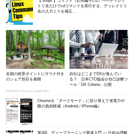
【 shopt 】コマンド（応用編その2）――ディレク
トリ名だけでcdコマンドを実行する、ディレクトリ
名の入力ミスを補正...
facility（機能）
facilityの代表的な値は、表2のとおりとなる。機能（項目）別に
設定すべき値があらかじめ定義されている。また、複数のfacility
を指定したい場合は「,」（カンマ）で接続して使用する。
値
意味
auth
login、su、gettyなどの認証やセキュリティ
authpriv
authと同じだが、ログファイルの読み取り権限が特定ユーザーのみに
全国の絶景ポイントにサウナ付き
自社はどこまでDXが進んでい
限られている必要がある
のシェア別荘を展開
る？ 日本CTO協会が自己診断ツ
ール「DX Criteria」公開
cron
クロックデーモン（
cron
やatなど）
PR(COCO VILLA on GOETHE)
daemon
facility値に存在しない、そのほかのデーモン
Chromeを「ダークモード」に切り替えて省電力や
ftp
ftpデーモン
眼の負担軽減（Android／iPhone編）
kern
カーネルメッセージ
lpr
プリンタ
mail
メール
第3回 ディープラーニング最速入門 ― 仕組み理解