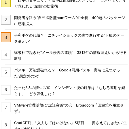
「日本のセキュリティ信仰は構造的にズレてる」 コスパよく、す
ぐ救われる“左側”の防衛術
開発者を狙う“自己拡散型npmワーム”の全貌 400超のパッケージ
に感染拡大
平和ボケの代償？ ニチレイショックの裏で進行する“ド級のデー
タ漏えい”
講談社で起きた“メール侵害の連鎖” 3812件の情報漏えいから得る
教訓
パスキー万能説破れる？ Google同期パスキー実装に見つかっ
た“想定外の穴”
たった3人の情シス室、インシデント後の対策は「むしろ運用を減
らす」 どう強化した？
VMware管理基盤に“認証突破”の穴 Broadcom「回避策を用意せ
ず」
ChatGPTに「入力してはいけない」5項目――押さえておきたい“生
成AIのNGリスト”