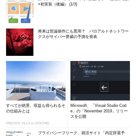
news
USERNET（NetNews）
×初実装（後編） (1/3)
syslog
syslogdが出力するメッセージ
user
ユーザープロセスが生成するメッセージ（デフォルト）
uucp
UUCP
将来は世論操作にも悪用？ パロアルトネットワー
local0
拡張用のfacility。local0からlocal7までが予約されている
クスがサイバー脅威の予測を発表
*
すべてのfacility
表2 syslogのfacility
※注
設定する値は、UNIXシステムによって異なる場合があるので、詳細は、オ
ンラインマニュアル（syslog（3））で確認すること。例えば、Solarisの場合、
authprivがないので注意が必要だ。
priority（重要度）
priorityの代表的な値は、表3のとおりとなる。上にいくほど緊急
度が高くなり、条件として、設定した値またはそれよりも緊急度
すべてが絶景、収益も得られるそ
Microsoft、「Visual Studio Cod
が高い場合に限り、ログメッセージが出力される。
の仕組みとは
e」の「November 2019」リリー
スを公開
PR(COCO VILLA on GOETHE)
値
意味
プライバシーフリーク、就活サイト「内定辞退予
emerg
緊急事態。通常、すべてのユーザーに一斉通知される