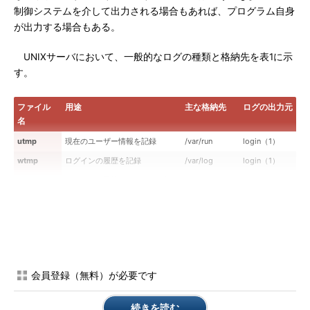
制御システムを介して出力される場合もあれば、プログラム自身
が出力する場合もある。
UNIXサーバにおいて、一般的なログの種類と格納先を表1に示
す。
ファイル
用途
主な格納先
ログの出力元
名
utmp
現在のユーザー情報を記録
/var/run
login（1）
wtmp
ログインの履歴を記録
/var/log
login（1）
lastlog
ユーザーの最終ログイン時を記
/var/log
syslog（3）
録
authlog
認証時のログ
/var/log
syslog（3）
cron
cronの実行結果を保存
/var/log
syslog（3）
maillog
メール関連
/var/log
syslog（3）
messages
システムメッセージ、各種ソフ
/var/log
syslog（3）
会員登録（無料）が必要です
ト
secure
セキュリティ関連
/var/log
syslog（3）
続きを読む