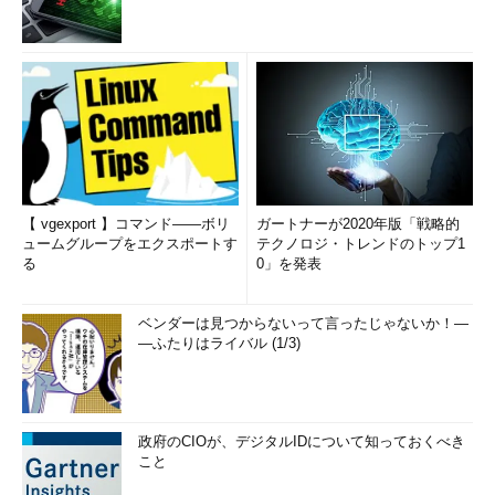
は、/var/log/maillogに格納する。
mail
.*
/
var
/
log
/
maillog
例：警告レベルのすべてのログ（*.alert）は、ユーザーrootお
よびkimuに通知する。
*.
alert     root
,
kimu
【 vgexport 】コマンド――ボリ
ガートナーが2020年版「戦略的
例：緊急事態のすべてのログ（*.emerg）は、ログイン中のす
ュームグループをエクスポートす
テクノロジ・トレンドのトップ1
べてのユーザーに一斉通知する。
る
0」を発表
*.
emerg     
*
ベンダーは見つからないって言ったじゃないか！―
―ふたりはライバル (1/3)
例：すべてのエラーログ（*.err）、およびカーネルに関するす
べてのログ（kernel.*）は、コンソール画面（/dev/console）に
表示する。
政府のCIOが、デジタルIDについて知っておくべき
こと
*.
err
;
kernel
.*
/
dev
/
console