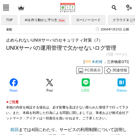
TOP
AIを作り動かし守り生かす
ロー/ノーコード
クラウドネイ
連載
2004年1月21日 公開
止められないUNIXサーバのセキュリティ対策（7）
UNIXサーバの運用管理で欠かせないログ管理
（1/2 ページ）
[
木村靖
，三井物産GTI]
PC用表示
関連情報
Share
Post
LINE
Hatena
※ご注意
本稿の内容を検証する場合は、必ず影響を及ぼさない限られた環境下で行って下さ
い。また、本稿を利用した行為による問題に関しましては、筆者および株式会社ア
ットマーク・アイティは一切責任を負いかねます。ご了承ください。
前回
までは4回にわたり、サービスの利用制限について説明し