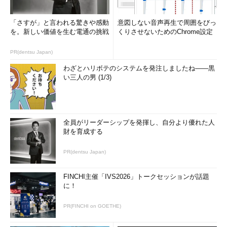
＊2
syslogの種類の中には、TCPを使えるものもある。
「さすが」と言われる驚きや感動
意図しない音声再生で周囲をびっ
を。新しい価値を生む電通の挑戦
くりさせないためのChrome設定
＊3
UNIXでは、データのやり取りを行う場合に、ソケットと呼ばれる情報の伝達手段
PR(dentsu Japan)
が用いられる。syslogのログデータ送受信も例外ではない。
わざとハリボテのシステムを発注しましたね――黒
＊4
い三人の男 (1/3)
システムによって異なる。例えば、Linuxではklogdが担当する場合もある。
syslogの設定（syslog.confの書式）
syslogに関する設定は、/etc/syslog.confの値で決まる。
全員がリーダーシップを発揮し、自分より優れた人
財を育成する
syslogdは、このsyslog.confの設定内容を読み込み、実際の運用
に適用する。
PR(dentsu Japan)
基本的なsyslog.confの記述形式は、以下のとおりとなる。な
FINCHI主催「IVS2026」トークセッションが話題
お、「facility」「priority」「ログの出力先」の詳細については
に！
後述する。
PR(FINCHI on GOETHE)
syslog.confの記述形式