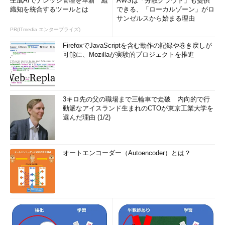
生成AIでナレッジ管理を革新 組
AWSは「分散クラウド」も提供
る。
織知を統合するツールとは
できる、「ローカルゾーン」がロ
サンゼルスから始まる理由
PR(ITmedia エンタープライズ)
出力先
意味
ファイル
FirefoxでJavaScriptを含む動作の記録や巻き戻しが
指定ファイルに保存
可能に、Mozillaが実験的プロジェクトを推進
/dev/console
コンソール画面に表示
ユーザー
ログイン中の指定ユーザーに通知
*
ログイン中の全ユーザーに一斉通知
3キロ先の父の職場まで三輪車で走破 内向的で行
| プログラム
ログメッセージを指定したプログラムに渡
動派なアイスランド生まれのCTOが東京工業大学を
名
す
選んだ理由 (1/2)
@ログサーバ
別のログサーバにログを転送
表4 syslogの出力先
オートエンコーダー（Autoencoder）とは？
設定内容を反映させる
/etc/syslog.confに設定した内容を反映させるには、syslogdに
HUP（ハングアップ）シグナルを送り込めばよい（kill -HUP
syslogdのプロセスID）。