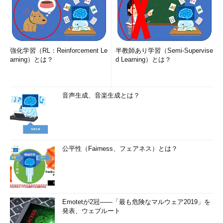
# ps -ax | grep syslogd
113
??
Ss
0
:
00.46
/
usr
/
sbin
/
syslogd 
-
# kill -HUP 113
または、
強化学習（RL：Reinforcement Le
半教師あり学習（Semi-Supervise
arning）とは？
d Learning）とは？
# kill -HUP `cat /var/run/syslogd.pid`
のように実行する。なお、正しく反映されたかどうかは、後述
音声生成、音楽生成とは？
の「設定内容の確認（loggerコマンド）」で確認するとよいだろ
う。
syslogの設定例
公平性（Fairness、フェアネス）とは？
それでは、実際にsyslog.confの代表的な設定例をいくつか紹
介する。
なお、設定を変更した場合は、前述の「設定内容を反映させ
る」の手順が必要になる。
Emotetが2冠――「最も危険なマルウェア2019」を
発表、ウェブルート
例：メールに関するすべてのログ（mail.*）