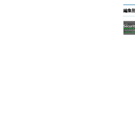
イスのプロパティ画面を表示させ、［接続の方法］
編集
イスの［構成］ボタンをクリックする。