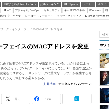
連載まとめ読み＠IT eBook
記事ランキング
＠IT Special
セミナー
ホワイト
AI IoT
アジャイル/DevOps
セキュリティ
キャリア&スキル
Windows
初
り動かし守り生かす
ローコード/ノーコード
クラウドネイティブ
Microsoft&Windo
Server & Storage
HTML5 + UX
ワーク・インターフェイスのMACアドレスを変...
Smart & Social
Coding Edge
ーフェイスのMACアドレスを変更
ホワ
Java Agile
Database Expert
は必ず固有のMACアドレスが設定されている。だが場合によっ
Linux ＆ OSS
もあるだろう。デバイス・ドライバによっては、GUI画面で設定が
設定をミスすると、ネットワークに重大なトラブルが発生する可
Master of IP Networ
したうえで実行する必要がある。
Security & Trust
[
打越浩幸
，
デジタルアドバンテージ
]
Test & Tools
Insider.NET
見る
Share
ブログ