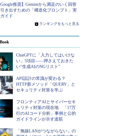
Google推奨】Geminiから満足のいく回答
を引き出すための「構造化プロンプト」実
践ガイド
»
ランキングをもっと見る
Book
ChatGPTに「入力してはいけな
い」5項目――押さえておきた
い“生成AIのNGリスト”
API設計の常識が変わる？
HTTP新メソッド「QUERY」と
セキュリティ対策を学ぶ
フロンティアAIとサイバーセキ
ュリティ対策の現在地 「17万
行のAIコード分析」事例と公的
ガイドラインが示す道筋
「無線LANがつながらない」の