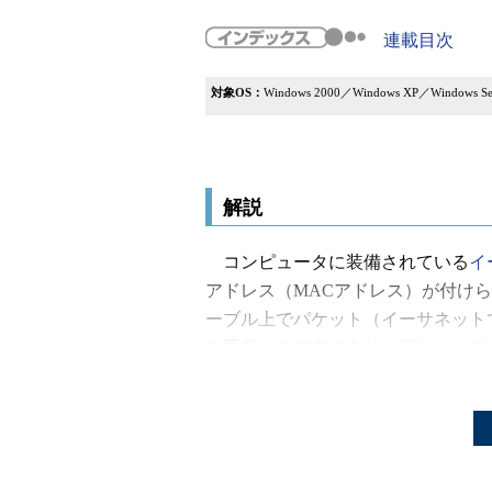
連載目次
対象OS：
Windows 2000／Windows XP／Windows Ser
解説
コンピュータに装備されている
イ
アドレス（MACアドレス）が付け
ーブル上でパケット（イーサネット
の重要なあて先であり、同じケーブ
しないように割り当てられていなけ
って、通信できなくなってしまうか
このような事態を防ぐため、一般的
ードを作成するベンダ側で重複しな