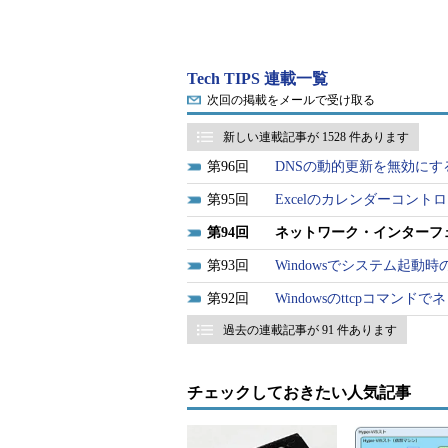
けられている。具体的には、全部で6b
3bytes（24bit）はカード・
ことになっている。そして下位の3by
Tech TIPS 連載一覧
の結果、イーサネットのMACアドレスに
次回の掲載をメールで受け取る
番号が割り当てられることになる。
新しい連載記事が 1528 件あります
96
DNSの動的更新を無効にする【
以上のような事情があるため、通常
ドレスは、同じ製品でも必ず異なる
95
Excelのカレンダーコン
たれる。ネットワーク・カードを付
94
ネットワーク・インターフ
必ず別のものになる。
93
Windowsでシステム起動時
だが場合によっては、故障などで
92
Windowsのttcpコマ
前とまったく同じMACアドレスを
過去の連載記事が 91 件あります
ンスがMACアドレス・ベースで管
る。またセキュリティ管理などのた
チェックしておきたい人気記事
で管理、フィルタリングされており
あるだろうし（社内ネットワークだ