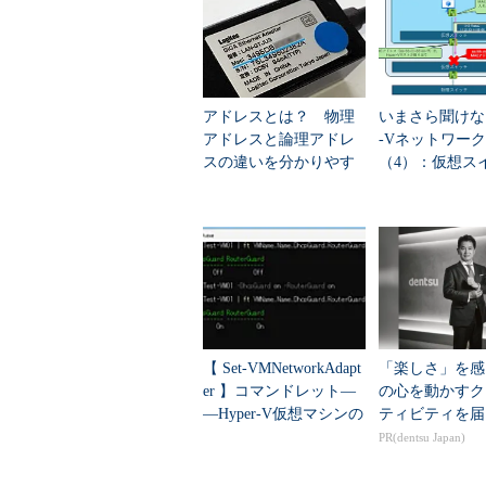
サービスでは、このような管理が行
接続用ソフトウェアでは、やはり当
ものがある。
またまれなケースではあるが、筆者
アドレスとは？ 物理
いまさら聞けない
に内蔵されているネットワーク・イ
アドレスと論理アドレ
-Vネットワー
因で消失してしまい（通常はこのよ
スの違いを分かりやす
（4）：仮想ス
く解説
高度な機能
ーザーが変更することはできないはずである
ってしまった。DHCPサーバによ
に出せばよいだろうが、数万円の出
ばならない。
以上のような場合でも、ネットワ
らかじめ設定されているMACアド
【 Set-VMNetworkAdapt
「楽しさ」を感
ることができるものがある。以下で
er 】コマンドレット―
の心を動かすク
るが、設定が面倒なのと、設定ミス
―Hyper-V仮想マシンの
ティビティを届
仮想ネットワークアダ
面で設定する方法のみを紹介する）
PR(dentsu Japan)
プター設...