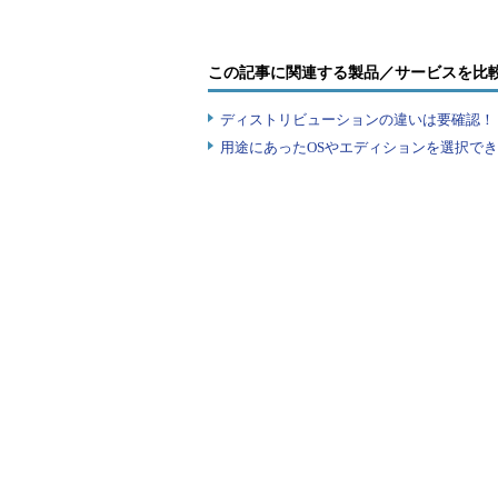
なお、MACアドレスとして利用で
TCP/IPプロトコル 第7回―イーサ
い（もちろんほかと重複するような
この記事に関連する製品／サービスを比
レスを設定する場合にのみ、この方
は、例えばインターフェイス・カー
ディストリビューションの違いは要確認！『
に印刷されているはずである。逆に
用途にあったOSやエディションを選択できていま
「怪しげな（不審な）」インターフ
には、ベンダ固有ではなく、適当な
た）。そのようなカードの使用はト
操作方法
［注意］
MACアドレスを不用意に変更すると、
合、システムの再インストールやネット
以下の操作は慎重に行うとともに、あく
害が発生した場合でも、本Windows Ser
い。