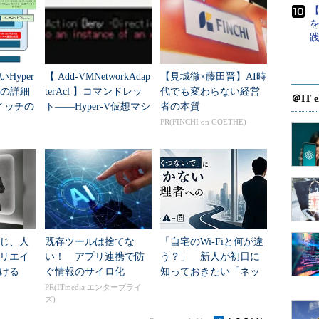
われていることがある）、ある種のメインフレーム
【
初登録されたMACアドレス以外では動作しなくなる
の手元で次のような不具合が発生した。ノートPC
Hyper
【 Add-VMNetworkAdap
【見城徹×藤田晋】AI時
ンターフェイス上のMACアドレス情報が何らかの原
クの詳細
terAcl 】コマンドレッ
代でも変わらない経営
＠IT e
うな情報はフラッシュROMに書き込まれていて、ユ
イッチの
ト――Hyper-V仮想マシ
者の本質
ンの仮想ネットワーク
PR(FINCHI on GOETHE)
）、MACアドレスが00-00-00-00-00-00にな
アダプ...
っては、これでは正常に動作しなくなる。もちろん修理
費と何日間かの使用不可能な期間をがまんしなけれ
ーク・インターフェイスのドライバによっては、あ
レスではなく、自由に設定したMACアドレスを使用す
じ、人
既存ツールは捨てな
「自宅のWi-Fiと何が違
はその方法を紹介する（レジストリを使う方法もあ
リエイ
い！ アプリ連携で防
う？」 新人が初日に
を犯した場合の影響の大きさを考え、ここではGUI画
ける
ぐ情報のサイロ化
知っておきたい「ネッ
トワーク管理」の全体
。
PR(ITmedia エンタープライ
ズ)
像と4つの心得