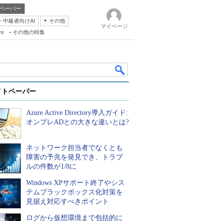
ペーパー
・中級者向けAI
その他
マイページ
ws
その他の特集
イトペーパー
Azure Active Directory導入ガイド:
オンプレADとの大きな違いとは?
ネットワーク担当者でなくとも
k
障害の予兆を発見でき、トラブ
ルの件数が1/8に
Windows XPサポート終了やシス
テムブラックボックス化対策を
見据え対応すべきポイント
ログから仮想環境まで包括的に