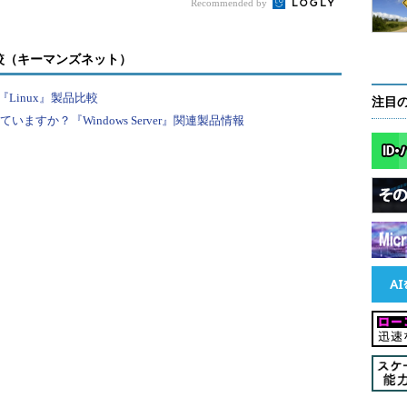
きる数値にはいろいろと制約があるが（「
詳説
Recommended by
ネット（その２）
」などを参照）、ここでは特に触れな
ものは絶対に使用不可である）。元と同じMACアド
較（キーマンズネット）
法を利用するのがよいだろう。元のMACアドレス
ドの裏面や、機器の背面などに貼付してあるシール
Linux』製品比較
注目
いうと、そのような情報が記載されていないような
すか？『Windows Server』関連製品情報
ェイス・カードを利用するのは望ましくない（過去
MACアドレスを書き込んで売っているベンダもあっ
ラブルの元である。
システムやネットワークに重大な障害を及ぼし、最悪の場
ワーク全体のダウンなどを引き起こす可能性があります。
まで御自分のリスクで設定を行ってください。何らかの障
ver Insider編集部では責任を負いかねます。ご了承くださ