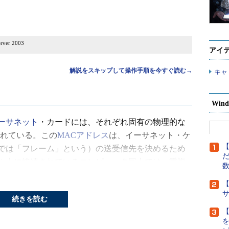
ver 2003
アイ
解説をスキップして操作手順を今すぐ読む→
キャ
Wind
ーサネット
・カードには、それぞれ固有の物理的な
られている。この
MACアドレス
は、イーサネット・ケ
【
では「フレーム」という）の送受信先を決めるため
だ
ル上に接続されているコンピュータ同士では、重複
ればならない。さもないと、あて先が衝突してしま
【
らだ。
続きを読む
には、イーサネットで利用するMACアドレスはカ
【
いように、厳密に管理された、一意のアドレスが付