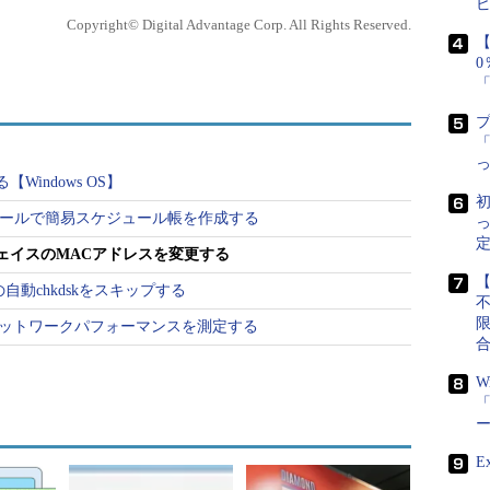
ytesあるMACアドレス情報のうち、上位
Copyright© Digital Advantage Corp. All Rights Reserved.
【
ベンダごとに固有の番号が公式な機関によって割り当てられる
tes（24bit）はベンダごとに固有に管理している。こ
は、世界中でユニークな6bytes（48bit）の識別
「
Windows OS】
は、購入してきたネットワーク・カードのMACア
初
アドレスが付けられていることになり、一意性が保
トロールで簡易スケジュール帳を作成する
け替えると、システムは同じでも、MACアドレスは
定
ェイスのMACアドレスを変更する
【
の自動chkdskをスキップする
カード（やシステム全体）を交換した場合でも、以
ンドでネットワークパフォーマンスを測定する
利用したいことがある。例えばソフトウェアのライセ
理されており、それ以外では動作しない場合などであ
W
「
めに、ネットワークの通信がMACアドレス・ベース
、カードを変更すると動作しなくなるという場合も
けでなく、一部のブロードバンド・ネットワークの
E