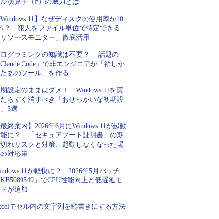
ピル演算子（#）の威力とは
Windows 11】なぜディスクの使用率が10
0％？ 犯人をファイル単位で特定できる
「リソースモニター」徹底活用
プログラミングの知識は不要？ 話題の
Claude Code」で非エンジニアが「欲しか
ったあのツール」を作る
期設定のままはダメ！ Windows 11を買
ったらすぐ消すべき「おせっかいな初期設
」5選
最終案内】2026年6月にWindows 11が起動
不能に？ 「セキュアブート証明書」の期
限切れリスクと対策、起動しなくなった場
合の対応策
indows 11が軽快に？ 2026年5月パッチ
KB5089549」でCPU性能向上と低遅延モ
ードが追加
xcelでセル内の文字列を縦書きにする方法