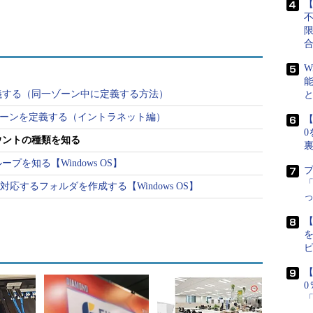
【
W
義する（同一ゾーン中に定義する方法）
引きゾーンを定義する（イントラネット編）
【
0
カウントの種類を知る
を知る【Windows OS】
「
対応するフォルダを作成する【Windows OS】
る新規グループの作成ダイアログ
【
Active Directoryにおける新規グループの作成ダイアログの例。こ
用できるローカルグループもあるが、それは各コンピュ
管理する。作成できるグループのアカウントの属性とし
つ）がある。
【
いWindows OSから参照する場合のグループ名。
を作成する。