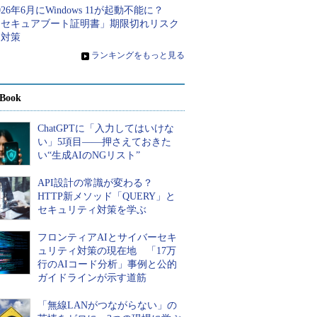
026年6月にWindows 11が起動不能に？
「セキュアブート証明書」期限切れリスク
と対策
»
ランキングをもっと見る
Book
ChatGPTに「入力してはいけな
い」5項目――押さえておきた
い“生成AIのNGリスト”
API設計の常識が変わる？
HTTP新メソッド「QUERY」と
セキュリティ対策を学ぶ
フロンティアAIとサイバーセキ
ュリティ対策の現在地 「17万
行のAIコード分析」事例と公的
ガイドラインが示す道筋
「無線LANがつながらない」の