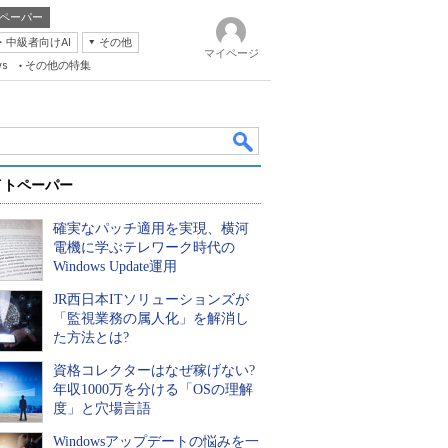
ペーパー
・中級者向けAI
その他
マイページ
ws
その他の特集
イトペーパー
確実なパッチ適用を実現、横河
電機に学ぶテレワーク時代の
Windows Update運用
JR西日本ITソリューションズが
k
「監視業務の属人化」を解消し
た方法とは?
資格コレクターはなぜ稼げない?
年収1000万を分ける「OSの理解
度」と穴場言語
Windowsアップデートの悩みを一