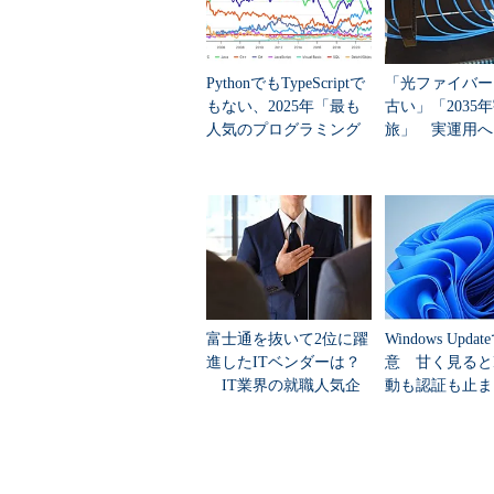
（4）
グローバルグループを作成
（5）
ユニバーサルグループを作
（6）
セキュリティグループを作
（7）
配布グループを作成する。
PythonでもTypeScriptで
「光ファイバー
もない、2025年「最も
古い」「2035
人気のプログラミング
旅」 実運用へ
これ以外にも、コンピュータごと
言語」
データセンター
のがあるので、まとめると次のよう
種類
グループ名
概
ユ
ユニバーサルグループ
が
グローバルグループ
グ
セキュリテ
富士通を抜いて2位に躍
Windows Upda
ドメインローカルグルー
ィグループ
ド
進したITベンダーは？
意 甘く見ると
プ
IT業界の就職人気企
動も認証も止ま
（コンピュータごとの）
ロ
業トップ20
のセキュリティ
ローカル･グループ
ユニバーサル配布グルー
ユ
プ
配布グルー
グローバル配布グループ
グ