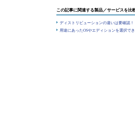
プ
ドメインローカル配布グ
ド
この記事に関連する製品／サービスを比
ループ
グループの種類
ディストリビューションの違いは要確認！『
Windows OS環境で利用できるグループ
用途にあったOSやエディションを選択できていま
か）によっては利用できないものもある。グル
種類があり、さらに、スコープの違いが4種類
●「セキュリティグループ」と
グループアカウントの「種類」に
ループ」と「配布グループ」の2つ
グループとは、ファイルやリソース
どで利用されるアカウントである。
（ACL）中では、このセキュリテ
ト（とユーザーアカウント）を利用
のこと）。セキュリティグループは
AdministratorsやDomain 
通常作成されるグループアカウント