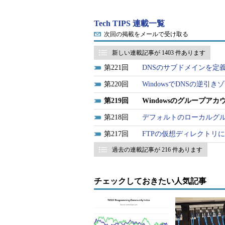
Tech TIPS 連載一覧
次回の掲載をメールで受け取る
新しい連載記事が 1403 件あります
221
DNSのサブドメインを定
220
WindowsでDNSの逆
219
Windowsのグループア
218
デフォルトのローカルグループ
217
FTPの仮想ディレクトリに
過去の連載記事が 216 件あります
Active Directory環境におけ
これはWindows Server 2003の
れ以外に、各コンピュータごとで利
チェックしておきたい人気記事
ータのユーザー管理ツールで作成・
ては、スコープ（3つ）と種類（2
（1）
作成するグループの名前。
（2）
Windows 2000以前の古
（3）
ドメインローカルグループ