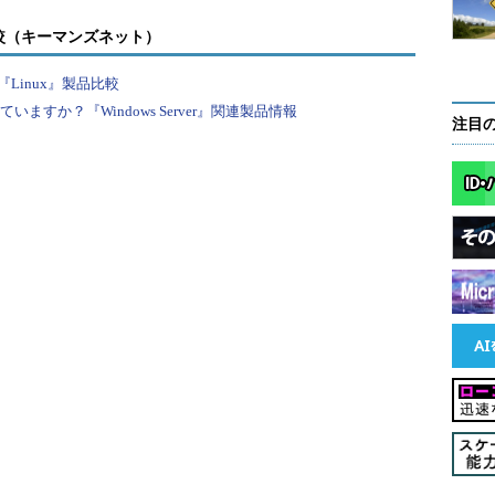
メインスコープを持つ配布グループ
－
較（キーマンズネット）
Linux』製品比較
の種別。ただし、ドメインの機能レベルや構成（ワークグループかドメイン
すか？『Windows Server』関連製品情報
ープには大きく分けると、セキュリティグループと配布グループの2
注目
ある。
「配布グループ」の違い
は「セキュリティグ
がある。セキュリティ
・
TIPS「
アクセス制御リストACLと
は？
」
のアクセス権設定な
アクセス制御リスト
ィグループのアカウン
することができる（ACLについては関連記事を参照
最もよく使われるグループアカウントであり、
Adminsなどはすべてこのセキュリティグループに属しているし、
は、ほとんどすべて、このセキュリティグループの