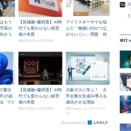
する（デフォルトのスコープ）。
2
成する（これはネイティブモード時にのみ利用可能）。
成する（デフォルトの種類）。
はもう
【見城徹×藤田晋】AI時
アイリスオーヤマも悩
年宇宙の
代でも変わらない経営
んだ「無線LANがつな
向かう
者の本質
がりにくい」問題 何
に作成・管理できる「ローカルグループ」というも
新技術
を変えて解決した？
＠IT e
PR(FINCHI on GOETHE)
になる。
デフォルトのア
要
カウントの例
ニバーサルスコープを持つグループ。機能レベル
－
ネイティブの場合にのみ利用可能
ローバルスコープを持つグループ
Domain Admins
teで要注
【見城徹×藤田晋】AI時
大阪ガスに学ぶ！ 大
RAS and IAS
メインスコープを持つグループ
PCの起
代でも変わらない経営
手企業が生成AI導入を
Servers
る「3つ
者の本質
成功させる理由
ーカルスコープを持つグループ
Power Users
移行」
PR(FINCHI on GOETHE)
PR(ITmedia エンタープライ
ズ)
ニバーサルスコープを持つ配布グループ
－
Recommended by
ローバルスコープを持つ配布グループ
－