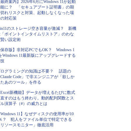
最終案内】2026年6月にWindows 11が起動
不能に？ 「セキュアブート証明書」の期
限切れリスクと対策、起動しなくなった場
合の対応策
in11のストレージ空き容量が激減？ 新機
能「ポイントインタイムリストア」のわな
と賢い設定術
保存版】非対応PCでもOK？ Windows 1
をWindows 11最新版にアップグレードする
裏技
プログラミングの知識は不要？ 話題の
Claude Code」で非エンジニアが「欲しか
ったあのツール」を作る
Excel新機能】データが増えるたびに数式
を直すのはもう終わり。動的配列関数とス
ピル演算子（#）の威力とは
Windows 11】なぜディスクの使用率が10
0％？ 犯人をファイル単位で特定できる
「リソースモニター」徹底活用