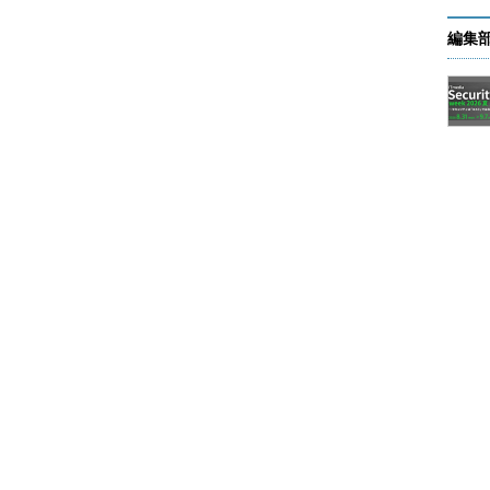
編集
アプリケーションなどで利用される、特殊なグルー
ンレベルでのみ利用できる。ローカルグループでは
e Serverなどがこのグループを利用している。配布グル
に、複数の相手にいっせいに送信するために利用す
あて先として配布グループを指定しておくと、その
ユーザーもしくはそのほかのグループ）に対して、
について解説する。
れ「スコープ（範囲）」があり、利用できる範囲
検索できる範囲）が決められている。例えば、ロー
ータ上でのみ有効であり、ほかのコンピュータから
あるコンピュータ上のACLに、別のコンピュータ上