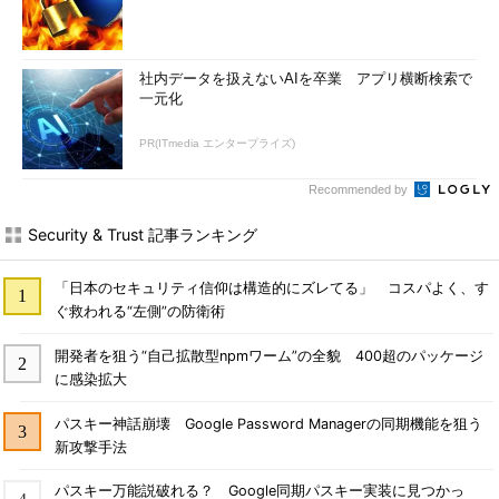
社内データを扱えないAIを卒業 アプリ横断検索で
一元化
PR(ITmedia エンタープライズ)
Recommended by
Security & Trust 記事ランキング
「日本のセキュリティ信仰は構造的にズレてる」 コスパよく、す
ぐ救われる“左側”の防衛術
開発者を狙う“自己拡散型npmワーム”の全貌 400超のパッケージ
に感染拡大
パスキー神話崩壊 Google Password Managerの同期機能を狙う
新攻撃手法
パスキー万能説破れる？ Google同期パスキー実装に見つかっ