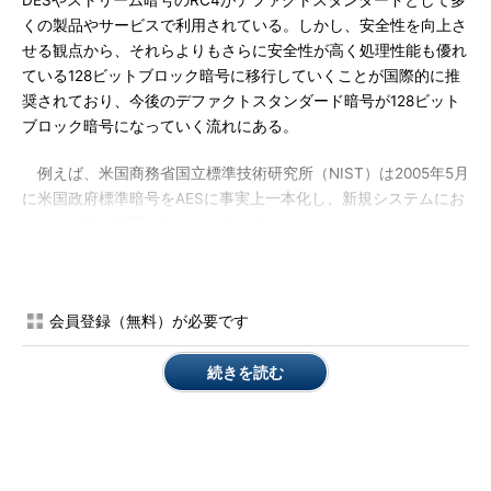
DESやストリーム暗号のRC4がデファクトスタンダードとして多
くの製品やサービスで利用されている。しかし、安全性を向上さ
せる観点から、それらよりもさらに安全性が高く処理性能も優れ
ている128ビットブロック暗号に移行していくことが国際的に推
奨されており、今後のデファクトスタンダード暗号が128ビット
ブロック暗号になっていく流れにある。
例えば、米国商務省国立標準技術研究所（NIST）は2005年5月
に米国政府標準暗号をAESに事実上一本化し、新規システムにお
いてはAESを採用するように促している
。
［参考文献1]
また、CRYPTRECでも、電子政府推奨暗号リストの注釈3にお
いて、「新たな電子政府用システムを構築する場合、より長いブ
会員登録（無料）が必要です
ロック長の暗号が使用できるのであれば、128ビットブロック暗
号を選択することが望ましい」と記している
。
［参考文献2］
続きを読む
つまり、ISO/IEC国際標準暗号やインターネット標準暗号に選
定された128ビットブロック暗号であるAES、Camellia、SEED
が、Triple DESやRC4に替わって21世紀の国際的に主流の共通鍵
暗号となる可能性が高まっている。