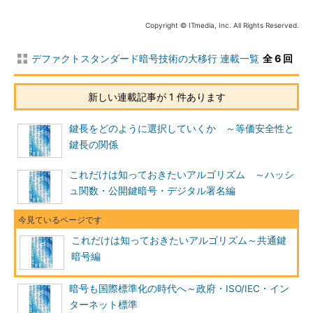
ちなみに、ストリーム暗号については、ブロック暗号ほどの信
Copyright © ITmedia, Inc. All Rights Reserved.
頼を得ているものは国際的にもあまりないため、欧州連合推奨暗
号や米国政府標準暗号に選定されているものはない。またRC4を
デファクトスタンダード暗号技術の大移行 連載一覧
全 6 回
除いてインターネット標準暗号にも選定されていない。
主な128ビットブロック暗号
新しい連載記事が 1 件あります
鍵長をどのように選択していくか ～等価安全性と
鍵長の関係
これだけは知っておきたいアルゴリズム ～ハッシ
ュ関数・公開鍵暗号・デジタル署名編
これだけは知っておきたいアルゴリズム～共通鍵
暗号編
暗号も国際標準化の時代へ～政府・ISO/IEC・イン
ターネット標準