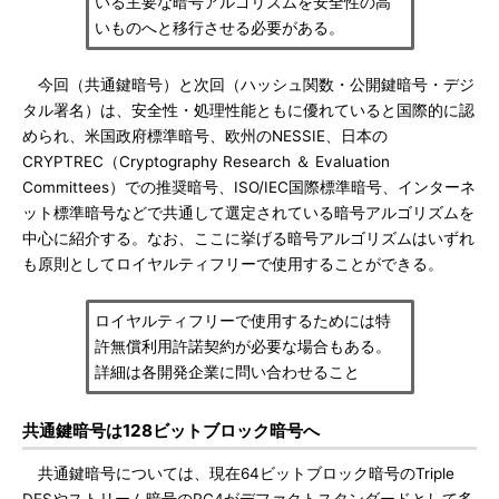
いる主要な暗号アルゴリズムを安全性の高
いものへと移行させる必要がある。
今回（共通鍵暗号）と次回（ハッシュ関数・公開鍵暗号・デジ
タル署名）は、安全性・処理性能ともに優れていると国際的に認
められ、米国政府標準暗号、欧州のNESSIE、日本の
CRYPTREC（Cryptography Research ＆ Evaluation
Committees）での推奨暗号、ISO/IEC国際標準暗号、インターネ
ット標準暗号などで共通して選定されている暗号アルゴリズムを
中心に紹介する。なお、ここに挙げる暗号アルゴリズムはいずれ
も原則としてロイヤルティフリーで使用することができる。
ロイヤルティフリーで使用するためには特
許無償利用許諾契約が必要な場合もある。
詳細は各開発企業に問い合わせること
共通鍵暗号は128ビットブロック暗号へ
共通鍵暗号については、現在64ビットブロック暗号のTriple