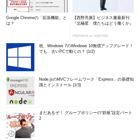
Google Chromeの「拡張機能」と
【西野亮廣】ビジネス書最新刊
は？
『北極星 僕たちはどう働くか』
PR(FINCHI on GOETHE)
祝、Windows 7のWindows 10無償アップグレード！
でも、古いPCで動くの？ (1/2)
Node.jsのMVCフレームワーク「Express」の基礎知
識とインストール (1/3)
まだあるぞ！ グループポリシーの“鉄板”設定パート
2