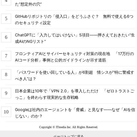
た“想定外の穴”
GitHubリポジトリの「侵入口」をどうふさぐ？ 無料で使える6つ
のセキュリティ設定
ChatGPTに「入力してはいけない」5項目――押さえておきたい“生
成AIのNGリスト”
フロンティアAIとサイバーセキュリティ対策の現在地 「17万行の
AIコード分析」事例と公的ガイドラインが示す道筋
「パスワードを使い回している人」が6割超 情シスが“特に警戒す
べき人”は？
日本企業は10年で「VPN 2.0」を導入しただけ 「ゼロトラストご
っこ」を終わらす現実的な生存戦略
Googleは社内のエージェントを「脅威」と見なす――なぜ「AIを信
じない」のか？
Copyright © ITmedia Inc. All Rights Reserved.
ページトップに戻る