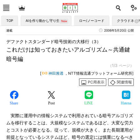
TOP
AIを作り動かし守り生かす
ロー/ノーコード
クラウドネイ
連載
2006年5月20日 公開
デファクトスタンダード暗号技術の大移行（3）
これだけは知っておきたいアルゴリズム～共通鍵
暗号編
（1/3 ページ）
[
神田雅透
，NTT情報流通プラットフォーム研究所]
PC用表示
関連情報
Share
Post
LINE
Hatena
実際に運用中の情報システムで利用されている暗号アルゴリズ
ムを移行することは、大規模なシステムであるほど、大変な労力
とコストが必要となる。従って、規模が大きく、また長期運用が
前提となっているシステムほど、暗号の選定には慎重になるべき