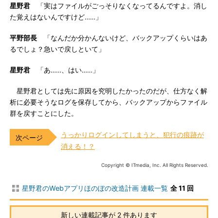
星野君
「実はファイルがごっそりなくなってるんですよ。消し
た覚えはないんですけど……」
平野部長
「なんだか分かんないけど、バックアップくらいはあ
るでしょ？急いで戻しといて」
星野君
「あ……、はい……」
星野君としては先に原因を究明したかったのだが、仕方なく解
析に必要そうなログを保存してから、バックアップからファイル
群を戻すことにした。
うっかりログインしてしまうと、犯行の痕跡が
消える！？
Copyright © ITmedia, Inc. All Rights Reserved.
星野君のWebアプリほのぼの改造計画 連載一覧
全 11 回
新しい連載記事が 2 件あります