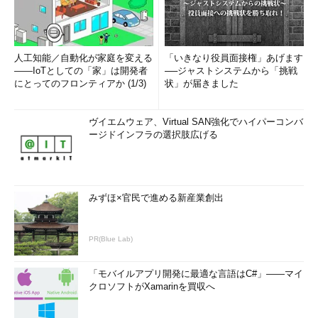
人工知能／自動化が家庭を変える
「いきなり役員面接権」あげます
――IoTとしての「家」は開発者
──ジャストシステムから「挑戦
にとってのフロンティアか (1/3)
状」が届きました
ヴイエムウェア、Virtual SAN強化でハイパーコンバ
ージドインフラの選択肢広げる
みずほ×官民で進める新産業創出
PR(Blue Lab)
「モバイルアプリ開発に最適な言語はC#」――マイ
クロソフトがXamarinを買収へ