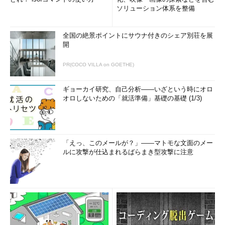
ソリューション体系を整備
全国の絶景ポイントにサウナ付きのシェア別荘を展
開
PR(COCO VILLA on GOETHE)
ギョーカイ研究、自己分析――いざという時にオロ
オロしないための「就活準備」基礎の基礎 (1/3)
「えっ、このメールが？」――マトモな文面のメー
ルに攻撃が仕込まれるばらまき型攻撃に注意