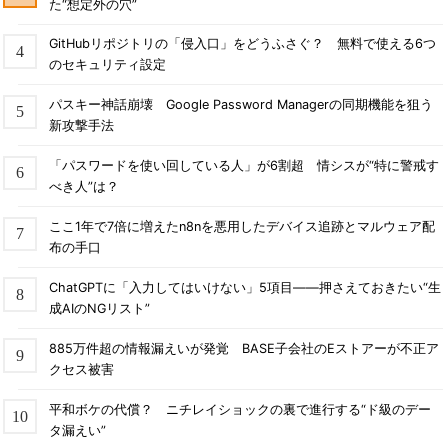
た“想定外の穴”
GitHubリポジトリの「侵入口」をどうふさぐ？ 無料で使える6つ
のセキュリティ設定
パスキー神話崩壊 Google Password Managerの同期機能を狙う
新攻撃手法
「パスワードを使い回している人」が6割超 情シスが“特に警戒す
べき人”は？
ここ1年で7倍に増えたn8nを悪用したデバイス追跡とマルウェア配
布の手口
ChatGPTに「入力してはいけない」5項目――押さえておきたい“生
成AIのNGリスト”
885万件超の情報漏えいが発覚 BASE子会社のEストアーが不正ア
クセス被害
平和ボケの代償？ ニチレイショックの裏で進行する“ド級のデー
タ漏えい”