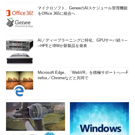
マイクロソフト、GeneeのAIスケジュール管理機能
をOffice 365に統合へ
AI／ディープラーニングに特化、GPUサーバ続々─
─HPEとIBMが新製品を発表
Microsoft Edge、「WebVR」を積極サポートへ──F
irefox／Chromeなどと共同で