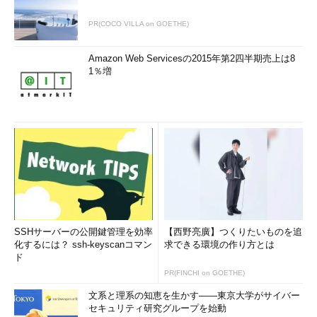
PR(COCO VILLA on GOETHE)
Amazon Web Servicesの2015年第2四半期売上は8
1％増
SSHサーバーの公開鍵管理を効率
【西野亮廣】つくりたいものを追
化するには？ ssh-keyscanコマン
求できる環境の作り方とは
ド
PR(FINCHI on GOETHE)
文系と理系の知恵を生かす――東京大学がサイバー
セキュリティ研究グループを始動