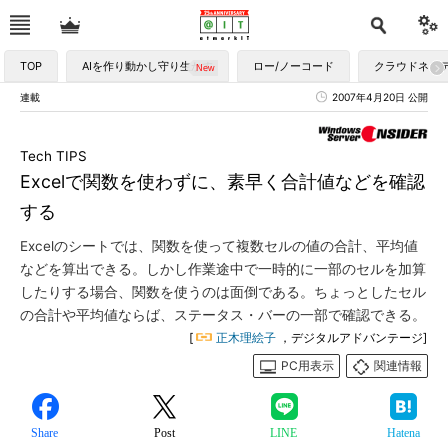
TOP
AIを作り動かし守り生かす
ロー/ノーコード
クラウドネイ
連載
2007年4月20日 公開
Tech TIPS
Excelで関数を使わずに、素早く合計値などを確認
する
Excelのシートでは、関数を使って複数セルの値の合計、平均値
などを算出できる。しかし作業途中で一時的に一部のセルを加算
したりする場合、関数を使うのは面倒である。ちょっとしたセル
の合計や平均値ならば、ステータス・バーの一部で確認できる。
[
正木理絵子
，デジタルアドバンテージ]
PC用表示
関連情報
Share
Post
LINE
Hatena