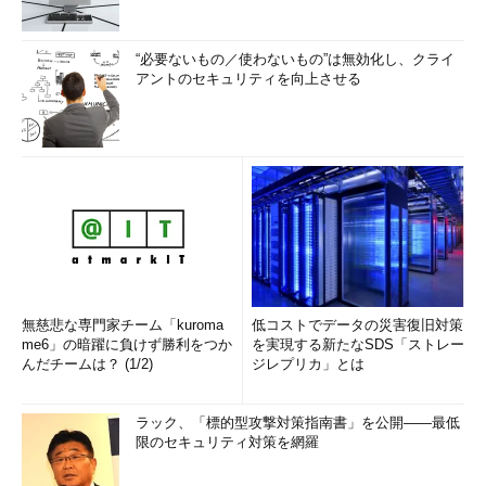
“必要ないもの／使わないもの”は無効化し、クライ
アントのセキュリティを向上させる
無慈悲な専門家チーム「kuroma
低コストでデータの災害復旧対策
me6」の暗躍に負けず勝利をつか
を実現する新たなSDS「ストレー
んだチームは？ (1/2)
ジレプリカ」とは
ラック、「標的型攻撃対策指南書」を公開――最低
限のセキュリティ対策を網羅