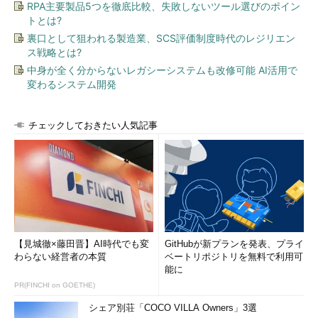
RPA主要製品5つを徹底比較、失敗しないツール選びのポイン
トとは?
裏口として狙われる製造業、SCS評価制度時代のレジリエン
ス戦略とは?
中身が全く分からないレガシーシステムも改修可能 AI活用で
変わるシステム開発
チェックしておきたい人気記事
【見城徹×藤田晋】AI時代でも変
GitHubが新プランを発表、プライ
わらない経営者の本質
ベートリポジトリを無料で利用可
能に
PR(FINCHI on GOETHE)
シェア別荘「COCO VILLA Owners」3選