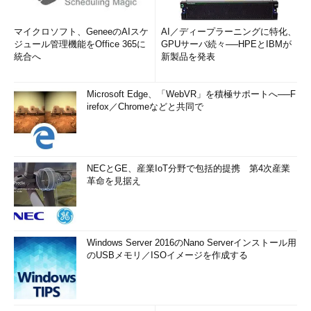
マイクロソフト、GeneeのAIスケ
AI／ディープラーニングに特化、
ジュール管理機能をOffice 365に
GPUサーバ続々──HPEとIBMが
統合へ
新製品を発表
Microsoft Edge、「WebVR」を積極サポートへ──F
irefox／Chromeなどと共同で
NECとGE、産業IoT分野で包括的提携 第4次産業
革命を見据え
Windows Server 2016のNano Serverインストール用
のUSBメモリ／ISOイメージを作成する