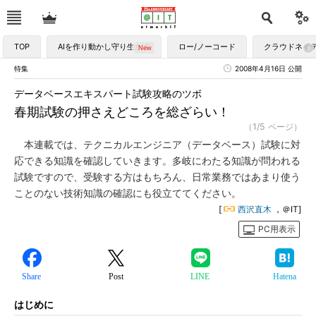
TOP
AIを作り動かし守り生かす
ロー/ノーコード
クラウドネイ
特集
2008年4月16日 公開
データベースエキスパート試験攻略のツボ
春期試験の押さえどころを総ざらい！
（1/5 ページ）
本連載では、テクニカルエンジニア（データベース）試験に対
応できる知識を確認していきます。多岐にわたる知識が問われる
試験ですので、受験する方はもちろん、日常業務ではあまり使う
ことのない技術知識の確認にも役立ててください。
[
西沢直木
，＠IT]
PC用表示
Share
Post
LINE
Hatena
はじめに