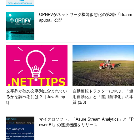
OPNFVがネットワーク機能仮想化の第2版「Brahm
aputra」公開
文字列が他の文字列に含まれてい
自動運転トラクターに学ぶ、「運
るかを調べるには？［JavaScrip
用自動化」と「運用自律化」の本
t］
質 (1/3)
マイクロソフト、「Azure Stream Analytics」と「P
ower BI」の連携機能をリリース