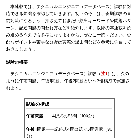
本連載では、テクニカルエンジニア（データベース）試験に対
応できる知識を確認していきます。初回の今回は、春期試験の直
前対策になるよう、押さえておきたい頻出キーワードや問題パタ
ーン、記述問題の問われ方などを紹介します。以降の本連載を読
み進めるうえでも参考になりますから、ぜひご一読ください。心
配なポイントや苦手な分野は実際の過去問などを参考に学習して
おきましょう 。
試験の概要
テクニカルエンジニア（データベース）試験（
注1
）は、次の
ように午前問題、午後1問題、午後2問題という3部構成で実施さ
れます。
試験の構成
午前問題
――4択式の55問（100分）
午後1問題
――記述式4問出題で3問選択（90
分）