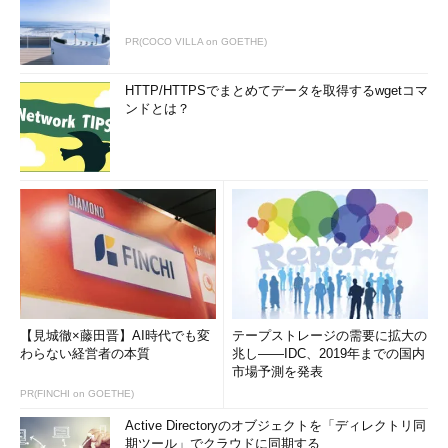
PR(COCO VILLA on GOETHE)
HTTP/HTTPSでまとめてデータを取得するwgetコマ
ンドとは？
【見城徹×藤田晋】AI時代でも変
テープストレージの需要に拡大の
わらない経営者の本質
兆し――IDC、2019年までの国内
市場予測を発表
PR(FINCHI on GOETHE)
Active Directoryのオブジェクトを「ディレクトリ同
期ツール」でクラウドに同期する