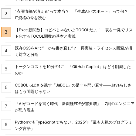
“応用情報が消える”って本当？ 「生成AIパスポート」って何？
IT資格の今を読む
【Excel新関数】コピペじゃないよTOCOLだよ！ 表を一発でリス
ト化するTOCOL関数の基本と実践
既存OSSをAIで“一から書き直し”？ 再実装・ライセンス回避が招
く対立と分断
トークンコストを10分の1に 「GitHub Copilot」はどう削減した
のか
COBOLっぽさを残す「JaBOL」の是非を問い直す――Javaらしさ
はもう問題じゃない
「AIがコードを書く時代、新職種FDEが需要増」 7割のエンジニア
が思う理由
PythonでもTypeScriptでもない、2025年「最も人気のプログラミ
ング言語」