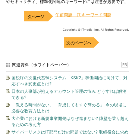
やセキュリティ、標準化関連のキーワードには注意が必要です。
午前問題 (1)キーワード問題
Copyright © ITmedia, Inc. All Rights Reserved.
次のページへ
関連資料（ホワイトペーパー）
PR
国税庁の次世代基幹システム「KSK2」稼働開始に向けて、対
応すべき変更点とは?
日本の人事部が抱えるアカウント管理の悩み どうすれば解消
できる?
「教える時間がない」「育成してもすぐ辞める」 今の現場に
必要な教育方法とは
大企業における新規事業開発はなぜ進まない? 障壁を乗り越え
るための考え方
サイバーリスクはIT部門だけの問題ではない? 取締役会に求め