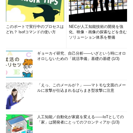
このポートで実行中のプロセスは
NECが人工知能技術の開発を強
どれ？ lsofコマンドの使い方
化、映像・画像の探索などを含む
ソリューション体系を整備
ギョーカイ研究、自己分析――いざという時にオロ
オロしないための「就活準備」基礎の基礎 (1/3)
「えっ、このメールが？」――マトモな文面のメー
ルに攻撃が仕込まれるばらまき型攻撃に注意
人工知能／自動化が家庭を変える――IoTとしての
「家」は開発者にとってのフロンティアか (1/3)