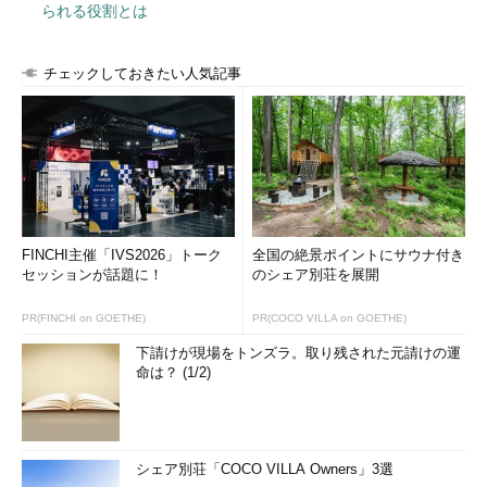
られる役割とは
チェックしておきたい人気記事
FINCHI主催「IVS2026」トーク
全国の絶景ポイントにサウナ付き
セッションが話題に！
のシェア別荘を展開
PR(FINCHI on GOETHE)
PR(COCO VILLA on GOETHE)
下請けが現場をトンズラ。取り残された元請けの運
命は？ (1/2)
シェア別荘「COCO VILLA Owners」3選