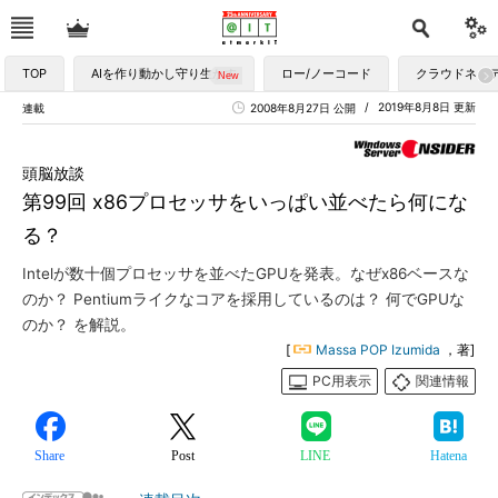
TOP
AIを作り動かし守り生かす
ロー/ノーコード
クラウドネイ
2019年8月8日 更新
連載
2008年8月27日 公開
頭脳放談
第99回 x86プロセッサをいっぱい並べたら何にな
る？
Intelが数十個プロセッサを並べたGPUを発表。なぜx86ベースな
のか？ Pentiumライクなコアを採用しているのは？ 何でGPUな
のか？ を解説。
[
Massa POP Izumida
，著]
PC用表示
関連情報
Share
Post
LINE
Hatena