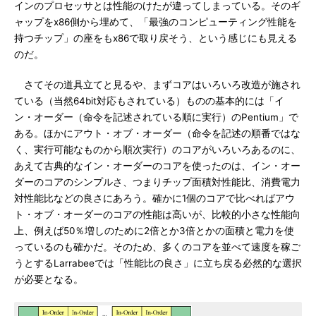
インのプロセッサとは性能のけたが違ってしまっている。そのギ
ャップをx86側から埋めて、「最強のコンピューティング性能を
持つチップ」の座をもx86で取り戻そう、という感じにも見える
のだ。
さてその道具立てと見るや、まずコアはいろいろ改造が施され
ている（当然64bit対応もされている）ものの基本的には「イ
ン・オーダー（命令を記述されている順に実行）のPentium」で
ある。ほかにアウト・オブ・オーダー（命令を記述の順番ではな
く、実行可能なものから順次実行）のコアがいろいろあるのに、
あえて古典的なイン・オーダーのコアを使ったのは、イン・オー
ダーのコアのシンプルさ、つまりチップ面積対性能比、消費電力
対性能比などの良さにあろう。確かに1個のコアで比べればアウ
ト・オブ・オーダーのコアの性能は高いが、比較的小さな性能向
上、例えば50％増しのために2倍とか3倍とかの面積と電力を使
っているのも確かだ。そのため、多くのコアを並べて速度を稼ご
うとするLarrabeeでは「性能比の良さ」に立ち戻る必然的な選択
が必要となる。