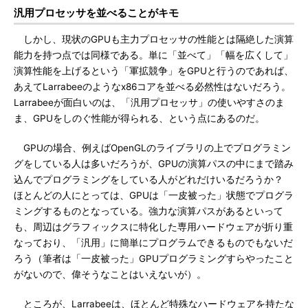
汎用プロセッサを並べることがキモ
しかし、現状のGPUも主力プロセッサの性能とは隔絶した演算
能力を持つ点では同様である。単に「並べて」「幅を広くして」
演算性能を上げるという「軍拡競争」をGPUと行うのであれば、
あえてLarrabeeのようなx86コアを並べる必然性はないだろう。
Larrabeeが面白いのは、「汎用プロセッサ」の使いやすさのま
ま、GPUをしのぐ性能が得られる、という点にあるのだ。
GPUの場合、例えばOpenGLのライブラリの上でプログラミン
グをしている人は多いだろうが、GPUの演算パスの中にまで踏み
込んでプログラミングをしている人がどれだけいるだろうか？
ほとんどの人にとっては、GPUは「一皮被った」状態でプログラ
ミングするものとなっている。強力な演算パスがあるといって
も、周辺はグラフィックスに特化した専用ハードウェアが折り重
なっており、「汎用」に簡単にプログラムできるものでもないだ
ろう（筆者は「一皮被った」GPUプログラミングすらやったこと
がないので、偉そうなことはいえないが）。
ところが、Larrabeeは、ほとんど特殊なハードウェアを持たな