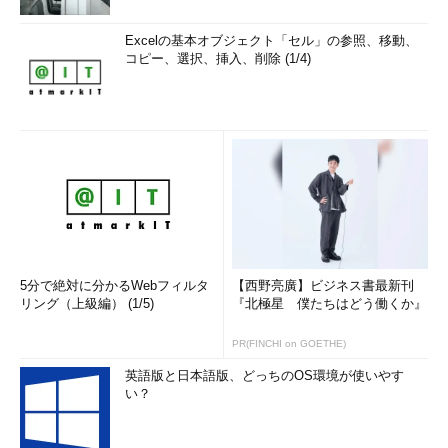
Excelの基本オブジェクト「セル」の参照、移動、
コピー、選択、挿入、削除 (1/4)
5分で絶対に分かるWebフィルタ
【西野亮廣】ビジネス書最新刊
リング（上級編） (1/5)
『北極星 僕たちはどう働くか』
PR(FINCHI on GOETHE)
英語版と日本語版、どっちのOS環境が使いやす
い？