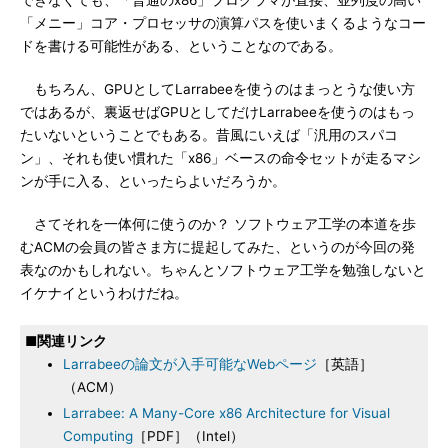
できなくても、「普通のx86」プログラマが直接、並列度の高い
「メニー」コア・プロセッサの演算パスを使いまくるようなコー
ドを書ける可能性がある、ということなのである。
もちろん、GPUとしてLarrabeeを使うのはまっとうな使い方
ではあるが、裏返せばGPUとしてだけLarrabeeを使うのはもっ
たいないということでもある。昔風にいえば「汎用のスパコ
ン」、それも使い慣れた「x86」ベースの命令セットが走るマシ
ンが手に入る、といったらよいだろうか。
さてそれを一体何に使うのか？ ソフトウェア工学の本道を歩
むACMの会員の皆さま方に提起してみた、というのが今回の発
表なのかもしれない。ちゃんとソフトウェア工学を勉強しないと
イケナイというわけだね。
■関連リンク
Larrabeeの論文が入手可能なWebページ
［英語］
（ACM）
Larrabee: A Many-Core x86 Architecture for Visual
Computing
［PDF］（Intel）