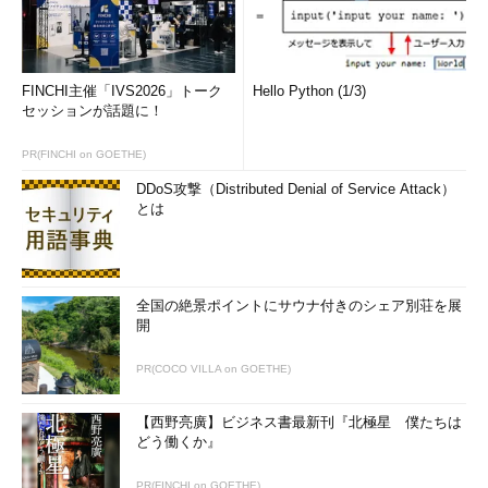
FINCHI主催「IVS2026」トーク
Hello Python (1/3)
セッションが話題に！
PR(FINCHI on GOETHE)
DDoS攻撃（Distributed Denial of Service Attack）
とは
全国の絶景ポイントにサウナ付きのシェア別荘を展
開
PR(COCO VILLA on GOETHE)
【西野亮廣】ビジネス書最新刊『北極星 僕たちは
どう働くか』
PR(FINCHI on GOETHE)