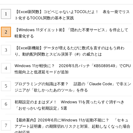
【Excel新関数】コピペじゃないよTOCOLだよ！ 表を一発でリス
ト化するTOCOL関数の基本と実践
【Windows 11ダイエット術】「隠れた不要サービス」を停止して
軽量化する
【Excel新機能】データが増えるたびに数式を直すのはもう終わ
り。動的配列関数とスピル演算子（#）の威力とは
Windows 11が軽快に？ 2026年5月パッチ「KB5089549」でCPU
性能向上と低遅延モードが追加
プログラミングの知識は不要？ 話題の「Claude Code」で非エン
ジニアが「欲しかったあのツール」を作る
初期設定のままはダメ！ Windows 11を買ったらすぐ消すべき
「おせっかいな初期設定」5選
【最終案内】2026年6月にWindows 11が起動不能に？ 「セキュ
アブート証明書」の期限切れリスクと対策、起動しなくなった場合
の対応策