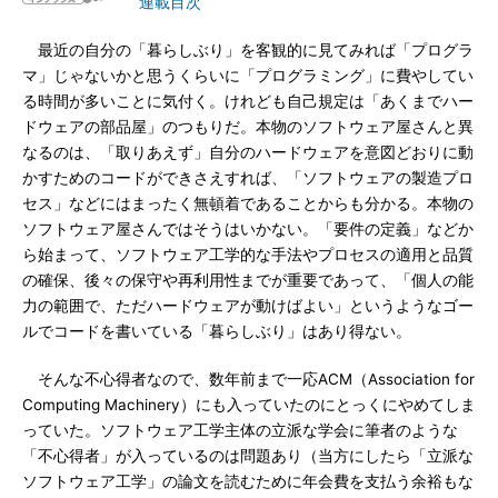
連載目次
最近の自分の「暮らしぶり」を客観的に見てみれば「プログラ
マ」じゃないかと思うくらいに「プログラミング」に費やしてい
る時間が多いことに気付く。けれども自己規定は「あくまでハー
ドウェアの部品屋」のつもりだ。本物のソフトウェア屋さんと異
なるのは、「取りあえず」自分のハードウェアを意図どおりに動
かすためのコードができさえすれば、「ソフトウェアの製造プロ
セス」などにはまったく無頓着であることからも分かる。本物の
ソフトウェア屋さんではそうはいかない。「要件の定義」などか
ら始まって、ソフトウェア工学的な手法やプロセスの適用と品質
の確保、後々の保守や再利用性までが重要であって、「個人の能
力の範囲で、ただハードウェアが動けばよい」というようなゴー
ルでコードを書いている「暮らしぶり」はあり得ない。
そんな不心得者なので、数年前まで一応ACM（Association for
Computing Machinery）にも入っていたのにとっくにやめてしま
っていた。ソフトウェア工学主体の立派な学会に筆者のような
「不心得者」が入っているのは問題あり（当方にしたら「立派な
ソフトウェア工学」の論文を読むために年会費を支払う余裕もな