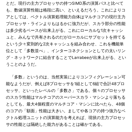
とだ。現行の主力プロセッサの持つSIMD系の演算パスと比べて
も、数値演算性能は格段に高い、といえるだろう。これによりコ
アとしては、ベクトル演算処理能力自体はマルチコアの現行主力
プロセッサ・ラインよりもはるかに強力だが、スカラ部分の性能
は多少劣るベースが出来上がる。これにローカルな1次キャッシ
ュと、みんなで共有されるのだがローカルにサブセットを持てる
という少々変則的な2次キャッシュを組み合わせ、これを機能単
位として「多数並べ」、インターコネクションとしての太いリン
グ・ネットワークに結合することでLarrabeeが出来上がる、とい
うことのようだ。
「多数」というのは、当然実装によりコンフィグレーション可
能なようだが、例えば8プロセッサを1組として6組で合計48プロ
セッサ、といったレベルの「多数さ」である。個々のプロセッサ
のスカラ性能はマルチコアのスーパースカラ・マシンより落ちる
としても、最大4個程度のマルチコア・マシンに比べたら、48個
のコアの「額面」性能は大きい。ましてや各コアの持つ強力なベ
クトル処理ユニットの演算能力を考えれば、現状の主力プロセッ
サの性能とは隔絶した能力があることは確かである。