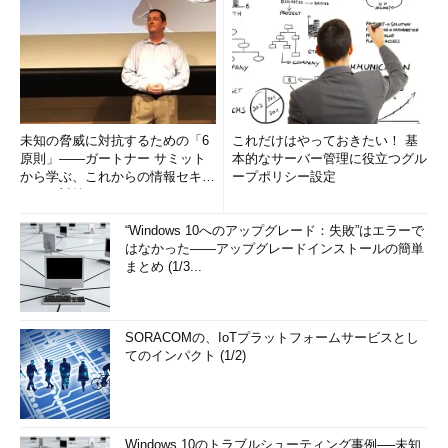
未知の脅威に対抗するための「6
これだけはやっておきたい！ 基
原則」――ガートナー サミット
本的なサーバー管理に役立つグル
から学ぶ、これからの情報セキュ
ープポリシー設定
リティ対策
“Windows 10へのアップグレード：失敗”はエラーで
はなかった――アップグレードインストールの簡単
まとめ (1/3...
SORACOMの、IoTプラットフォームサービスとし
てのインパクト (1/2)
Windows 10のトラブルシューティング事例──未知