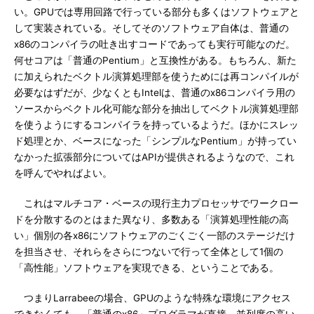
い。GPUでは専用回路で行っている部分も多くはソフトウェアと
して実装されている。そしてそのソフトウェア自体は、普通の
x86のコンパイラの吐き出すコードであっても実行可能なのだ。
何せコアは「普通のPentium」と互換性がある。もちろん、新た
に加えられたベクトル演算処理部を使うためには再コンパイルが
必要なはずだが、少なくともIntelは、普通のx86コンパイラ用の
ソースからベクトル化可能な部分を抽出してベクトル演算処理部
を使うようにするコンパイラを持っているようだ。ほかにスレッ
ド処理とか、ベースになった「シンプルなPentium」が持ってい
なかった拡張部分についてはAPIが提供されるようなので、これ
を呼んでやればよい。
これはマルチコア・ベースの現行主力プロセッサでワークロー
ドを分散するのとはまた異なり、多数ある「演算処理性能の高
い」個別の各x86にソフトウェアのごくごく一部のステージだけ
を担当させ、それらをさらにつないで行って全体として1個の
「高性能」ソフトウェアを実現できる、ということである。
つまりLarrabeeの場合、GPUのような特殊な環境にアクセス