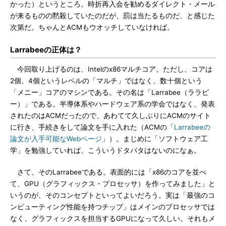
かった）というところ。時折再入会を勧めるダイレクト・メール
が来るものの黙殺していたのだが、罰は当たるものだ、と感じた
次第だ。ちゃんとACMもウオッチしていなければ。
Larrabeeの正体は？
今回取り上げるのは、Intelのx86マルチコア。ただし、コアは
2個、4個というレベルの「マルチ」ではなく、数十個という
「メニー」コアのマシンである。その名は「Larrabee（ララビ
ー）」である。半導体系やハードウェア系の学会ではなく、発表
されたのはACMだったので、あわてて久しぶりにACMのサイト
に行き、手続きをして論文を手に入れた（ACMの「
Larrabeeの
論文が入手可能なWebページ
」）。まじめに「ソフトウェア工
学」を勉強していれば、こういうドタバタはないのになぁ。
さて、そのLarrabeeである。表面的には「x86のコアを並べ
て、GPU（グラフィックス・プロセッサ）を作ってみました」と
いうのが、そのコンセプトといってよいだろう。実は「最強のコ
ンピューティング性能を持つチップ」はメインのプロセッサでは
なく、グラフィックスを担当するGPUになって久しい。それもメ