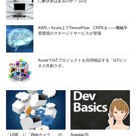
に解決策はあるのか？ (1/2)
AWS／Azure上でTensorFlow、CNTKを――機械学
習環境のマネージドサービスが登場
AzureでIoTプロジェクトを共同検証する「IoTビジ
ネス共創ラボ」
「LINE」に「Webカメラ」、の
AngularJS