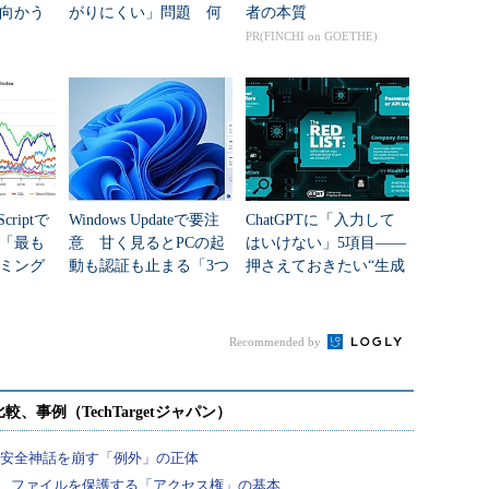
向かう
がりにくい」問題 何
者の本質
新技術
を変えて解決した？
PR(FINCHI on GOETHE)
criptで
Windows Updateで要注
ChatGPTに「入力して
年「最も
意 甘く見るとPCの起
はいけない」5項目――
ミング
動も認証も止まる「3つ
押さえておきたい“生成
のセキュリティ移行」
AIのNGリスト”
Recommended by