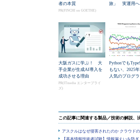
者の本質
旅」 実運用へ
データセンター
PR(FINCHI on GOETHE)
大阪ガスに学ぶ！ 大
PythonでもTypeS
手企業が生成AI導入を
もない、2025
成功させる理由
人気のプログラ
言語」
PR(ITmedia エンタープライ
ズ)