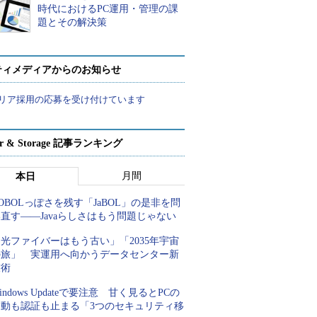
時代におけるPC運用・管理の課
題とその解決策
ティメディアからのお知らせ
リア採用の応募を受け付けています
ver & Storage 記事ランキング
月間
本日
OBOLっぽさを残す「JaBOL」の是非を問
直す――Javaらしさはもう問題じゃない
光ファイバーはもう古い」「2035年宇宙
の旅」 実運用へ向かうデータセンター新
技術
indows Updateで要注意 甘く見るとPCの
起動も認証も止まる「3つのセキュリティ移