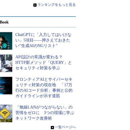
»
ランキングをもっと見る
Book
ChatGPTに「入力してはいけな
い」5項目――押さえておきた
い“生成AIのNGリスト”
API設計の常識が変わる？
HTTP新メソッド「QUERY」と
セキュリティ対策を学ぶ
フロンティアAIとサイバーセキ
ュリティ対策の現在地 「17万
行のAIコード分析」事例と公的
ガイドラインが示す道筋
「無線LANがつながらない」の
苦情をゼロに 3つの現場に学ぶ
ネットワーク改善術
»
一覧ページへ