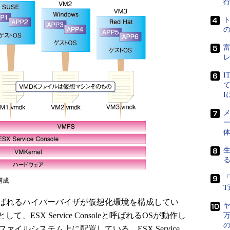
I
て
メ
ー
「
構成
elと呼ばれるハイパーバイザが仮想化環境を構成してい
ヤ
ESX Service Consoleと呼ばれるOSが動作し
万
の
ァイルシステム上に配置している。ESX Service