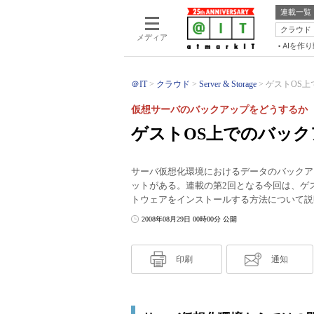
連載一覧
クラウド
メディア
AIを作
＠IT
クラウド
Server & Storage
ゲストOS上
仮想サーバのバックアップをどうするか（
ゲストOS上でのバッ
サーバ仮想化環境におけるデータのバックア
ットがある。連載の第2回となる今回は、ゲ
トウェアをインストールする方法について説
2008年08月29日 00時00分 公開
印刷
通知