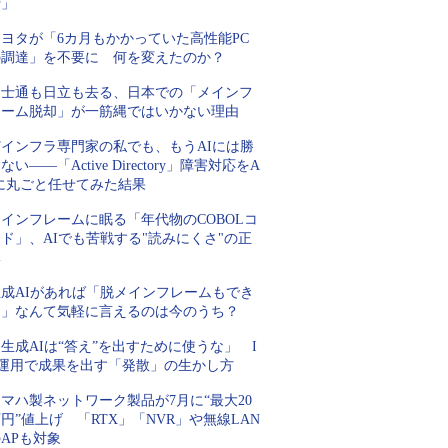
行」
トヨタが「6カ月もかかっていた高性能PC
の調達」を不要に 何を変えたのか？
富士通も日立も去る、日本での「メインフ
レーム脱却」が一筋縄ではいかない理由
Tインフラ専門家の私でも、もうAIには勝
ない――「Active Directory」障害対応をA
Iに丸ごと任せてみた結果
インフレームに眠る「年代物のCOBOLコ
ド」、AIでも苦戦する"読みにくさ"の正
体
生成AIがあれば「脱メインフレームもでき
る」なんて気軽に言えるのは今のうち？
生成AIは“答え”を出すために使うな」 I
T運用で成果を出す「発散」の生かし方
マハ製ネットワーク製品が7月に“最大20
円”値上げ 「RTX」「NVR」や無線LAN
APも対象