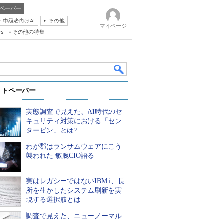
ペーパー
・中級者向けAI
その他
マイページ
ws
その他の特集
イトペーパー
実態調査で見えた、AI時代のセ
キュリティ対策における「セン
ターピン」とは?
わが郡はランサムウェアにこう
k
襲われた 敏腕CIO語る
実はレガシーではないIBM i、長
所を生かしたシステム刷新を実
現する選択肢とは
調査で見えた、ニューノーマル