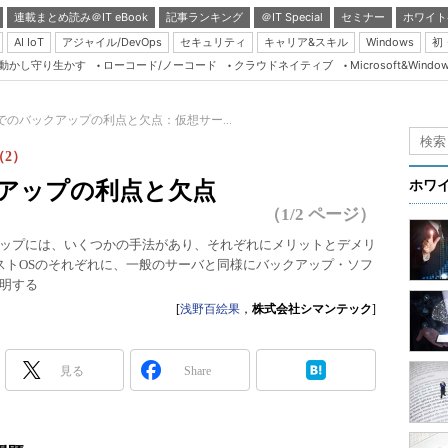
連載まとめ読み＠IT eBook
記事ランキング
＠IT Special
セミナー
ホワイト
AI IoT
アジャイル/DevOps
セキュリティ
キャリア&スキル
Windows
初
り動かし守り生かす
ローコード/ノーコード
クラウドネイティブ
Microsoft&Windo
Server & Storage
HTML5 + UX
でのバックアップの利点と欠点：仮想サー...
Smart & Social
2）
Coding Edge
クアップの利点と欠点
ホワ
Java Agile
（1/2 ページ）
Database Expert
ップには、いくつかの手法があり、それぞれにメリットとデメリ
ストOSのそれぞれに、一般のサーバと同様にバックアップ・ソフ
Linux ＆ OSS
明する
Master of IP Networ
[
浅野百絵果
，
株式会社シマンテック
]
Security & Trust
Test & Tools
見る
Share
Insider.NET
ブログ