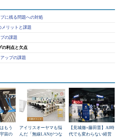
ップに残る問題への対処
ackupのメリットと課題
ップの課題
プの利点と欠点
クアップの課題
はもう
アイリスオーヤマも悩
【見城徹×藤田晋】AI時
年宇宙の
んだ「無線LANがつな
代でも変わらない経営