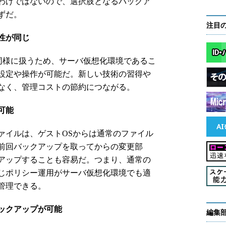
わけではないので、選択肢となるバックア
ずだ。
注目
性が同じ
同様に扱うため、サーバ仮想化環境であるこ
設定や操作が可能だ。新しい技術の習得や
なく、管理コストの節約につながる。
可能
イルは、ゲストOSからは通常のファイル
前回バックアップを取ってからの変更部
アップすることも容易だ。つまり、通常の
じポリシー運用がサーバ仮想化環境でも適
管理できる。
ックアップが可能
編集