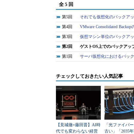
全 5 回
5
それでも仮想化のバックア
4
VMware Consolidated B
3
仮想マシン単位のバックア
2
ゲストOS上でのバックアッ
1
サーバ仮想化におけるバッ
チェックしておきたい人気記事
【見城徹×藤田晋】AI時
「光ファイバー
代でも変わらない経営
古い」「2035