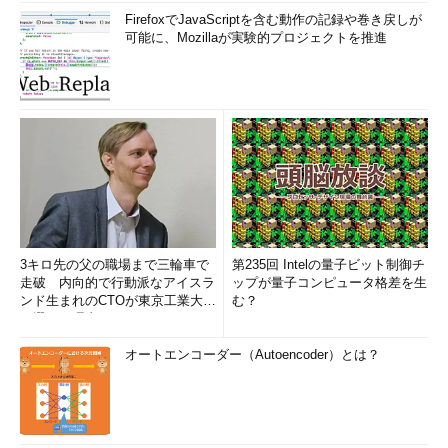
FirefoxでJavaScriptを含む動作の記録や巻き戻しが
可能に、Mozillaが実験的プロジェクトを推進
3キロ先の父の職場まで三輪車で
第235回 Intelの量子ビット制御チ
走破 内向的で行動派なアイスラ
ップが量子コンピュータ格差を生
ンド生まれのCTOが東京工業大学
む？
を選んだ理由 (1/2)
オートエンコーダー（Autoencoder）とは？