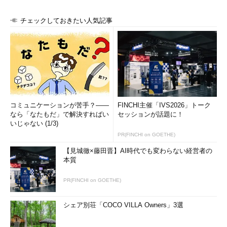
チェックしておきたい人気記事
コミュニケーションが苦手？――
FINCHI主催「IVS2026」トーク
なら「なたもだ」で解決すればい
セッションが話題に！
いじゃない (1/3)
PR(FINCHI on GOETHE)
【見城徹×藤田晋】AI時代でも変わらない経営者の
本質
PR(FINCHI on GOETHE)
シェア別荘「COCO VILLA Owners」3選