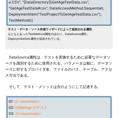
e.CSV", "|DataDirectory|\\GetAgeTestData.csv",
"GetAgeTestData#csv", DataAccessMethod.Sequential),
DeploymentItem("TestProject1\\GetAgeTestData.csv"),
TestMethod()]
テスト・データ・ソース作成ウィザードによって追加される属性
もともとあったTestMethod属性のほかに、DataSource属性、
DeploymentItem属性が追加されている。
DataSource属性は、テストを実施するために必要なデータソ
ースを識別するために使用される。パラメータは順に、データソ
ースに対するプロバイダ名、ファイルのパス、テーブル、アクセ
ス方法である。
そして、テスト・メソッドは次のようにして記述する。
01:
/// <summary>
02:
///GetAge のテスト
03:
///</summary>