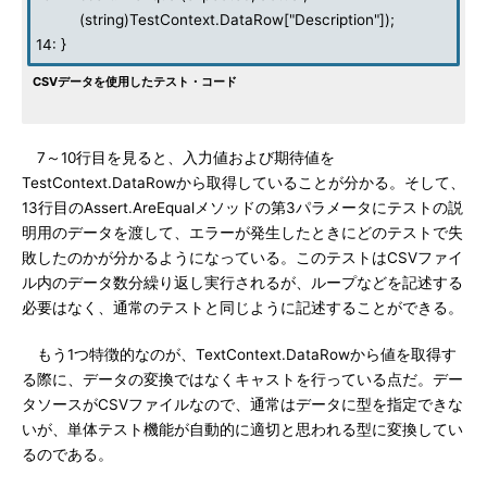
(string)TestContext.DataRow["Description"]);
14: }
CSVデータを使用したテスト・コード
7～10行目を見ると、入力値および期待値を
TestContext.DataRowから取得していることが分かる。そして、
13行目のAssert.AreEqualメソッドの第3パラメータにテストの説
明用のデータを渡して、エラーが発生したときにどのテストで失
敗したのかが分かるようになっている。このテストはCSVファイ
ル内のデータ数分繰り返し実行されるが、ループなどを記述する
必要はなく、通常のテストと同じように記述することができる。
もう1つ特徴的なのが、TextContext.DataRowから値を取得す
る際に、データの変換ではなくキャストを行っている点だ。デー
タソースがCSVファイルなので、通常はデータに型を指定できな
いが、単体テスト機能が自動的に適切と思われる型に変換してい
るのである。