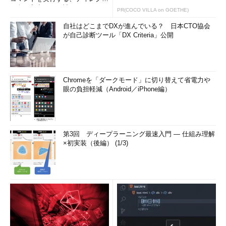
リ名の入力ミスを補正...
PR(COCO VILLA on GOETHE)
自社はどこまでDXが進んでいる？ 日本CTO協会
が自己診断ツール「DX Criteria」公開
Chromeを「ダークモード」に切り替えて省電力や
眼の負担軽減（Android／iPhone編）
第3回 ディープラーニング最速入門 ― 仕組み理解
×初実装（後編） (1/3)