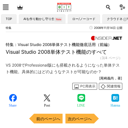
TOP
AIを作り動かし守り生かす
ロー/ノーコード
クラウドネイ
特集
2008年11月14日 公開
特集：Visual Studio 2008単体テスト機能徹底活用（前編）
Visual Studio 2008単体テスト機能のすべて
（3/4 ページ）
VS 2008でProfessional版にも搭載されるようになった単体テス
ト機能。具体的にはどのようなテストが可能なのか？
[尾崎義尚，著]
PC用表示
関連情報
Share
Post
LINE
Hatena
前のページへ
次のページへ