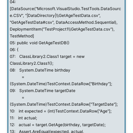
04:
[DataSource("Microsoft.VisualStudio.TestTools.DataSourc
e.CSV", "|DataDirectory|\\GetAgeTestData.csv",
"GetAgeTestData#csv", DataAccessMethod.Sequential),
DeploymentItem("TestProject1\\GetAgeTestData.csv"),
TestMethod]
05: public void GetAgeTestDB()
06: {
07: ClassLibrary2.Class1 target = new
ClassLibrary2.Class1();
08: System.DateTime birthday
=
(System.DateTime)TestContext.DataRow["Birthday"];
09: System.DateTime targetDate
=
(System.DateTime)TestContext.DataRow["TargetDate"];
10: int expected = (int)TestContext.DataRow["Age"];
11: int actual;
12: actual = target.GetAge(birthday, targetDate);
13: Assert.AreEqual(expected, actual,