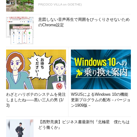
PR(COCO VILLA on GOETHE)
意図しない音声再生で周囲をびっくりさせないため
のChrome設定
わざとハリボテのシステムを発注
WSUSによるWindows 10の機能
しましたね――黒い三人の男 (1/
更新プログラムの配布－バージョ
3)
ン1909版－
【西野亮廣】ビジネス書最新刊『北極星 僕たちは
どう働くか』