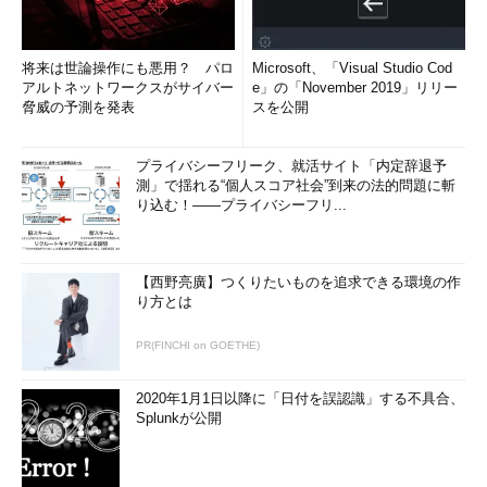
将来は世論操作にも悪用？ パロ
Microsoft、「Visual Studio Cod
アルトネットワークスがサイバー
e」の「November 2019」リリー
脅威の予測を発表
スを公開
プライバシーフリーク、就活サイト「内定辞退予
測」で揺れる“個人スコア社会”到来の法的問題に斬
り込む！――プライバシーフリ...
【西野亮廣】つくりたいものを追求できる環境の作
り方とは
PR(FINCHI on GOETHE)
2020年1月1日以降に「日付を誤認識」する不具合、
Splunkが公開