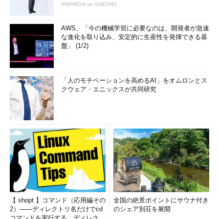
PR(FINCHI on GOETHE)
AWS、「今の機械学習に必要なのは、開発者が急速
な進化を取り込み、安定的に生産性を発揮できる基
盤」 (1/2)
「人のモチベーションを高めるAI」をオムロンとス
クウェア・エニックスが共同研究
【 shopt 】コマンド（応用編その
全国の絶景ポイントにサウナ付き
2）――ディレクトリ名だけでcd
のシェア別荘を展開
コマンドを実行する、ディレクト