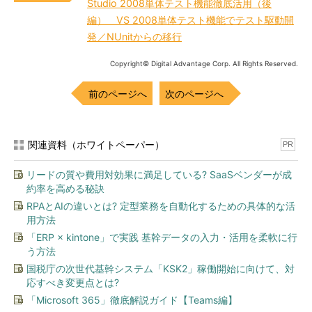
Studio 2008単体テスト機能徹底活用（後
編） VS 2008単体テスト機能でテスト駆動開
発／NUnitからの移行
Copyright© Digital Advantage Corp. All Rights Reserved.
前のページへ
次のページへ
関連資料（ホワイトペーパー）
PR
リードの質や費用対効果に満足している? SaaSベンダーが成
約率を高める秘訣
RPAとAIの違いとは? 定型業務を自動化するための具体的な活
用方法
「ERP × kintone」で実践 基幹データの入力・活用を柔軟に行
う方法
国税庁の次世代基幹システム「KSK2」稼働開始に向けて、対
応すべき変更点とは?
「Microsoft 365」徹底解説ガイド【Teams編】