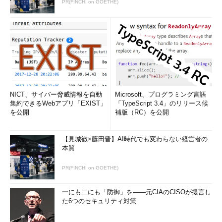
PR(FINCHI on GOETHE)
NICT、サイバー脅威情報を自動
Microsoft、プログラミング言語
集約できるWebアプリ「EXIST」
「TypeScript 3.4」のリリース候
を公開
補版（RC）を公開
【見城徹×藤田晋】AI時代でも変わらない経営者の
本質
PR(FINCHI on GOETHE)
一にも二にも「防御」を――元CIAのCISOが提言し
た6つのセキュリティ対策