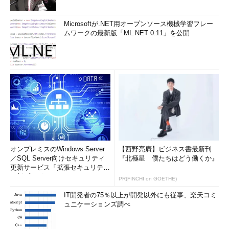
Microsoftが.NET用オープンソース機械学習フレー
ムワークの最新版「ML.NET 0.11」を公開
オンプレミスのWindows Server
【西野亮廣】ビジネス書最新刊
／SQL Server向けセキュリティ
『北極星 僕たちはどう働くか』
更新サービス「拡張セキュリティ
更新プログ...
PR(FINCHI on GOETHE)
IT開発者の75％以上が開発以外にも従事、楽天コミ
ュニケーションズ調べ