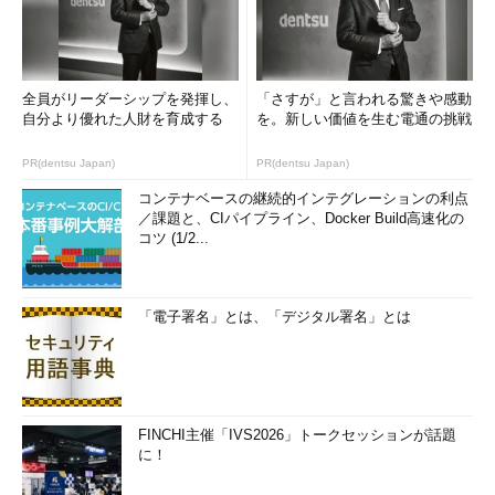
全員がリーダーシップを発揮し、
「さすが」と言われる驚きや感動
自分より優れた人財を育成する
を。新しい価値を生む電通の挑戦
PR(dentsu Japan)
PR(dentsu Japan)
コンテナベースの継続的インテグレーションの利点
／課題と、CIパイプライン、Docker Build高速化の
コツ (1/2...
「電子署名」とは、「デジタル署名」とは
FINCHI主催「IVS2026」トークセッションが話題
に！