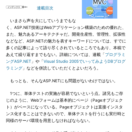
連載目次
いまさら声を大にしていうまでもな
く、ASP.NET技術はWebアプリケーション構築のための優れた、
また、魅力あるアーキテクチャだ。開発生産性、管理性、拡張性
などなど、ASP.NETの魅力を表すキーワードについては、すでに
多くの記事によって語り尽くされているところでもあり、本稿で
あえて繰り返すまでもない。詳細については、連載「
プログラミ
ングASP.NET
」や「
Visual Studio 2005でいってみようDBプログ
ラミング
」などを併読していただくとよいだろう。
もっとも、そんなASP.NETにも問題がないわけではない。
1つに、単体テストの実施が容易でないという点。諸兄もご存
じのように、Webフォームは基本的にページ（Pageオブジェク
ト）がベースになっている。Pageオブジェクトは直接インスタ
ンス化することはできないので、単体テストを行うにも実行時と
同様のサーバ環境を用意しなければならない。