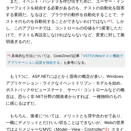
また、イベント・ハンドラを呼び出すために、ユーザー・イン
ターフェイスを経由する必要があるのも、テストの自動化を阻害
する要因だ。なるほど、ブラウザの動作を自動化することで、テ
ストそのものを自動化することができないわけではない
*1
。しか
し、このアプローチでは、コントロールのID値を1つ変更しただ
けで、テストも再設定しなければならないなど、変更に対して脆
弱過ぎるのだ。
*1
具体的な方法については、CodeZineの記事「
VSTTのWebテスト機能で
アプリケーション品質を強化する
」も参考になる。
もう1つに、ASP.NETにはとかく固有の概念が多い。Windows
アプリケーション・ライクなイベントドリブン・モデルを始め、
ポストバックやビューステート、サーバ・コントロールなどの概
念は、恐らく非.NET分野の開発者からすれば、一種独特のもの
に感じるはずだ。
もちろん、後者については、メリットとも背中合わせであり、
一概にデメリットとだけいい切ることはできないが、Webの世界
ではよりメジャーなMVC（Model－View－Controller
*2
）スタイ