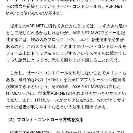
らの概念を前提としているサーバ・コントロールも、ASP.NET
MVCでは使わないのが基本だ。
従来型のASP.NETに慣れてきた方にとっては、まず大きな違い
として感じられるかもしれないが、ASP.NET MVCでビューを記
述するには、埋め込みブロック（<%……%>）を使用する必要が
あるのだ。このスタイルは、これまでのサーバ・コントロールを
フォーム上にドラッグ＆ドロップするというスタイルに慣れてし
まった諸兄にとっては、恐らく回りくどく感じることだろう。
しかし、サーバ・コントロールを利用しないことでメリットも
ある。最終的な出力（HTML）を完全にアプリケーション開発者
が掌握できるという点、その結果、ASP.NET MVCが出力した
HTMLソースは、従来型ASP.NETのそれよりもすっきりするとい
う点だ。また、HTMLソースがクリアになれば、おのずとデザイ
ナとの連携が取りやすくなるという効果も期待できる。
（2）フロント・コントローラ方式を採用
従来型のASP.NETでは、個々のページ（.aspxファイル）でリ