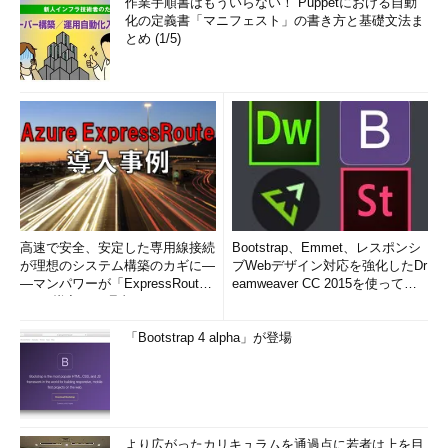
作業手順書はもういらない！ Puppetにおける自動
化の定義書「マニフェスト」の書き方と基礎文法ま
とめ (1/5)
高速で安全、安定した専用線接続
Bootstrap、Emmet、レスポンシ
が理想のシステム構築のカギに―
ブWebデザイン対応を強化したDr
―マンパワーが「ExpressRout
eamweaver CC 2015を使って
e」を導入した理由
み...
「Bootstrap 4 alpha」が登場
より広がったカリキュラムを通過点に若者は上を目