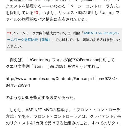
クエストを処理する――いわゆる「ページ・コントローラ方式」
を採用している
*3
。つまり、リクエスト時のURLも「.aspx」フ
ァイルの物理的なパス構造に左右されていた。
*3
フレームワークの内部構成については、拙稿「
ASP.NET vs. Strutsフレ
ームワーク徹底比較［前編］
」でも触れている。興味のある方は参照いた
だきたい。
例えば、「/Contents」フォルダ配下のForm.aspxに対して、
クエリ文字列「isbn」（値は108）を渡そうとすれば、
http://www.examples.com/Contents/Form.aspx?isbn=978-4-
8443-2699-1
のようなURLを指定する必要があった。
しかし、ASP.NET MVCの基本は、「フロント・コントローラ
方式」である。フロント・コントローラとは、クライアントから
のリクエストを1カ所で受け取る仕組みのこと。すべてのリクエ