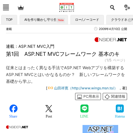
TOP
AIを作り動かし守り生かす
ロー/ノーコード
クラウドネイ
連載
2009年4月10日 公開
連載：ASP.NET MVC入門
第1回 ASP.NET MVCフレームワーク 基本のキ
（1/5 ページ）
従来とはまったく異なる手法でASP.NET Webアプリを構築する
ASP.NET MVCとはいかなるものか？ 新しいフレームワークを
基礎から学ぶ。
[
山田祥寛（http://www.wings.msn.to/）
，著]
PC用表示
関連情報
Share
Post
LINE
Hatena