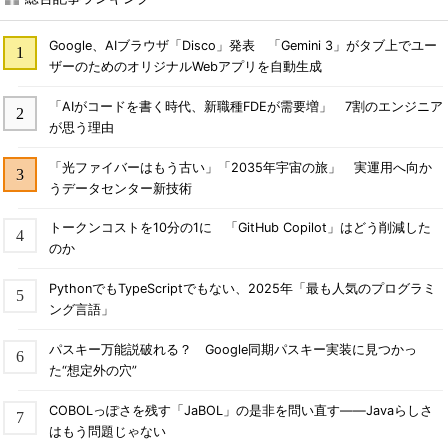
Google、AIブラウザ「Disco」発表 「Gemini 3」がタブ上でユー
ザーのためのオリジナルWebアプリを自動生成
「AIがコードを書く時代、新職種FDEが需要増」 7割のエンジニア
が思う理由
「光ファイバーはもう古い」「2035年宇宙の旅」 実運用へ向か
うデータセンター新技術
トークンコストを10分の1に 「GitHub Copilot」はどう削減した
のか
PythonでもTypeScriptでもない、2025年「最も人気のプログラミ
ング言語」
パスキー万能説破れる？ Google同期パスキー実装に見つかっ
た“想定外の穴”
COBOLっぽさを残す「JaBOL」の是非を問い直す――Javaらしさ
はもう問題じゃない