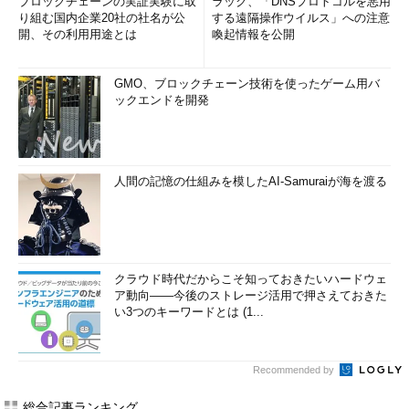
ブロックチェーンの実証実験に取
ラック、「DNSプロトコルを悪用
り組む国内企業20社の社名が公
する遠隔操作ウイルス」への注意
開、その利用用途とは
喚起情報を公開
GMO、ブロックチェーン技術を使ったゲーム用バ
ックエンドを開発
人間の記憶の仕組みを模したAI-Samuraiが海を渡る
クラウド時代だからこそ知っておきたいハードウェ
ア動向――今後のストレージ活用で押さえておきた
い3つのキーワードとは (1...
Recommended by
総合記事ランキング