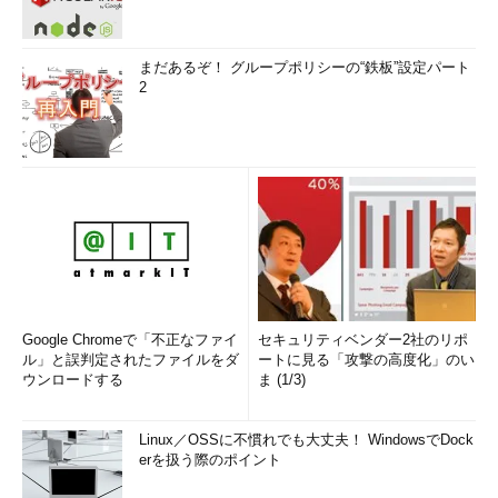
デフォルトでは8Mbytesのようなので、例えば16Mbytesから
16Mbytes単位で増やしながらリモート・デスクトップ接続を試
まだあるぞ！ グループポリシーの“鉄板”設定パート
していけばよいだろう。ただし、変更した設定を有効にするには
2
システムの再起動が必要である。なお、筆者が遭遇したトラブル
は、この値を64Mbytesにすることで解消できた。
■この記事と関連性の高い別の記事
Windowsのリモートデスクトップでコンソールセッショ
ンに接続する
（TIPS）
Windowsでリモートから「リモート デスクトップ」を許
可する
（TIPS）
Windowsでリモートデスクトップの接続時間を制限する
（TIPS）
Google Chromeで「不正なファイ
セキュリティベンダー2社のリポ
ル」と誤判定されたファイルをダ
ートに見る「攻撃の高度化」のい
Windowsでリモートデスクトップの接続コンピュータ履
ウンロードする
ま (1/3)
歴を削除する
（TIPS）
Windowsのコマンドプロンプトからリモートデスクトッ
Linux／OSSに不慣れでも大丈夫！ WindowsでDock
プのセッションを管理する
（TIPS）
erを扱う際のポイント