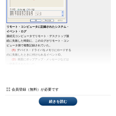
リモート・コンピュータに記録されたシステム・
イベント・ログ
接続元コンピュータでリモート・デスクトップ接
続に失敗した時刻に、このログがリモート・コン
ピュータ側で複数記録されていた。
（1）
デバイス・ドライバをメモリにロードする
のに失敗したときに付けられるイベントID。
（2）
画面にポップアップ・メッセージなどは
一切表示されなかった。
（3）
これはWindows標準の.DLLファイルの1
つで、「RDP Display Driver」という説明が付い
ている。リモート・デスクトップ・プロトコル（R
DP）における画面表示用ドライバのようだ。
（4）
ここをクリックして表示されるマイクロ
会員登録（無料）が必要です
ソフトのサポート技術情報からは、RDPDD.dllに
関係のある有意な情報は得られなかった。
続きを読む
結果からいえば、原因は特定できなかったものの、リモート・