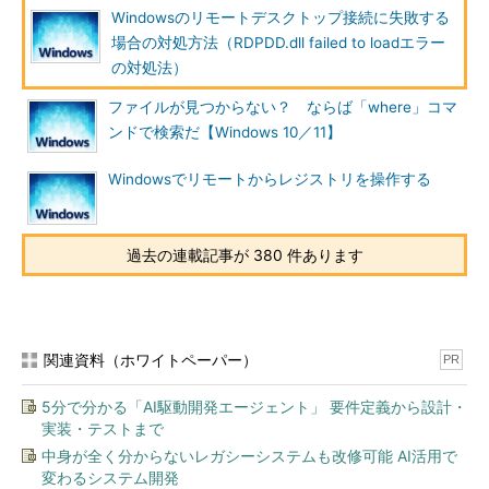
のことだ。筆者が遭遇したトラブルでも、OSとグラフィック
Windowsのリモートデスクトップ接続に失敗する
ス・チップは上記フォーラムでの報告と共通だった（ディスプレ
場合の対処方法（RDPDD.dll failed to loadエラー
イ・ドライバのバージョンはもっと新しかったが）。
の対処法）
しかし、下記のBrad Rutkowski氏によるTechNet Blogの投稿
ファイルが見つからない？ ならば「where」コマ
によれば、NVIDIAと同じく著名なATI（現AMD）製グラフィック
ンドで検索だ【Windows 10／11】
ス・チップとWindows Server 2003 SP2の組み合わせでも、同
Windowsでリモートからレジストリを操作する
じトラブルが発生したとのことだ。
\SystemRoot\System32\RDPDD.dll failed to load
（Brad
Rutkowski's Blog）（英語）
過去の連載記事が 380 件あります
このことから、OSやグラフィックス・チップにはあまり依存
していないことがうかがえる。
関連資料（ホワイトペーパー）
PR
また、Windowsのターミナル・サービスが対象ではないが、
Citrix SystemsのPresentation Server／XenAppという製品向け
5分で分かる「AI駆動開発エージェント」 要件定義から設計・
の技術情報として、RDP接続時に
実装・テストまで
「\SystemRoot\System32\RDPDD.dllを読み込めませんでし
中身が全く分からないレガシーシステムも改修可能 AI活用で
た。」というエラー・メッセージが表示されることがある、と記
変わるシステム開発