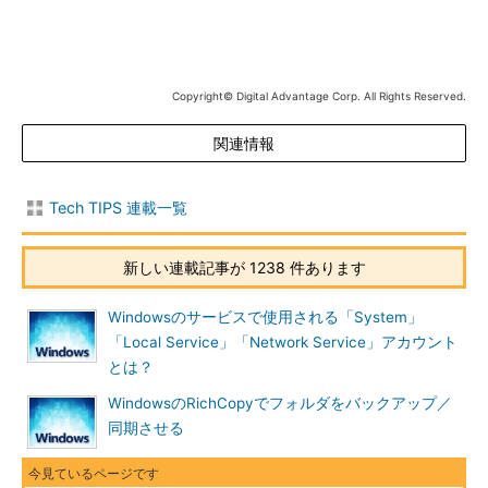
コンピュータのレジストリ修正によってトラブルは解消できた。
本稿では、このトラブルが発生しやすい状況や、効果のあった解
消方法について報告する。必ずしも同じ方法で本トラブルが解消
できるとは限らないが、症状が上記と同じであれば試す価値はあ
Copyright© Digital Advantage Corp. All Rights Reserved.
る。
関連情報
●グラフィックス・カードを追加していると発生しやすい！？
前述の「RDPDD.dll failed to load」というエラー・メッセージ
Tech TIPS 連載一覧
をインターネット上のWebサイトを検索したところ、グラフィッ
クス・チップ・ベンダとして著名なNVIDIAのユーザー・コミュ
新しい連載記事が 1238 件あります
ニティでも、同じ症状のトラブルが報告されていた。
Windowsのサービスで使用される「System」
WHQL 175.16 - remote desktop fails
（NVIDIA Forums）
「Local Service」「Network Service」アカウント
（英語）
とは？
この一連の投稿によると、接続元コンピュータのOSが
WindowsのRichCopyでフォルダをバックアップ／
Windows XP SP3で、NVIDIA製グラフィックス・チップ
同期させる
（GeForce）と「175.16」というバージョン／ビルド番号のディ
スプレイ・ドライバを組み合わせると同トラブルが発生する、と