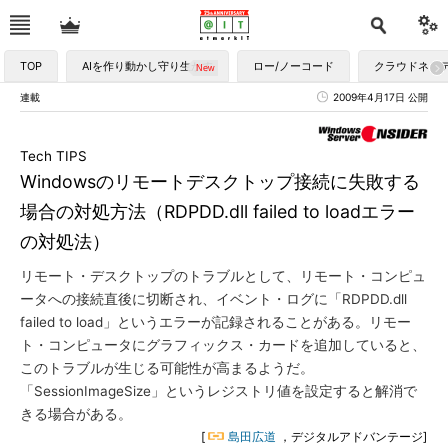
TOP
AIを作り動かし守り生かす
ロー/ノーコード
クラウドネイ
連載
2009年4月17日 公開
Tech TIPS
Windowsのリモートデスクトップ接続に失敗する
場合の対処方法（RDPDD.dll failed to loadエラー
の対処法）
リモート・デスクトップのトラブルとして、リモート・コンピュ
ータへの接続直後に切断され、イベント・ログに「RDPDD.dll
failed to load」というエラーが記録されることがある。リモー
ト・コンピュータにグラフィックス・カードを追加していると、
このトラブルが生じる可能性が高まるようだ。
「SessionImageSize」というレジストリ値を設定すると解消で
きる場合がある。
[
島田広道
，デジタルアドバンテージ]