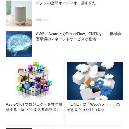
デノンの空間オーディオ、凄すぎた
PR(デノン)
AWS／Azure上でTensorFlow、CNTKを――機械学
習環境のマネージドサービスが登場
AzureでIoTプロジェクトを共同検
「LINE」に「Webカメラ」、の
証する「IoTビジネス共創ラボ」
ぞき見られた1月 (1/3)