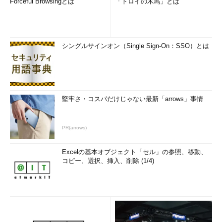
Forceful Browsingとは
「トロイの木馬」とは
新たなセッション（リモート・セッション）が生成される際に
は、そのためのディスプレイ・ドライバ（RDPDD.DLL）も、こ
の領域に追加されることになる。
シングルサインオン（Single Sign-On：SSO）とは
つまり、グラフィックス・チップ用ディスプレイ・ドライバの
プログラム／データ・サイズが大きいと、この領域の空きが足り
なくなってRDPDD.DLLをロードする余地がなくなり、結果とし
て本トラブルが発生すると考えられる。実際、統合型グラフィッ
クス・チップに比べるとグラフィックス・カードは多機能・高性
堅牢さ・コスパだけじゃない最新「arrows」事情
能なことが多く、それを制御するディスプレイ・ドライバも複雑
かつ大規模になりメモリ消費量も増えがちである。
PR(arrows)
前述のSessionImageSize値は、この領域のサイズを変更する
ためのものだ。つまり、デフォルトの8Mbytesより大きなサイズ
Excelの基本オブジェクト「セル」の参照、移動、
をSessionImageSize値に設定し、領域の容量不足を解消すれ
コピー、選択、挿入、削除 (1/4)
ば、本トラブルも解消されるはずだ。
操作方法
「解説」で説明したとおり、リモート・コンピュータ（リモー