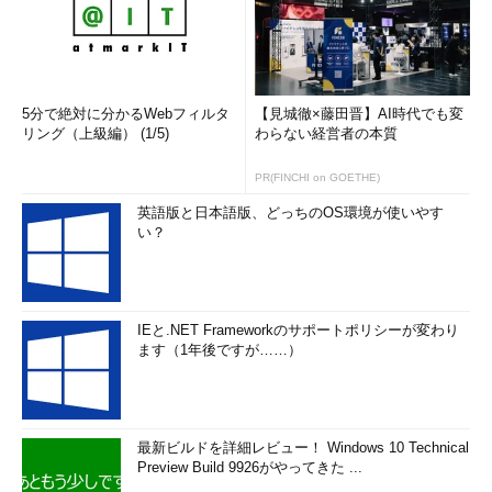
ト接続される側のコンピュータ）にて、ディスプレイ・ドライバ
がロードされるメモリ領域の容量不足によって本トラブルが発生
しているとしたら、リモート・コンピュータのレジストリ値
「SessionImageSize」を増加させることで解決できる。残念な
がら、これでも解消できないという報告もあり、確実とはいえな
5分で絶対に分かるWebフィルタ
【見城徹×藤田晋】AI時代でも変
いが試してみる価値はあるだろう。
リング（上級編） (1/5)
わらない経営者の本質
PR(FINCHI on GOETHE)
［注意］
英語版と日本語版、どっちのOS環境が使いやす
レジストリに不正な値を書き込んでしまうと、システムに重大
い？
な障害を及ぼし、最悪の場合、システムの再インストールを余
儀なくされることもあります。レジストリ・エディタの操作は
慎重に行うとともに、あくまで御自分のリスクで設定を行って
IEと.NET Frameworkのサポートポリシーが変わり
ください。何らかの障害が発生した場合でも、本Windows
ます（1年後ですが……）
Server Insider編集部では責任を負いかねます。ご了承くださ
い。
SessionImageSize値は次のレジストリ・キーに設定する。デ
最新ビルドを詳細レビュー！ Windows 10 Technical
フォルトではこの値は存在しないが、グラフィックス・カードに
Preview Build 9926がやってきた ...
よってはディスプレイ・ドライバのインストール時にこの値を自