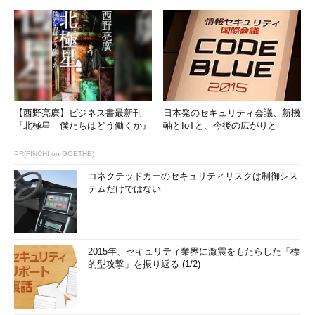
【西野亮廣】ビジネス書最新刊
日本発のセキュリティ会議、新機
『北極星 僕たちはどう働くか』
軸とIoTと、今後の広がりと
PR(FINCHI on GOETHE)
コネクテッドカーのセキュリティリスクは制御シス
テムだけではない
2015年、セキュリティ業界に激震をもたらした「標
的型攻撃」を振り返る (1/2)