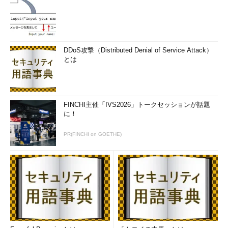
ることを挙げている。
書籍「
インサイドMicrosoft Windows 第4版
」の「第7章 メモ
リ管理」に、このSessionImageSize値に関わる解説がある。そ
れによると、まずWindows XPやWindows Server 2003、ターミ
DDoS攻撃（Distributed Denial of Service Attack）
ナル・サービスがインストールされたWindows 2000 Serverで
とは
は、複数のセッションをサポートしている（セッションとは、ユ
ーザーごとに用意される画面やキーボード、プロセス空間などの
環境へ接続した状態のこと）。これらのWindows OSでは、各セ
ッションに固有のプログラム／データが、仮想システム・アドレ
FINCHI主催「IVS2026」トークセッションが話題
に！
ス空間にある「セッション空間」にマッピングされる。各セッシ
ョンで利用される全ディスプレイ・ドライバは、プリンタ・ドラ
PR(FINCHI on GOETHE)
イバやWindows標準ドライバのWin32k.sysとともに、セッショ
ン空間内のある単一領域にロードされる。この単一領域のサイズ
はデフォルトで8Mbytesとのことだ。
Windowsの起動時には、物理的なコンソールのためのセッショ
ン（コンソール・セッション）が生成され、そのためのグラフィ
ックス・チップ用ディスプレイドライバも前述の8Mbytesの領域
にロードされる。次にリモート・デスクトップ接続要求によって