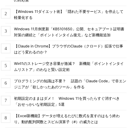
の対応策
【Windows 11ダイエット術】「隠れた不要サービス」を停止して
軽量化する
Windows 11月例更新「KB5101650」公開、セキュアブート証明書
対策の継続と「ポイントインタイム復元」など新機能追加
【Claude in Chrome】ブラウザのClaude（クロード）拡張で仕事
はどう変わるのか？
Win11のストレージ空き容量が激減？ 新機能「ポイントインタイ
ムリストア」のわなと賢い設定術
プログラミングの知識は不要？ 話題の「Claude Code」で非エン
ジニアが「欲しかったあのツール」を作る
初期設定のままはダメ！ Windows 11を買ったらすぐ消すべき
「おせっかいな初期設定」5選
【Excel新機能】データが増えるたびに数式を直すのはもう終わ
り。動的配列関数とスピル演算子（#）の威力とは