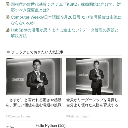
載されている。
国税庁の次世代基幹システム「KSK2」稼働開始に向けて、対
応すべき変更点とは?
ICAセッションの起動時に「Vdtw30.dllを読み込めませんで
Computer Weekly日本語版 9月20日号:なぜ暗号通貨は主流に
した。」というようなエラーメッセージが表示される
ならないのか
（Citrix Systems Knowledge Center）
HubSpotの活用が思うように進まない? データ管理の課題と
解決方法
発生状況について要約すると、リモート・コンピュータ
（Presentation Serverを実行しているサーバ）のグラフィック
チェックしておきたい人気記事
ス機能が、一般的な統合型グラフィックス・チップ（メイン・メ
モリなどを制御するチップにグラフィックス機能が統合されてい
る廉価なタイプ）ではなく、例えば3Dグラフィックス・カード
によって実装されていると、このトラブルが発生することがある
とのことだ。
●原因はSessionImageSize値で確保されるメモリ領域の不
足！？
「さすが」と言われる驚きや感動
全員がリーダーシップを発揮し、
を。新しい価値を生む電通の挑戦
自分より優れた人財を育成する
また、この技術情報ではトラブルの直接的な原因として、ディ
スプレイ・ドライバがメモリにロードされる際、レジストリ値
PR(dentsu Japan)
PR(dentsu Japan)
「SessionImageSize」で決定されるメモリ領域の容量が不足す
Hello Python (1/3)