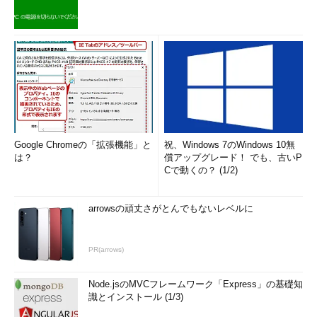
動で設定することもある。
項目
内容
キー
HKEY_LOCAL_MACHINE\SYSTEM\CurrentControlSet\Control\
Session Manager\Memory Management
値の名前
SessionImageSize
型
REG_DWORD
Google Chromeの「拡張機能」と
祝、Windows 7のWindows 10無
値の内容
0x10 → 16Mbytes
は？
償アップグレード！ でも、古いP
0x20 → 32Mbytes
Cで動くの？ (1/2)
0x30 → 48Mbytes
0x40 → 64Mbytes
……
arrowsの頑丈さがとんでもないレベルに
SessionImageSize値を設定するレジストリ・キーとその内容
SessionImageSize値に、確保したい容量をMbytes単位で設定する。この項目
が存在していない場合は、DWORD型で新しく作成してから設定すること。新
PR(arrows)
しい設定を有効にするにはシステムの再起動が必要。デフォルトは8Mbytesな
ので、例えば16Mbytesから16Mbytes単位で増加させながらリモート・デスク
トップ接続を試していけばよいだろう。
Node.jsのMVCフレームワーク「Express」の基礎知
識とインストール (1/3)