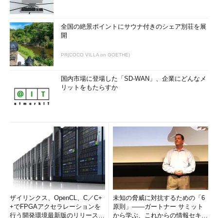
「
Tech TIPS
」
全国の絶景ポイントにサウナ付きのシェア別荘を展
開
PR(COCO VILLA on GOETHE)
国内市場に登場した「SD-WAN」、企業にどんなメ
リットをもたらすか
ザイリンクス、OpenCL、C／C+
未知の脅威に対抗するための「6
+でFPGAアクセラレーションを
原則」――ガートナー サミット
行う開発環境最新版のリリースを
から学ぶ、これからの情報セキュ