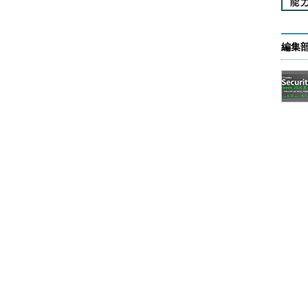
態 種類 デバイス
n
wd
編集
d
…切断中。状態が「Disc（切断）」になっている
らログオフさせる
は、logoff.exeというコマンドを利用する。コ
表示される。引数なしでlogoffコマンドを実行すると、今
り自分自身）がすぐにログオフしてしまうので注意
[/SERVER:サーバー名] [/V]
します。