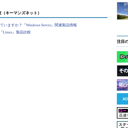
較（キーマンズネット）
ション名やセッションIDは、TIPS「
サーバにログオン
る
」で紹介した「query user（もしくはquser）」や
すか？『Windows Server』関連製品情報
insta）」で表示されるものと同じである。まずリモート・サ
Linux』製品比較
で得られたセッションIDを指定してtsdisconコマ
注目
r:オプションで対象となるサーバを指定する。
rver 2003を調査した例
query sessionと同じ
態 種類 デバイス
n
wd
dpwd
…ログオン中
ョン1を切断