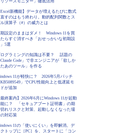
「リソースモニター」徹底活用
Excel新機能】データが増えるたびに数式
を直すのはもう終わり。動的配列関数とス
ピル演算子（#）の威力とは
期設定のままはダメ！ Windows 11を買
ったらすぐ消すべき「おせっかいな初期設
」5選
プログラミングの知識は不要？ 話題の
Claude Code」で非エンジニアが「欲しか
ったあのツール」を作る
indows 11が軽快に？ 2026年5月パッチ
KB5089549」でCPU性能向上と低遅延モ
ードが追加
最終案内】2026年6月にWindows 11が起動
不能に？ 「セキュアブート証明書」の期
限切れリスクと対策、起動しなくなった場
合の対応策
indows 11の「使いにくい」を即解消。デ
スクトップに［PC］を、スタートに「コン