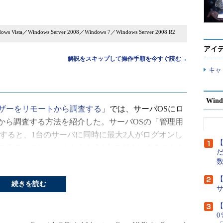
ws Vista／Windows Server 2008／Windows 7／Windows Server 2008 R2
アイ
解説をスキップして操作手順を今すぐ読む→
キャ
Wind
ザーをリモートから調査する
」では、サーバOSにロ
から調査する方法を紹介した。サーバOSの「管理用
すると、1台のサーバに同時に最大2人がログオンし
【
加えて、コンソールからもう1人ログオンすることも
だ
ログオンしている状態で、さらにリモートからログオ
アログが表示され、ログオンすることはできない。
【
続きを読む
【