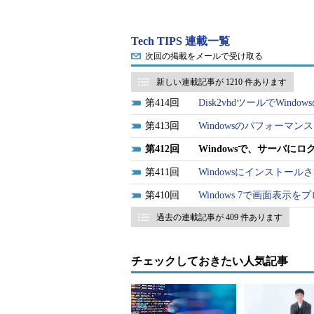
Tech TIPS 連載一覧
次回の掲載をメールで受け取る
新しい連載記事が 1210 件あります
414
Disk2vhdツールでWi
413
Windowsのパフォーマ
412
Windowsで、サーバ
リモートデスクトップの接
サーバOSのリモート管理デ
411
Windowsにインストール
2人までログオンできるが、
（1）
3人目がログオンし
410
Windows 7で画面表
る。
過去の連載記事が 409 件あります
このようなダイアログが表示された
チェックしておきたい人気記事
を調べ、使用中のユーザーを一時的に
は、サーバにログオンしているユー
いて解説する。