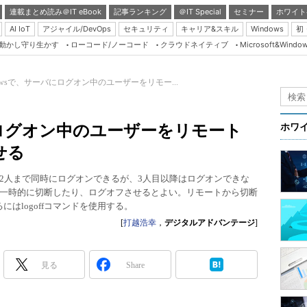
連載まとめ読み＠IT eBook
記事ランキング
＠IT Special
セミナー
ホワイト
AI IoT
アジャイル/DevOps
セキュリティ
キャリア&スキル
Windows
初
り動かし守り生かす
ローコード/ノーコード
クラウドネイティブ
Microsoft&Windo
Server & Storage
HTML5 + UX
dowsで、サーバにログオン中のユーザーをリモー...
Smart & Social
Coding Edge
バにログオン中のユーザーをリモート
ホワ
Java Agile
せる
Database Expert
2人まで同時にログオンできるが、3人目以降はログオンできな
Linux ＆ OSS
一時的に切断したり、ログオフさせるとよい。リモートから切断
るにはlogoffコマンドを使用する。
Master of IP Networ
[
打越浩幸
，
デジタルアドバンテージ
]
Security & Trust
Test & Tools
見る
Share
Insider.NET
ブログ