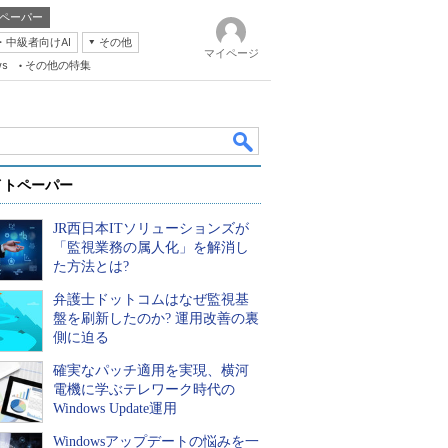
ペーパー
・中級者向けAI
その他
マイページ
ws
その他の特集
イトペーパー
JR西日本ITソリューションズが
「監視業務の属人化」を解消し
た方法とは?
弁護士ドットコムはなぜ監視基
k
盤を刷新したのか? 運用改善の裏
側に迫る
確実なパッチ適用を実現、横河
電機に学ぶテレワーク時代の
Windows Update運用
Windowsアップデートの悩みを一