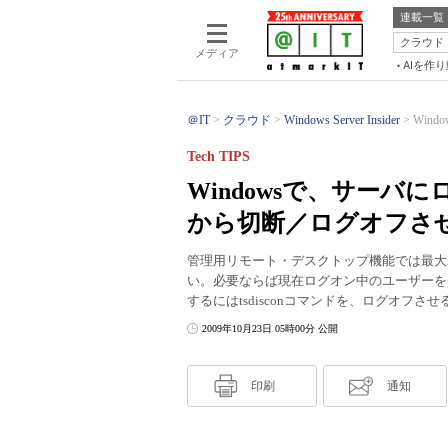
連載一覧
クラウド
メディア
AIを作
＠IT
クラウド
Windows Server Insider
Win
Tech TIPS
Windowsで、サー
から切断／ログオフさ
管理用リモート・デスクトップ機能では最大
い。必要ならば現在ログオン中のユーザーを
するにはtsdisconコマンドを、ログオフさせ
2009年10月23日 05時00分 公開
印刷
通知