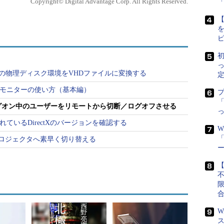
Copyright© Digital Advantage Corp. All Rights Reserved.
【
初
ndowsの物理ディスク環境をVHDファイルに変換する
定
ンスモニターの使い方（基本編）
「
にログオン中のユーザーをリモートから切断／ログオフさせる
続数を超えた場合の表示
スクトップ機能を利用すると、リモートから同時に
されているDirectXのバージョンを確認する
3人目はログオンできない。
W
ようとすると、このようなダイアログが表示され
「
示をプロジェクタへ素早く切り替える
【
場合は、先のTIPSの方法でログオン中のユーザー
切断させたり、ログオフさせればよい。本TIPSで
ザーをリモートから切断／ログオフさせる方法につ
W