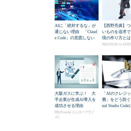
操作方法
●tsdisconコマンドでリモート
AIに「絶対するな」が
【西野亮廣】つ
通じない理由 「Claud
いものを追求で
e Code」の意図しない
境の作り方とは
リモートからユーザーをログオフするに
動作を防ぐ7つのTIPS
PR(FINCHI on GOE
マンドの使い方は「tsdiscon /?」
と、今ログオンしているセッション
注意する。
C:\>
tsdiscon /?
…使い方の表示
ターミナル セッションを切断します。
大阪ガスに学ぶ！ 大
「AIのクレジ
TSDISCON [セッション ID | セッション名
手企業が生成AI導入を
費」をどう防ぐ？
成功させる理由
ual Studio C
セッション ID セッションの ID で
ト管理」機能追
PR(ITmedia エンタープライ
セッション名 セッション名を指定
ズ)
/SERVER:サーバー ターミナル サ
/V 実行中に詳細情報を表示し