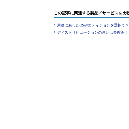
この記事に関連する製品／サービスを比
tsdisconコマンドで指定するセッ
中のユーザーをリモートから調査す
用途にあったOSやエディションを選択できていま
「query session（もしくはqw
ディストリビューションの違いは要確認！『
ーバのログオン・ユーザーを調べ、そこ
ンドを実行する。いずれも/serve
※これはWindows XPからWindows Se
C:\>
qwinsta /server:server999
…qwinstaは
セッション名 ユーザー名 ID 状
console 0 Conn wdco
rdp-tcp 65536 Listen rdp
rdp-tcp#27 hiroyu 1 Active r
※セッションIDを指定して切断する
C:\>
tsdiscon 1 /server:server999
…セッシ
C:\>
qwinsta /server:server999
…確認