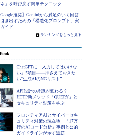
パネ」を呼び戻す簡単テクニック
Google推奨】Geminiから満足のいく回答
を引き出すための「構造化プロンプト」実
践ガイド
»
ランキングをもっと見る
Book
ChatGPTに「入力してはいけな
い」5項目――押さえておきた
い“生成AIのNGリスト”
API設計の常識が変わる？
HTTP新メソッド「QUERY」と
セキュリティ対策を学ぶ
フロンティアAIとサイバーセキ
ュリティ対策の現在地 「17万
行のAIコード分析」事例と公的
ガイドラインが示す道筋