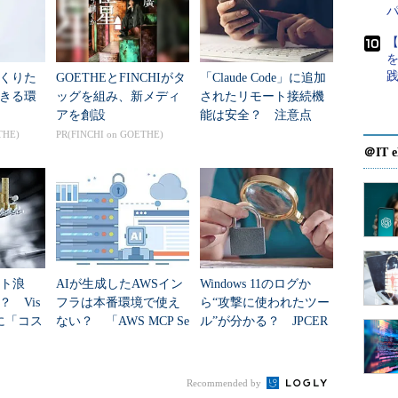
【
から切断させる
くりた
GOETHEとFINCHIがタ
「Claude Code」に追加
きる環
ッグを組み、新メディ
されたリモート接続機
アを創設
能は安全？ 注意点
は、tsdiscon.exeというコマンドを利用する。コ
は？
THE)
PR(FINCHI on GOETHE)
で表示される。引数なしでtsdisconコマンドを実行する
＠IT e
（つまり自分自身）がすぐに切断されてしまうので
ット浪
AIが生成したAWSイン
Windows 11のログか
] [/SERVER:サーバー名] [/V]
 Vis
フラは本番環境で使え
ら“攻撃に使われたツー
odeに「コス
ない？ 「AWS MCP Se
ル”が分かる？ JPCER
す。
加
rver」はどう役立つのか
T/CCの無料分析シート
します。
ーバーを指定します (既定値は現在のサーバー)。
ます。
Recommended by