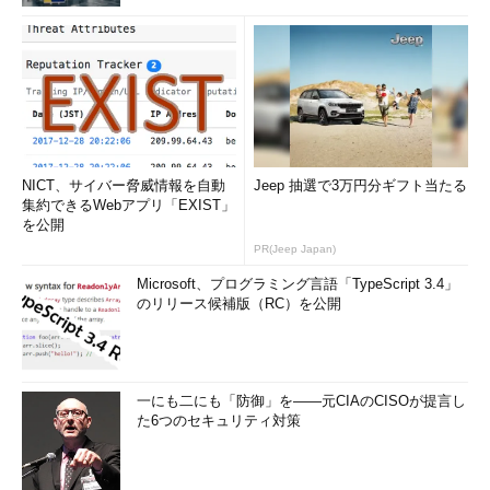
NICT、サイバー脅威情報を自動
Jeep 抽選で3万円分ギフト当たる
集約できるWebアプリ「EXIST」
を公開
PR(Jeep Japan)
Microsoft、プログラミング言語「TypeScript 3.4」
のリリース候補版（RC）を公開
一にも二にも「防御」を――元CIAのCISOが提言し
た6つのセキュリティ対策