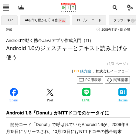
TOP
AIを作り動かし守り生かす
ロー/ノーコード
クラウドネイ
連載
2009年11月4日 公開
Androidで動く携帯Javaアプリ作成入門（11）
Android 1.6のジェスチャーとテキスト読み上げを
使う
（1/3 ページ）
[
緒方聡
，株式会社イーフロー]
PC用表示
関連情報
Share
Post
LINE
Hatena
Android 1.6「Donut」がNTTドコモのケータイに
開発コード「Donut」で呼ばれていたAndroid 1.6が、2009年9
月15日にリリースされ、10月23日にはNTTドコモの携帯端末