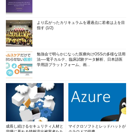
より広がったカリキュラムを通過点に若者は上を目
指す (1/2)
勉強会で明らかになった医療向けOSSの多様な活用
法──電子カルテ、臨床試験データ解析、日本語医
学用語プラットフォーム、画...
成長し続けるセキュリティ人材と
マイクロソフトとレッドハットが
悲嘆に暮れる情報流出被害者たち
クラウドで提携