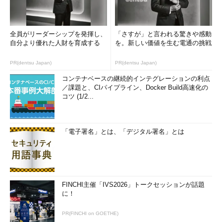
全員がリーダーシップを発揮し、
「さすが」と言われる驚きや感動
自分より優れた人財を育成する
を。新しい価値を生む電通の挑戦
PR(dentsu Japan)
PR(dentsu Japan)
コンテナベースの継続的インテグレーションの利点
／課題と、CIパイプライン、Docker Build高速化の
コツ (1/2...
「電子署名」とは、「デジタル署名」とは
FINCHI主催「IVS2026」トークセッションが話題
に！
PR(FINCHI on GOETHE)