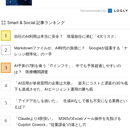
Recommended by
Smart & Social 記事ランキング
自社のAI利用は本当に安全？ 現場放任に潜む「4大リスク」
Markdownファイルが、AI時代の負債に？ Googleが提案する「ナ
レッジ標準化」の一手
AI予算の7割を食う「ITインフラ」、中でも予算超過しやすいの
は？ 医療機関調査
「AI活用が単発質問の企業は大敗」 楽天にコストと遅延の30％低
下も達成させた、AIエージェント運用の勝ち筋
「アイデア出しを抜いた」 生成AIなしで最も不安になる業務とい
えば？
「Claudeより4割安い」 M365のExcel/メール操作を丸投げる
「Copilot Cowork」“従量課金”の落とし穴