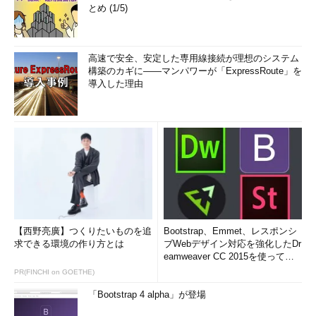
とめ (1/5)
高速で安全、安定した専用線接続が理想のシステム
構築のカギに――マンパワーが「ExpressRoute」を
導入した理由
【西野亮廣】つくりたいものを追
Bootstrap、Emmet、レスポンシ
求できる環境の作り方とは
ブWebデザイン対応を強化したDr
eamweaver CC 2015を使って
み...
PR(FINCHI on GOETHE)
「Bootstrap 4 alpha」が登場