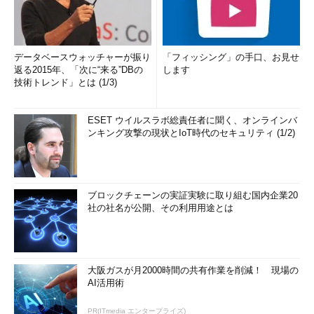
データベースウォッチャーが振り
「フィッシング」の手口、お見せ
返る2015年、「次に“来る”DBの
します
技術トレンド」とは (1/3)
ESET ウイルスラボ総責任者に聞く、オンラインバ
ンキング攻撃の現状とIoT時代のセキュリティ (1/2)
ブロックチェーンの実証実験に取り組む国内企業20
社の社名が公開、その利用用途とは
大阪ガスが月2000時間の共有作業を削減！ 現場の
AI活用術
PR(ITmedia エンタープライズ)