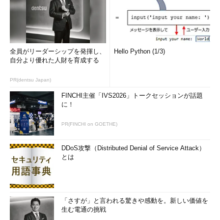
全員がリーダーシップを発揮し、
Hello Python (1/3)
自分より優れた人財を育成する
PR(dentsu Japan)
FINCHI主催「IVS2026」トークセッションが話題
に！
鍵のパスフレーズとコメントを指定する
鍵の生成が終わったら、あとでログインするとき
PR(FINCHI on GOETHE)
に入力するパスフレーズと、鍵の目的などを表す
コメントを指定する。
DDoS攻撃（Distributed Denial of Service Attack）
（1）
コメントはデフォルトで、鍵の種類（「rs
とは
a-key」の部分）と生成年月日（「-20100701」の
部分）が指定される。これは公開鍵と秘密鍵の両
方に付加されるので、鍵の目的が分かるような情
報を付加すると、あとで管理するのに役立つ。
（2）
パスフレーズを入力する。覚えやすい英
「さすが」と言われる驚きや感動を。新しい価値を
単語と記号、スペースなどを使って数十文字の長
生む電通の挑戦
さの文字列を指定するのが一般的だ。忘れるとロ
グインできなくなるので、長くても覚えやすい文