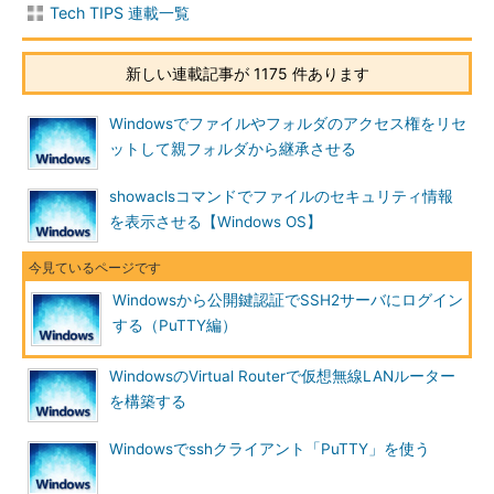
Tech TIPS 連載一覧
新しい連載記事が 1175 件あります
Windowsでファイルやフォルダのアクセス権をリセ
ットして親フォルダから継承させる
showaclsコマンドでファイルのセキュリティ情報
を表示させる【Windows OS】
PuTTYgenで公開鍵／秘密鍵を生成する
Windowsから公開鍵認証でSSH2サーバにログイン
スタートボタンから［すべてのプログラム］－［P
uTTY ごった煮］－［PuTTYgen］をクリックする
する（PuTTY編）
と、このダイアログが表示される。PuTTYgenは鍵
の生成や変換を担うプログラムだ。
WindowsのVirtual Routerで仮想無線LANルーター
（1）
これを選ぶ（デフォルトでこれが選択され
を構築する
ているはずだ）。
（2）
サーバ管理者やサービス提供者から特に
指定がなければ、デフォルトの1024bitのままでよ
Windowsでsshクライアント「PuTTY」を使う
い。
（3）
これをクリックすると、鍵の生成が始ま