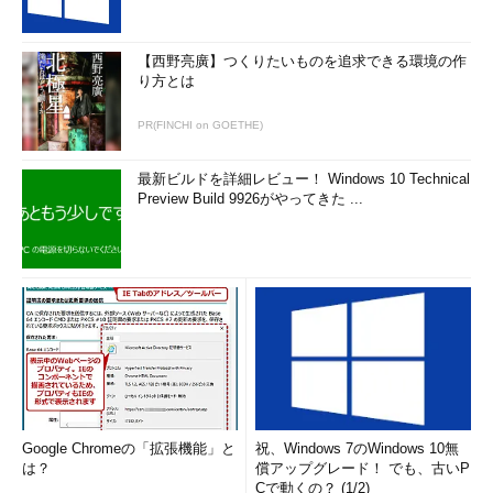
uthorized_keys.txt」といったファイル名で保存す
る。これはOpenSSHと呼ばれるSSH2サーバで使
用する。
【西野亮廣】つくりたいものを追求できる環境の作
（2）
これをクリックして「id_rsa.pub」とい
り方とは
ったファイル名で保存する。これは製品版SSHあ
るいは商用SSHと呼ばれるSSH2サーバで使用す
PR(FINCHI on GOETHE)
る。
（3）
これをクリックして「id_rsa.ppk」とい
ったファイル名で秘密鍵を保存する。これは漏ら
最新ビルドを詳細レビュー！ Windows 10 Technical
さないように、自分しかアクセスできないように
Preview Build 9926がやってきた ...
制限したフォルダに保存するなど、厳重に管理す
る。
これで鍵の生成と保存は完了なので、PuTTYgenを終了する。
● 公開鍵をサーバに配置する
次は、保存した公開鍵をサーバに転送して認証に利用できるよ
うにする。ただし、鍵のファイルをサーバに転送する方法は、
FTPを使ったり、管理者に依頼して保存してもらったりなど、サ
Google Chromeの「拡張機能」と
祝、Windows 7のWindows 10無
は？
償アップグレード！ でも、古いP
ーバごとに異なるので、サーバ管理者に確認していただきたい。
Cで動くの？ (1/2)