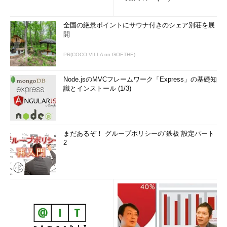
以下では、SSH2サーバの種類に応じて、どの公開鍵ファイル
をどこに配置すればよいのか説明する。
全国の絶景ポイントにサウナ付きのシェア別荘を展
開
■SSH2サーバがOpenSSHの場合
PR(COCO VILLA on GOETHE)
公開鍵ファイル： authorized_keys.txt
Node.jsのMVCフレームワーク「Express」の基礎知
サーバでの保存先ファイル名： ~/.ssh/authorized_keys
識とインストール (1/3)
「~/」はホームディレクトリを表す。またOpenSSHの設定
によってはファイル名を「authorized_keys2」にしなけれ
ばならない場合もある。サーバ管理者に確認していただき
たい。
まだあるぞ！ グループポリシーの“鉄板”設定パート
2
■SSH2サーバが製品版SSHの場合
公開鍵ファイル： id_rsa.pub
サーバでの保存先ファイル名： ~/.ssh2/authorization
どちらの場合も、公開鍵ファイルの保存時に改行コードをサー
バに合わせて変更する必要がある。Windowsでの改行コードは