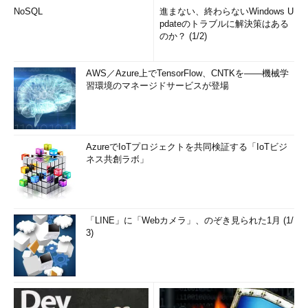
PuTTYを終了するには、上記のターミナルウィンドウで
NoSQL
進まない、終わらないWindows U
「exit」と入力・実行する。
pdateのトラブルに解決策はある
のか？ (1/2)
■この記事と関連性の高い別の記事
Windowsでsshクライアント「PuTTY」を使う
（TIPS）
AWS／Azure上でTensorFlow、CNTKを――機械学
Windows上で、証明書や秘密鍵をPEM形式に変換してエ
習環境のマネージドサービスが登場
クスポートする
（TIPS）
「
Tech TIPS
」
AzureでIoTプロジェクトを共同検証する「IoTビジ
ネス共創ラボ」
「LINE」に「Webカメラ」、のぞき見られた1月 (1/
3)