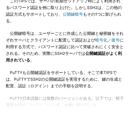
このTIPSでは、サーバの初期セットアップ時によく利用され
るパスワード認証を例に取り上げた。しかしSSH2は、この他の
認証方式もサポートしており、
公開鍵暗号
もその1つに挙げられ
る。
公開鍵暗号は、ユーザーごとに作成した公開鍵と秘密鍵をそれ
ぞれサーバとクライアントに配置して認証および
暗号化／復号
に
利用する方式で、パスワード認証に比べて突破されにくく安全と
される。そのため、実際にSSH2サーバでは
公開鍵認証がよく利
用されている
。
PuTTYも公開鍵認証をサポートしている。そこで本TIPSで
は、PuTTYでSSH2の公開鍵認証を実現するために、鍵の生成と
配置、認証（ログイン）までの手順を説明する。
PuTTY日本語版には複数のバージョンがある。以下では、蛭子
屋双六氏の「
PuTTY ごった煮
」を例に挙げている。
操作方法
以下では、新たに公開鍵／秘密鍵のペアを作成するという前提