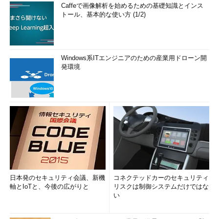
Caffeで画像解析を始めるための基礎知識とインス
トール、基本的な使い方 (1/2)
Windows系ITエンジニアのための産業用ドローン開
発環境
公開鍵認証時のPuTTYの設定（その2）
上記に加えて、秘密鍵ファイルの指定も必要だ。
（5）
（2）
～
（4）
の設定後、これを選ぶ。
（6）
PuTTYgenで保存した秘密鍵ファイルを指定する。
（7）
これをクリックするとサーバへの接続を始める。→
［Ａ］
へ
サーバへの接続が始まるとターミナルウィンドウが表示される
日本発のセキュリティ会議、新機
コネクテッドカーのセキュリティ
ので、ユーザーIDとパスフレーズ（パスワードではない）を入力
軸とIoTと、今後の広がりと
リスクは制御システムだけではな
い
し、ログインに成功することを確認する。