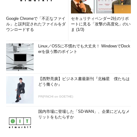
「CR（0x0D）＋LF（0x0A）」だが、UNIX／Linux／FreeBSD
のサーバは一般的に「LF（0x0A）」のみなので、「CR＋LF」の
ままサーバに保存すると改行が正しく認識されず、誤動作を引き
Google Chromeで「不正なファイ
セキュリティベンダー2社のリポ
起こすことがある。
ル」と誤判定されたファイルをダ
ートに見る「攻撃の高度化」のい
ウンロードする
ま (1/3)
変換する方法はいくつかあるが、FTPで転送するならテキスト
モードでputすればよいし、nkfというコマンドが利用できるな
Linux／OSSに不慣れでも大丈夫！ WindowsでDock
ら、次のコマンドラインで変換できる。
erを扱う際のポイント
nkf -Lu
＜Windowsで生成した公開鍵ファイル＞
>
＜保存先
ファイル＞
【西野亮廣】ビジネス書最新刊『北極星 僕たちは
どう働くか』
改行コードの詳細については、TIPS「
テキストファイルの行
PR(FINCHI on GOETHE)
末コードを変更する
」を参照していただきたい。
国内市場に登場した「SD-WAN」、企業にどんなメ
また、公開鍵ファイルおよびその保存先ディレクトリは、他人
リットをもたらすか
がアクセスできないようにして保護するのが望ましい。それには
chmodというコマンドを次のように実行する。