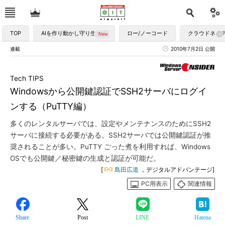
TOP
AIを作り動かし守り生かす
ロー/ノーコード
クラウドネイ
連載
2010年7月2日 公開
Tech TIPS
Windowsから公開鍵認証でSSH2サーバにログイ
ンする（PuTTY編）
多くのレンタルサーバでは、設定やメンテナンスのためにSSH2
サーバに接続する必要がある。SSH2サーバでは公開鍵認証が推
奨されることが多い。PuTTY ごった煮を利用すれば、Windows
OSでも公開鍵／秘密鍵の生成と認証が可能だ。
[
島田広道
，デジタルアドバンテージ]
PC用表示
関連情報
Share
Post
LINE
Hatena