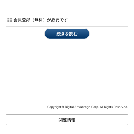
で説明する。既存の公開鍵／秘密鍵を流用する場合の手順や注意
点については、別途解説したい。
会員登録（無料）が必要です
また、PuTTYは既にインストールしてあるものとする。インス
トール手順や最初のセットアップについては、別のバージョンで
続きを読む
はあるが、TIPS「
Windowsでsshクライアント「PuTTY」を使
う
」が参考になるだろう。
●PuTTYgenで公開鍵／秘密鍵を生成する
まずは認証に用いる公開鍵と秘密鍵のペアを作成する。それに
は、スタートボタンから［すべてのプログラム］－［PuTTY ご
った煮］－［PuTTYgen］をクリックする。
「PuTTY 鍵生成」というダイアログが表示されたら、［生
成］ボタンをクリックしてから［鍵］の枠内にマウスカーソルを
Copyright© Digital Advantage Corp. All Rights Reserved.
載せ、プログレスバーが右端に到達するまでマウスカーソルを動
かし続ける。この操作により乱数が発生し、ユニークな鍵のペア
関連情報
が生成される。なお、［パラメータ］はデフォルトのままでよ
い。