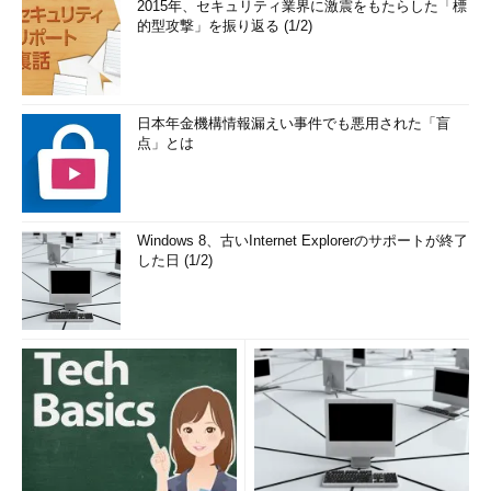
［Ａ］
2015年、セキュリティ業界に激震をもたらした「標
的型攻撃」を振り返る (1/2)
日本年金機構情報漏えい事件でも悪用された「盲
点」とは
公開鍵認証時のターミナルウィンドウ
Windows 8、古いInternet Explorerのサポートが終了
SSH2サーバとの接続が始まると、このログインメッセージ
した日 (1/2)
が表示されるので、ユーザーIDとパスフレーズでログインで
きるか確認する。
（1）
ユーザーIDを入力して［Enter］キーを押す。
（2）
公開鍵認証を表す「Authenticating with public key
～」というメッセージが表示される。
（3）
PuTTYgenで指定したパスフレーズを入力して［Ent
er］キーを押す。パスワードではないので注意。
（4）
ログインが成功した結果、表示されたメッセージ。
この内容は接続先のサーバによって異なる。