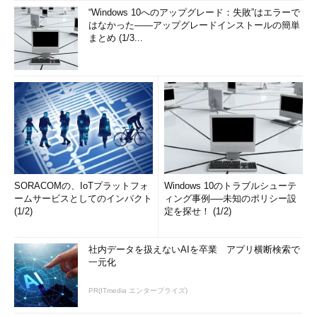
“Windows 10へのアップグレード：失敗”はエラーで
はなかった――アップグレードインストールの簡単
まとめ (1/3...
公開鍵認証時のPuTTYの設定（その1）
パスワード認証の場合と同じくサーバ（ホスト）を指定す
る。
SORACOMの、IoTプラットフォ
Windows 10のトラブルシューテ
（1）
これを選択する。
ームサービスとしてのインパクト
ィング事例──未知のポリシー設
（2）
接続先サーバのホスト名またはIPアドレスを入力す
(1/2)
定を探せ！ (1/2)
る。
（3）
接続先サーバの待ち受けポート番号。通常はSSH2
のデフォルトである22番ポートのままにしておく。
社内データを扱えないAIを卒業 アプリ横断検索で
（4）
接続先サーバのタイプ。デフォルトの「SSH」のま
一元化
まにしておく。
PR(ITmedia エンタープライズ)
▼