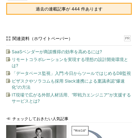
る。
（4）
へ進む。
（4）
プログレスバーが右端に到達するまで、
過去の連載記事が 444 件あります
バーの下の何もない領域内でマウスカーソルを動
かし続ける。これにより乱数が発生して、ユニー
クな鍵のペアが生成される。
関連資料（ホワイトペーパー）
PR
プログレスバーが右端に到達すると鍵の生成が完了し、バーの
代わりに公開鍵の内容が表示される。
SaaSベンダーが商談獲得の効率を高めるには?
リモートコラボレーションを実現する理想の設計開発環境と
次はパスフレーズと鍵のコメントを指定する。パスフレーズは
は?
パスワードの代わりになるもので、ログイン時に入力する必要が
「データベース監視」入門:今日からツールではじめるDB監視
ある。覚えやすい英単語と記号、スペースなどを使って数十文字
ビザスクやソラコムも採用 Slack連携による稟議承認“爆速
の長さの文字列を指定すること（長いほど突破されにくく安
化”の方法
全）。もちろんパスフレーズを忘れるとログインできなくなる
IT現場で広がる外部人材活用、“即戦力エンジニア”が支援する
（一緒に生成した秘密鍵が使えなくなる）ので注意する。
サービスとは?
コメントは鍵（公開鍵と秘密鍵の両方）のファイルに書き込ま
チェックしておきたい人気記事
れるため、その鍵の目的などを記しておくと鍵の管理に役立つ
（何の鍵か分からなくなったときの手かがりになったりする）。