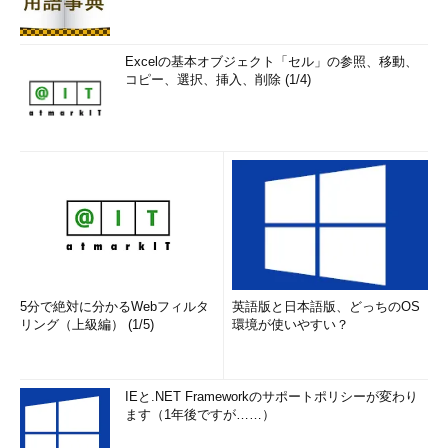
ように2つ保存しておき、あとでサーバに合わせてどちらかを選
んで配置する必要がある。また秘密鍵は漏れないように、自分し
かアクセスできないフォルダに保存するなど、厳重に管理するこ
Excelの基本オブジェクト「セル」の参照、移動、
と。
コピー、選択、挿入、削除 (1/4)
5分で絶対に分かるWebフィルタ
英語版と日本語版、どっちのOS
リング（上級編） (1/5)
環境が使いやすい？
公開鍵／秘密鍵をファイルに保存する
コメントとパスフレーズを指定してから、次の手
順で鍵を保存する。
（1）
（2）
は公開鍵で、この
後にサーバへ転送する。
（3）
は秘密鍵で、クライ
IEと.NET Frameworkのサポートポリシーが変わり
アントに保存したまま利用する。
ます（1年後ですが……）
（1）
この中の文字列を全て選択してコピーし、
メモ帳などのテキストエディタにペースト後、「a