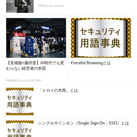
字列が望ましい。
PR(dentsu Japan)
（3）
確認のため、
（2）
と同じパスフレーズを
指定する。
●公開鍵／秘密鍵をファイルに保存する
次は、公開鍵／秘密鍵をファイルに保存する：
公開鍵（OpenSSH用）： ［OpenSSHのauthorized_keys
【見城徹×藤田晋】AI時代でも変
Forceful Browsingとは
ファイルにペーストするための公開鍵］枠の文字列を全て
わらない経営者の本質
選択してコピーし、メモ帳などにペーストして
PR(FINCHI on GOETHE)
「autorized_keys.txt」といったファイル名で保存
公開鍵（製品版SSH用）： ［公開鍵の保存］ボタンをクリ
「トロイの木馬」とは
ックして「id_rsa.pub」といったファイル名で保存
秘密鍵： ［秘密鍵の保存］ボタンをクリックして
「id_rsa.ppk」といったファイル名で保存（クライアント
側に保存したままログイン時に使用する）
シングルサインオン（Single Sign-On：SSO）とは
公開鍵はSSH2サーバの実装によって形式が異なるため、この