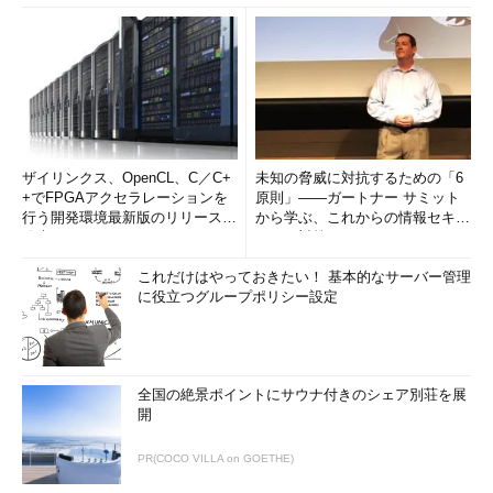
chmod 700
＜保存先ディレクトリ＞
chmod 600
＜保存先ファイル＞
以上で公開鍵認証の準備は完了だ。
ザイリンクス、OpenCL、C／C+
未知の脅威に対抗するための「6
● PuTTYから公開鍵認証でログインする
+でFPGAアクセラレーションを
原則」――ガートナー サミット
行う開発環境最新版のリリースを
から学ぶ、これからの情報セキュ
スタートボタンから［すべてのプログラム］－［PuTTY ごっ
発表
リティ対策
た煮］－［PuTTY］をクリックしてPuTTYを起動したら、まずは
これだけはやっておきたい！ 基本的なサーバー管理
パスワード認証時と同様に、ダイアログの左側ツリーから［セッ
に役立つグループポリシー設定
ション］を選んでホスト名とポート番号、接続タイプを指定す
る。
次に、左側ツリーから［接続］－［SSH］－［認証］を選び、
全国の絶景ポイントにサウナ付きのシェア別荘を展
［認証のためのプライベートキーファイル］に秘密鍵のファイル
開
パスを指定し、［開く］ボタンをクリックする。
PR(COCO VILLA on GOETHE)