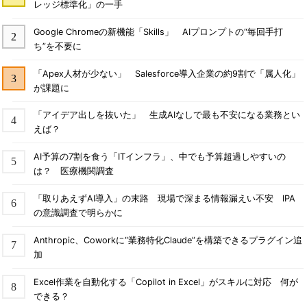
レッジ標準化」の一手
Google Chromeの新機能「Skills」 AIプロンプトの“毎回手打
ち”を不要に
「Apex人材が少ない」 Salesforce導入企業の約9割で「属人化」
が課題に
「アイデア出しを抜いた」 生成AIなしで最も不安になる業務とい
えば？
AI予算の7割を食う「ITインフラ」、中でも予算超過しやすいの
は？ 医療機関調査
「取りあえずAI導入」の末路 現場で深まる情報漏えい不安 IPA
の意識調査で明らかに
Anthropic、Coworkに“業務特化Claude”を構築できるプラグイン追
加
Excel作業を自動化する「Copilot in Excel」がスキルに対応 何が
できる？