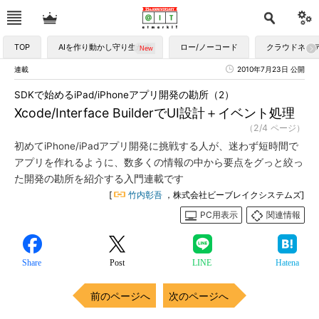
TOP
AIを作り動かし守り生かす
ロー/ノーコード
クラウドネイ
連載
2010年7月23日 公開
SDKで始めるiPad/iPhoneアプリ開発の勘所（2）
Xcode/Interface BuilderでUI設計＋イベント処理
（2/4 ページ）
初めてiPhone/iPadアプリ開発に挑戦する人が、迷わず短時間で
アプリを作れるように、数多くの情報の中から要点をグっと絞っ
た開発の勘所を紹介する入門連載です
[
竹内彰吾
，株式会社ビーブレイクシステムズ]
PC用表示
関連情報
Share
Post
LINE
Hatena
前のページへ
次のページへ