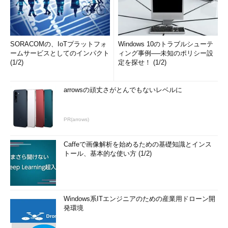
SORACOMの、IoTプラットフォ
Windows 10のトラブルシューテ
ームサービスとしてのインパクト
ィング事例──未知のポリシー設
(1/2)
定を探せ！ (1/2)
arrowsの頑丈さがとんでもないレベルに
PR(arrows)
Caffeで画像解析を始めるための基礎知識とインス
トール、基本的な使い方 (1/2)
Windows系ITエンジニアのための産業用ドローン開
発環境