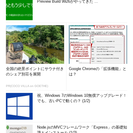
Preview Build 9926がやってきた ...
全国の絶景ポイントにサウナ付き
Google Chromeの「拡張機能」と
のシェア別荘を展開
は？
PR(COCO VILLA on GOETHE)
祝、Windows 7のWindows 10無償アップグレード！
でも、古いPCで動くの？ (1/2)
Node.jsのMVCフレームワーク「Express」の基礎知
識とインストール (1/3)