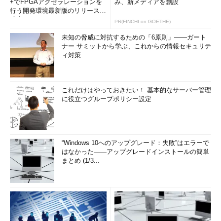
+でFPGAアクセラレーションを
み、新メディアを創設
行う開発環境最新版のリリースを
発表
PR(FINCHI on GOETHE)
未知の脅威に対抗するための「6原則」――ガート
ナー サミットから学ぶ、これからの情報セキュリテ
ィ対策
これだけはやっておきたい！ 基本的なサーバー管理
に役立つグループポリシー設定
“Windows 10へのアップグレード：失敗”はエラーで
はなかった――アップグレードインストールの簡単
まとめ (1/3...