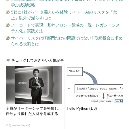
学ぶ成功戦略
5社に1社がデータ漏えいを経験 シャドーAIのリスクを「禁
止」以外で減らすには
ノーコードで実現、基幹フロント領域の「脱・レガシーシス
テム化」実践方法
サイバーリスクはIT部門だけの問題ではない? 取締役会に求め
られる役割とは
チェックしておきたい人気記事
全員がリーダーシップを発揮し、
Hello Python (1/3)
自分より優れた人財を育成する
PR(dentsu Japan)