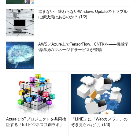
進まない、終わらないWindows Updateのトラブル
に解決策はあるのか？ (1/2)
AWS／Azure上でTensorFlow、CNTKを――機械学
習環境のマネージドサービスが登場
AzureでIoTプロジェクトを共同検
「LINE」に「Webカメラ」、の
証する「IoTビジネス共創ラボ」
ぞき見られた1月 (1/3)