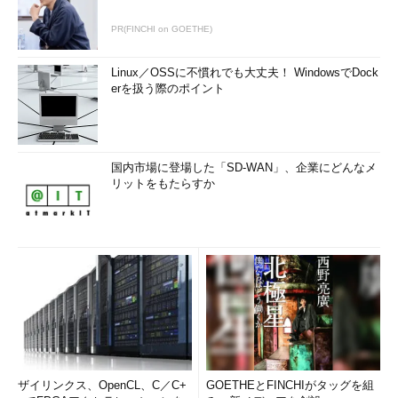
PR(FINCHI on GOETHE)
Linux／OSSに不慣れでも大丈夫！ WindowsでDock
erを扱う際のポイント
国内市場に登場した「SD-WAN」、企業にどんなメ
リットをもたらすか
ザイリンクス、OpenCL、C／C+
GOETHEとFINCHIがタッグを組