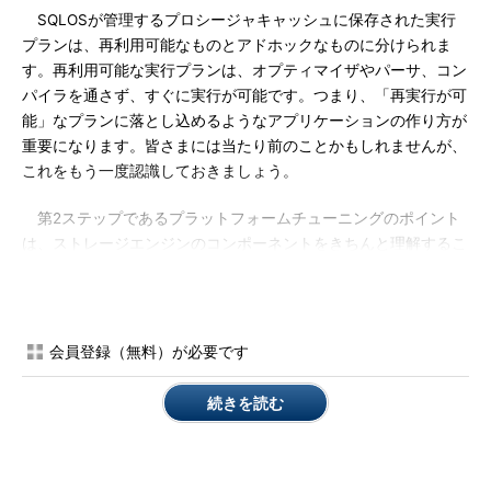
SQLOSが管理するプロシージャキャッシュに保存された実行
プランは、再利用可能なものとアドホックなものに分けられま
す。再利用可能な実行プランは、オプティマイザやパーサ、コン
パイラを通さず、すぐに実行が可能です。つまり、「再実行が可
能」なプランに落とし込めるようなアプリケーションの作り方が
重要になります。皆さまには当たり前のことかもしれませんが、
これをもう一度認識しておきましょう。
第2ステップであるプラットフォームチューニングのポイント
は、ストレージエンジンのコンポーネントをきちんと理解するこ
とです。例えばトランザクションサービスは、トランザクション
のACIDプロパティの保証や、同時に実行しているユーザ間のア
イソレーション（分離レベル）をコントロールします。また、ロ
ックマネージャはロックとラッチと呼ばれる2つの排他制御をつ
会員登録（無料）が必要です
かさどっています。ロックはトランザクション完了まで継続的に
保持されるもの、ラッチはストレージエンジン内部処理で使われ
続きを読む
る、リカバリ処理をしないものです。この2つを理解すること
は、チューニング作業を行う上で大変重要です。