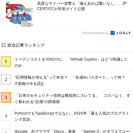
高度なサイバー攻撃も「備えあれば憂いなし」、JP
CERT/CCが対策ガイド公開
Recommended by
総合記事ランキング
トークンコストを10分の1に 「GitHub Copilot」はどう削減した
のか
“応用情報が消える”って本当？ 「生成AIパスポート」って何？
IT資格の今を読む
「日本のセキュリティ信仰は構造的にズレてる」 コスパよく、す
ぐ救われる“左側”の防衛術
PythonでもTypeScriptでもない、2025年「最も人気のプログラミ
ング言語」
Google、AIブラウザ「Disco」発表 「Gemini 3」がタブ上でユー