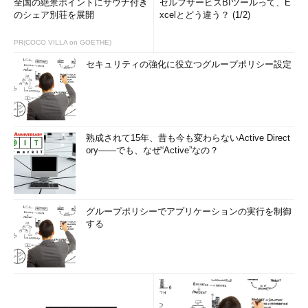
全国の絶景ポイントにサウナ付き
セルフサービスBIツールって、E
のシェア別荘を展開
xcelとどう違う？ (1/2)
PR(COCO VILLA on GOETHE)
セキュリティの強化に役立つグループポリシー設定
熟成されて15年、昔も今も変わらないActive Direct
ory――でも、なぜ“Active”なの？
グループポリシーでアプリケーションの実行を制御
する