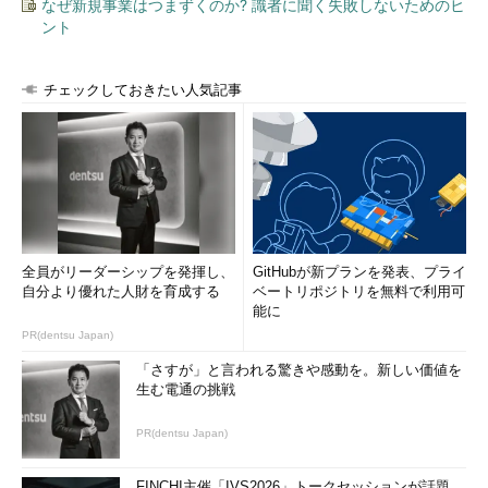
なぜ新規事業はつまずくのか? 識者に聞く失敗しないためのヒ
ント
チェックしておきたい人気記事
全員がリーダーシップを発揮し、
GitHubが新プランを発表、プライ
自分より優れた人財を育成する
ベートリポジトリを無料で利用可
能に
PR(dentsu Japan)
「さすが」と言われる驚きや感動を。新しい価値を
生む電通の挑戦
PR(dentsu Japan)
FINCHI主催「IVS2026」トークセッションが話題