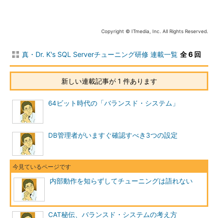
ロックについては、アプリケーションのアーキテクチャに起因
するものですので、ダーティリードをどこまで許すか、SQL
Server 2005からの機能であるリードコミッテッドスナップショ
Copyright © ITmedia, Inc. All Rights Reserved.
ットアイソレーション（RCSI）を利用するなど、アプリケーシ
ョン側の対策で回避できます。
真・Dr. K's SQL Serverチューニング研修 連載一覧
全 6 回
今回はストレージエンジンの内部動作に起因する、SQL
Serverの「ラッチ」をチェックしていきましょう。
新しい連載記事が 1 件あります
ラッチのチェックポイント
64ビット時代の「バランスド・システム」
DB管理者がいますぐ確認すべき3つの設定
内部動作を知らずしてチューニングは語れない
CAT秘伝、バランスド・システムの考え方