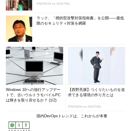
PR(FINCHI on GOETHE)
ラック、「標的型攻撃対策指南書」を公開――最低
限のセキュリティ対策を網羅
Windows 10への強行アップデー
【西野亮廣】つくりたいものを追
トで、古いウルトラモバイルPC
求できる環境の作り方とは
は輝きを取り戻せるか？ (1/2)
PR(FINCHI on GOETHE)
国内DevOpsトレンドは、これからが本番