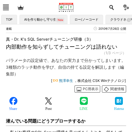
TOP
AIを作り動かし守り生かす
ロー/ノーコード
クラウドネイ
連載
2010年7月26日 公開
真・Dr. K's SQL Serverチューニング研修（3）
内部動作を知らずしてチューニングは語れない
（1/3 ページ）
パラメータの設定値で、あなたの実力まで分かってしまいます。
3種類のラッチ動作を学び、自信の持てる設定を解説します（編
集部）
[
熊澤幸生
，株式会社 CSK Winテクノロジ]
PC用表示
関連情報
Share
Post
LINE
Hatena
潜んでいる問題にどうアプローチするか