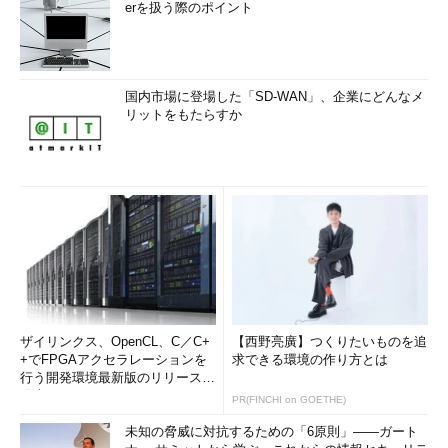
erを扱う際のポイント
国内市場に登場した「SD-WAN」、企業にどんなメ
リットをもたらすか
ザイリンクス、OpenCL、C／C+
【西野亮廣】つくりたいものを追
+でFPGAアクセラレーションを
求できる環境の作り方とは
行う開発環境最新版のリリースを
発表
PR(FINCHI on GOETHE)
未知の脅威に対抗するための「6原則」――ガート