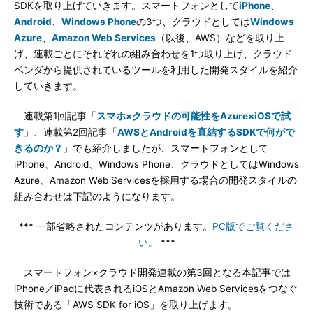
SDKを取り上げていきます。スマートフォンとして
iPhone
、
Android
、
Windows Phone
の3つ、クラウドとしては
Windows
Azure
、
Amazon Web Services
（以後、AWS）などを取り上
げ、連載ごとにそれぞれの組み合わせを1つ取り上げ、クラウド
ベンダから提供されているツールを利用した開発スタイルを紹介
していきます。
連載第1回記事「
スマホ×クラウドの可能性をAzure×iOSで試
す
」、連載第2回記事「
AWSとAndroidを直結するSDKで何がで
きるのか？
」でも紹介しましたが、スマートフォンとして
iPhone、Android、Windows Phone、クラウドとしてはWindows
Azure、Amazon Web Servicesを採用する場合の開発スタイルの
組み合わせは下記のようになります。
*** 一部省略されたコンテンツがあります。
PC版でご覧くださ
い。
***
スマートフォン×クラウド開発連載の第3回となる本記事では
iPhone／iPadに代表されるiOSとAmazon Web Servicesをつなぐ
技術である「AWS SDK for iOS」を取り上げます。