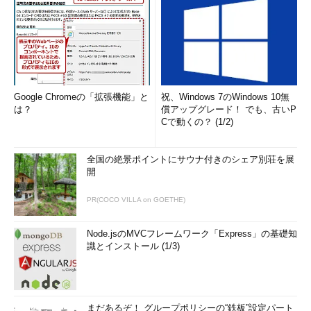
Google Chromeの「拡張機能」と
祝、Windows 7のWindows 10無
は？
償アップグレード！ でも、古いP
Cで動くの？ (1/2)
全国の絶景ポイントにサウナ付きのシェア別荘を展
開
PR(COCO VILLA on GOETHE)
Node.jsのMVCフレームワーク「Express」の基礎知
識とインストール (1/3)
まだあるぞ！ グループポリシーの“鉄板”設定パート