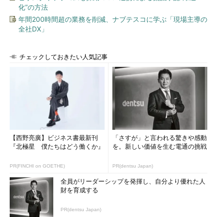
化”の方法
年間200時間超の業務を削減、ナブテスコに学ぶ「現場主導の
全社DX」
チェックしておきたい人気記事
【西野亮廣】ビジネス書最新刊
「さすが」と言われる驚きや感動
『北極星 僕たちはどう働くか』
を。新しい価値を生む電通の挑戦
PR(FINCHI on GOETHE)
PR(dentsu Japan)
全員がリーダーシップを発揮し、自分より優れた人
財を育成する
PR(dentsu Japan)