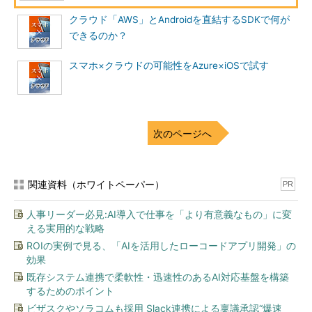
クラウド「AWS」とAndroidを直結するSDKで何が
できるのか？
スマホ×クラウドの可能性をAzure×iOSで試す
次のページへ
関連資料（ホワイトペーパー）
PR
人事リーダー必見:AI導入で仕事を「より有意義なもの」に変
える実用的な戦略
ROIの実例で見る、「AIを活用したローコードアプリ開発」の
効果
既存システム連携で柔軟性・迅速性のあるAI対応基盤を構築
するためのポイント
ビザスクやソラコムも採用 Slack連携による稟議承認“爆速