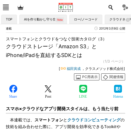
TOP
AIを作り動かし守り生かす
ロー/ノーコード
クラウドネイ
連載
2012年3月9日 公開
スマートフォンとクラウドをつなぐ技術カタログ（3）
クラウドストレージ「Amazon S3」と
iPhone/iPadを直結するSDKとは
（1/3 ページ）
[
福田寅成
，クラスメソッド株式会社]
PC用表示
関連情報
Share
Post
LINE
Hatena
スマホ×クラウドなアプリ開発スタイルは、もう当たり前
本連載では、
スマートフォン
と
クラウドコンピューティング
の
技術を組み合わせた際に、アプリ開発を効率化できるToolkitや