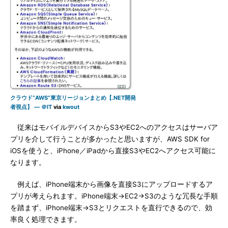
クラウド“AWS”東京リージョンまとめ【.NET開発
者視点】 ― ＠IT
via
kwout
従来はモバイルデバイスからS3やEC2へのアクセスはサーバア
プリを介して行うことが多かったと思いますが、AWS SDK for
iOSを使うと、iPhone／iPadから直接S3やEC2へアクセス可能に
なります。
例えば、iPhone端末から画像を直接S3にアップロードするア
プリが考えられます。iPhone端末→EC2→S3のような冗長な手順
を踏まず、iPhone端末→S3とリクエストを直行できるので、効
率良く処理できます。