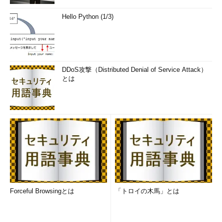
Hello Python (1/3)
DDoS攻撃（Distributed Denial of Service Attack）
とは
Forceful Browsingとは
「トロイの木馬」とは