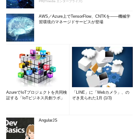
PR(ITmedia エンタープライズ)
AWS／Azure上でTensorFlow、CNTKを――機械学
習環境のマネージドサービスが登場
AzureでIoTプロジェクトを共同検
「LINE」に「Webカメラ」、の
証する「IoTビジネス共創ラボ」
ぞき見られた1月 (1/3)
AngularJS